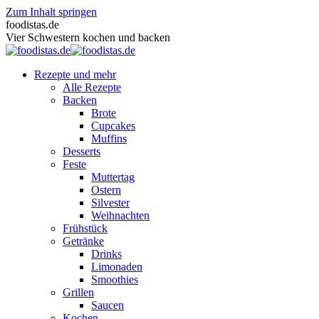
Zum Inhalt springen
foodistas.de
Vier Schwestern kochen und backen
Rezepte und mehr
Alle Rezepte
Backen
Brote
Cupcakes
Muffins
Desserts
Feste
Muttertag
Ostern
Silvester
Weihnachten
Frühstück
Getränke
Drinks
Limonaden
Smoothies
Grillen
Saucen
Kochen