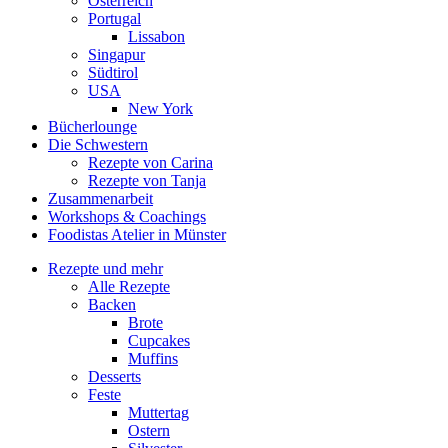
Österreich
Portugal
Lissabon
Singapur
Südtirol
USA
New York
Bücherlounge
Die Schwestern
Rezepte von Carina
Rezepte von Tanja
Zusammenarbeit
Workshops
&
Coachings
Foodistas Atelier in Münster
Rezepte und mehr
Alle Rezepte
Backen
Brote
Cupcakes
Muffins
Desserts
Feste
Muttertag
Ostern