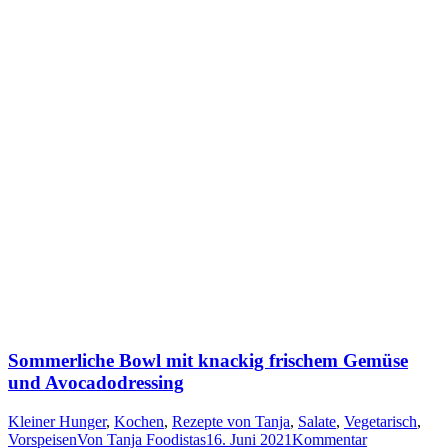
Sommerliche Bowl mit knackig frischem Gemüse
und Avocadodressing
Kleiner Hunger
,
Kochen
,
Rezepte von Tanja
,
Salate
,
Vegetarisch
,
Vorspeisen
Von
Tanja Foodistas
16. Juni 2021
Kommentar