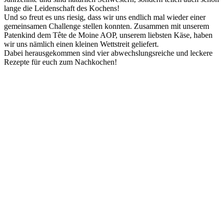
lan­ge die Lei­den­schaft des Kochens!
Und so freut es uns rie­sig, dass wir uns end­lich mal wie­der einer
gemein­sa­men Chall­enge stel­len konn­ten. Zusam­men mit unse­rem
Paten­kind dem Tête de Moi­ne
AOP
, unse­rem liebs­ten Käse, haben
wir uns näm­lich einen klei­nen Wett­streit geliefert.
Dabei her­aus­ge­kom­men sind vier abwechs­lungs­rei­che und lecke­re
Rezep­te für euch zum Nachkochen!