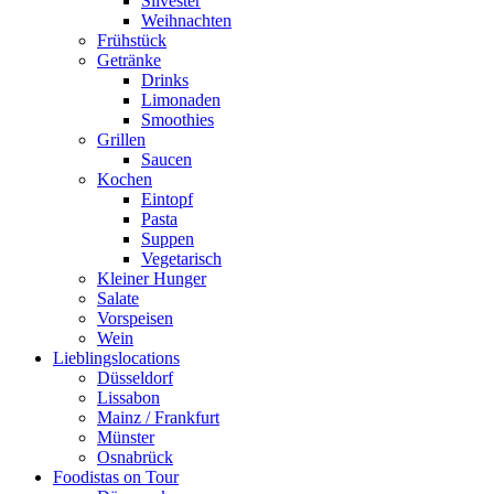
Silvester
Weihnachten
Frühstück
Getränke
Drinks
Limonaden
Smoothies
Grillen
Saucen
Kochen
Eintopf
Pasta
Suppen
Vegetarisch
Kleiner Hunger
Salate
Vorspeisen
Wein
Lieblingslocations
Düsseldorf
Lissabon
Mainz / Frankfurt
Münster
Osnabrück
Foodistas on Tour