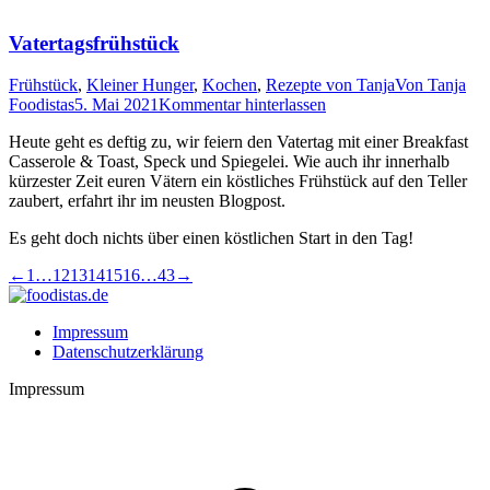
Vatertagsfrühstück
Frühstück
,
Kleiner Hunger
,
Kochen
,
Rezepte von Tanja
Von
Tanja
Foodistas
5. Mai 2021
Kommentar hinterlassen
Heu­te geht es def­tig zu, wir fei­ern den Vater­tag mit einer Break­fast
Cas­se­ro­le
&
Toast, Speck und Spie­gelei. Wie auch ihr inner­halb
kür­zes­ter Zeit euren Vätern ein köst­li­ches Früh­stück auf den Tel­ler
zau­bert, erfahrt ihr im neus­ten Blogpost.
Es geht doch nichts über einen köst­li­chen Start in den Tag!
←
1
…
12
13
14
15
16
…
43
→
Impressum
Datenschutzerklärung
Impressum