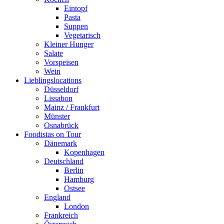
Eintopf
Pasta
Suppen
Vegetarisch
Kleiner Hunger
Salate
Vorspeisen
Wein
Lieblingslocations
Düsseldorf
Lissabon
Mainz / Frankfurt
Münster
Osnabrück
Foodistas on Tour
Dänemark
Kopenhagen
Deutschland
Berlin
Hamburg
Ostsee
England
London
Frankreich