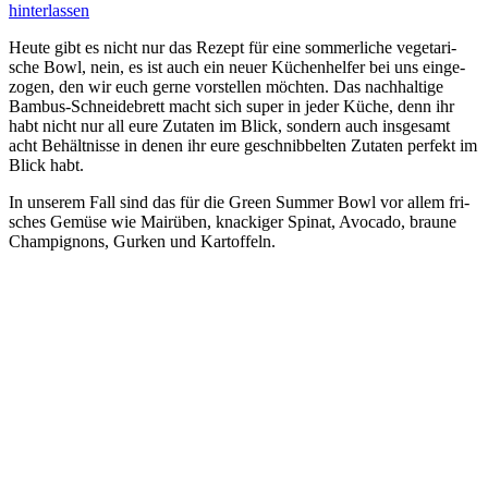
hinterlassen
Heu­te gibt es nicht nur das Rezept für eine som­mer­li­che vege­ta­ri­
sche Bowl, nein, es ist auch ein neu­er Küchen­hel­fer bei uns ein­ge­
zo­gen, den wir euch ger­ne vor­stel­len möch­ten. Das nach­hal­ti­ge
Bam­bus-Schnei­de­brett macht sich super in jeder Küche, denn ihr
habt nicht nur all eure Zuta­ten im Blick, son­dern auch ins­ge­samt
acht Behält­nis­se in denen ihr eure geschnib­bel­ten Zuta­ten per­fekt im
Blick habt.
In unse­rem Fall sind das für die Green Sum­mer Bowl vor allem fri­
sches Gemü­se wie Mai­rü­ben, kna­cki­ger Spi­nat, Avo­ca­do, brau­ne
Cham­pi­gnons, Gur­ken und Kartoffeln.