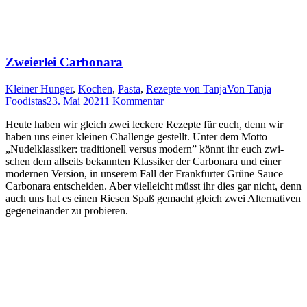
Zweierlei Carbonara
Kleiner Hunger
,
Kochen
,
Pasta
,
Rezepte von Tanja
Von
Tanja
Foodistas
23. Mai 2021
1 Kommentar
Heu­te haben wir gleich zwei lecke­re Rezep­te für euch, denn wir
haben uns einer klei­nen Chall­enge gestellt. Unter dem Mot­to
„Nudel­klas­si­ker: tra­di­tio­nell ver­sus modern” könnt ihr euch zwi­
schen dem all­seits bekann­ten Klas­si­ker der Car­bo­n­a­ra und einer
moder­nen Ver­si­on, in unse­rem Fall der Frank­fur­ter Grü­ne Sau­ce
Car­bo­n­a­ra ent­schei­den. Aber viel­leicht müsst ihr dies gar nicht, denn
auch uns hat es einen Rie­sen Spaß gemacht gleich zwei Alter­na­ti­ven
gegen­ein­an­der zu probieren.