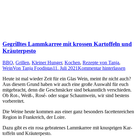
Gegrilltes Lammkarree mit krossen Kartoffeln und
Kräuterpesto
BBQ
,
Grillen
,
Kleiner Hunger
,
Kochen
,
Rezepte von Tanja
,
Wein
Von
Tanja Foodistas
11. Juli 2021
Kommentar hinterlassen
Heu­te ist mal wie­der Zeit für ein Glas Wein, meint ihr nicht auch?
Aus die­sem Grund haben wir auch eine gro­ße Aus­wahl für euch
mit­ge­bracht, denn die Geschmä­cker sind bekannt­lich ver­schie­den.
Ob Rot‑, Weiß‑, Rosé- oder sogar Schaum­wein, wir sind bes­tens
vorbereitet.
Die Wei­ne heu­te kom­men aus einer ganz beson­ders facet­ten­rei­chen
Regi­on in Frank­reich, der Loire.
Dazu gibt es ein rosa gebra­te­nes Lamm­kar­ree mit knusp­ri­gen Kar­
tof­feln und Kräuterpesto.