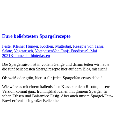
Eure beliebtesten Spargelrezepte
Feste
,
Kleiner Hunger
,
Kochen
,
Muttertag
,
Rezepte von Tanja
,
Salate
,
Vegetarisch
,
Vorspeisen
Von
Tanja Foodistas
9. Mai
2021
Kommentar hinterlassen
Die Spar­gel­sai­son ist in vol­lem Gan­ge und dar­um tei­len wir heu­te
die fünf belieb­tes­ten Spar­gel­re­zep­te hier auf dem Blog mit euch!
Ob weiß oder grün, hier ist für jeden Spar­gel­fan etwas dabei!
Wie wäre es mit einem ita­lie­ni­schen Klas­si­ker dem Risot­to, unse­re
Ver­si­on kommt ganz früh­lings­haft daher, mit grü­nem Spar­gel, fri­
schen Erb­sen und Bal­sa­mi­co Essig. Aber auch unse­re Spar­gel-Feta-
Bowl erfreut sich gro­ßer Beliebtheit.