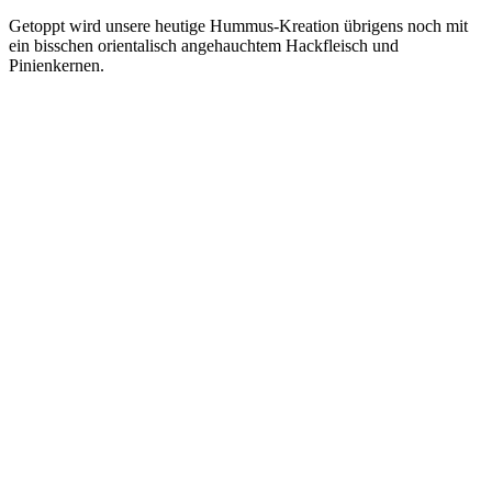
Getoppt wird unse­re heu­ti­ge Hum­mus-Krea­ti­on übri­gens noch mit
ein biss­chen ori­en­ta­lisch ange­hauch­tem Hack­fleisch und
Pinienkernen.