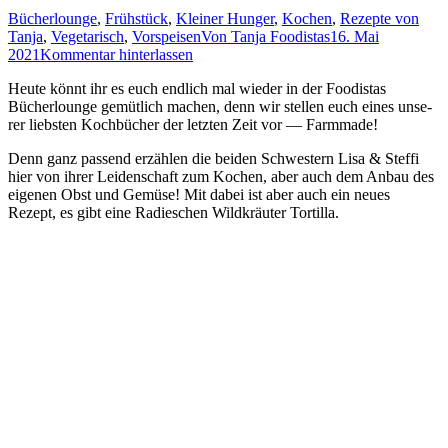
Bücherlounge
,
Frühstück
,
Kleiner Hunger
,
Kochen
,
Rezepte von
Tanja
,
Vegetarisch
,
Vorspeisen
Von
Tanja Foodistas
16. Mai
2021
Kommentar hinterlassen
Heu­te könnt ihr es euch end­lich mal wie­der in der Foo­di­stas
Bücher­lounge gemüt­lich machen, denn wir stel­len euch eines unse­
rer liebs­ten Koch­bü­cher der letz­ten Zeit vor — Farmmade!
Denn ganz pas­send erzäh­len die bei­den Schwes­tern Lisa
&
Stef­fi
hier von ihrer Lei­den­schaft zum Kochen, aber auch dem Anbau des
eige­nen Obst und Gemü­se! Mit dabei ist aber auch ein neu­es
Rezept, es gibt eine Radies­chen Wild­kräu­ter Tortilla.