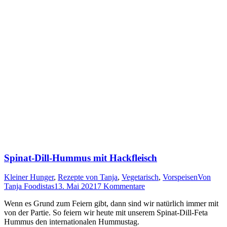
Spinat-Dill-Hummus mit Hackfleisch
Kleiner Hunger
,
Rezepte von Tanja
,
Vegetarisch
,
Vorspeisen
Von
Tanja Foodistas
13. Mai 2021
7 Kommentare
Wenn es Grund zum Fei­ern gibt, dann sind wir natür­lich immer mit
von der Par­tie. So fei­ern wir heu­te mit unse­rem Spi­nat-Dill-Feta
Hum­mus den inter­na­tio­na­len Hummustag.