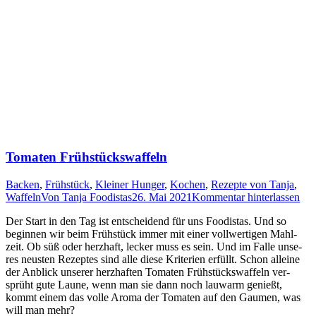
Tomaten Frühstückswaffeln
Backen
,
Frühstück
,
Kleiner Hunger
,
Kochen
,
Rezepte von Tanja
,
Waffeln
Von
Tanja Foodistas
26. Mai 2021
Kommentar hinterlassen
Der Start in den Tag ist ent­schei­dend für uns Foo­di­stas. Und so
begin­nen wir beim Früh­stück immer mit einer voll­wer­ti­gen Mahl­
zeit. Ob süß oder herz­haft, lecker muss es sein. Und im Fal­le unse­
res neus­ten Rezep­tes sind alle die­se Kri­te­ri­en erfüllt. Schon allei­ne
der Anblick unse­rer herz­haf­ten Toma­ten Früh­stücks­waf­feln ver­
sprüht gute Lau­ne, wenn man sie dann noch lau­warm genießt,
kommt einem das vol­le Aro­ma der Toma­ten auf den Gau­men, was
will man mehr?