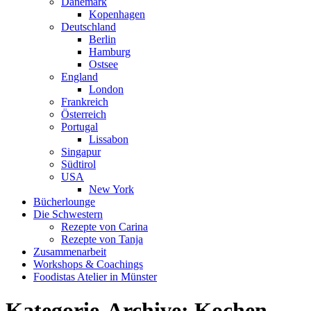
Dänemark
Kopenhagen
Deutschland
Berlin
Hamburg
Ostsee
England
London
Frankreich
Österreich
Portugal
Lissabon
Singapur
Südtirol
USA
New York
Bücherlounge
Die Schwestern
Rezepte von Carina
Rezepte von Tanja
Zusammenarbeit
Workshops
&
Coachings
Foodistas Atelier in Münster
Kategorie-Archive:
Kochen