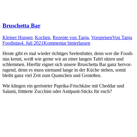
Bruschetta Bar
Kleiner Hunger
,
Kochen
,
Rezepte von Tanja
,
Vorspeisen
Von
Tanja
Foodistas
4. Juli 2021
Kommentar hinterlassen
Heu­te gibt es mal wie­der rich­ti­ges See­len­fut­ter, denn wer die Foo­di­
stas kennt, weiß wie ger­ne wir an einer lan­gen Tafel sit­zen und
schlem­men. Hier­für eig­net sich unse­re Bruschet­ta Bar ganz her­vor­
ra­gend, denn es muss nie­mand lan­ge in der Küche ste­hen, somit
bleibt ganz viel Zeit zum Quat­schen und Genießen.
Wie klin­gen ein gerös­te­ter Papri­ka-Frisch­kä­se mit Ched­dar und
Sala­mi, frit­tier­te Zuc­chi­ni oder Anti­pas­ti-Sticks für euch?