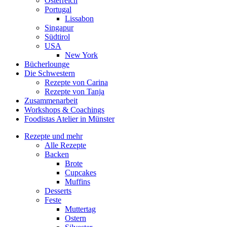
Österreich
Portugal
Lissabon
Singapur
Südtirol
USA
New York
Bücherlounge
Die Schwestern
Rezepte von Carina
Rezepte von Tanja
Zusammenarbeit
Workshops
&
Coachings
Foodistas Atelier in Münster
Rezepte und mehr
Alle Rezepte
Backen
Brote
Cupcakes
Muffins
Desserts
Feste
Muttertag
Ostern