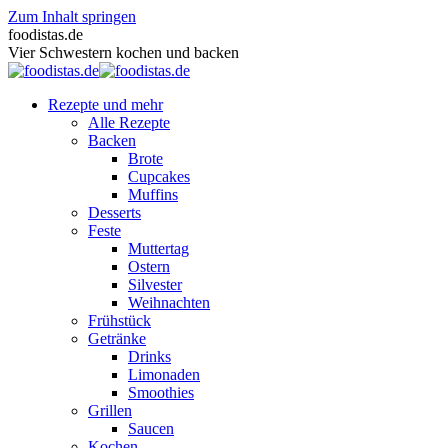
Zum Inhalt springen
foodistas.de
Vier Schwestern kochen und backen
Rezepte und mehr
Alle Rezepte
Backen
Brote
Cupcakes
Muffins
Desserts
Feste
Muttertag
Ostern
Silvester
Weihnachten
Frühstück
Getränke
Drinks
Limonaden
Smoothies
Grillen
Saucen
Kochen