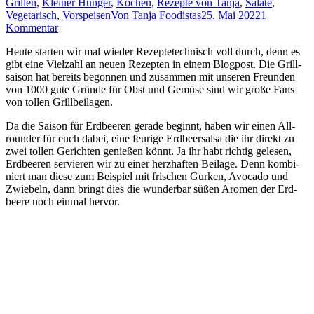
Grillen
,
Kleiner Hunger
,
Kochen
,
Rezepte von Tanja
,
Salate
,
Vegetarisch
,
Vorspeisen
Von
Tanja Foodistas
25. Mai 2022
1
Kommentar
Heu­te star­ten wir mal wie­der Rezep­te­tech­nisch voll durch, denn es
gibt eine Viel­zahl an neu­en Rezep­ten in einem Blog­post. Die Grill­
sai­son hat bereits begon­nen und zusam­men mit unse­ren Freun­den
von 1000 gute Grün­de für Obst und Gemü­se sind wir gro­ße Fans
von tol­len Grillbeilagen.
Da die Sai­son für Erd­bee­ren gera­de beginnt, haben wir einen All­
roun­der für euch dabei, eine feu­ri­ge Erd­beer­sal­sa die ihr direkt zu
zwei tol­len Gerich­ten genie­ßen könnt. Ja ihr habt rich­tig gele­sen,
Erd­bee­ren ser­vie­ren wir zu einer herz­haf­ten Bei­la­ge. Denn kom­bi­
niert man die­se zum Bei­spiel mit fri­schen Gur­ken, Avo­ca­do und
Zwie­beln, dann bringt dies die wun­der­bar süßen Aro­men der Erd­
bee­re noch ein­mal hervor.