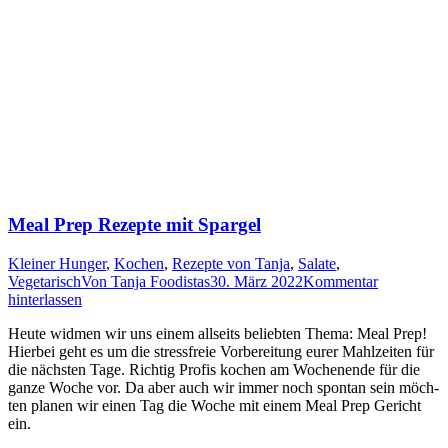
Meal Prep Rezepte mit Spargel
Kleiner Hunger
,
Kochen
,
Rezepte von Tanja
,
Salate
,
Vegetarisch
Von
Tanja Foodistas
30. März 2022
Kommentar
hinterlassen
Heu­te wid­men wir uns einem all­seits belieb­ten The­ma: Meal Prep!
Hier­bei geht es um die stress­freie Vor­be­rei­tung eurer Mahl­zei­ten für
die nächs­ten Tage. Rich­tig Pro­fis kochen am Wochen­en­de für die
gan­ze Woche vor. Da aber auch wir immer noch spon­tan sein möch­
ten pla­nen wir einen Tag die Woche mit einem Meal Prep Gericht
ein.