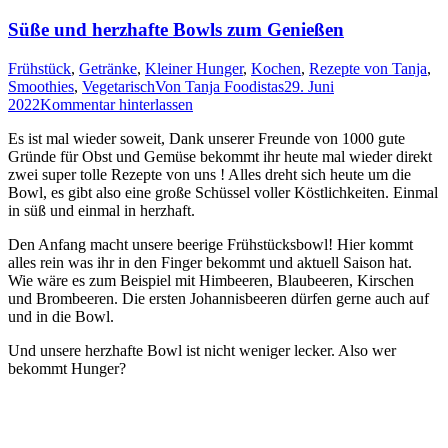
Süße und herzhafte Bowls zum Genießen
Frühstück
,
Getränke
,
Kleiner Hunger
,
Kochen
,
Rezepte von Tanja
,
Smoothies
,
Vegetarisch
Von
Tanja Foodistas
29. Juni
2022
Kommentar hinterlassen
Es ist mal wie­der soweit, Dank unse­rer Freun­de von 1000 gute
Grün­de für Obst und Gemü­se bekommt ihr heu­te mal wie­der direkt
zwei super tol­le Rezep­te von uns ! Alles dreht sich heu­te um die
Bowl, es gibt also eine gro­ße Schüs­sel vol­ler Köst­lich­kei­ten. Ein­mal
in süß und ein­mal in herzhaft.
Den Anfang macht unse­re beer­i­ge Früh­stücks­bowl! Hier kommt
alles rein was ihr in den Fin­ger bekommt und aktu­ell Sai­son hat.
Wie wäre es zum Bei­spiel mit Him­bee­ren, Blau­bee­ren, Kir­schen
und Brom­bee­ren. Die ers­ten Johan­nis­bee­ren dür­fen ger­ne auch auf
und in die Bowl.
Und unse­re herz­haf­te Bowl ist nicht weni­ger lecker. Also wer
bekommt Hunger?