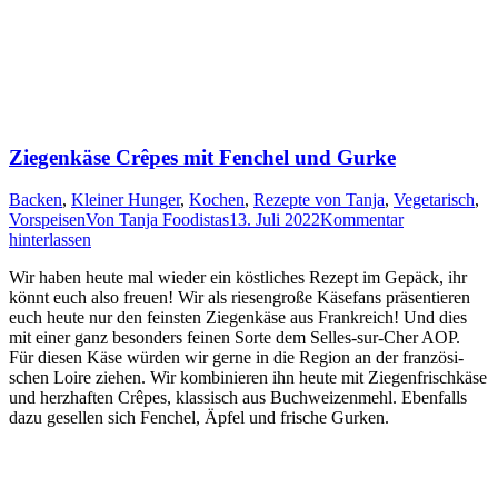
Ziegenkäse Crêpes mit Fenchel und Gurke
Backen
,
Kleiner Hunger
,
Kochen
,
Rezepte von Tanja
,
Vegetarisch
,
Vorspeisen
Von
Tanja Foodistas
13. Juli 2022
Kommentar
hinterlassen
Wir haben heu­te mal wie­der ein köst­li­ches Rezept im Gepäck, ihr
könnt euch also freu­en! Wir als rie­sen­gro­ße Käse­fans prä­sen­tie­ren
euch heu­te nur den feins­ten Zie­gen­kä­se aus Frank­reich! Und dies
mit einer ganz beson­ders fei­nen Sor­te dem Sel­les-sur-Cher
AOP
.
Für die­sen Käse wür­den wir ger­ne in die Regi­on an der fran­zö­si­
schen Loire zie­hen. Wir kom­bi­nie­ren ihn heu­te mit Zie­gen­frisch­kä­se
und herz­haf­ten Crê­pes, klas­sisch aus Buch­wei­zen­mehl. Eben­falls
dazu gesel­len sich Fen­chel, Äpfel und fri­sche Gurken.