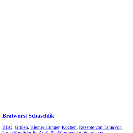
Bratwurst Schaschlik
BBQ
,
Grillen
,
Kleiner Hunger
,
Kochen
,
Rezepte von Tanja
Von
Tanja Foodistas
26. April 2022
Kommentar hinterlassen