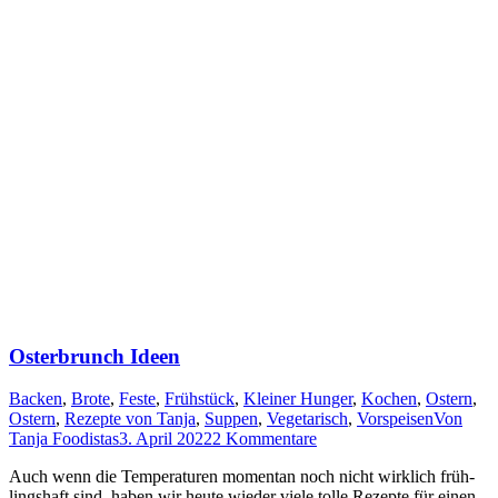
Osterbrunch Ideen
Backen
,
Brote
,
Feste
,
Frühstück
,
Kleiner Hunger
,
Kochen
,
Ostern
,
Ostern
,
Rezepte von Tanja
,
Suppen
,
Vegetarisch
,
Vorspeisen
Von
Tanja Foodistas
3. April 2022
2 Kommentare
Auch wenn die Tem­pe­ra­tu­ren momen­tan noch nicht wirk­lich früh­
lings­haft sind, haben wir heu­te wie­der vie­le tol­le Rezep­te für einen