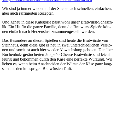
Wir sind ja immer wie­der auf der Suche nach schnel­len, ein­fa­chen,
aber auch raf­fi­nier­ten Rezepten.
Und genau in die­se Kate­go­rie passt wohl unser Brat­wurst-Schasch­
lik. Ein Hit für die gan­ze Fami­lie, denn die Brat­wurst-Spie­ße kön­
nen ein­fach nach Her­zens­lust zusam­men­ge­stellt werden.
Das Beson­de­re an die­sen Spie­ßen sind heu­te die Brat­würs­te von
Stein­haus, denn die­se gibt es neu in zwei unter­schied­li­chen Ver­sio­
nen und somit ist auch hier wie­der Abwechs­lung gebo­ten. Die über
Buchen­holz geräu­cher­ten Jala­pe­ño-Cheese Brat­würs­te sind leicht
feu­rig und bekom­men durch den Käse eine per­fek­te Wür­zung. Wir
lie­ben es, wenn beim Anschnei­den der Würs­te der Käse ganz lang­
sam aus den knusp­ri­gen Brat­würs­ten läuft.