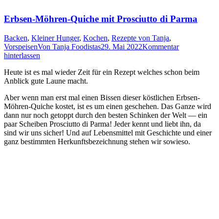
Erbsen-Möhren-Quiche mit Prosciutto di Parma
Backen
,
Kleiner Hunger
,
Kochen
,
Rezepte von Tanja
,
Vorspeisen
Von
Tanja Foodistas
29. Mai 2022
Kommentar
hinterlassen
Heu­te ist es mal wie­der Zeit für ein Rezept wel­ches schon beim
Anblick gute Lau­ne macht.
Aber wenn man erst mal einen Bis­sen die­ser köst­li­chen Erb­sen-
Möh­ren-Quiche kos­tet, ist es um einen gesche­hen. Das Gan­ze wird
dann nur noch getoppt durch den bes­ten Schin­ken der Welt — ein
paar Schei­ben Pro­sci­ut­to di Par­ma! Jeder kennt und liebt ihn, da
sind wir uns sicher! Und auf Lebens­mit­tel mit Geschich­te und einer
ganz bestimm­ten Her­kunfts­be­zeich­nung ste­hen wir sowieso.