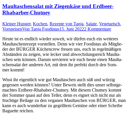
Maultaschensalat mit Ziegenkäse und Erdbeer-
Rhabarber-Chutney
Kleiner Hunger
,
Kochen
,
Rezepte von Tanja
,
Salate
,
Vegetarisch
,
Vorspeisen
Von
Tanja Foodistas
15. Juni 2022
2 Kommentare
Heu­te ist es end­lich wie­der soweit, wir dür­fen euch ein wei­te­res
Maul­ta­schen­re­zept vor­stel­len. Denn wir vier Foo­di­stas als Mit­glie­
der der
BÜRGER
Küchen­crew freu­en uns, euch in regel­mä­ßi­gen
Abstän­den zu zei­gen, wie lecker und abwechs­lungs­reich Maul­ta­
schen sein kön­nen. Dar­um ser­vie­ren wir euch heu­te einen Maul­ta­
schen­sa­lat der ande­ren Art, mit dem ihr per­fekt durch den Som­
mer kommt!
Wisst ihr eigent­lich wie gut Maul­ta­schen auch süß und wür­zig
geges­sen wer­den kön­nen? Unter Beweis stellt dies unser selbst­ge­
mach­tes Erd­beer-Rha­bab­er-Chut­ney. Mit die­sem Chut­ney kommt
der Som­mer qua­si auf den Tel­ler, denn es eig­net sich nicht nur als
fruch­ti­ge Bei­la­ge zu den vega­nen Maul­ta­schen von
BÜRGER
, man
kann es auch wun­der­bar zu gegrill­tem Gemü­se oder einer Schei­be
Baguette reichen.