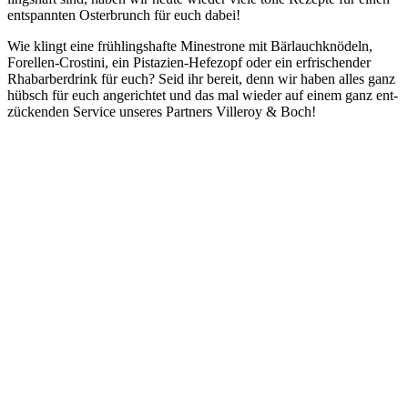
ent­spann­ten Oster­brunch für euch dabei!
Wie klingt eine früh­lings­haf­te Mine­stro­ne mit Bär­lauch­knö­deln,
Forel­len-Crosti­ni, ein Pis­ta­zi­en-Hefe­zopf oder ein erfri­schen­der
Rha­bar­ber­drink für euch? Seid ihr bereit, denn wir haben alles ganz
hübsch für euch ange­rich­tet und das mal wie­der auf einem ganz ent­
zü­cken­den Ser­vice unse­res Part­ners Vil­leroy
&
Boch!