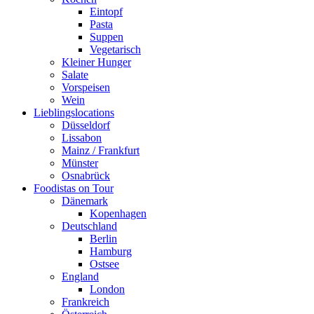
Eintopf
Pasta
Suppen
Vegetarisch
Kleiner Hunger
Salate
Vorspeisen
Wein
Lieblingslocations
Düsseldorf
Lissabon
Mainz / Frankfurt
Münster
Osnabrück
Foodistas on Tour
Dänemark
Kopenhagen
Deutschland
Berlin
Hamburg
Ostsee
England
London
Frankreich