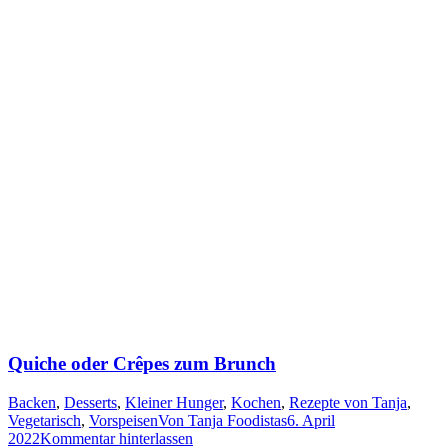
Quiche oder Crêpes zum Brunch
Backen
,
Desserts
,
Kleiner Hunger
,
Kochen
,
Rezepte von Tanja
,
Vegetarisch
,
Vorspeisen
Von
Tanja Foodistas
6. April
2022
Kommentar hinterlassen