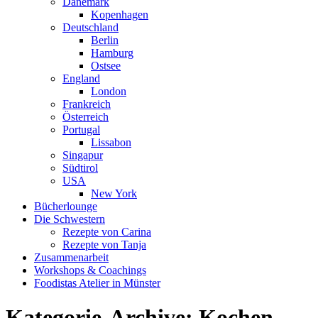
Dänemark
Kopenhagen
Deutschland
Berlin
Hamburg
Ostsee
England
London
Frankreich
Österreich
Portugal
Lissabon
Singapur
Südtirol
USA
New York
Bücherlounge
Die Schwestern
Rezepte von Carina
Rezepte von Tanja
Zusammenarbeit
Workshops
&
Coachings
Foodistas Atelier in Münster
Kategorie-Archive:
Kochen