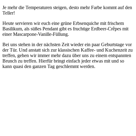
Je mehr die Tem­pe­ra­tu­ren stei­gen, des­to mehr Far­be kommt auf den
Teller!
Heu­te ser­vie­ren wir euch eine grü­ne Erb­sen­quiche mit fri­schem
Basi­li­kum, als süßes Pen­dant gibt es fruch­ti­ge Erd­beer-Crê­pes mit
einer Mascarpone-Vanille-Füllung.
Bei uns ste­hen in der nächs­ten Zeit wie­der ein paar Geburts­ta­ge vor
der Tür. Und anstatt sich zur klas­si­schen Kaf­fee- und Kuchen­zeit zu
tref­fen, gehen wir immer mehr dazu über uns zu einem ent­spann­ten
Brunch zu tref­fen. Hier­für bringt ein­fach jeder etwas mit und so
kann qua­si den gan­zen Tag geschlemmt werden.