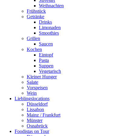
Silvester
Weihnachten
Frühstück
Getränke
Drinks
Limonaden
Smoothies
Grillen
Saucen
Kochen
Eintopf
Pasta
Suppen
Vegetarisch
Kleiner Hunger
Salate
Vorspeisen
Wein
Lieblingslocations
Düsseldorf
Lissabon
Mainz / Frankfurt
Münster
Osnabrück
Foodistas on Tour