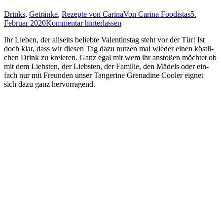
Drinks
,
Getränke
,
Rezepte von Carina
Von
Carina Foodistas
5.
Februar 2020
Kommentar hinterlassen
Ihr Lie­ben, der all­seits belieb­te Valen­tins­tag steht vor der Tür! Ist
doch klar, dass wir die­sen Tag dazu nut­zen mal wie­der einen köst­li­
chen Drink zu kre­ieren. Ganz egal mit wem ihr ansto­ßen möch­tet ob
mit dem Liebs­ten, der Liebs­ten, der Fami­lie, den Mädels oder ein­
fach nur mit Freun­den unser Tan­ge­ri­ne Gre­na­di­ne Coo­ler eig­net
sich dazu ganz hervorragend.