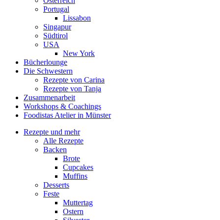
Österreich
Portugal
Lissabon
Singapur
Südtirol
USA
New York
Bücherlounge
Die Schwestern
Rezepte von Carina
Rezepte von Tanja
Zusammenarbeit
Workshops
&
Coachings
Foodistas Atelier in Münster
Rezepte und mehr
Alle Rezepte
Backen
Brote
Cupcakes
Muffins
Desserts
Feste
Muttertag
Ostern