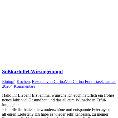
Süßkartoffel-Wirsingeintopf
Eintopf
,
Kochen
,
Rezepte von Carina
Von
Carina Foodistas
8. Januar
2020
4 Kommentare
Hal­lo ihr Lie­ben! Erst ein­mal wün­sche ich euch natür­lich ein fro­hes
neu­es Jahr, viel Gesund­heit und das all eure Wün­sche in Erfül­
lung gehen.
Ich hof­fe ihr hat­tet alle wun­der­schö­ne und ent­spann­te Fei­er­ta­ge mit
all euren Liebs­ten? Ich habe es wie­der sehr genos­sen, zu mei­ner