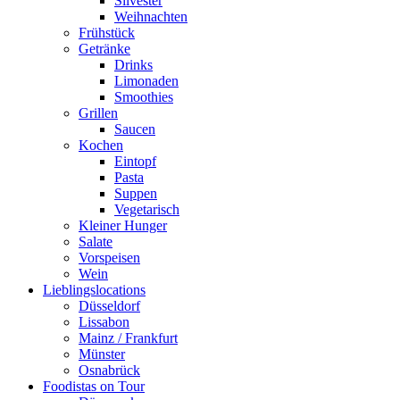
Silvester
Weihnachten
Frühstück
Getränke
Drinks
Limonaden
Smoothies
Grillen
Saucen
Kochen
Eintopf
Pasta
Suppen
Vegetarisch
Kleiner Hunger
Salate
Vorspeisen
Wein
Lieblingslocations
Düsseldorf
Lissabon
Mainz / Frankfurt
Münster
Osnabrück
Foodistas on Tour