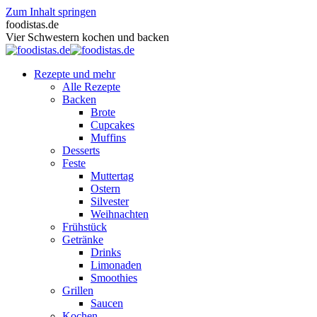
Zum Inhalt springen
foodistas.de
Vier Schwestern kochen und backen
Rezepte und mehr
Alle Rezepte
Backen
Brote
Cupcakes
Muffins
Desserts
Feste
Muttertag
Ostern
Silvester
Weihnachten
Frühstück
Getränke
Drinks
Limonaden
Smoothies
Grillen
Saucen
Kochen