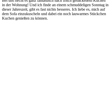
Bei uns riecht es ganz fan­tas­tisch nach frisch geba­cke­nem Kuchen
in der Woh­nung! Und ich fin­de an einem schmud­de­li­gen Sonn­tag in
die­ser Jah­res­zeit, gibt es fast nichts bes­se­res. Ich lie­be es, mich auf
dem Sofa ein­zu­kuscheln und dabei ein noch lau­war­mes Stück­chen
Kuchen genie­ßen zu können.