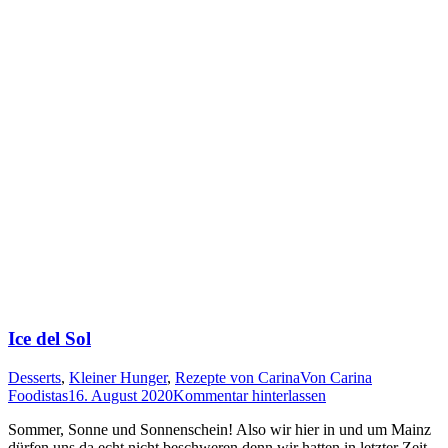
Ice del Sol
Desserts
,
Kleiner Hunger
,
Rezepte von Carina
Von
Carina
Foodistas
16. August 2020
Kommentar hinterlassen
Som­mer, Son­ne und Son­nen­schein! Also wir hier in und um Mainz
dür­fen uns da echt nicht beschwe­ren denn wir hat­ten in letz­ter Zeit