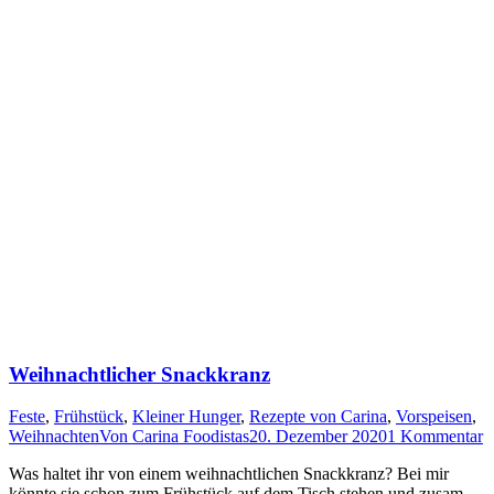
Weihnachtlicher Snackkranz
Feste
,
Frühstück
,
Kleiner Hunger
,
Rezepte von Carina
,
Vorspeisen
,
Weihnachten
Von
Carina Foodistas
20. Dezember 2020
1 Kommentar
Was hal­tet ihr von einem weih­nacht­li­chen Snack­kranz? Bei mir
könn­te sie schon zum Früh­stück auf dem Tisch ste­hen und zusam­