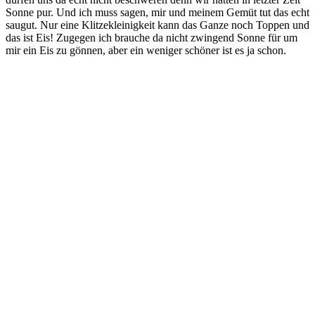
Son­ne pur. Und ich muss sagen, mir und mei­nem Gemüt tut das echt
sau­gut. Nur eine Klit­ze­klei­nig­keit kann das Gan­ze noch Top­pen und
das ist Eis! Zuge­gen ich brau­che da nicht zwin­gend Son­ne für um
mir ein Eis zu gön­nen, aber ein weni­ger schö­ner ist es ja schon.