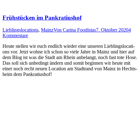
Frühstücken im Pankratiushof
Lieblingslocations
,
Mainz
Von
Carina Foodistas
7. Oktober 2020
4
Kommentare
Heu­te stel­len wir euch end­lich wie­der eine unse­ren Lieb­lings­lo­ca­ti­
ons vor. Jetzt woh­ne ich schon so vie­le Jah­re in Mainz und hier auf
dem Blog ist was die Stadt am Rhein anbe­langt, noch fast tote Hose.
Das soll sich unbe­dingt ändern und somit begin­nen wir heu­te mit
einer noch recht neu­en Loca­ti­on am Stadt­rand von Mainz in Hechts­
heim dem Pankratiushof!