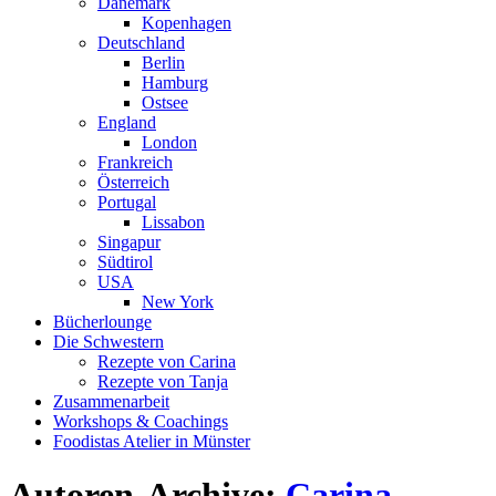
Dänemark
Kopenhagen
Deutschland
Berlin
Hamburg
Ostsee
England
London
Frankreich
Österreich
Portugal
Lissabon
Singapur
Südtirol
USA
New York
Bücherlounge
Die Schwestern
Rezepte von Carina
Rezepte von Tanja
Zusammenarbeit
Workshops
&
Coachings
Foodistas Atelier in Münster
Autoren-Archive:
Carina