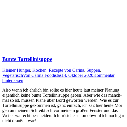
Bunte Tortellinisuppe
Kleiner Hunger
,
Kochen
,
Rezepte von Carina
,
Suppen
,
Vegetarisch
Von
Carina Foodistas
14. Oktober 2020
Kommentar
hinterlassen
Also wenn ich ehr­lich bin soll­te es hier heu­te laut mei­ner Pla­nung
eigent­lich kei­ne bun­te Tor­tel­li­nis­up­pe geben! Aber wie das manch­
mal so ist, müs­sen Plä­ne über Bord gewor­fen wer­den. Wie es zur
Tor­tel­li­nis­up­pe gekom­men ist, ganz ein­fach, ich saß hier heu­te Mor­
gen an mei­nem Schreib­tisch vor mei­nem gro­ßen Fens­ter und das
Wet­ter war echt beschei­den. Ich frös­tel­te schon obwohl ich noch gar
nicht drau­ßen war!