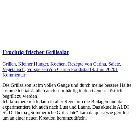
Fruchtig frischer Grillsalat
Grillen
,
Kleiner Hunger
,
Kochen
,
Rezepte von Carina
,
Salate
,
Vegetarisch
,
Vorspeisen
Von
Carina Foodistas
19. Juni 2020
1
Kommentar
Die Grill­sai­son ist im vol­len Gan­ge und durch mei­ne bes­se­re Hälf­te
kom­me ich tat­säch­lich auch sehr häu­fig in den Genuss köst­lich
begrillt zu werden!
Ich küm­me­re mich dann in aller Regel um die Bei­la­gen und da
expe­ri­men­tie­re ich auch nach Lust und Lau­ne. Das aktu­el­le
ALDI
SÜD
The­ma „Som­mer­li­che Grill­sa­la­te“ kam da qua­si wie geru­fen
um an einer neu­en Krea­ti­on herumzutüfteln.