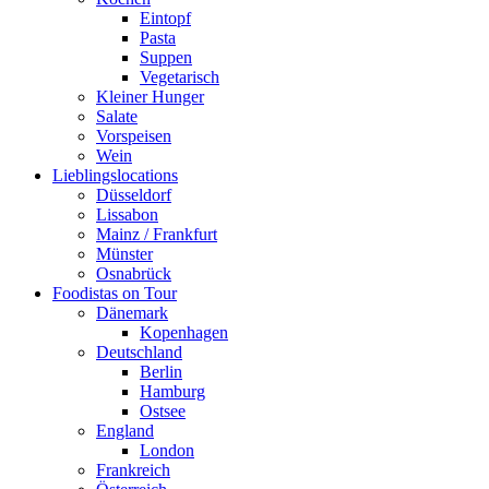
Eintopf
Pasta
Suppen
Vegetarisch
Kleiner Hunger
Salate
Vorspeisen
Wein
Lieblingslocations
Düsseldorf
Lissabon
Mainz / Frankfurt
Münster
Osnabrück
Foodistas on Tour
Dänemark
Kopenhagen
Deutschland
Berlin
Hamburg
Ostsee
England
London
Frankreich