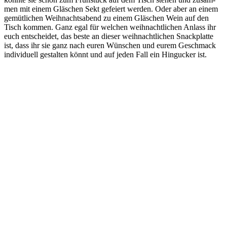
men mit einem Gläs­chen Sekt gefei­ert wer­den. Oder aber an einem
gemüt­li­chen Weih­nachts­abend zu einem Gläs­chen Wein auf den
Tisch kom­men. Ganz egal für wel­chen weih­nacht­li­chen Anlass ihr
euch ent­schei­det, das bes­te an die­ser weih­nacht­li­chen Snack­plat­te
ist, dass ihr sie ganz nach euren Wün­schen und eurem Geschmack
indi­vi­du­ell gestal­ten könnt und auf jeden Fall ein Hin­gu­cker ist.