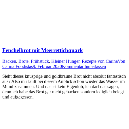
Fenchelbrot mit Meerrettichquark
Backen
,
Brote
,
Frühstück
,
Kleiner Hunger
,
Rezepte von Carina
Von
Carina Foodistas
9. Februar 2020
Kommentar hinterlassen
Sieht die­ses knusp­ri­ge und gold­brau­ne Brot nicht abso­lut fan­tas­tisch
aus? Also mir läuft bei die­sem Anblick schon wie­der das Was­ser im
Mund zusam­men. Und das ist kein Eigen­lob, ich darf das sagen,
denn ich habe das Brot gar nicht geba­cken son­dern ledig­lich belegt
und aufgegessen.