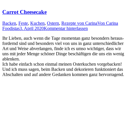
Carrot Cheesecake
Backen
,
Feste
,
Kuchen
,
Ostern
,
Rezepte von Carina
Von
Carina
Foodistas
3. April 2020
Kommentar hinterlassen
Ihr Lie­ben, auch wenn die Tage momen­tan ganz beson­ders her­aus­
for­dernd sind und beson­ders viel von uns in ganz unter­schied­li­cher
Art und Wei­se abver­lan­gen, fin­de ich es umso wich­ti­ger, dass wir
uns mit jeder Men­ge schö­ner Din­ge beschäf­ti­gen die uns ein wenig
ablenken.
Ich habe ein­fach schon ein­mal mei­nen Oster­ku­chen vor­ge­ba­cken!
Und ich muss sagen, beim Backen und deko­rie­ren funk­tio­niert das
Abschal­ten und auf ande­re Gedan­ken kom­men ganz hervorragend.