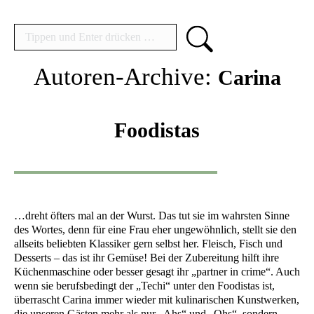
Search:
Autoren-Archive:
Carina
Foodistas
…dreht öfters mal an der Wurst. Das tut sie im wahrsten Sinne
des Wortes, denn für eine Frau eher ungewöhnlich, stellt sie den
allseits beliebten Klassiker gern selbst her. Fleisch, Fisch und
Desserts – das ist ihr Gemüse! Bei der Zubereitung hilft ihre
Küchenmaschine oder besser gesagt ihr „partner in crime“. Auch
wenn sie berufsbedingt der „Techi“ unter den Foodistas ist,
überrascht Carina immer wieder mit kulinarischen Kunstwerken,
die unseren Gästen mehr als nur „Ahs“ und „Ohs“, sondern