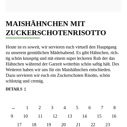
MAISHÄHNCHEN MIT
ZUCKERSCHOTENRISOTTO
Heu­te ist es soweit, wir ser­vie­ren euch vir­tu­ell den Haupt­gang
zu unse­rem gemüt­li­chen Mädels­abend. Es gibt Hähn­chen, rich­
tig schön knusp­rig und mit einem super lecke­ren Rub der das
Hähn­chen wäh­rend der Gar­zeit wei­ter­hin schön saf­tig hält. Des
Wei­te­ren haben wir uns für ein Mais­hähn­chen ent­schie­den.
Dazu ser­vie­ren wir euch ein Zucker­scho­ten Risot­to, schön
schlot­zig und cremig.
DETAILS
←
1
2
3
4
5
6
7
8
9
10
11
12
13
14
15
16
17
18
19
20
21
22
23