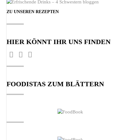
ZU UNSEREN REZEPTEN
HIER KÖNNT IHR UNS FINDEN
Facebook
Pinterest
Instagram
Finden Sie uns auf:
page
page
page
opens
opens
opens
FOODISTAS ZUM BLÄTTERN
in
in
in
new
new
new
window
window
window