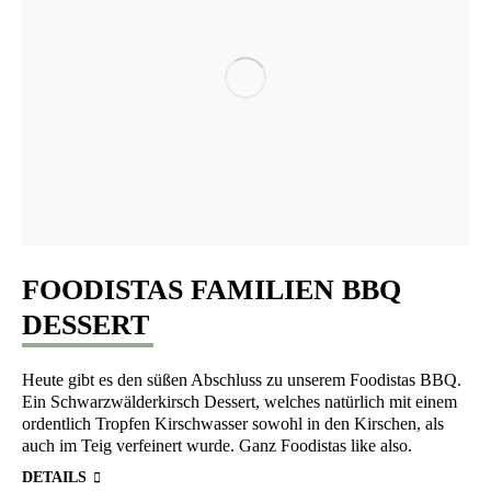
FOODISTAS FAMILIEN
BBQ
DESSERT
Heu­te gibt es den süßen Abschluss zu unse­rem Foo­di­stas
BBQ
.
Ein Schwarz­wäl­der­kirsch Des­sert, wel­ches natür­lich mit einem
ordent­lich Trop­fen Kirsch­was­ser sowohl in den Kir­schen, als
auch im Teig ver­fei­nert wur­de. Ganz Foo­di­stas like also.
DETAILS