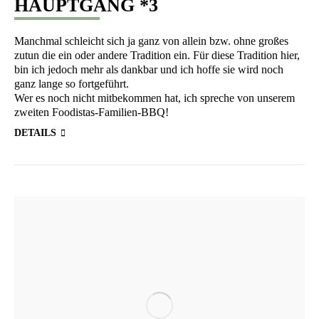
HAUPTGANG *3
Manch­mal schleicht sich ja ganz von allein bzw. ohne gro­ßes
zutun die ein oder ande­re Tra­di­ti­on ein. Für die­se Tra­di­ti­on hier,
bin ich jedoch mehr als dank­bar und ich hof­fe sie wird noch
ganz lan­ge so fortgeführt.
Wer es noch nicht mit­be­kom­men hat, ich spre­che von unse­rem
zwei­ten Foodistas-Familien-BBQ!
DETAILS