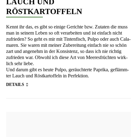
LAUCH UND
RÖSTKARTOFFELN
Kennt ihr das, es gibt so eini­ge Gerich­te bzw. Zuta­ten die muss
man in sei­nem Leben so oft ver­ar­bei­ten und ist ein­fach nicht
zufrie­den? So geht es mir mit Tin­ten­fisch, Pul­po oder auch Cala­
ma­ren. Sie waren mit mei­ner Zube­rei­tung ein­fach nie so schön
zart und ange­nehm in der Kon­sis­tenz, so dass ich nie rich­tig
zufrie­den war. Obwohl ich die­se Art von Mee­res­früch­ten wirk­
lich sehr liebe.
Und dar­um gibt es heu­te Pul­po, geräucht­erte Papri­ka, geflämm­
ter Lauch und Röst­kar­tof­feln in Perfektion.
DETAILS