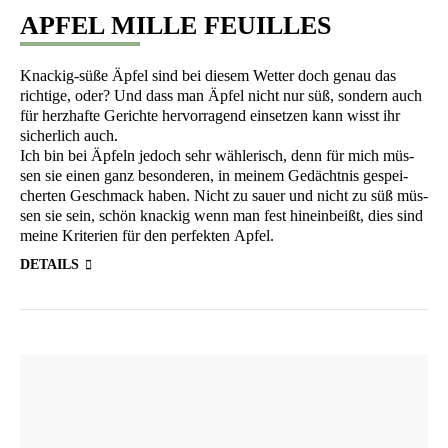
APFEL MILLE FEUILLES
Kna­ckig-süße Äpfel sind bei die­sem Wet­ter doch genau das
rich­ti­ge, oder? Und dass man Äpfel nicht nur süß, son­dern auch
für herz­haf­te Gerich­te her­vor­ra­gend ein­set­zen kann wisst ihr
sicher­lich auch.
Ich bin bei Äpfeln jedoch sehr wäh­le­risch, denn für mich müs­
sen sie einen ganz beson­de­ren, in mei­nem Gedächt­nis gespei­
cher­ten Geschmack haben. Nicht zu sau­er und nicht zu süß müs­
sen sie sein, schön kna­ckig wenn man fest hin­ein­beißt, dies sind
mei­ne Kri­te­ri­en für den per­fek­ten Apfel.
DETAILS