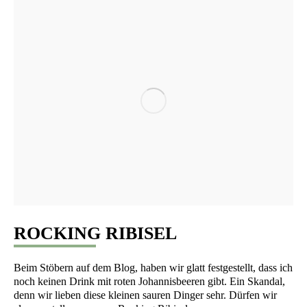
ROCKING RIBISEL
Beim Stö­bern auf dem Blog, haben wir glatt fest­ge­stellt, dass ich
noch kei­nen Drink mit roten Johan­nis­bee­ren gibt. Ein Skan­dal,
denn wir lie­ben die­se klei­nen sau­ren Din­ger sehr. Dür­fen wir