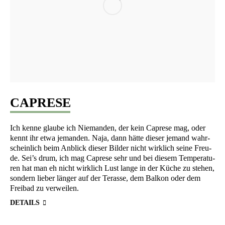
CAPRESE
Ich ken­ne glau­be ich Nie­man­den, der kein Capre­se mag, oder
kennt ihr etwa jeman­den. Naja, dann hät­te die­ser jemand wahr­
schein­lich beim Anblick die­ser Bil­der nicht wirk­lich sei­ne Freu­
de. Sei’s drum, ich mag Capre­se sehr und bei die­sem Tem­pe­ra­tu­
ren hat man eh nicht wirk­lich Lust lan­ge in der Küche zu ste­hen,
son­dern lie­ber län­ger auf der Ter­as­se, dem Bal­kon oder dem
Frei­bad zu verweilen.
DETAILS