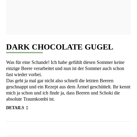
DARK CHOCOLATE GUGEL
Was für eine Schan­de! Ich habe gefühlt die­sen Som­mer kei­ne
ein­zi­ge Bee­re ver­ar­bei­tet und nun ist der Som­mer auch schon
fast wie­der vorbei.
Das geht ja mal gar nicht also schnell die letz­ten Bee­ren
geschnappt und ein Rezept aus dem Ärmel geschüt­telt. Ihr kennt
mich ja schon und ich fin­de ja, dass Bee­ren und Scho­ki die
abso­lu­te Traum­kom­bi ist.
DETAILS