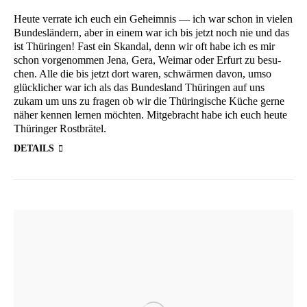
Heu­te ver­ra­te ich euch ein Geheim­nis — ich war schon in vie­len
Bun­des­län­dern, aber in einem war ich bis jetzt noch nie und das
ist Thü­rin­gen! Fast ein Skan­dal, denn wir oft habe ich es mir
schon vor­ge­nom­men Jena, Gera, Wei­mar oder Erfurt zu besu­
chen. Alle die bis jetzt dort waren, schwär­men davon, umso
glück­li­cher war ich als das Bun­des­land Thü­rin­gen auf uns
zukam um uns zu fra­gen ob wir die Thü­rin­gi­sche Küche ger­ne
näher ken­nen ler­nen möch­ten. Mit­ge­bracht habe ich euch heu­te
Thü­rin­ger Rostbrätel.
DETAILS