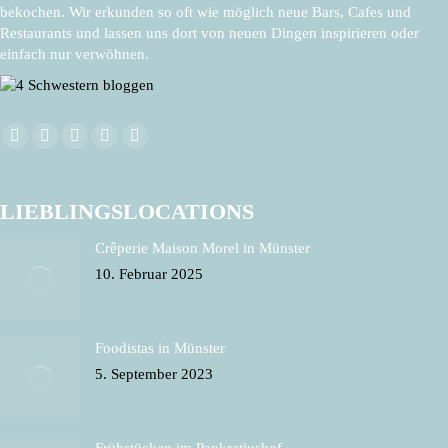
bekochen. Wir erkunden so oft wie möglich neue Bars, Cafes und
Restaurants und lassen uns dort von neuen Dingen inspirieren oder
einfach nur verwöhnen.
Facebook
X
Pinterest
Instagram
E-
Finden Sie uns auf:
page
page
page
page
Mail
opens
opens
opens
opens
page
LIEBLINGSLOCATIONS
in
in
in
in
opens
Crêperie Maison Morel in Münster
new
new
new
new
in
10. Februar 2025
window
window
window
window
new
window
Foodistas in Münster
5. September 2023