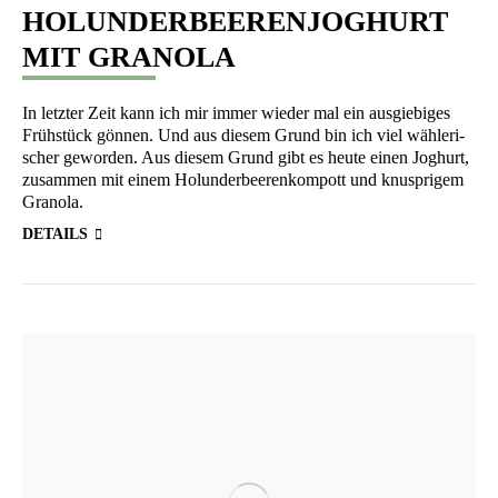
HOLUNDERBEERENJOGHURT
MIT GRANOLA
In letz­ter Zeit kann ich mir immer wie­der mal ein aus­gie­bi­ges
Früh­stück gön­nen. Und aus die­sem Grund bin ich viel wäh­le­ri­
scher gewor­den. Aus die­sem Grund gibt es heu­te einen Joghurt,
zusam­men mit einem Holun­der­bee­ren­kom­pott und knusp­ri­gem
Granola.
DETAILS