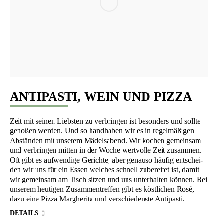
ANTIPASTI, WEIN UND PIZZA
Zeit mit sei­nen Liebs­ten zu ver­brin­gen ist beson­ders und soll­te
geno­ßen wer­den. Und so hand­ha­ben wir es in regel­mä­ßi­gen
Abstän­den mit unse­rem Mädels­abend. Wir kochen gemein­sam
und ver­brin­gen mit­ten in der Woche wert­vol­le Zeit zusam­men.
Oft gibt es auf­wen­di­ge Gerich­te, aber genau­so häu­fig ent­schei­
den wir uns für ein Essen wel­ches schnell zube­rei­tet ist, damit
wir gemein­sam am Tisch sit­zen und uns unter­hal­ten kön­nen. Bei
unse­rem heu­ti­gen Zusam­men­tref­fen gibt es köst­li­chen Rosé,
dazu eine Piz­za Mar­ghe­ri­ta und ver­schie­dens­te Antipasti.
DETAILS