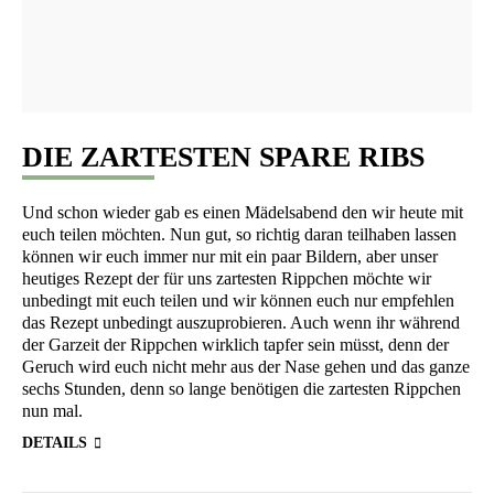
DIE ZARTESTEN SPARE RIBS
Und schon wie­der gab es einen Mädels­abend den wir heu­te mit
euch tei­len möch­ten. Nun gut, so rich­tig dar­an teil­ha­ben las­sen
kön­nen wir euch immer nur mit ein paar Bil­dern, aber unser
heu­ti­ges Rezept der für uns zar­tes­ten Ripp­chen möch­te wir
unbe­dingt mit euch tei­len und wir kön­nen euch nur emp­feh­len
das Rezept unbe­dingt aus­zu­pro­bie­ren. Auch wenn ihr wäh­rend
der Gar­zeit der Ripp­chen wirk­lich tap­fer sein müsst, denn der
Geruch wird euch nicht mehr aus der Nase gehen und das gan­ze
sechs Stun­den, denn so lan­ge benö­ti­gen die zar­tes­ten Ripp­chen
nun mal.
DETAILS