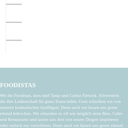
FOODISTAS
Wir die Foodistas, dass sind Tanja und Carina Farwick. Schwestern
die ihre Leidenschaft für gutes Essen teilen. Gern schreiben wir von
unseren kulinarischen Ausflügen. Denn auch wir lassen uns gerne
einmal bekochen. Wir erkunden so oft wie möglich neue Bars, Cafes
und Restaurants und lassen uns dort von neuen Dingen inspirieren
oder einfach nur verwöhnen. Denn auch wir lassen uns gerne einmal