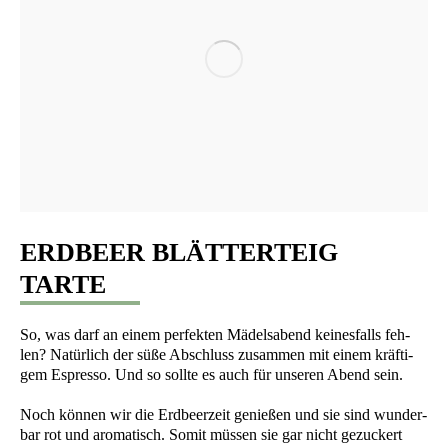
ERDBEER BLÄTTERTEIG
TARTE
So, was darf an einem per­fek­ten Mädels­abend kei­nes­falls feh­
len? Natür­lich der süße Abschluss zusam­men mit einem kräf­ti­
gem Espres­so. Und so soll­te es auch für unse­ren Abend sein.
Noch kön­nen wir die Erd­beer­zeit genie­ßen und sie sind wun­der­
bar rot und aro­ma­tisch. Somit müs­sen sie gar nicht gezu­ckert