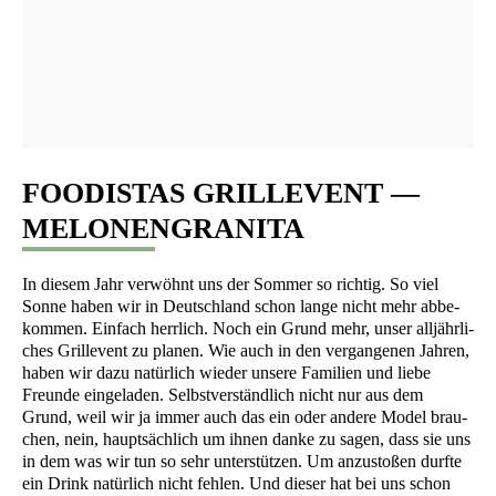
FOODISTAS GRILLEVENT —
MELONENGRANITA
In die­sem Jahr ver­wöhnt uns der Som­mer so rich­tig. So viel
Son­ne haben wir in Deutsch­land schon lan­ge nicht mehr abbe­
kom­men. Ein­fach herr­lich. Noch ein Grund mehr, unser all­jähr­li­
ches Gril­le­vent zu pla­nen. Wie auch in den ver­gan­ge­nen Jah­ren,
haben wir dazu natür­lich wie­der unse­re Fami­li­en und lie­be
Freun­de ein­ge­la­den. Selbst­ver­ständ­lich nicht nur aus dem
Grund, weil wir ja immer auch das ein oder ande­re Model brau­
chen, nein, haupt­säch­lich um ihnen dan­ke zu sagen, dass sie uns
in dem was wir tun so sehr unter­stüt­zen. Um anzu­sto­ßen durf­te
ein Drink natür­lich nicht feh­len. Und die­ser hat bei uns schon