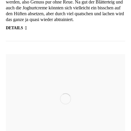
wer­den, also Genuss pur ohne Reue. Na gut der Blät­ter­teig und
auch die Joghurt­creme könn­ten sich viel­leicht ein biss­chen auf
den Hüf­ten abset­zen, aber durch viel quat­schen und lachen wird
das gan­ze ja qua­si wie­der abtrainiert.
DETAILS