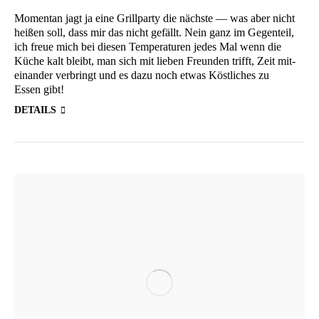
Momen­tan jagt ja eine Grill­par­ty die nächs­te — was aber nicht
hei­ßen soll, dass mir das nicht gefällt. Nein ganz im Gegen­teil,
ich freue mich bei die­sen Tem­pe­ra­tu­ren jedes Mal wenn die
Küche kalt bleibt, man sich mit lie­ben Freun­den trifft, Zeit mit­
ein­an­der ver­bringt und es dazu noch etwas Köst­li­ches zu
Essen gibt!
DETAILS