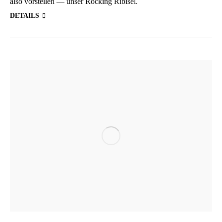
also vor­stel­len — unser Rocking Ribisel.
DETAILS