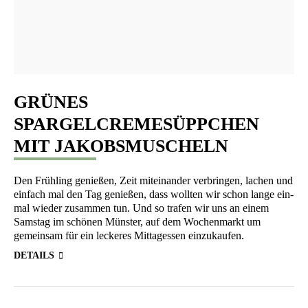
GRÜNES
SPARGELCREMESÜPPCHEN
MIT JAKOBSMUSCHELN
Den Früh­ling genie­ßen, Zeit mit­ein­an­der ver­brin­gen, lachen und
ein­fach mal den Tag genie­ßen, dass woll­ten wir schon lan­ge ein­
mal wie­der zusam­men tun. Und so tra­fen wir uns an einem
Sams­tag im schö­nen Müns­ter, auf dem Wochen­markt um
gemein­sam für ein lecke­res Mit­tag­essen einzukaufen.
DETAILS