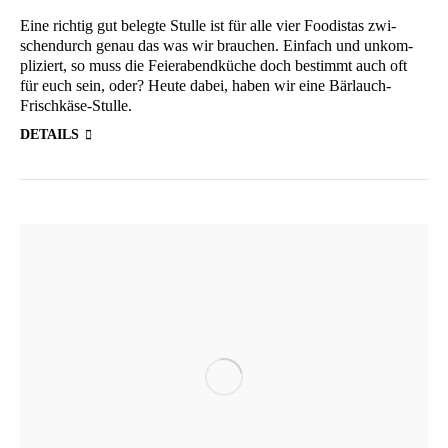
Eine rich­tig gut beleg­te Stul­le ist für alle vier Foo­di­stas zwi­
schen­durch genau das was wir brau­chen. Ein­fach und unkom­
pli­ziert, so muss die Fei­er­abend­kü­che doch bestimmt auch oft
für euch sein, oder? Heu­te dabei, haben wir eine Bärlauch-
Frischkäse-Stulle.
DETAILS