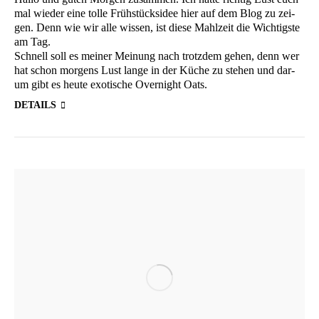
mal wie­der eine tol­le Früh­stücks­idee hier auf dem Blog zu zei­
gen. Denn wie wir alle wis­sen, ist die­se Mahl­zeit die Wich­tigs­te
am Tag.
Schnell soll es mei­ner Mei­nung nach trotz­dem gehen, denn wer
hat schon mor­gens Lust lan­ge in der Küche zu ste­hen und dar­
um gibt es heu­te exo­ti­sche Over­night Oats.
DETAILS