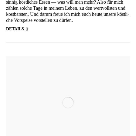
sin­nig köst­li­ches Essen — was will man mehr? Also für mich
zäh­len sol­che Tage in mei­nem Leben, zu den wert­volls­ten und
kost­bars­ten. Und dar­um freue ich mich euch heu­te unse­re köst­li­
che Vor­spei­se vor­stel­len zu dürfen.
DETAILS