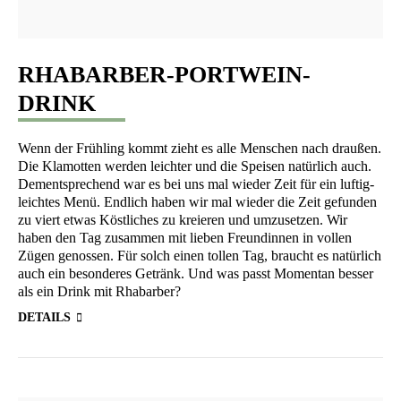
RHABARBER-PORTWEIN-
DRINK
Wenn der Früh­ling kommt zieht es alle Men­schen nach drau­ßen.
Die Kla­mot­ten wer­den leich­ter und die Spei­sen natür­lich auch.
Dem­entspre­chend war es bei uns mal wie­der Zeit für ein luf­tig-
leich­tes Menü. End­lich haben wir mal wie­der die Zeit gefun­den
zu viert etwas Köst­li­ches zu kre­ieren und umzu­set­zen. Wir
haben den Tag zusam­men mit lie­ben Freun­din­nen in vol­len
Zügen genos­sen. Für solch einen tol­len Tag, braucht es natür­lich
auch ein beson­de­res Getränk. Und was passt Momen­tan bes­ser
als ein Drink mit Rhabarber?
DETAILS