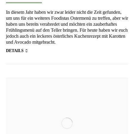
In die­sem Jahr haben wir zwar lei­der nicht die Zeit gefun­den,
um uns für ein wei­te­res Foo­di­stas Oster­me­nü zu tref­fen, aber wir
haben uns bereits ver­ab­re­det und möch­ten ein zau­ber­haf­tes
Früh­lings­me­nü auf den Tel­ler brin­gen. Für heu­te haben wir euch
jedoch auch ein lecke­res öster­li­ches Kuchen­re­zept mit Karot­ten
und Avo­ca­do mitgebracht.
DETAILS