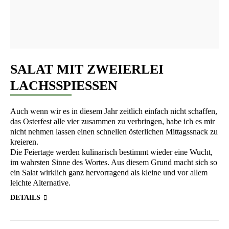
SALAT MIT ZWEIERLEI
LACHSSPIESSEN
Auch wenn wir es in die­sem Jahr zeit­lich ein­fach nicht schaf­fen,
das Oster­fest alle vier zusam­men zu ver­brin­gen, habe ich es mir
nicht neh­men las­sen einen schnel­len öster­li­chen Mit­tags­snack zu
kreieren.
Die Fei­er­ta­ge wer­den kuli­na­risch bestimmt wie­der eine Wucht,
im wahrs­ten Sin­ne des Wor­tes. Aus die­sem Grund macht sich so
ein Salat wirk­lich ganz her­vor­ra­gend als klei­ne und vor allem
leich­te Alternative.
DETAILS