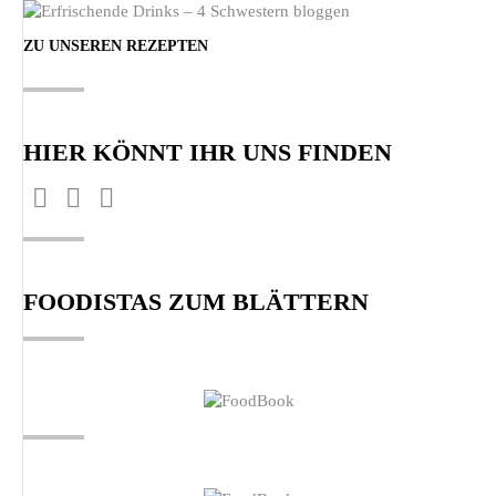
ZU UNSEREN REZEPTEN
HIER KÖNNT IHR UNS FINDEN
Facebook
Pinterest
Instagram
Finden Sie uns auf:
page
page
page
opens
opens
opens
FOODISTAS ZUM BLÄTTERN
in
in
in
new
new
new
window
window
window