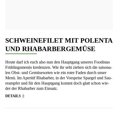
SCHWEINEFILET MIT POLENTA
UND RHABARBERGEMÜSE
Heu­te darf ich euch also nun den Haupt­gang unse­res Foo­di­stas
Früh­lings­me­nüs kre­den­zen. Wie ihr seht zie­hen sich die sai­so­na­
len Obst- und Gemü­se­sor­ten wie ein roter Faden durch unser
Menü. Im Ape­ri­tif Rha­bar­ber, in der Vor­spei­se Spar­gel und Sau­
er­amp­fer und für den Haupt­gang kommt doch glatt schon wie­
der der Rha­bar­ber zum Einsatz.
DETAILS