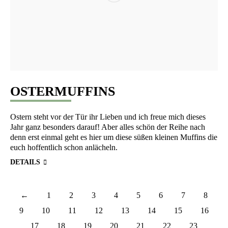
OSTERMUFFINS
Ostern steht vor der Tür ihr Lie­ben und ich freue mich die­ses
Jahr ganz beson­ders dar­auf! Aber alles schön der Rei­he nach
denn erst ein­mal geht es hier um die­se süßen klei­nen Muf­fins die
euch hof­fent­lich schon anlächeln.
DETAILS
←
1
2
3
4
5
6
7
8
9
10
11
12
13
14
15
16
17
18
19
20
21
22
23