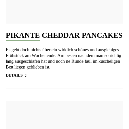
PIKANTE CHEDDAR PANCAKES
Es geht doch nichts über ein wirk­lich schö­nes und aus­gie­bi­ges
Früh­stück am Wochen­en­de. Am bes­ten nach­dem man so rich­tig
lang aus­ge­schla­fen hat und noch ne Run­de faul im kusche­li­gen
Bett lie­gen geblie­ben ist.
DETAILS