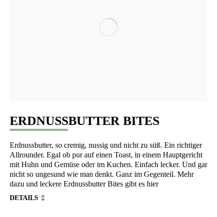
ERDNUSSBUTTER BITES
Erd­nuss­but­ter, so cre­mig, nussig und nicht zu süß. Ein rich­ti­ger
All­roun­der. Egal ob pur auf einen Toast, in einem Haupt­ge­richt
mit Huhn und Gemü­se oder im Kuchen. Ein­fach lecker. Und gar
nicht so unge­sund wie man denkt. Ganz im Gegen­teil. Mehr
dazu und lecke­re Erd­nuss­but­ter Bites gibt es hier
DETAILS