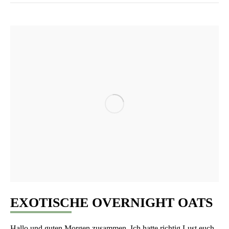
EXOTISCHE OVERNIGHT OATS
Hal­lo und guten Mor­gen zusam­men. Ich hat­te rich­tig Lust euch