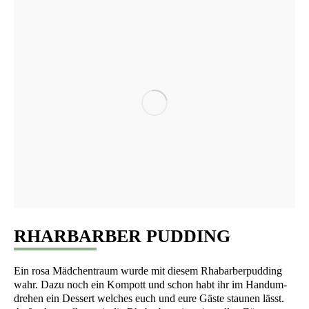
RHARBARBER PUDDING
Ein rosa Mäd­chen­traum wur­de mit die­sem Rha­bar­ber­pud­ding
wahr. Dazu noch ein Kom­pott und schon habt ihr im Hand­um­
dre­hen ein Des­sert wel­ches euch und eure Gäs­te stau­nen lässt.