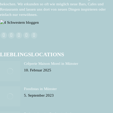
bekochen. Wir erkunden so oft wie möglich neue Bars, Cafes und
Restaurants und lassen uns dort von neuen Dingen inspirieren oder
einfach nur verwöhnen.
Facebook
X
Pinterest
Instagram
E-
Finden Sie uns auf:
page
page
page
page
Mail
opens
opens
opens
opens
page
LIEBLINGSLOCATIONS
in
in
in
in
opens
Crêperie Maison Morel in Münster
new
new
new
new
in
10. Februar 2025
window
window
window
window
new
window
Foodistas in Münster
5. September 2023