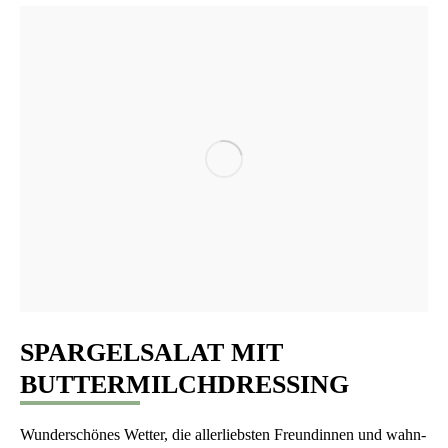
SPARGELSALAT MIT
BUTTERMILCHDRESSING
Wun­der­schö­nes Wet­ter, die aller­liebs­ten Freun­din­nen und wahn­