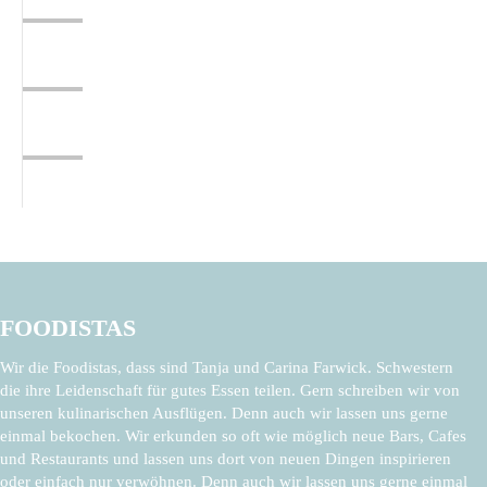
FOODISTAS
Wir die Foodistas, dass sind Tanja und Carina Farwick. Schwestern
die ihre Leidenschaft für gutes Essen teilen. Gern schreiben wir von
unseren kulinarischen Ausflügen. Denn auch wir lassen uns gerne
einmal bekochen. Wir erkunden so oft wie möglich neue Bars, Cafes
und Restaurants und lassen uns dort von neuen Dingen inspirieren
oder einfach nur verwöhnen. Denn auch wir lassen uns gerne einmal