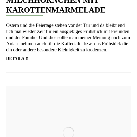
MILCHHÖRNCHEN MIT
KAROTTENMARMELADE
Ostern und die Fei­er­ta­ge ste­hen vor der Tür und da bleibt end­
lich mal wie­der Zeit für ein aus­gie­bi­ges Früh­stück mit Freun­den
und der Fami­lie. Und dies soll­te man mei­ner Mei­nung nach zum
Anlass neh­men auch für die Kaf­fee­ta­fel bzw. das Früh­stück die
ein oder ande­re beson­de­re Klei­nig­keit zu kredenzen.
DETAILS