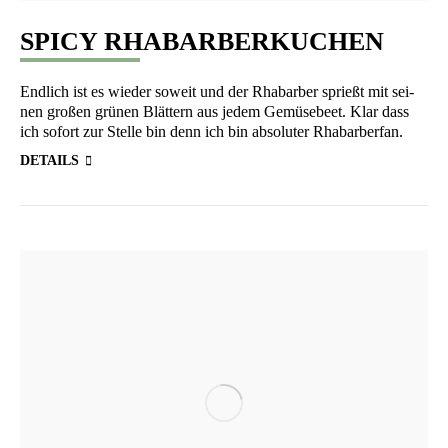
SPICY RHABARBERKUCHEN
End­lich ist es wie­der soweit und der Rha­bar­ber sprießt mit sei­
nen gro­ßen grü­nen Blät­tern aus jedem Gemü­se­beet. Klar dass
ich sofort zur Stel­le bin denn ich bin abso­lu­ter Rhabarberfan.
DETAILS