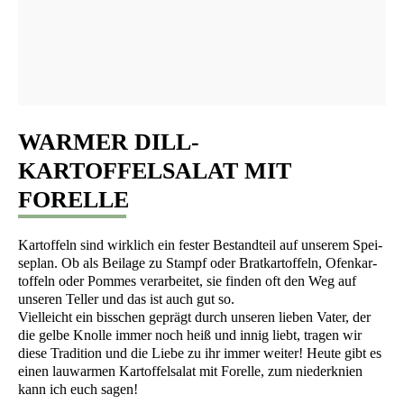
WARMER DILL-
KARTOFFELSALAT MIT
FORELLE
Kar­tof­feln sind wirk­lich ein fes­ter Bestand­teil auf unse­rem Spei­
se­plan. Ob als Bei­la­ge zu Stampf oder Brat­kar­tof­feln, Ofen­kar­
tof­feln oder Pom­mes ver­ar­bei­tet, sie fin­den oft den Weg auf
unse­ren Tel­ler und das ist auch gut so.
Viel­leicht ein biss­chen geprägt durch unse­ren lie­ben Vater, der
die gel­be Knol­le immer noch heiß und innig liebt, tra­gen wir
die­se Tra­di­ti­on und die Lie­be zu ihr immer wei­ter! Heu­te gibt es
einen lau­war­men Kar­tof­fel­sa­lat mit Forel­le, zum nie­der­knien
kann ich euch sagen!