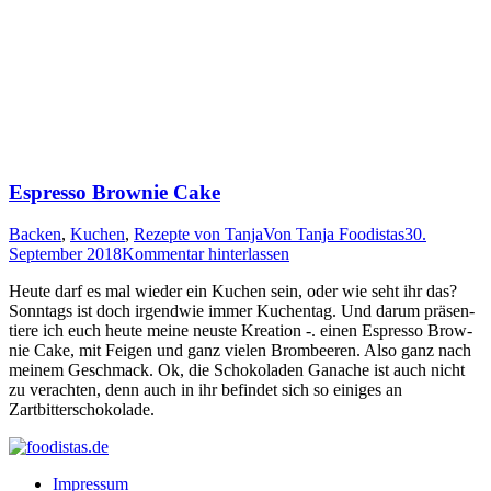
Espresso Brownie Cake
Backen
,
Kuchen
,
Rezepte von Tanja
Von
Tanja Foodistas
30.
September 2018
Kommentar hinterlassen
Heu­te darf es mal wie­der ein Kuchen sein, oder wie seht ihr das?
Sonn­tags ist doch irgend­wie immer Kuchen­tag. Und dar­um prä­sen­
tie­re ich euch heu­te mei­ne neus­te Krea­ti­on -. einen Espres­so Brow­
nie Cake, mit Fei­gen und ganz vie­len Brom­bee­ren. Also ganz nach
mei­nem Geschmack. Ok, die Scho­ko­la­den Gana­che ist auch nicht
zu ver­ach­ten, denn auch in ihr befin­det sich so eini­ges an
Zartbitterschokolade.
Impressum