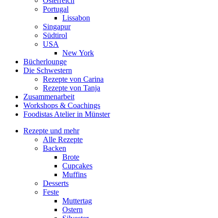
Österreich
Portugal
Lissabon
Singapur
Südtirol
USA
New York
Bücherlounge
Die Schwestern
Rezepte von Carina
Rezepte von Tanja
Zusammenarbeit
Workshops
&
Coachings
Foodistas Atelier in Münster
Rezepte und mehr
Alle Rezepte
Backen
Brote
Cupcakes
Muffins
Desserts
Feste
Muttertag
Ostern