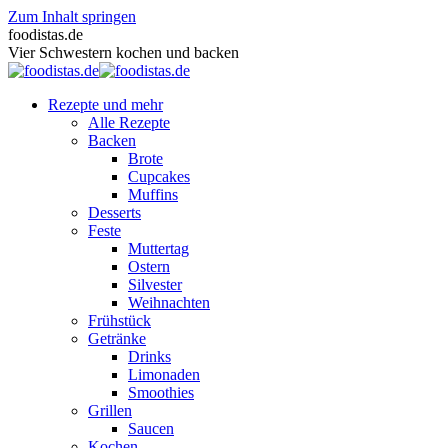
Zum Inhalt springen
foodistas.de
Vier Schwestern kochen und backen
Rezepte und mehr
Alle Rezepte
Backen
Brote
Cupcakes
Muffins
Desserts
Feste
Muttertag
Ostern
Silvester
Weihnachten
Frühstück
Getränke
Drinks
Limonaden
Smoothies
Grillen
Saucen
Kochen