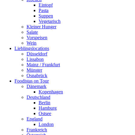
Eintopf
Pasta
Suppen
Vegetarisch
Kleiner Hunger
Salate
Vorspeisen
Wein
Lieblingslocations
Düsseldorf
Lissabon
Mainz / Frankfurt
Münster
Osnabrück
Foodistas on Tour
Dänemark
Kopenhagen
Deutschland
Berlin
Hamburg
Ostsee
England
London
Frankreich