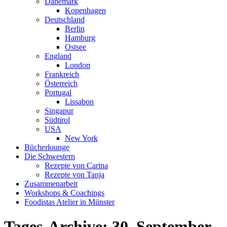
Dänemark
Kopenhagen
Deutschland
Berlin
Hamburg
Ostsee
England
London
Frankreich
Österreich
Portugal
Lissabon
Singapur
Südtirol
USA
New York
Bücherlounge
Die Schwestern
Rezepte von Carina
Rezepte von Tanja
Zusammenarbeit
Workshops
&
Coachings
Foodistas Atelier in Münster
Tages-Archive:
30. September