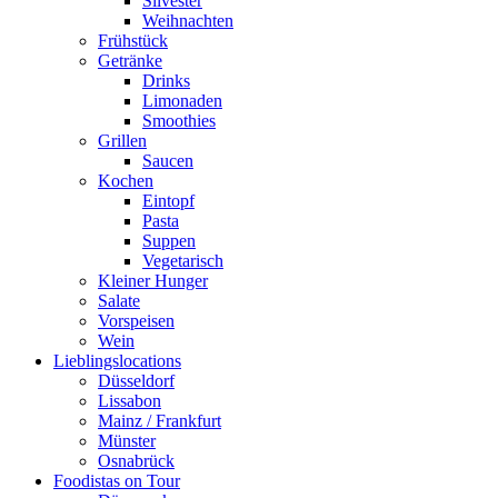
Silvester
Weihnachten
Frühstück
Getränke
Drinks
Limonaden
Smoothies
Grillen
Saucen
Kochen
Eintopf
Pasta
Suppen
Vegetarisch
Kleiner Hunger
Salate
Vorspeisen
Wein
Lieblingslocations
Düsseldorf
Lissabon
Mainz / Frankfurt
Münster
Osnabrück
Foodistas on Tour