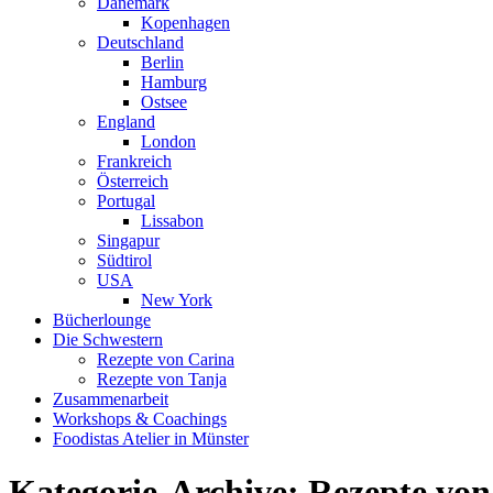
Dänemark
Kopenhagen
Deutschland
Berlin
Hamburg
Ostsee
England
London
Frankreich
Österreich
Portugal
Lissabon
Singapur
Südtirol
USA
New York
Bücherlounge
Die Schwestern
Rezepte von Carina
Rezepte von Tanja
Zusammenarbeit
Workshops
&
Coachings
Foodistas Atelier in Münster
Kategorie-Archive:
Rezepte von