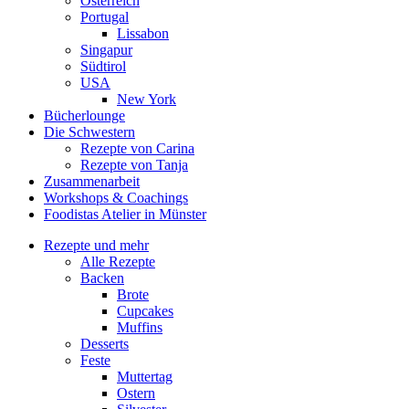
Österreich
Portugal
Lissabon
Singapur
Südtirol
USA
New York
Bücherlounge
Die Schwestern
Rezepte von Carina
Rezepte von Tanja
Zusammenarbeit
Workshops
&
Coachings
Foodistas Atelier in Münster
Rezepte und mehr
Alle Rezepte
Backen
Brote
Cupcakes
Muffins
Desserts
Feste
Muttertag
Ostern