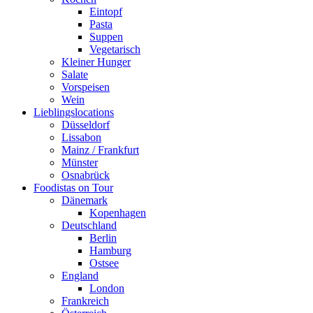
Eintopf
Pasta
Suppen
Vegetarisch
Kleiner Hunger
Salate
Vorspeisen
Wein
Lieblingslocations
Düsseldorf
Lissabon
Mainz / Frankfurt
Münster
Osnabrück
Foodistas on Tour
Dänemark
Kopenhagen
Deutschland
Berlin
Hamburg
Ostsee
England
London
Frankreich