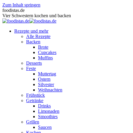
Zum Inhalt springen
foodistas.de
Vier Schwestern kochen und backen
Rezepte und mehr
Alle Rezepte
Backen
Brote
Cupcakes
Muffins
Desserts
Feste
Muttertag
Ostern
Silvester
Weihnachten
Frühstück
Getränke
Drinks
Limonaden
Smoothies
Grillen
Saucen
Kochen