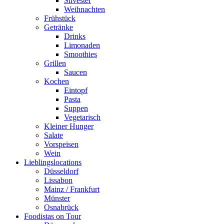
Silvester
Weihnachten
Frühstück
Getränke
Drinks
Limonaden
Smoothies
Grillen
Saucen
Kochen
Eintopf
Pasta
Suppen
Vegetarisch
Kleiner Hunger
Salate
Vorspeisen
Wein
Lieblingslocations
Düsseldorf
Lissabon
Mainz / Frankfurt
Münster
Osnabrück
Foodistas on Tour