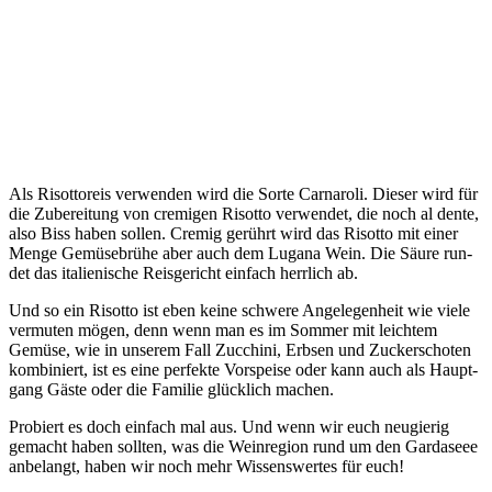
Als Risot­to­reis ver­wen­den wird die Sor­te Car­naro­li. Die­ser wird für
die Zube­rei­tung von cre­mi­gen Risot­to ver­wen­det, die noch al den­te,
also Biss haben sol­len. Cre­mig gerührt wird das Risot­to mit einer
Men­ge Gemü­se­brü­he aber auch dem Lug­a­na Wein. Die Säu­re run­
det das ita­lie­ni­sche Reis­ge­richt ein­fach herr­lich ab.
Und so ein Risot­to ist eben kei­ne schwe­re Ange­le­gen­heit wie vie­le
ver­mu­ten mögen, denn wenn man es im Som­mer mit leich­tem
Gemü­se, wie in unse­rem Fall Zuc­chi­ni, Erb­sen und Zucker­scho­ten
kom­bi­niert, ist es eine per­fek­te Vor­spei­se oder kann auch als Haupt­
gang Gäs­te oder die Fami­lie glück­lich machen.
Pro­biert es doch ein­fach mal aus. Und wenn wir euch neu­gie­rig
gemacht haben soll­ten, was die Wein­re­gi­on rund um den Gar­da­seee
anbe­langt, haben wir noch mehr Wis­sens­wer­tes für euch!