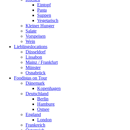
Eintopf
Pasta
Suppen
Vegetarisch
Kleiner Hunger
Salate
Vorspeisen
Wein
Lieblingslocations
Düsseldorf
Lissabon
Mainz / Frankfurt
Münster
Osnabrück
Foodistas on Tour
Dänemark
Kopenhagen
Deutschland
Berlin
Hamburg
Ostsee
England
London
Frankreich