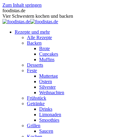
Zum Inhalt springen
foodistas.de
Vier Schwestern kochen und backen
Rezepte und mehr
Alle Rezepte
Backen
Brote
Cupcakes
Muffins
Desserts
Feste
Muttertag
Ostern
Silvester
Weihnachten
Frühstück
Getränke
Drinks
Limonaden
Smoothies
Grillen
Saucen
Kochen