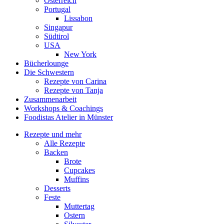
Österreich
Portugal
Lissabon
Singapur
Südtirol
USA
New York
Bücherlounge
Die Schwestern
Rezepte von Carina
Rezepte von Tanja
Zusammenarbeit
Workshops
&
Coachings
Foodistas Atelier in Münster
Rezepte und mehr
Alle Rezepte
Backen
Brote
Cupcakes
Muffins
Desserts
Feste
Muttertag
Ostern