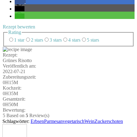
Rezept bewer­ten
Rating
1 star
2 stars
3 stars
4 stars
5 stars
Rezept:
Grü­nes Risotto
Ver­öf­fent­lich am:
2022-07-21
Zube­rei­tungs­zeit:
0H15M
Koch­zeit:
0H35M
Gesamt­zeit:
0H50M
Bewer­tung:
5
Based on
5
Review(s)
Schlagwörter:
Erbsen
Parmesan
vegetarisch
Wein
Zuckerschoten