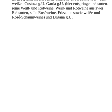
wei­ßen Cus­to­za g.U. Gar­da g.U. (hier ent­sprin­gen reb­sor­ten­
rei­ne Weiß- und Rot­wei­ne, Weiß- und Rot­wei­ne aus zwei
Reb­sor­ten, stil­le Rosé­wei­ne, Friz­zan­te sowie wei­ße und
Rosé-Schaumweine) und Lug­a­na g.U.