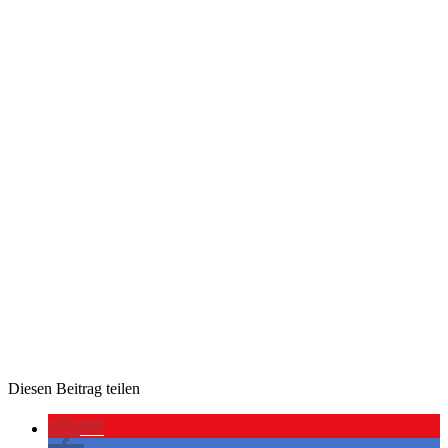
Die­sen Bei­trag teilen
61