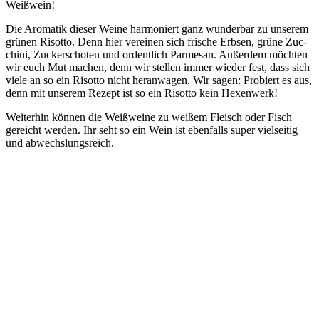
Weißwein!
Die Aro­ma­tik die­ser Wei­ne har­mo­niert ganz wun­der­bar zu unse­rem
grü­nen Risot­to. Denn hier ver­ei­nen sich fri­sche Erb­sen, grü­ne Zuc­
chi­ni, Zucker­scho­ten und ordent­lich Par­me­san. Außer­dem möch­ten
wir euch Mut machen, denn wir stel­len immer wie­der fest, dass sich
vie­le an so ein Risot­to nicht her­an­wa­gen. Wir sagen: Pro­biert es aus,
denn mit unse­rem Rezept ist so ein Risot­to kein Hexenwerk!
Wei­ter­hin kön­nen die Weiß­wei­ne zu wei­ßem Fleisch oder Fisch
gereicht wer­den. Ihr seht so ein Wein ist eben­falls super viel­sei­tig
und abwechslungsreich.