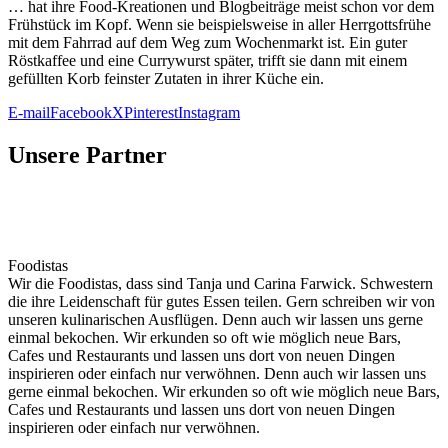
… hat ihre Food-Kre­a­­tio­­nen und Blog­bei­trä­ge meist schon vor dem
Früh­stück im Kopf. Wenn sie bei­spiels­wei­se in aller Herr­gotts­frü­he
mit dem Fahr­rad auf dem Weg zum Wochen­markt ist. Ein guter
Röst­kaf­fee und eine Cur­ry­wurst spä­ter, trifft sie dann mit einem
gefüll­ten Korb feins­ter Zuta­ten in ihrer Küche ein.
E-mail
Facebook
X
Pinterest
Instagram
Unsere Partner
Foodistas
Wir die Foodistas, dass sind Tanja und Carina Farwick. Schwestern
die ihre Leidenschaft für gutes Essen teilen. Gern schreiben wir von
unseren kulinarischen Ausflügen. Denn auch wir lassen uns gerne
einmal bekochen. Wir erkunden so oft wie möglich neue Bars,
Cafes und Restaurants und lassen uns dort von neuen Dingen
inspirieren oder einfach nur verwöhnen. Denn auch wir lassen uns
gerne einmal bekochen. Wir erkunden so oft wie möglich neue Bars,
Cafes und Restaurants und lassen uns dort von neuen Dingen
inspirieren oder einfach nur verwöhnen.