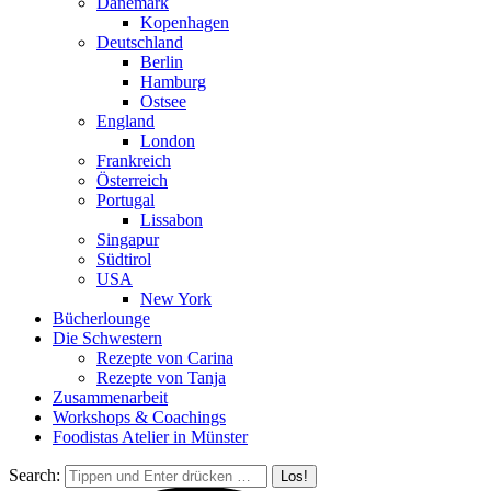
Dänemark
Kopenhagen
Deutschland
Berlin
Hamburg
Ostsee
England
London
Frankreich
Österreich
Portugal
Lissabon
Singapur
Südtirol
USA
New York
Bücherlounge
Die Schwestern
Rezepte von Carina
Rezepte von Tanja
Zusammenarbeit
Workshops
&
Coachings
Foodistas Atelier in Münster
Search: