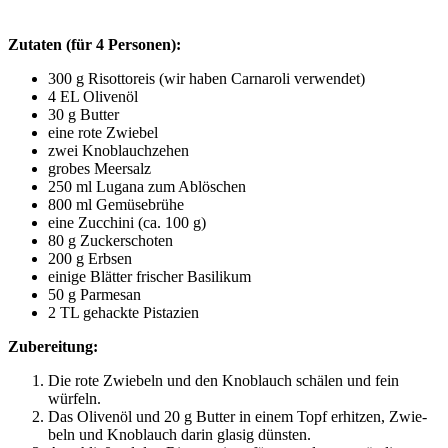
Zuta­ten (für 4 Personen):
300 g Risot­to­reis (wir haben Car­naro­li verwendet)
4
EL
Olivenöl
30 g Butter
eine rote Zwiebel
zwei Knob­lauch­ze­hen
gro­bes Meersalz
250 ml Lug­a­na zum Ablöschen
800 ml Gemüsebrühe
eine Zuc­chi­ni (ca. 100 g)
80 g Zuckerschoten
200 g Erbsen
eini­ge Blät­ter fri­scher Basilikum
50 g Parmesan
2
TL
gehack­te Pistazien
Zube­rei­tung:
Die rote Zwie­beln und den Knob­lauch schä­len und fein
würfeln.
Das Oli­ven­öl und 20 g But­ter in einem Topf erhit­zen, Zwie­
beln und Knob­lauch dar­in gla­sig dünsten.