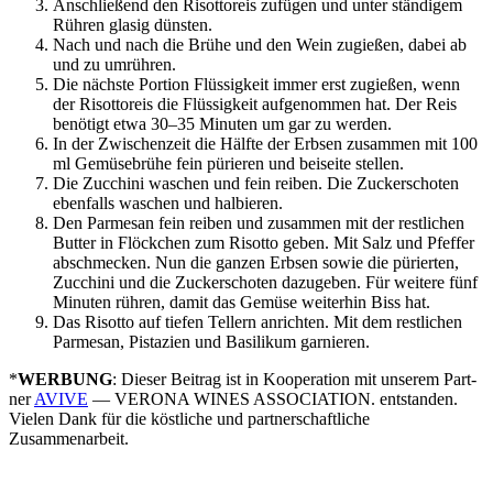
Anschlie­ßend den Risot­to­reis zufü­gen und unter stän­di­gem
Rüh­ren gla­sig dünsten.
Nach und nach die Brü­he und den Wein zugie­ßen, dabei ab
und zu umrühren.
Die nächs­te Por­ti­on Flüs­sig­keit immer erst zugie­ßen, wenn
der Risot­to­reis die Flüs­sig­keit auf­ge­nom­men hat. Der Reis
benö­tigt etwa 30–35 Minu­ten um gar zu werden.
In der Zwi­schen­zeit die Hälf­te der Erb­sen zusam­men mit 100
ml Gemü­se­brü­he fein pürie­ren und bei­sei­te stellen.
Die Zuc­chi­ni waschen und fein rei­ben. Die Zucker­scho­ten
eben­falls waschen und halbieren.
Den Par­me­san fein rei­ben und zusam­men mit der rest­li­chen
But­ter in Flöck­chen zum Risot­to geben. Mit Salz und Pfef­fer
abschme­cken. Nun die gan­zen Erb­sen sowie die pürier­ten,
Zuc­chi­ni und die Zucker­scho­ten dazu­ge­ben. Für wei­te­re fünf
Minu­ten rüh­ren, damit das Gemü­se wei­ter­hin Biss hat.
Das Risot­to auf tie­fen Tel­lern anrich­ten. Mit dem rest­li­chen
Par­me­san, Pis­ta­zi­en und Basi­li­kum garnieren.
*
WERBUNG
: Die­ser Bei­trag ist in Koope­ra­ti­on mit unse­rem Part­
ner
AVIVE
—
VERONA
WINES
ASSOCIATION
. ent­stan­den.
Vie­len Dank für die köst­li­che und part­ner­schaft­li­che
Zusammenarbeit.