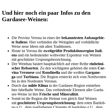
Und hier noch ein paar Infos zu den
Gardasee-Weinen:
Die Pro­vinz Vero­na ist eines der
bekann­tes­ten Anbau­ge­bie­
te Ita­li­ens
: Hier ver­bin­den die Wein­gü­ter auf vor­bild­li­che
Wei­se neue Ideen mit alten Traditionen.
Heu­te ist Vero­na die
zweit­größ­te Pro­duk­ti­ons­re­gi­on Ita­li­
ens
und ein bedeu­ten­der welt­wei­ter Expor­teur von Wei­nen
mit geschütz­ter Ursprungsbezeichnung.
Der Wein­bau basiert haupt­säch­lich auf einer Rei­he
ein­hei­mi­
scher Reb­sor­ten
. Zu den wich­tigs­ten gehö­ren die roten
Cor­
vina Vero­ne­se
und
Ron­di­nella
und die wei­ßen
Gar­ga­ne­
ga
und
Tur­bia­na
. Die Regi­on erstreckt sich vom Nord­wes­ten
bis in den Nord­os­ten Veronas.
Durch das
mil­de Kli­ma
in der Gar­da­see-Regi­on ent­ste­hen
hier fabel­haf­te Wei­ne. Das ver­bin­den­de Ele­ment aller Gar­da­
see-Wei­ne ist ihre
Fri­sche und Mine­ra­li­tät
.
Somit ist die Regi­on die Hei­mat von gleich fünf Wei­nen
mit
geschütz­ter Ursprungs­be­zeich­nung
: dem roten Bar­do­li­
no g.U., dem rosé­far­be­nen Chia­ret­to di bar­do­li­no g.U., dem