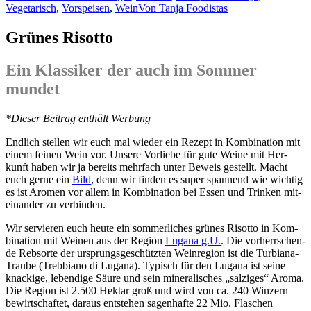
Vegetarisch
,
Vorspeisen
,
Wein
Von
Tanja Foodistas
Grünes Risotto
Ein Klassiker der auch im Sommer
mundet
*Die­ser Bei­trag ent­hält Werbung
End­lich stel­len wir euch mal wie­der ein Rezept in Kom­bi­na­ti­on mit
einem fei­nen Wein vor. Unse­re Vor­lie­be für gute Wei­ne mit Her­
kunft haben wir ja bereits mehr­fach unter Beweis gestellt. Macht
euch ger­ne ein
Bild
, denn wir fin­den es super span­nend wie wich­tig
es ist Aro­men vor allem in Kom­bi­na­ti­on bei Essen und Trin­ken mit­
ein­an­der zu verbinden.
Wir ser­vie­ren euch heu­te ein som­mer­li­ches grü­nes Risot­to in Kom­
bi­na­ti­on mit Wei­nen aus der Regi­on
Lug­a­na g.U.
. Die vor­herr­schen­
de Reb­sor­te der ursprungs­ge­schütz­ten Wein­re­gi­on ist die Tur­bia­na-
Trau­be (Treb­bia­no di Lug­a­na). Typisch für den Lug­a­na ist sei­ne
kna­cki­ge, leben­di­ge Säu­re und sein mine­ra­li­sches „sal­zi­ges“ Aro­ma.
Die Regi­on ist 2.500 Hekt­ar groß und wird von ca. 240 Win­zern
bewirt­schaf­tet, dar­aus ent­ste­hen sagen­haf­te 22 Mio. Fla­schen