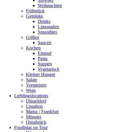
Silvester
Weihnachten
Frühstück
Getränke
Drinks
Limonaden
Smoothies
Grillen
Saucen
Kochen
Eintopf
Pasta
Suppen
Vegetarisch
Kleiner Hunger
Salate
Vorspeisen
Wein
Lieblingslocations
Düsseldorf
Lissabon
Mainz / Frankfurt
Münster
Osnabrück
Foodistas on Tour