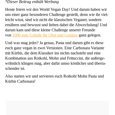
*Die­ser Bei­trag ent­hält Werbung
Heu­te fei­ern wir den World Vegan Day! Und dar­um haben wir
uns einer ganz beson­de­ren Chall­enge gestellt, denn wie ihr viel­
leicht wisst, sind wir nicht die klas­si­schen Vega­ner, son­dern
ernäh­ren und bewusst und lie­ben dabei die Abwechs­lung! Und
dar­um kam und die­se klei­ne Chall­enge unse­rer Freun­de
von
1000 gute Grün­de für Obst und Gemü­se
ganz gelegen.
Und was mag jeder? Ja genau, Pas­ta und dar­um gibt es die­se
euch ganz vegan in zwei Ver­sio­nen. Eine Car­bo­n­a­ra Vari­an­te
mit Kür­bis, die dem Klas­si­ker ins nichts nach­steht und eine
Kom­bi­na­ti­on aus Rot­kohl, Mohn und Fet­tuc­ci­ni, die außer­ge­
wöhn­lich klin­gen mag, aber dafür umso köst­li­cher und über­ra­
schen­der ist.
Also star­ten wir und ser­vie­ren euch Rot­kohl Mohn Pas­ta und
Kür­bis Carbonara!