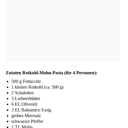
Zuta­ten Rot­kohl-Mohn-Pas­ta (für 4 Personen):
500 g Fettuccini
1 klei­ner Rot­kohl (ca. 500 g)
2 Scha­lot­ten
3 Lor­beer­blät­ter
6
EL
Olivenöl
3
EL
Bal­sa­mi­co Essig
gro­bes Meersalz
schwar­zer Pfeffer
1
TL
Mohn