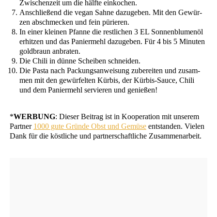
Zwi­schen­zeit um die hälf­te einkochen.
Anschlie­ßend die vegan Sah­ne dazu­ge­ben. Mit den Gewür­
zen abschme­cken und fein pürieren.
In einer klei­nen Pfan­ne die rest­li­chen 3
EL
Son­nen­blu­men­öl
erhit­zen und das Panier­mehl dazu­ge­ben. Für 4 bis 5 Minu­ten
gold­braun anbraten.
Die Chi­li in dün­ne Schei­ben schneiden.
Die Pas­ta nach Packungs­an­wei­sung zube­rei­ten und zusam­
men mit den gewür­fel­ten Kür­bis, der Kür­bis-Sau­ce, Chi­li
und dem Panier­mehl ser­vie­ren und genießen!
*
WERBUNG
: Die­ser Bei­trag ist in Koope­ra­ti­on mit unse­rem
Part­ner
1000 gute Grün­de Obst und Gemü­se
ent­stan­den. Vie­len
Dank für die köst­li­che und part­ner­schaft­li­che Zusammenarbeit.