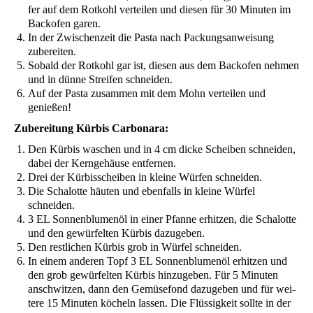
fer auf dem Rot­kohl ver­tei­len und die­sen für 30 Minu­ten im
Back­ofen garen.
In der Zwi­schen­zeit die Pas­ta nach Packungs­an­wei­sung
zubereiten.
Sobald der Rot­kohl gar ist, die­sen aus dem Back­ofen neh­men
und in dün­ne Strei­fen schneiden.
Auf der Pas­ta zusam­men mit dem Mohn ver­tei­len und
genießen!
Zube­rei­tung Kür­bis Carbonara:
Den Kür­bis waschen und in 4 cm dicke Schei­ben schnei­den,
dabei der Kern­ge­häu­se entfernen.
Drei der Kür­bisschei­ben in klei­ne Wür­fen schneiden.
Die Scha­lot­te häu­ten und eben­falls in klei­ne Wür­fel
schneiden.
3
EL
Son­nen­blu­men­öl in einer Pfan­ne erhit­zen, die Scha­lot­te
und den gewür­fel­ten Kür­bis dazugeben.
Den rest­li­chen Kür­bis grob in Wür­fel schneiden.
In einem ande­ren Topf 3
EL
Son­nen­blu­men­öl erhit­zen und
den grob gewür­fel­ten Kür­bis hin­zu­ge­ben. Für 5 Minu­ten
anschwit­zen, dann den Gemü­se­fond dazu­ge­ben und für wei­
te­re 15 Minu­ten köcheln las­sen. Die Flüs­sig­keit soll­te in der