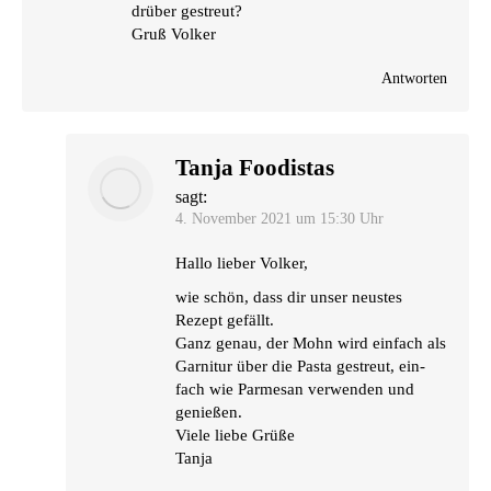
drü­ber gestreut?
Gruß Volker
Antworten
Tanja Foodistas
sagt:
4. November 2021 um 15:30 Uhr
Hal­lo lie­ber Volker,
wie schön, dass dir unser neus­tes
Rezept gefällt.
Ganz genau, der Mohn wird ein­fach als
Gar­ni­tur über die Pas­ta gestreut, ein­
fach wie Par­me­san ver­wen­den und
genießen.
Vie­le lie­be Grüße
Tanja