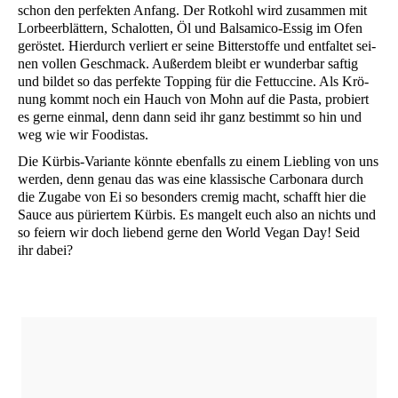
schon den per­fek­ten Anfang. Der Rot­kohl wird zusam­men mit
Lor­beer­blät­tern, Scha­lot­ten, Öl und Bal­sa­mi­co-Essig im Ofen
gerös­tet. Hier­durch ver­liert er sei­ne Bit­ter­stof­fe und ent­fal­tet sei­
nen vol­len Geschmack. Außer­dem bleibt er wun­der­bar saf­tig
und bil­det so das per­fek­te Top­ping für die Fet­tuc­ci­ne. Als Krö­
nung kommt noch ein Hauch von Mohn auf die Pas­ta, pro­biert
es ger­ne ein­mal, denn dann seid ihr ganz bestimmt so hin und
weg wie wir Foodistas.
Die Kür­bis-Vari­an­te könn­te eben­falls zu einem Lieb­ling von uns
wer­den, denn genau das was eine klas­si­sche Car­bo­n­a­ra durch
die Zuga­be von Ei so beson­ders cre­mig macht, schafft hier die
Sau­ce aus pürier­tem Kür­bis. Es man­gelt euch also an nichts und
so fei­ern wir doch lie­bend ger­ne den World Vegan Day! Seid
ihr dabei?