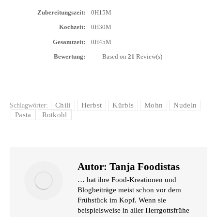
Zube­rei­tungs­zeit:
0H15M
Koch­zeit:
0H30M
Gesamt­zeit:
0H45M
Bewer­tung:
Based on
21
Review(s)
Chili
Herbst
Kürbis
Mohn
Nudeln
Schlagwörter:
Pasta
Rotkohl
Autor:
Tanja Foodistas
… hat ihre Food-Kreationen und
Blogbeiträge meist schon vor dem
Frühstück im Kopf. Wenn sie
beispielsweise in aller Herrgottsfrühe