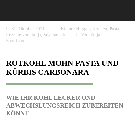
,
,
,
31. Oktober 2021
Kleiner Hunger
Kochen
Pasta
,
Rezepte von Tanja
Vegetarisch
Von
Tanja
Foodistas
ROTKOHL MOHN PASTA UND
KÜRBIS CARBONARA
WIE IHR KOHL LECKER UND
ABWECHSLUNGSREICH ZUBEREITEN
KÖNNT