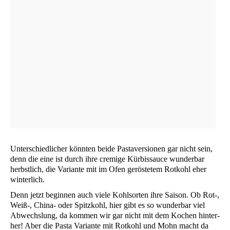
Unter­schied­li­cher könn­ten bei­de Pas­ta­ver­sio­nen gar nicht sein,
denn die eine ist durch ihre cre­mi­ge Kür­bis­sauce wun­der­bar
herbst­lich, die Vari­an­te mit im Ofen gerös­te­tem Rot­kohl eher
winterlich.
Denn jetzt begin­nen auch vie­le Kohl­sor­ten ihre Sai­son. Ob Rot‑,
Weiß‑, Chi­na- oder Spitz­kohl, hier gibt es so wun­der­bar viel
Abwechs­lung, da kom­men wir gar nicht mit dem Kochen hin­ter­
her! Aber die Pas­ta Vari­an­te mit Rot­kohl und Mohn macht da