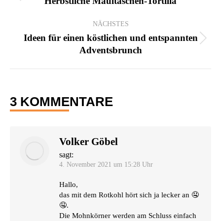
Herbstliche Maultaschen-Tortilla
Beitrag:
NÄCHSTES
Ideen für einen köstlichen und entspannten
Nächster
Adventsbrunch
Beitrag:
3 KOMMENTARE
Volker Göbel
sagt:
4. November 2021 um 15:28 Uhr
Hal­lo,
das mit dem Rot­kohl hört sich ja lecker an 🤤
🤤.
Die Mohn­kör­ner wer­den am Schluss ein­fach