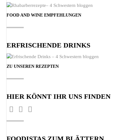
FOOD AND WINE EMPFEHLUNGEN
ERFRISCHENDE DRINKS
ZU UNSEREN REZEPTEN
HIER KÖNNT IHR UNS FINDEN
Finden Sie uns auf:
Facebook
Pinterest
Instagram
page
page
page
opens
opens
opens
FOODISTAS ZUM BLÄTTERN
in
in
in