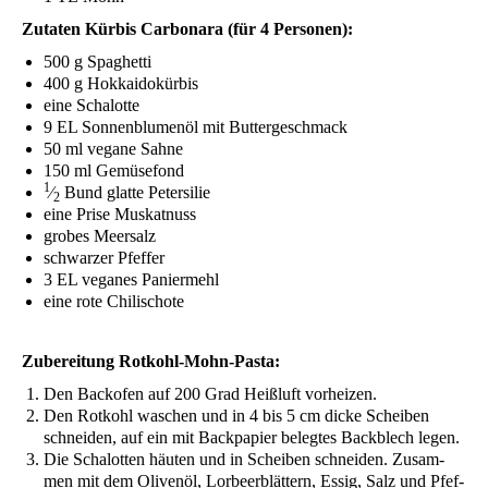
Zuta­ten Kür­bis Car­bo­n­a­ra (für 4 Personen):
500 g Spaghetti
400 g Hokkaidokürbis
eine Scha­lot­te
9
EL
Son­nen­blu­men­öl mit Buttergeschmack
50 ml vega­ne Sahne
150 ml Gemüsefond
1
⁄
Bund glat­te Petersilie
2
eine Pri­se Muskatnuss
gro­bes Meersalz
schwar­zer Pfeffer
3
EL
vega­nes Paniermehl
eine rote Chilischote
Zube­rei­tung Rotkohl-Mohn-Pasta:
Den Back­ofen auf 200 Grad Heiß­luft vorheizen.
Den Rot­kohl waschen und in 4 bis 5 cm dicke Schei­ben
schnei­den, auf ein mit Back­pa­pier beleg­tes Back­blech legen.
Die Scha­lot­ten häu­ten und in Schei­ben schnei­den. Zusam­
men mit dem Oli­ven­öl, Lor­beer­blät­tern, Essig, Salz und Pfef­