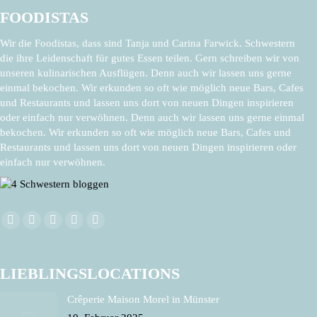
FOODISTAS
Wir die Foodistas, dass sind Tanja und Carina Farwick. Schwestern
die ihre Leidenschaft für gutes Essen teilen. Gern schreiben wir von
unseren kulinarischen Ausflügen. Denn auch wir lassen uns gerne
einmal bekochen. Wir erkunden so oft wie möglich neue Bars, Cafes
und Restaurants und lassen uns dort von neuen Dingen inspirieren
oder einfach nur verwöhnen. Denn auch wir lassen uns gerne einmal
bekochen. Wir erkunden so oft wie möglich neue Bars, Cafes und
Restaurants und lassen uns dort von neuen Dingen inspirieren oder
einfach nur verwöhnen.
Finden Sie uns auf:
Facebook
X
Pinterest
Instagram
E-
page
page
page
page
Mail
opens
opens
opens
opens
page
LIEBLINGSLOCATIONS
in
in
in
in
opens
Crêperie Maison Morel in Münster
new
new
new
new
in