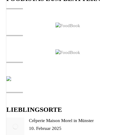
new
new
new
window
window
window
LIEBLINGSORTE
Crêperie Maison Morel in Münster
10. Februar 2025