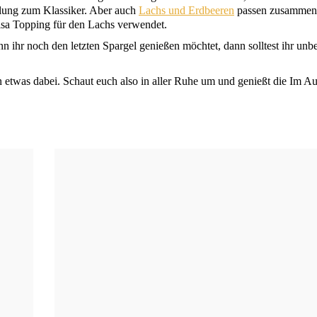
s­lung zum Klas­si­ker. Aber auch
Lachs und Erd­bee­ren
pas­sen zusam­men
l­sa Top­ping für den Lachs verwendet.
 ihr noch den letz­ten Spar­gel genie­ßen möch­tet, dann soll­test ihr unb
eden etwas dabei. Schaut euch also in aller Ruhe um und genießt die Im A