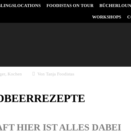
BLINGSLOCATIONS
FOODISTAS ON TOUR
BÜCHERLOU
&
WORKSHOPS
C
,
ger
Kochen
Von
Tanja Foodistas
RDBEERREZEPTE
FT HIER IST ALLES DABEI