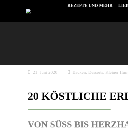
REZEPTE UND MEHR
LIE
,
,
21. Juni 2020
Backen
Desserts
Kleiner Hun
20 KÖSTLICHE E
VON SÜSS BIS HERZHA