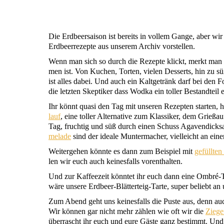
Die Erd­beer­sai­son ist bereits in vol­lem Gan­ge, aber wir
Erd­beer­re­zep­te aus unse­rem Archiv vorstellen.
Wenn man sich so durch die Rezep­te klickt, merkt man er
men ist. Von Kuchen, Tor­ten, vie­len Des­serts, hin zu süß
ist alles dabei. Und auch ein Kalt­ge­tränk darf bei den Foo­
die letz­ten Skep­ti­ker dass Wod­ka ein tol­ler Bestand­teil
Ihr könnt qua­si den Tag mit unse­ren Rezep­ten star­ten, h
lauf
, eine tol­ler Alter­na­ti­ve zum Klas­si­ker, dem Grieß­
Tag, fruch­tig und süß durch einen Schuss Aga­ven­dick­sa
me­la­de
sind der idea­le Mun­ter­ma­cher, viel­leicht an e
Wei­ter­ge­hen könn­te es dann zum Bei­spiel mit
gefüll­te
len wir euch auch kei­nes­falls vorenthalten.
Und zur Kaf­fee­zeit könn­tet ihr euch dann eine Ombré-Tor­
wäre unse­re Erd­beer-Blät­ter­teig-Tar­te, super beliebt a
Zum Abend geht uns kei­nes­falls die Pus­te aus, denn auch
Wir kön­nen gar nicht mehr zäh­len wie oft wir die
Zie­ge
über­rascht ihr euch und eure Gäs­te ganz bestimmt. Und