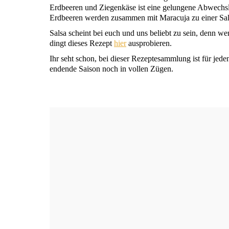
Erd­bee­ren und Zie­gen­kä­se ist eine gelun­ge­ne Abwech
Erd­bee­ren wer­den zusam­men mit Mara­cu­ja zu einer Sa
Sal­sa scheint bei euch und uns beliebt zu sein, denn wenn
dingt die­ses Rezept
hier
ausprobieren.
Ihr seht schon, bei die­ser Rezep­te­samm­lung ist für j
enden­de Sai­son noch in vol­len Zügen.