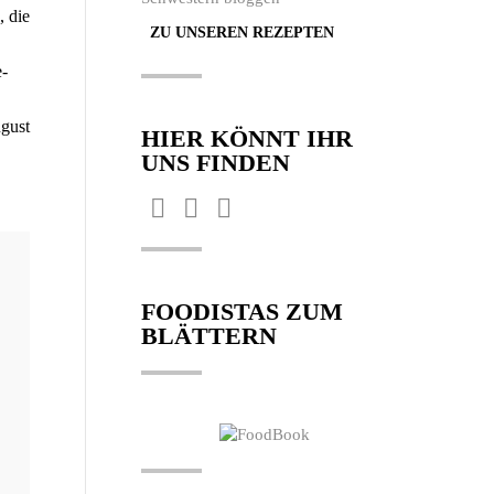
, die
ZU UNSEREN REZEPTEN
e­
ugust
HIER KÖNNT IHR
UNS FINDEN
Finden Sie uns auf:
Facebook
Pinterest
Instagram
page
page
page
opens
opens
opens
FOODISTAS ZUM
in
in
in
BLÄTTERN
new
new
new
window
window
window