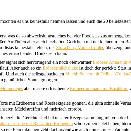
 möch­ten es uns kei­nes­falls neh­men las­sen und euch die 20 belieb­tes­ten
st was da so abwechs­lungs­rei­ches bei vier Foo­di­stas zusam­men­ge­ko
en Auf­läu­fen aber auch herz­haf­ten Gerich­ten mit der klei­nen roten Bee
di­stas kei­nes­falls feh­len, der
Straw­ber­ry Vod­ka Coo­ler
, über­zeugt au
 eines erfri­schen­den Drinks sein kann.
ier eig­net sich her­vor­ra­gend ein noch ofen­war­mer
Erd­beer-Ama­ranth-
auf­lauf. Aber auch so ein
Erd­beer­milch­shake
ist doch der per­fek­te Start i
ft. Und auch die selbst­ge­ba­cke­nen
Milch­bröt­chen mit Erd­beer-Ton­ka
inem gemüt­li­chen Sonntagmorgen.
n Mohn­crê­pes
aber unse­re erfri­schen­de
Erd­beer­li­mo­na­de mit Basi­li­kum
w
te mit Erd­bee­ren und Rosé­sekt­ge­lee gön­nen, die ultra schnel­le Vari­an
n unse­ren Mädels­tref­fen und mehr­fach erprobt.
 herz­haf­te Gerich­te sind bei unse­rer Rezep­te­samm­lung mit von der Par
n­kä­se-Ter­ri­ne mit Bal­sa­mi­co-Erd­bee­ren
schon zube­rei­te­tet haben, hier­
 so ein Flamm­ku­chen geht doch irgend­wie auch immer, unser Vari­an­te 