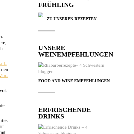
FRÜHLING
ZU UNSEREN REZEPTEN
m­
­re,
UNSERE
ch
WEINEMPFEHLUNGEN
Auf­
n den
-Mar­
FOOD AND WINE EMPFEHLUNGEN
ol­
­te
ERFRISCHENDE
DRINKS
­tie.
mit
mit