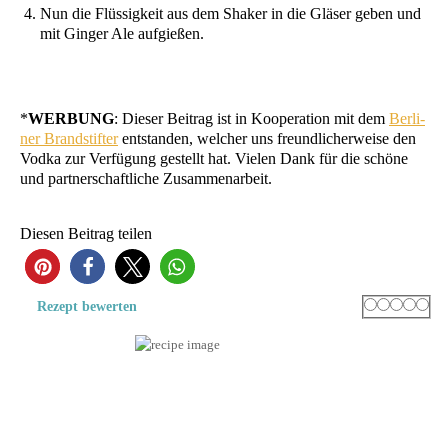
Nun die Flüs­sig­keit aus dem Shaker in die Glä­ser geben und
mit Gin­ger Ale aufgießen.
*
WERBUNG
: Die­ser Bei­trag ist in Koope­ra­ti­on mit dem
Ber­li­
ner Brand­stif­ter
ent­stan­den, wel­cher uns freund­li­cher­wei­se den
Vod­ka zur Ver­fü­gung gestellt hat. Vie­len Dank für die schö­ne
und part­ner­schaft­li­che Zusammenarbeit.
Die­sen Bei­trag teilen
98
Rating
1 star
2 stars
3 stars
4 sta
5 s
Rezept bewer­ten