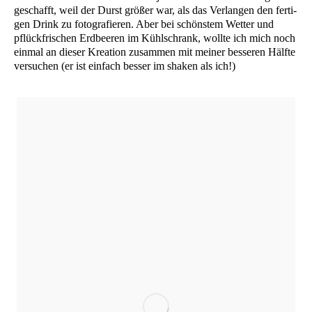
geschafft, weil der Durst grö­ßer war, als das Ver­lan­gen den fer­ti­
gen Drink zu foto­gra­fie­ren. Aber bei schöns­tem Wet­ter und
pflück­fri­schen Erd­bee­ren im Kühl­schrank, woll­te ich mich noch
ein­mal an die­ser Krea­ti­on zusam­men mit mei­ner bes­se­ren Hälf­te
ver­su­chen (er ist ein­fach bes­ser im shaken als ich!)