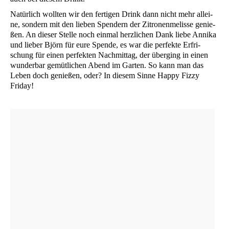
Natür­lich woll­ten wir den fer­ti­gen Drink dann nicht mehr allei­
ne, son­dern mit den lie­ben Spen­dern der Zitro­nen­me­lis­se genie­
ßen. An die­ser Stel­le noch ein­mal herz­li­chen Dank lie­be Anni­ka
und lie­ber Björn für eure Spen­de, es war die per­fek­te Erfri­
schung für einen per­fek­ten Nach­mit­tag, der über­ging in einen
wun­der­bar gemüt­li­chen Abend im Gar­ten. So kann man das
Leben doch genie­ßen, oder? In die­sem Sin­ne Hap­py Fiz­zy
Friday!