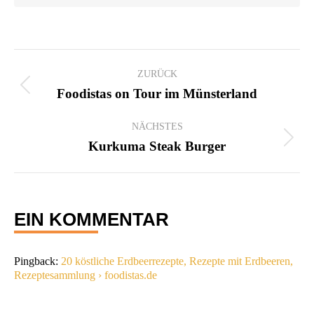
KOMMENTARNAVIGATION
ZURÜCK
Vorheriger
Foodistas on Tour im Münsterland
Beitrag:
NÄCHSTES
Nächster
Kurkuma Steak Burger
Beitrag:
EIN KOMMENTAR
Pingback:
20 köstliche Erdbeerrezepte, Rezepte mit Erdbeeren,
Rezeptesammlung › foodistas.de