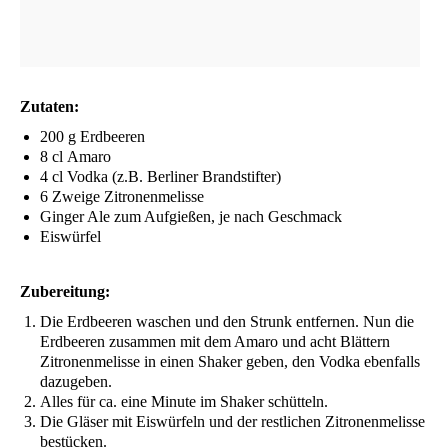
Zuta­ten:
200 g Erdbeeren
8 cl Amaro
4 cl Vod­ka (z.B. Ber­li­ner Brandstifter)
6 Zwei­ge Zitronenmelisse
Gin­ger Ale zum Auf­gie­ßen, je nach Geschmack
Eis­wür­fel
Zube­rei­tung:
Die Erd­bee­ren waschen und den Strunk ent­fer­nen. Nun die
Erd­bee­ren zusam­men mit dem Ama­ro und acht Blät­tern
Zitro­nen­me­lis­se in einen Shaker geben, den Vod­ka eben­falls
dazugeben.
Alles für ca. eine Minu­te im Shaker schütteln.
Die Glä­ser mit Eis­wür­feln und der rest­li­chen Zitro­nen­me­lis­se
bestücken.