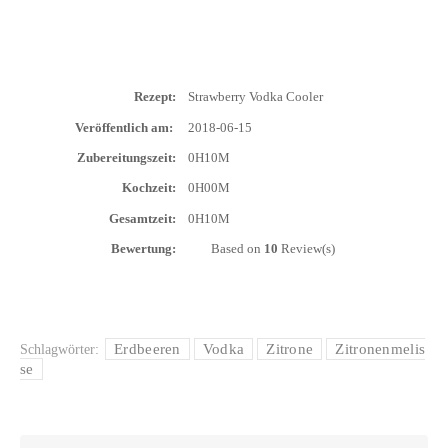
Rezept:
Straw­ber­ry Vod­ka Cooler
Ver­öf­fent­lich am:
2018-06-15
Zube­rei­tungs­zeit:
0H10M
Koch­zeit:
0H00M
Gesamt­zeit:
0H10M
Bewer­tung:
Based on
10
Review(s)
Erdbeeren
Vodka
Zitrone
Zitronenmelis
Schlagwörter:
se