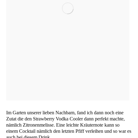
Im Gar­ten unse­rer lie­ben Nach­barn, fand ich dann noch eine
Zutat die den Straw­ber­ry Vod­ka Coo­ler dann per­fekt mach­te,
näm­lich Zitro­nen­me­lis­se. Eine leich­te Kräu­ter­no­te kann so
einem Cock­tail näm­lich den letz­ten Pfiff ver­lei­hen und so war es
auch bei die­sem Drink.