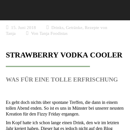
,
,
15. Juni 2018
Drinks
Getränke
Rezepte von
Tanja
Von
Tanja Foodistas
STRAWBERRY VODKA COOLER
WAS FÜR EINE TOLLE ERFRISCHUNG
Es geht doch nichts über spon­ta­ne Tref­fen, die dann in einem
tol­len Abend enden. So ist es uns in Müns­ter bei unse­rer neus­ten
Krea­ti­on für den Fiz­zy Fri­day ergangen.
Im Kopf hat­te ich schon lan­ge einen Drink, den wir im letz­ten
Jahr kre­iert haben. Die­ser hat es jedoch nicht auf den Blog