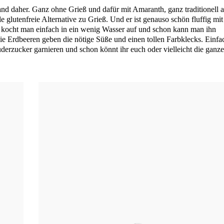
d daher. Ganz ohne Grieß und dafür mit Ama­ranth, ganz tra­di­tio­nell 
le glu­ten­freie Alter­na­ti­ve zu Grieß. Und er ist genau­so schön fluf­fig mit
 kocht man ein­fach in ein wenig Was­ser auf und schon kann man ihn
Die Erd­bee­ren geben die nöti­ge Süße und einen tol­len Farb­klecks. Ein­fa
er­zu­cker gar­nie­ren und schon könnt ihr euch oder viel­leicht die gan­ze