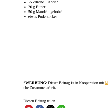
1
⁄
Zitro­ne + Abrieb
2
20 g Butter
50 g Man­deln gehobelt
etwas Puder­zu­cker
*
WERBUNG
: Die­ser Bei­trag ist in Koope­ra­ti­on mit
M
che Zusammenarbeit.
Die­sen Bei­trag teilen