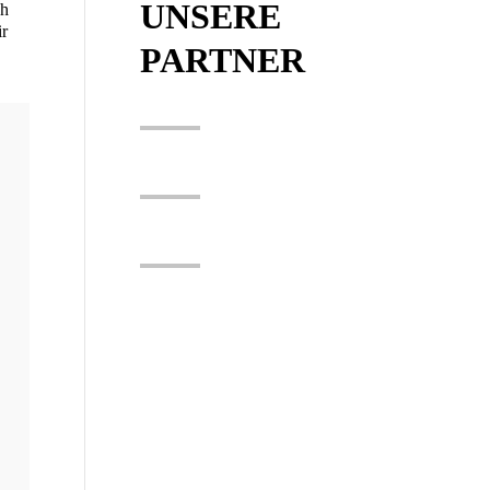
UNSERE
ch
ir
PARTNER