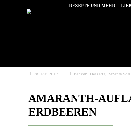
REZEPTE UND MEHR
LIE
,
,
28. Mai 2017
Backen
Desserts
Rezepte von
AMARANTH-AUFLA
ERDBEEREN