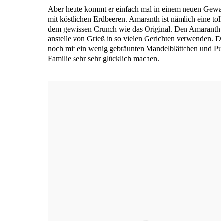
Aber heu­te kommt er ein­fach mal in einem neu­en Gewan
mit köst­li­chen Erd­bee­ren. Ama­ranth ist näm­lich eine tol­
dem gewis­sen Crunch wie das Ori­gi­nal. Den Ama­ranth
anstel­le von Grieß in so vie­len Gerich­ten ver­wen­den. 
noch mit ein wenig gebräun­ten Man­del­blätt­chen und Pud
Fami­lie sehr sehr glück­lich machen.