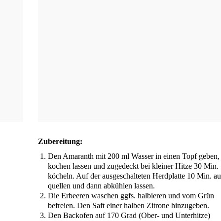
Zube­rei­tung:
Den Ama­ranth mit 200 ml Was­ser in einen Topf geben, 
ko­chen las­sen und zuge­deckt bei klei­ner Hit­ze 30 Min.
köcheln. Auf der aus­ge­schal­te­ten Herd­plat­te 10 Min. au
quel­len und dann abküh­len lassen.
Die Erbee­ren waschen ggfs. hal­bie­ren und vom Grün
befrei­en. Den Saft einer hal­ben Zitro­ne hinzugeben.
Den Back­ofen auf 170 Grad (Ober- und Unter­hit­ze)