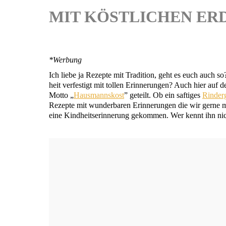
MIT KÖSTLICHEN E
*Wer­bung
Ich lie­be ja Rezep­te mit Tra­di­ti­on, geht es euch auch s
heit ver­fes­tigt mit tol­len Erin­ne­run­gen? Auch hier
Mot­to „
Haus­manns­kost
” geteilt. Ob ein saf­ti­ges
Rin­der­
Rezep­te mit wun­der­ba­ren Erin­ne­run­gen die wir ger­ne
eine Kind­heits­er­in­ne­rung gekom­men. Wer kennt ihn ni