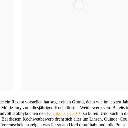
i­de ein Rezept vor­stel­len hat sogar einen Grund, denn wie im letz­ten Ja
 Müh­le Jury zum dies­jäh­ri­gen Koch­künst­ler Wett­be­werb sein. Bereits 
and­voll Hob­by­kö­chen den
Koch­küns­telr 2016
zu küren. Und auch in di
. Bei die­sem Koch­wett­be­werb dreht sich alles um Lin­sen, Qui­noa, Cou
 Vor­ent­schei­den zei­gen was ihr so am Herd drauf habt und tol­le Prei­se