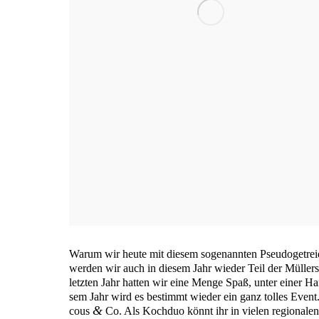
War­um wir heu­te mit die­sem soge­nann­ten Pseu­do­ge­tre
wer­den wir auch in die­sem Jahr wie­der Teil der Mül­lers
letz­ten Jahr hat­ten wir eine Men­ge Spaß, unter einer H
sem Jahr wird es bestimmt wie­der ein ganz tol­les Event
&
cous
Co. Als Koch­duo könnt ihr in vie­len regio­na­len