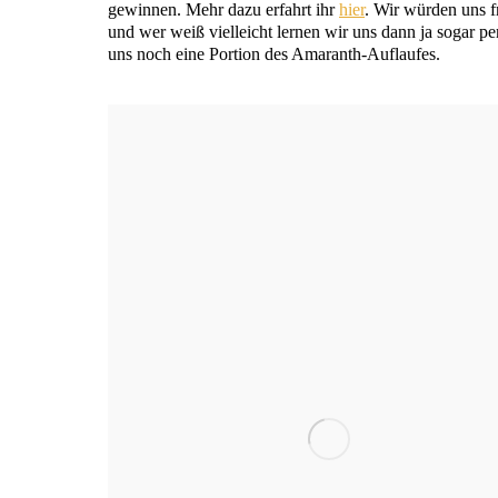
gewin­nen. Mehr dazu erfahrt ihr
hier
. Wir wür­den uns f
und wer weiß viel­leicht ler­nen wir uns dann ja sogar per
uns noch eine Por­ti­on des Amaranth-Auflaufes.