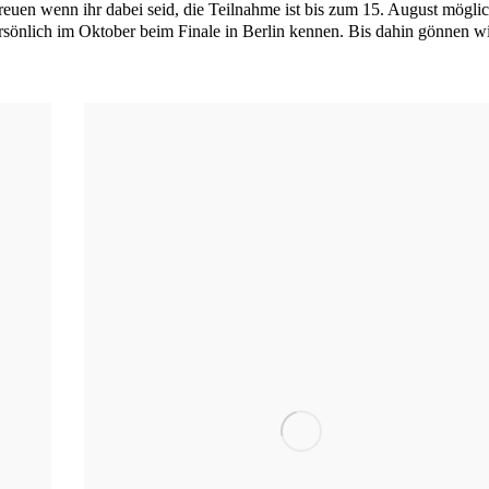
reu­en wenn ihr dabei seid, die Teil­nah­me ist bis zum 15. August mög­li
­sön­lich im Okto­ber beim Fina­le in Ber­lin ken­nen. Bis dahin gön­nen w