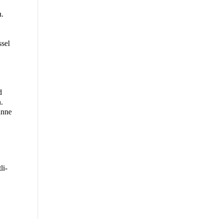
n.
­sel
d
.
an­ne
li­