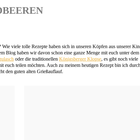
RDBEEREN
o? Wie vie­le tol­le Rezep­te haben sich in unse­ren Köp­fen aus unse­rer Ki
 auf dem Blog haben wir davon schon eine gan­ze Men­ge mit euch unter dem
gu­lasch
oder die tra­di­tio­nel­len
Königs­ber­ger Klop­se
, es gibt noch vie­le
 mit euch tei­len möch­ten. Auch zu mei­nem heu­ti­gen Rezept bin ich durc
cht den guten alten Grießauflauf.