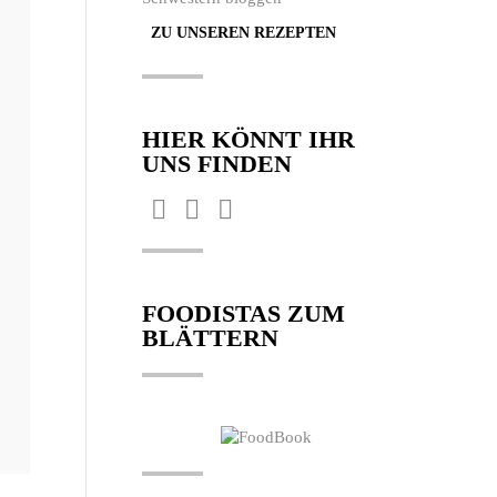
ZU UNSEREN REZEPTEN
HIER KÖNNT IHR
UNS FINDEN
Finden Sie uns auf:
Facebook
Pinterest
Instagram
page
page
page
opens
opens
opens
FOODISTAS ZUM
in
in
in
BLÄTTERN
new
new
new
window
window
window