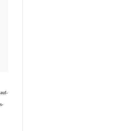
auf­
s­