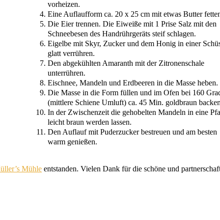
vorheizen.
Eine Auf­lauf­form ca. 20 x 25 cm mit etwas But­ter fette
Die Eier tren­nen. Die Eiwei­ße mit 1 Pri­se Salz mit den
Schnee­be­sen des Hand­rühr­ge­räts steif schlagen.
Eigel­be mit Skyr, Zucker und dem Honig in einer Schüs
glatt verrühren.
Den abge­kühl­ten Ama­ranth mit der Zitro­nen­scha­le
unterrühren.
Eischnee, Man­deln und Erd­bee­ren in die Mas­se heben.
Die Mas­se in die Form fül­len und im Ofen bei 160 Gra
(mitt­le­re Schie­ne Umluft) ca. 45 Min. gold­braun backen
In der Zwi­schen­zeit die geho­bel­ten Man­deln in eine Pf
leicht braun wer­den lassen.
Den Auf­lauf mit Puder­zu­cker bestreu­en und am bes­ten
warm genießen.
üller’s Müh­le
ent­stan­den. Vie­len Dank für die schö­ne und part­ner­schaft­