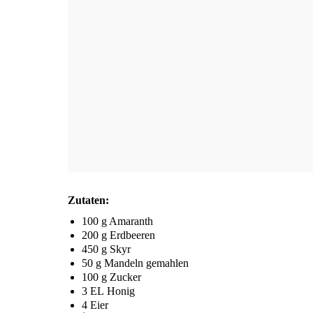
Zuta­ten:
100 g Amaranth
200 g Erdbeeren
450 g Skyr
50 g Man­deln gemahlen
100 g Zucker
3
EL
Honig
4 Eier