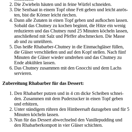
Die Zwie­beln häu­ten und in fei­ne Wür­fel schneiden.
Die Senf­saat in einem Topf ohne Fett geben und leicht anrös­
ten, bist die Kör­ner leicht riechen.
Dann alle Zuta­ten in einen Topf geben und auf­ko­chen las­sen.
Sobald das Chut­ney zu kochen beginnt, die Hit­ze ein wenig
redu­zie­ren und das Chut­ney rund 25 Minu­ten köcheln las­sen,
anschlie­ßend mit Salz und Pfef­fer abschme­cken. Die Mas­se
ab und zu umrühren.
Das hei­ße Rha­bar­ber-Chut­ney in die Ein­mach­glä­ser fül­len,
die Glä­ser ver­schlie­ßen und auf den Kopf stel­len. Nach fünf
Minu­ten die Glä­ser wie­der umdre­hen und das Chut­ney zu
Ende abküh­len lassen.
Das Chut­ney zusam­men mit den Gnoc­chi und dem Lachs
servieren.
Zube­rei­tung Rha­bar­ber für das Dessert:
Den Rha­bar­ber put­zen und in 4 cm dicke Schei­ben schnei­
den. Zusam­men mit dem Puder­zu­cker in einen Topf geben
und erhitzen,
Unter stän­di­gem rüh­ren den Him­beer­saft dazu­ge­ben und für 5
Minu­ten köcheln lassen.
Nun für das Des­sert abwech­selnd den Vanil­le­pud­ding und
den Rha­bar­ber­kom­pott in vier Glä­ser schichten.