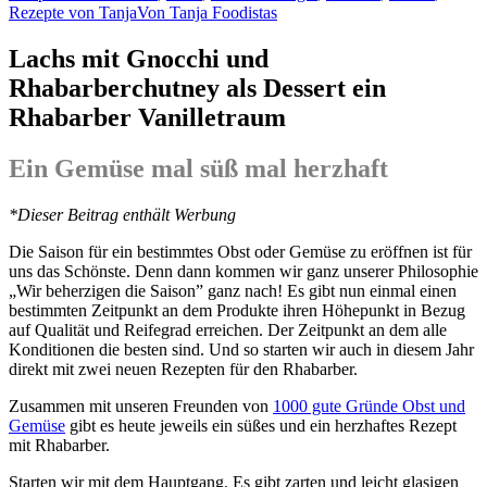
Rezepte von Tanja
Von
Tanja Foodistas
Lachs mit Gnocchi und
Rhabarberchutney als Dessert ein
Rhabarber Vanilletraum
Ein Gemüse mal süß mal herzhaft
*Die­ser Bei­trag ent­hält Werbung
Die Sai­son für ein bestimm­tes Obst oder Gemü­se zu eröff­nen ist für
uns das Schöns­te. Denn dann kom­men wir ganz unse­rer Phi­lo­so­phie
„Wir beher­zi­gen die Sai­son” ganz nach! Es gibt nun ein­mal einen
bestimm­ten Zeit­punkt an dem Pro­duk­te ihren Höhe­punkt in Bezug
auf Qua­li­tät und Rei­fe­grad errei­chen. Der Zeit­punkt an dem alle
Kon­di­tio­nen die bes­ten sind. Und so star­ten wir auch in die­sem Jahr
direkt mit zwei neu­en Rezep­ten für den Rhabarber.
Zusam­men mit unse­ren Freun­den von
1000 gute Grün­de Obst und
Gemü­se
gibt es heu­te jeweils ein süßes und ein herz­haf­tes Rezept
mit Rhabarber.
Star­ten wir mit dem Haupt­gang. Es gibt zar­ten und leicht gla­si­gen