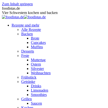
Zum Inhalt springen
foodistas.de
Vier Schwestern kochen und backen
Rezepte und mehr
Alle Rezepte
Backen
Brote
Cupcakes
Muffins
Desserts
Feste
Muttertag
Ostern
Silvester
Weihnachten
Frühstück
Getränke
Drinks
Limonaden
Smoothies
Grillen
Saucen
Kochen