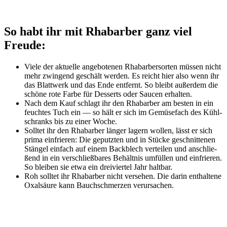
So habt ihr mit Rhabarber ganz viel
Freude:
Vie­le der aktu­el­le ange­bo­te­nen Rha­bar­ber­sor­ten müs­sen nicht
mehr zwin­gend geschält wer­den. Es reicht hier also wenn ihr
das Blatt­werk und das Ende ent­fernt. So bleibt außer­dem die
schö­ne rote Far­be für Des­serts oder Sau­cen erhalten.
Nach dem Kauf schlagt ihr den Rha­bar­ber am bes­ten in ein
feuch­tes Tuch ein — so hält er sich im Gemü­se­fach des Kühl­
schranks bis zu einer Woche.
Soll­tet ihr den Rha­bar­ber län­ger lagern wol­len, lässt er sich
pri­ma ein­frie­ren: Die geputz­ten und in Stü­cke geschnit­te­nen
Stän­gel ein­fach auf einem Back­blech ver­tei­len und anschlie­
ßend in ein ver­schließ­ba­res Behält­nis umfül­len und ein­frie­ren.
So blei­ben sie etwa ein drei­vier­tel Jahr haltbar.
Roh soll­tet ihr Rha­bar­ber nicht ver­se­hen. Die dar­in ent­hal­te­ne
Oxal­säu­re kann Bauch­schmer­zen verursachen.