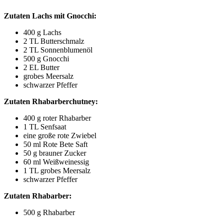
Zuta­ten Lachs mit Gnocchi:
400 g Lachs
2
TL
Butterschmalz
2
TL
Sonnenblumenöl
500 g Gnocchi
2
EL
Butter
gro­bes Meersalz
schwar­zer Pfeffer
Zuta­ten Rhabarberchutney:
400 g roter Rhabarber
1
TL
Senfsaat
eine gro­ße rote Zwiebel
50 ml Rote Bete Saft
50 g brau­ner Zucker
60 ml Weißweinessig
1
TL
gro­bes Meersalz
schwar­zer Pfeffer
Zuta­ten Rhabarber:
500 g Rhabarber