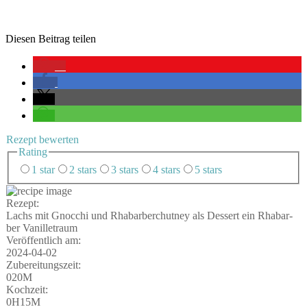
Die­sen Bei­trag teilen
1
Rezept bewer­ten
Rating
1 star
2 stars
3 stars
4 stars
5 stars
Rezept:
Lachs mit Gnoc­chi und Rha­bar­berch­ut­ney als Des­sert ein Rha­bar­
ber Vanilletraum
Ver­öf­fent­lich am:
2024-04-02
Zube­rei­tungs­zeit:
020M
Koch­zeit:
0H15M