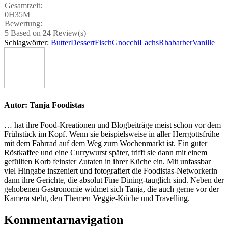
Gesamt­zeit:
0H35M
Bewer­tung:
5
Based on
24
Review(s)
Schlagwörter:
Butter
Dessert
Fisch
Gnocchi
Lachs
Rhabarber
Vanille
Autor:
Tanja Foodistas
… hat ihre Food-Kreationen und Blogbeiträge meist schon vor dem
Frühstück im Kopf. Wenn sie beispielsweise in aller Herrgottsfrühe
mit dem Fahrrad auf dem Weg zum Wochenmarkt ist. Ein guter
Röstkaffee und eine Currywurst später, trifft sie dann mit einem
gefüllten Korb feinster Zutaten in ihrer Küche ein. Mit unfassbar
viel Hingabe inszeniert und fotografiert die Foodistas-Networkerin
dann ihre Gerichte, die absolut Fine Dining-tauglich sind. Neben der
gehobenen Gastronomie widmet sich Tanja, die auch gerne vor der
Kamera steht, den Themen Veggie-Küche und Travelling.
Kommentarnavigation