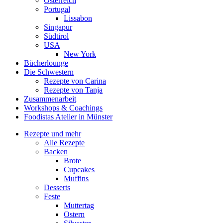
Österreich
Portugal
Lissabon
Singapur
Südtirol
USA
New York
Bücherlounge
Die Schwestern
Rezepte von Carina
Rezepte von Tanja
Zusammenarbeit
Workshops
&
Coachings
Foodistas Atelier in Münster
Rezepte und mehr
Alle Rezepte
Backen
Brote
Cupcakes
Muffins
Desserts
Feste
Muttertag
Ostern