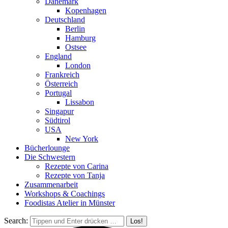
Dänemark
Kopenhagen
Deutschland
Berlin
Hamburg
Ostsee
England
London
Frankreich
Österreich
Portugal
Lissabon
Singapur
Südtirol
USA
New York
Bücherlounge
Die Schwestern
Rezepte von Carina
Rezepte von Tanja
Zusammenarbeit
Workshops
&
Coachings
Foodistas Atelier in Münster
Search: