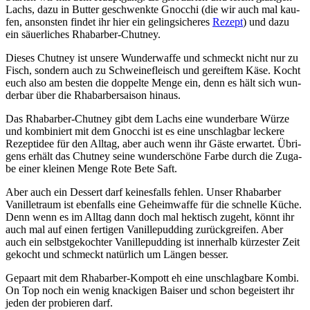
Lachs, dazu in But­ter geschwenk­te Gnoc­chi (die wir auch mal kau­
fen, ansons­ten fin­det ihr hier ein geling­si­che­res
Rezept
) und dazu
ein säu­er­li­ches Rhabarber-Chutney.
Die­ses Chut­ney ist unse­re Wun­der­waf­fe und schmeckt nicht nur zu
Fisch, son­dern auch zu Schwei­ne­fleisch und gereif­tem Käse. Kocht
euch also am bes­ten die dop­pel­te Men­ge ein, denn es hält sich wun­
der­bar über die Rha­bar­ber­sai­son hinaus.
Das Rha­bar­ber-Chut­ney gibt dem Lachs eine wun­der­ba­re Wür­ze
und kom­bi­niert mit dem Gnoc­chi ist es eine unschlag­bar lecke­re
Rezept­idee für den All­tag, aber auch wenn ihr Gäs­te erwar­tet. Übri­
gens erhält das Chut­ney sei­ne wun­der­schö­ne Far­be durch die Zuga­
be einer klei­nen Men­ge Rote Bete Saft.
Aber auch ein Des­sert darf kei­nes­falls feh­len. Unser Rha­bar­ber
Vanil­let­raum ist eben­falls eine Geheim­waf­fe für die schnel­le Küche.
Denn wenn es im All­tag dann doch mal hek­tisch zugeht, könnt ihr
auch mal auf einen fer­ti­gen Vanil­le­pud­ding zurück­grei­fen. Aber
auch ein selbst­ge­koch­ter Vanil­le­pud­ding ist inner­halb kür­zes­ter Zeit
gekocht und schmeckt natür­lich um Län­gen besser.
Gepaart mit dem Rha­bar­ber-Kom­pott eh eine unschlag­ba­re Kom­bi.
On Top noch ein wenig kna­cki­gen Bai­ser und schon begeis­tert ihr
jeden der pro­bie­ren darf.