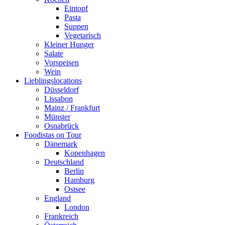
Eintopf
Pasta
Suppen
Vegetarisch
Kleiner Hunger
Salate
Vorspeisen
Wein
Lieblingslocations
Düsseldorf
Lissabon
Mainz / Frankfurt
Münster
Osnabrück
Foodistas on Tour
Dänemark
Kopenhagen
Deutschland
Berlin
Hamburg
Ostsee
England
London
Frankreich