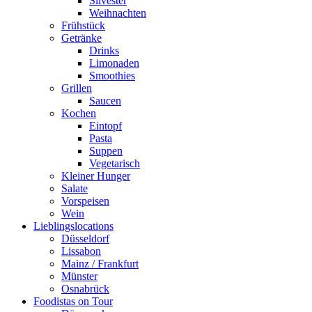
Silvester
Weihnachten
Frühstück
Getränke
Drinks
Limonaden
Smoothies
Grillen
Saucen
Kochen
Eintopf
Pasta
Suppen
Vegetarisch
Kleiner Hunger
Salate
Vorspeisen
Wein
Lieblingslocations
Düsseldorf
Lissabon
Mainz / Frankfurt
Münster
Osnabrück
Foodistas on Tour