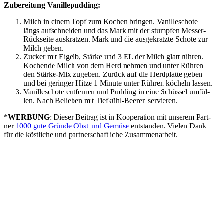
Zube­rei­tung Vanillepudding:
Milch in einem Topf zum Kochen brin­gen. Vanil­le­scho­te
längs auf­schnei­den und das Mark mit der stump­fen Mes­ser-
Rück­sei­te aus­krat­zen. Mark und die aus­ge­kratz­te Scho­te zur
Milch geben.
Zucker mit Eigelb, Stär­ke und 3
EL
der Milch glatt rüh­ren.
Kochen­de Milch von dem Herd neh­men und unter Rüh­ren
den Stär­ke-Mix zuge­ben. Zurück auf die Herd­plat­te geben
und bei gerin­ger Hit­ze 1 Minu­te unter Rüh­ren köcheln lassen.
Vanil­le­scho­te ent­fer­nen und Pud­ding in eine Schüs­sel umfül­
len. Nach Belie­ben mit Tief­kühl-Bee­ren servieren.
*
WERBUNG
: Die­ser Bei­trag ist in Koope­ra­ti­on mit unse­rem Part­
ner
1000 gute Grün­de Obst und Gemü­se
ent­stan­den. Vie­len Dank
für die köst­li­che und part­ner­schaft­li­che Zusammenarbeit.