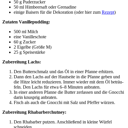
50 g Puderzucker
50 ml Him­beer­saft oder Grenadine
eini­ge Bai­sers für die Deko­ra­ti­on (oder hier zum
Rezept
)
Zuta­ten Vanillepudding:
500
ml
Milch
eine Vanil­le­scho­te
60
g
Zucker
2
Eigel­be
(Grö­ße M)
25
g
Spei­se­stär­ke
Zube­rei­tung Lachs:
Den But­ter­schmalz und das Öl in einer Pfan­ne erhitzen.
Dann den Lachs auf der Haut­sei­te in die Pfan­ne geben und
die Hit­ze leicht redu­zie­ren. Immer wie­der mit dem Öl beträu­
feln. Den Lachs für etwa 6–8 Minu­ten anbraten.
In einer ande­ren Pfan­ne die But­ter zer­las­sen und die Gnoc­chi
dar­in knusp­rig anbraten.
Fisch als auch die Gnoc­chi mit Salz und Pfef­fer würzen.
Zube­rei­tung Rhabarberchutney:
Den Rha­bar­ber put­zen. Anschlie­ßend in klei­ne Wür­fel
schneiden.