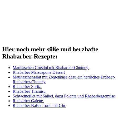
Hier noch mehr süße und herzhafte
Rhabarber-Rezepte:
Maul­ta­schen Crosti­ni mit Rhabarber-Chutney
Rha­bar­ber Mar­s­ca­po­ne Dessert
Maul­ta­schen­sa­lat mit Zie­gen­kä­se dazu ein herr­li­ches Erdbeer-
Rhabarber-Chutney
Rha­bar­ber Spritz
Rha­bar­ber Tiramisu
Schwei­ne­fi­let mit Sal­bei, dazu Polen­ta und Rhabarbergemüse
Rha­bar­ber Galette
Rha­bar­ber Bai­ser Tor­te mit Gin