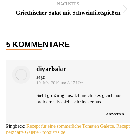
NÄCHSTES
Nächster
Griechischer Salat mit Schweinfiletspießen
Beitrag:
5 KOMMENTARE
diyarbakır
sagt:
19. Mai 2019 um 8:17 Uhr
Sieht groß­ar­tig aus. Ich möch­te es gleich aus­
pro­bie­ren. Es sieht sehr lecker aus.
Antworten
Pingback:
Rezept für eine sommerliche Tomaten Galette, Rezept
herzhafte Galette › foodistas.de