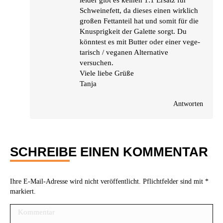
lei­der gibt es kei­nen 1:1 Ersatz für
Schwei­ne­fett, da die­ses einen wirk­lich
gro­ßen Fett­an­teil hat und somit für die
Knusp­rig­keit der Galet­te sorgt. Du
könn­test es mit But­ter oder einer vege­
ta­risch / vega­nen Alter­na­ti­ve
versuchen.
Vie­le lie­be Grüße
Tanja
Antworten
SCHREIBE EINEN KOMMENTAR
Ihre E-Mail-Adresse wird nicht veröffentlicht. Pflichtfelder sind mit
*
markiert.
Kommentar