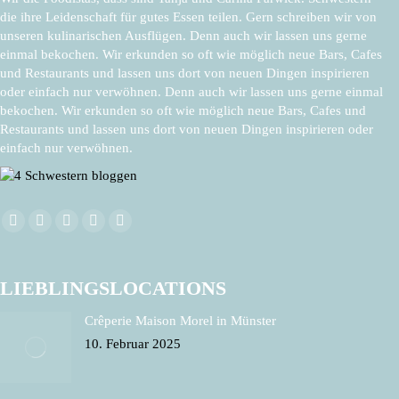
die ihre Leidenschaft für gutes Essen teilen. Gern schreiben wir von
unseren kulinarischen Ausflügen. Denn auch wir lassen uns gerne
einmal bekochen. Wir erkunden so oft wie möglich neue Bars, Cafes
und Restaurants und lassen uns dort von neuen Dingen inspirieren
oder einfach nur verwöhnen. Denn auch wir lassen uns gerne einmal
bekochen. Wir erkunden so oft wie möglich neue Bars, Cafes und
Restaurants und lassen uns dort von neuen Dingen inspirieren oder
einfach nur verwöhnen.
Finden Sie uns auf:
Facebook
X
Pinterest
Instagram
E-
page
page
page
page
Mail
opens
opens
opens
opens
page
LIEBLINGSLOCATIONS
in
in
in
in
opens
Crêperie Maison Morel in Münster
new
new
new
new
in
10. Februar 2025
window
window
window
window
new
window