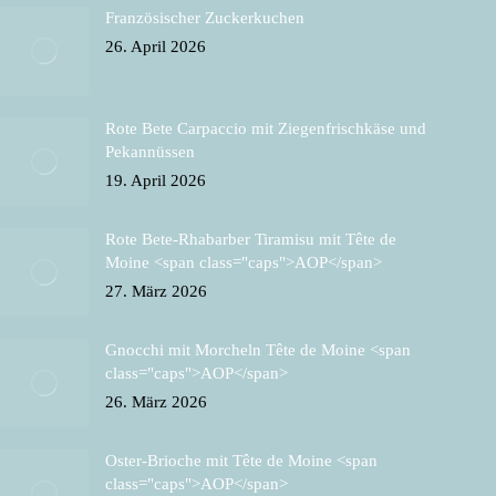
Französischer Zuckerkuchen
26. April 2026
Rote Bete Carpaccio mit Ziegenfrischkäse und
Pekannüssen
19. April 2026
Rote Bete-Rhabarber Tiramisu mit Tête de
Moine <span class="caps">AOP</span>
27. März 2026
Gnocchi mit Morcheln Tête de Moine <span
class="caps">AOP</span>
26. März 2026
Oster-Brioche mit Tête de Moine <span
class="caps">AOP</span>