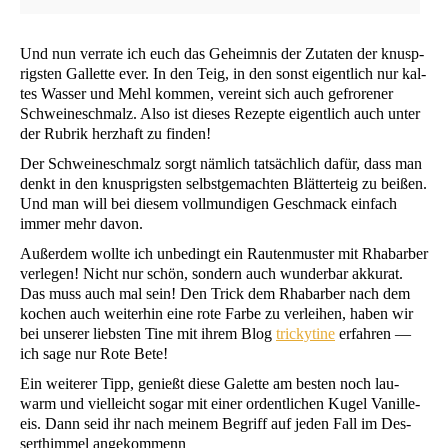
Und nun ver­ra­te ich euch das Geheim­nis der Zuta­ten der knusp­
rigs­ten Gal­let­te ever. In den Teig, in den sonst eigent­lich nur kal­
tes Was­ser und Mehl kom­men, ver­eint sich auch gefro­re­ner
Schwei­ne­schmalz. Also ist die­ses Rezep­te eigent­lich auch unter
der Rubrik herz­haft zu finden!
Der Schwei­ne­schmalz sorgt näm­lich tat­säch­lich dafür, dass man
denkt in den knusp­rigs­ten selbst­ge­mach­ten Blät­ter­teig zu bei­ßen.
Und man will bei die­sem voll­mun­di­gen Geschmack ein­fach
immer mehr davon.
Außer­dem woll­te ich unbe­dingt ein Rau­ten­mus­ter mit Rha­bar­ber
ver­le­gen! Nicht nur schön, son­dern auch wun­der­bar akku­rat.
Das muss auch mal sein! Den Trick dem Rha­bar­ber nach dem
kochen auch wei­ter­hin eine rote Far­be zu ver­lei­hen, haben wir
bei unse­rer liebs­ten Tine mit ihrem Blog
tri­cky­ti­ne
erfah­ren —
ich sage nur Rote Bete!
Ein wei­te­rer Tipp, genießt die­se Galet­te am bes­ten noch lau­
warm und viel­leicht sogar mit einer ordent­li­chen Kugel Vanil­le­
eis. Dann seid ihr nach mei­nem Begriff auf jeden Fall im Des­
sert­him­mel angekommenn