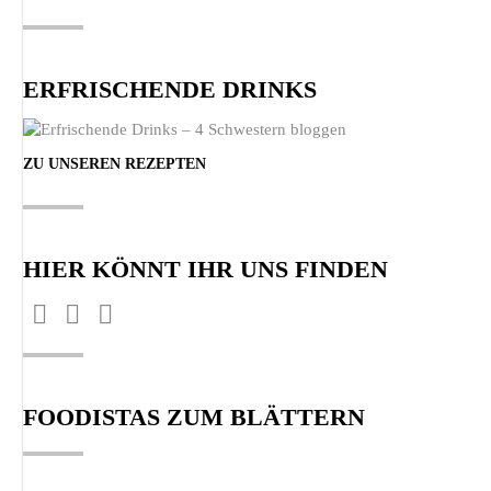
ERFRISCHENDE DRINKS
ZU UNSEREN REZEPTEN
HIER KÖNNT IHR UNS FINDEN
Finden Sie uns auf:
Facebook
Pinterest
Instagram
page
page
page
opens
opens
opens
FOODISTAS ZUM BLÄTTERN
in
in
in
new
new
new
window
window
window