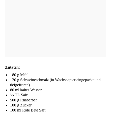
Zuta­ten:
180 g Mehl
120 g Schwei­ne­schmalz (in Wachs­pa­pier ein­ge­packt und
tiefgefroren)
80 ml kal­tes Wasser
1
⁄
TL
Salz
2
500 g Rhabarber
100 g Zucker
100 ml Rote Bete Saft