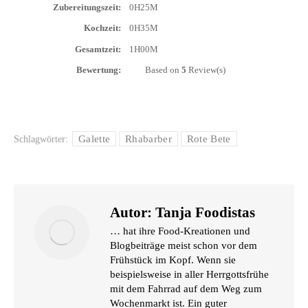
Zube­rei­tungs­zeit:
0H25M
Koch­zeit:
0H35M
Gesamt­zeit:
1H00M
Bewer­tung:
Based on
5
Review(s)
Galette
Rhabarber
Rote Bete
Schlagwörter:
Autor:
Tanja Foodistas
… hat ihre Food-Kreationen und
Blogbeiträge meist schon vor dem
Frühstück im Kopf. Wenn sie
beispielsweise in aller Herrgottsfrühe
mit dem Fahrrad auf dem Weg zum
Wochenmarkt ist. Ein guter