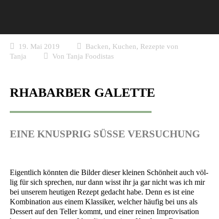
,
,
19. Mai 2019
Backen
Kuchen
Rezepte von
Tanja
Von
Tanja Foodistas
RHABARBER GALETTE
EINE KNUSPRIG SÜSSE VERSUCHUNG
Eigent­lich könn­ten die Bil­der die­ser klei­nen Schön­heit auch völ­
lig für sich spre­chen, nur dann wisst ihr ja gar nicht was ich mir
bei unse­rem heu­ti­gen Rezept gedacht habe. Denn es ist eine
Kom­bi­na­ti­on aus einem Klas­si­ker, wel­cher häu­fig bei uns als
Des­sert auf den Tel­ler kommt, und einer rei­nen Impro­vi­sa­ti­on