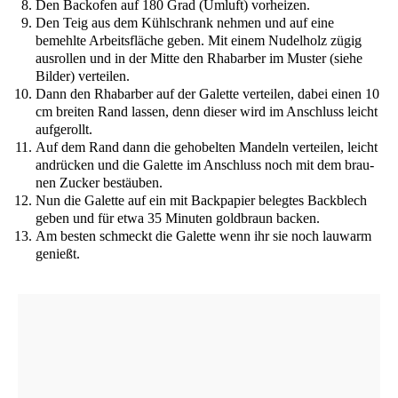
Den Back­ofen auf 180 Grad (Umluft) vorheizen.
Den Teig aus dem Kühl­schrank neh­men und auf eine
bemehl­te Arbeits­flä­che geben. Mit einem Nudel­holz zügig
aus­rol­len und in der Mit­te den Rha­bar­ber im Mus­ter (sie­he
Bil­der) verteilen.
Dann den Rha­bar­ber auf der Galet­te ver­tei­len, dabei einen 10
cm brei­ten Rand las­sen, denn die­ser wird im Anschluss leicht
aufgerollt.
Auf dem Rand dann die geho­bel­ten Man­deln ver­tei­len, leicht
andrü­cken und die Galet­te im Anschluss noch mit dem brau­
nen Zucker bestäuben.
Nun die Galet­te auf ein mit Back­pa­pier beleg­tes Back­blech
geben und für etwa 35 Minu­ten gold­braun backen.
Am bes­ten schmeckt die Galet­te wenn ihr sie noch lau­warm
genießt.