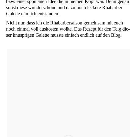
bzw. einer spon­ta­nen Idee die in mei­nen Kopf war. Denn genau
so ist die­se wun­der­schö­ne und dazu noch lecke­re Rha­bar­ber
Galet­te näm­lich entstanden.
Nicht nur, dass ich die Rha­bar­ber­sai­son gemein­sam mit euch
noch ein­mal voll aus­kos­ten woll­te. Das Rezept für den Teig die­
ser knusp­ri­gen Galet­te muss­te ein­fach end­lich auf den Blog.