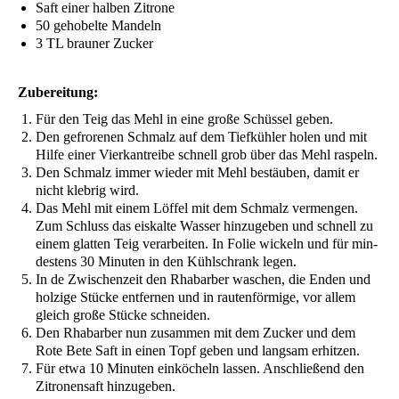
Saft einer hal­ben Zitrone
50 geho­bel­te Mandeln
3
TL
brau­ner Zucker
Zube­rei­tung:
Für den Teig das Mehl in eine gro­ße Schüs­sel geben.
Den gefro­re­nen Schmalz auf dem Tief­küh­ler holen und mit
Hil­fe einer Vier­kan­trei­be schnell grob über das Mehl raspeln.
Den Schmalz immer wie­der mit Mehl bestäu­ben, damit er
nicht kleb­rig wird.
Das Mehl mit einem Löf­fel mit dem Schmalz ver­men­gen.
Zum Schluss das eis­kal­te Was­ser hin­zu­ge­ben und schnell zu
einem glat­ten Teig ver­ar­bei­ten. In Folie wickeln und für min­
des­tens 30 Minu­ten in den Kühl­schrank legen.
In de Zwi­schen­zeit den Rha­bar­ber waschen, die Enden und
hol­zi­ge Stü­cke ent­fer­nen und in rau­ten­för­mi­ge, vor allem
gleich gro­ße Stü­cke schneiden.
Den Rha­bar­ber nun zusam­men mit dem Zucker und dem
Rote Bete Saft in einen Topf geben und lang­sam erhitzen.
Für etwa 10 Minu­ten ein­kö­cheln las­sen. Anschlie­ßend den
Zitro­nen­saft hinzugeben.