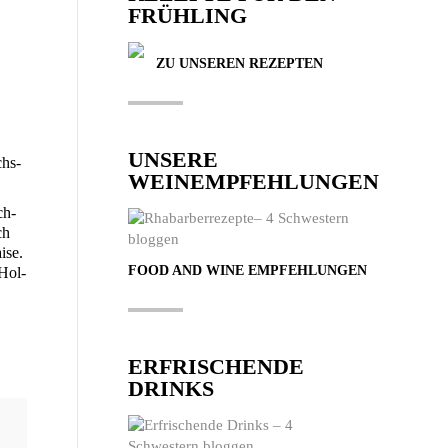
FRÜHLING
ZU UNSEREN REZEPTEN
UNSERE
chs­
WEINEMPFEHLUNGEN
ch­
ch
­se.
FOOD AND WINE EMPFEHLUNGEN
 Hol­
ERFRISCHENDE
DRINKS