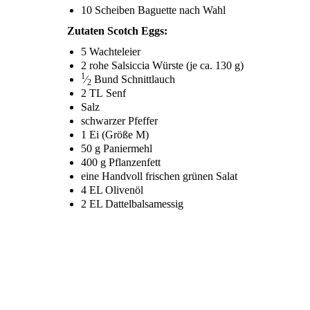
10 Schei­ben Baguette nach Wahl
Zuta­ten Scotch Eggs:
5 Wach­tel­ei­er
2
rohe Sal­sic­cia Würs­te (je ca. 130 g)
1
⁄
Bund Schnittlauch
2
2
TL
Senf
Salz
schwar­zer Pfeffer
1 Ei (Grö­ße M)
50 g Paniermehl
400 g Pflanzenfett
eine Hand­voll fri­schen grü­nen Salat
4
EL
Olivenöl
2
EL
Dattelbalsamessig