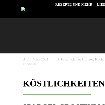
REZEPTE UND MEHR
LIE
,
,
24. März 2021
Feste
Kleiner Hunger
Koche
Foodistas
KÖSTLICHKEITEN