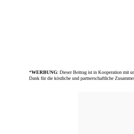
*
WERBUNG
: Die­ser Bei­trag ist in Koope­ra­ti­on mit 
Dank für die köst­li­che und part­ner­schaft­li­che Zusamme