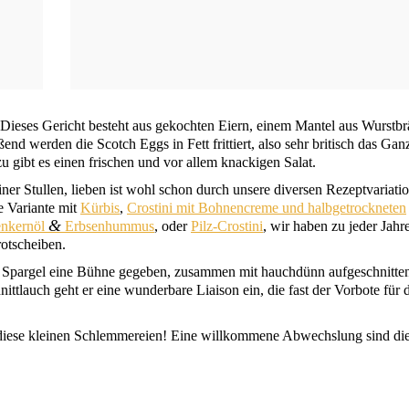
e. Die­ses Gericht besteht aus gekoch­ten Eiern, einem Man­tel aus Wurst­br
nd wer­den die Scotch Eggs in Fett frit­tiert, also sehr bri­tisch das Gan­
u gibt es einen fri­schen und vor allem kna­cki­gen Salat.
i­ner Stul­len, lie­ben ist wohl schon durch unse­re diver­sen Rezept­va­ria­ti
e Vari­an­te mit
Kür­bis
,
Crosti­ni mit Boh­nen­creme und halb­ge­trock­ne­ten
&
en­kern­öl
Erb­sen­hum­mus
, oder
Pilz-Crosti­ni
, wir haben zu jeder Jah­r
Brotscheiben.
n Spar­gel eine Büh­ne gege­ben, zusam­men mit hauch­dünn auf­ge­schnit­te
t­lauch geht er eine wun­der­ba­re Liai­son ein, die fast der Vor­bo­te für 
e­se klei­nen Schlem­me­rei­en! Eine will­kom­me­ne Abwechs­lung sind die