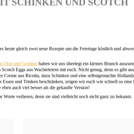
IT SCHINKEN UND SCOTCH
es heu­te gleich zwei neue Rezep­te um die Fei­er­ta­ge köst­lich und abwe
de Obst und Gemü­se
haben wir uns über­legt ein klei­nes Brunch aus­zu­ri
­nen Scotch Eggs aus Wach­tel­eiern mit euch. Nicht genug, denn es gibt au
ner Creme aus Ricot­ta, dazu Schin­ken und eine selbst­ge­mach­te Hol­lan­dai
as Essen und Trin­ken beschrän­ken, zei­gen wir euch wie schnell so eine
eben auch viel bes­ser als die gekauf­te Version!
or­te ver­lie­ren, denn sie sind viel­leicht noch nicht ganz zu bekannt.