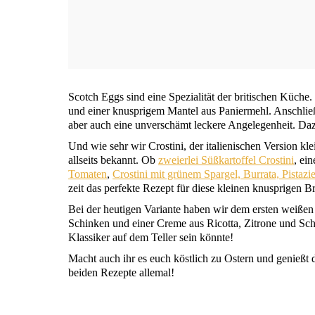
Scotch Eggs sind eine Spe­zia­li­tät der bri­ti­schen Küch
und einer knusp­ri­gem Man­tel aus Panier­mehl. Anschlie­ße
aber auch eine unver­schämt lecke­re Ange­le­gen­heit. Daz
Und wie sehr wir Crosti­ni, der ita­lie­ni­schen Ver­si­on kle
all­seits bekannt. Ob
zwei­er­lei Süß­kar­tof­fel Crosti­ni
, ein
Toma­ten
,
Crosti­ni mit grü­nem Spar­gel, Bur­ra­ta, Pis­ta­zi­
zeit das per­fek­te Rezept für die­se klei­nen knusp­ri­gen 
Bei der heu­ti­gen Vari­an­te haben wir dem ers­ten wei­ße
Schin­ken und einer Creme aus Ricot­ta, Zitro­ne und Schnit
Klas­si­ker auf dem Tel­ler sein könnte!
Macht auch ihr es euch köst­lich zu Ostern und genießt di
bei­den Rezep­te allemal!