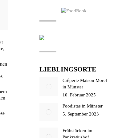
ät
ze,
o­nen
LIEBLINGSORTE
es­
Crêperie Maison Morel
in Münster
­nem
10. Februar 2025
den
Foodistas in Münster
­se
5. September 2023
Frühstücken im
Pankratiushof