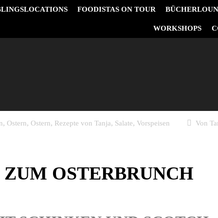
BLINGSLOCATIONS
FOODISTAS ON TOUR
BÜCHERLOU
&
WORKSHOPS
C
,
,
,
,
,
n
Ostern
Ostern
Rezepte von Tanja
Salate
Vorspeisen
Von
Ta
 ZUM OSTERBRUNCH