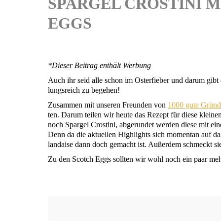
SPARGEL CROSTINI M
EGGS
*Die­ser Bei­trag ent­hält Werbung
Auch ihr seid alle schon im Oster­fie­ber und dar­um gibt 
lungs­reich zu begehen!
Zusam­men mit unse­ren Freun­den von
1000 gute Grün­
ten. Dar­um tei­len wir heu­te das Rezept für die­se klei
noch Spar­gel Crosti­ni, abge­run­det wer­den die­se mit ei
Denn da die aktu­el­len High­lights sich momen­tan auf d
lan­dai­se dann doch gemacht ist. Außer­dem schmeckt sie 
Zu den Scotch Eggs soll­ten wir wohl noch ein paar mehr W