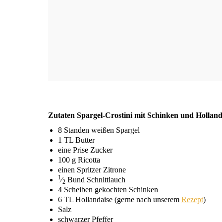
Zuta­ten Spar­gel-Crosti­ni mit Schin­ken und Hollan
8 Stan­den wei­ßen Spargel
1
TL
Butter
eine Pri­se Zucker
100 g Ricotta
einen Sprit­zer Zitrone
1
⁄
Bund Schnittlauch
2
4 Schei­ben gekoch­ten Schinken
6
TL
Hol­lan­dai­se (ger­ne nach unse­rem
Rezept
)
Salz
schwar­zer Pfeffer