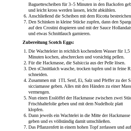
Baguette­schei­ben für 3–5 Minu­ten in den Back­ofen ge
und leicht kross wer­den las­sen, leicht abkühlen.
Anschlie­ßend die Schei­ben mit dem Ricot­ta bestreichen
Den Schin­ken in klei­ne Stü­cke zup­fen, dann den Spar­g
auf den Crosti­ni dra­pie­ren und mit der Sau­ce Hol­lan­dai­
und etwas Schnitt­lauch garnieren.
Zube­rei­tung Scotch Eggs:
Die Wach­tel­ei­er in reich­lich kochen­dem Was­ser für 1,5
Minu­ten kochen, abschre­cken und vor­sich­tig pellen.
Für die Hack­mas­se, die Sal­sic­cia aus der Pel­le lösen.
Den sChnitt­laich wasche, tro­cken tup­fen und in fei­ne R
schneiden.
Zusam­men mit
1TL
Senf, Ei, Salz und Pfef­fer zu der S
sic­cia­mas­se geben. Alles mit den Hän­den zu einer Mas­
vermengen.
Nun einen Ess­löf­fel der Hack­mas­se zwi­schen zwei Stü­
Frisch­hal­te­fo­lie geben und mit dem Nudel­holz platt
klopfen.
Dann jeweils ein Wach­tel­ei in die Mit­te der Hack­mas­se
geben und es völl­stän­dig damit umschließen.
Das Pflan­zen­fett in einem hohen Topf zer­las­sen und au