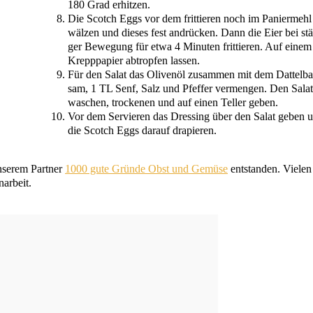
180 Grad erhitzen.
Die Scotch Eggs vor dem frit­tie­ren noch im Panier­mehl
wäl­zen und die­ses fest andrü­cken. Dann die Eier bei stä
ger Bewe­gung für etwa 4 Minu­ten frit­tie­ren. Auf einem
Krepp­pa­pier abtrop­fen lassen.
Für den Salat das Oli­ven­öl zusam­men mit dem Dat­tel­ba
sam, 1
TL
Senf, Salz und Pfef­fer ver­men­gen. Den Salat
waschen, tro­cke­nen und auf einen Tel­ler geben.
Vor dem Ser­vie­ren das Dres­sing über den Salat geben 
die Scotch Eggs dar­auf drapieren.
unse­rem Part­ner
1000 gute Grün­de Obst und Gemü­se
ent­stan­den. Vie­len
narbeit.