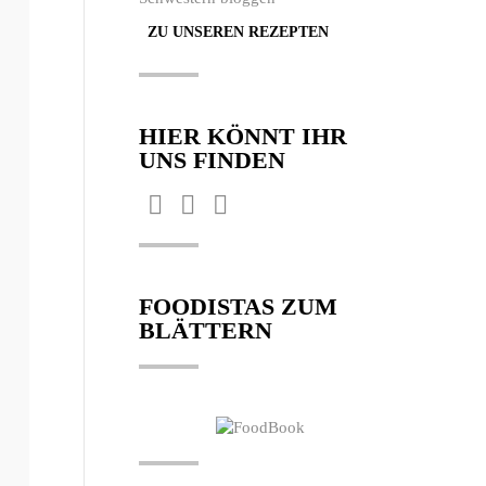
ZU UNSEREN REZEPTEN
HIER KÖNNT IHR
UNS FINDEN
Finden Sie uns auf:
Facebook
Pinterest
Instagram
page
page
page
opens
opens
opens
FOODISTAS ZUM
in
in
in
BLÄTTERN
new
new
new
window
window
window