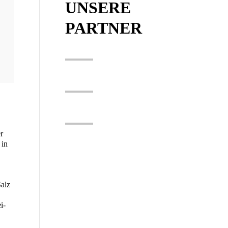
UNSERE
PARTNER
r
 in
Salz
i­