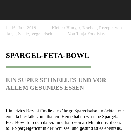
,
,
16. Juni 2019
Kleiner Hunger
Kochen
Rezepte von
,
,
Tanja
Salate
Vegetarisch
Von
Tanja Foodistas
SPARGEL-FETA-BOWL
EIN SUPER SCHNELLES UND VOR
ALLEM GESUNDES ESSEN
Ein letz­tes Rezept für die dies­jäh­ri­ge Spar­gel­sai­son möch­ten wir
euch kei­nes­falls vor­ent­hal­ten. Heu­te haben wir eine Spar­gel-
Feta-Bowl für euch dabei. Inner­halb von 25 Minu­ten ist die­ses
tol­le Spar­gel­ge­richt in der Schüs­sel und gesund ist es eben­falls.