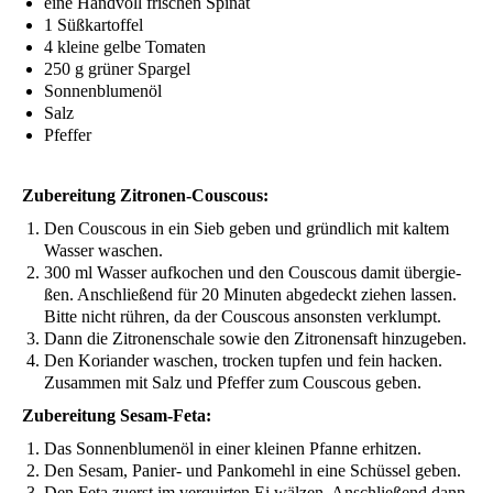
eine Hand­voll fri­schen Spinat
1 Süß­kar­tof­fel
4 klei­ne gel­be Tomaten
250 g grü­ner Spargel
Son­nen­blu­men­öl
Salz
Pfef­fer
Zube­rei­tung Zitronen-Couscous:
Den Cous­cous in ein Sieb geben und gründ­lich mit kal­tem
Was­ser waschen.
300 ml Was­ser auf­ko­chen und den Cous­cous damit über­gie­
ßen. Anschlie­ßend für 20 Minu­ten abge­deckt zie­hen las­sen.
Bit­te nicht rüh­ren, da der Cous­cous ansons­ten verklumpt.
Dann die Zitro­nen­scha­le sowie den Zitro­nen­saft hinzugeben.
Den Kori­an­der waschen, tro­cken tup­fen und fein hacken.
Zusam­men mit Salz und Pfef­fer zum Cous­cous geben.
Zube­rei­tung Sesam-Feta:
Das Son­nen­blu­men­öl in einer klei­nen Pfan­ne erhitzen.
Den Sesam, Panier- und Pan­ko­mehl in eine Schüs­sel geben.
Den Feta zuerst im ver­quir­ten Ei wäl­zen. Anschlie­ßend dann