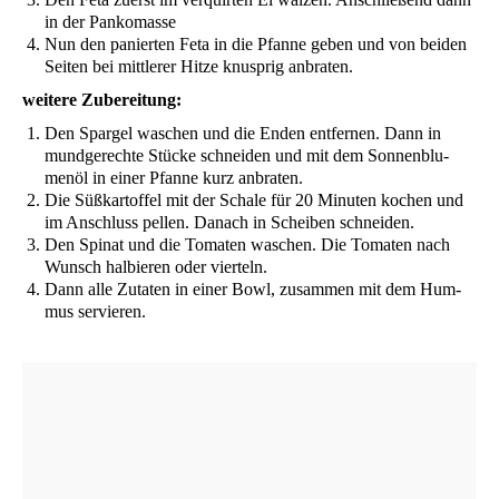
in der Pankomasse
Nun den panier­ten Feta in die Pfan­ne geben und von bei­den
Sei­ten bei mitt­le­rer Hit­ze knusp­rig anbraten.
wei­te­re Zubereitung:
Den Spar­gel waschen und die Enden ent­fer­nen. Dann in
mund­ge­rech­te Stü­cke schnei­den und mit dem Son­nen­blu­
men­öl in einer Pfan­ne kurz anbraten.
Die Süß­kar­tof­fel mit der Scha­le für 20 Minu­ten kochen und
im Anschluss pel­len. Danach in Schei­ben schneiden.
Den Spi­nat und die Toma­ten waschen. Die Toma­ten nach
Wunsch hal­bie­ren oder vierteln.
Dann alle Zuta­ten in einer Bowl, zusam­men mit dem Hum­
mus servieren.