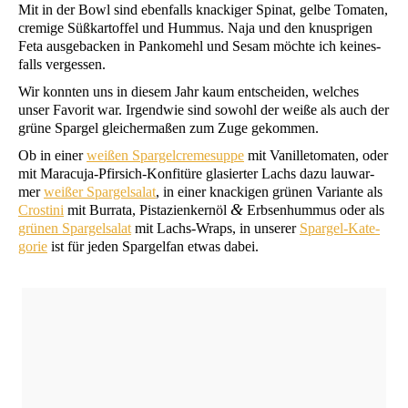
Mit in der Bowl sind eben­falls kna­cki­ger Spi­nat, gel­be Toma­ten,
cre­mi­ge Süß­kar­tof­fel und Hum­mus. Naja und den knusp­ri­gen
Feta aus­ge­ba­cken in Pan­ko­mehl und Sesam möch­te ich kei­nes­
falls vergessen.
Wir konn­ten uns in die­sem Jahr kaum ent­schei­den, wel­ches
unser Favo­rit war. Irgend­wie sind sowohl der wei­ße als auch der
grü­ne Spar­gel glei­cher­ma­ßen zum Zuge gekommen.
Ob in einer
wei­ßen Spar­gel­creme­sup­pe
mit Vanil­le­to­ma­ten, oder
mit Mara­cu­ja-Pfir­sich-Kon­fi­tü­re gla­sier­ter Lachs dazu lau­war­
mer
wei­ßer Spar­gel­sa­lat
, in einer kna­cki­gen grü­nen Vari­an­te als
&
Crosti­ni
mit Bur­ra­ta, Pis­ta­zi­en­kern­öl
Erb­sen­hum­mus oder als
grü­nen Spar­gel­sa­lat
mit Lachs-Wraps, in unse­rer
Spar­gel-Kate­
go­rie
ist für jeden Spar­gel­fan etwas dabei.