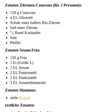
Zuta­ten Zitro­nen-Cous­cous (für 2 Personen):
150
g Couscous
4
EL
Olivenöl
Scha­le einer hal­ben Bio-Zitrone
Saft einer Zitrone
1
⁄
Bund Koriander
2
Salz
Pfef­fer
Zuta­ten Sesam-Feta:
150
g Feta
1 Ei (Grö­ße L)
2
EL
Sesam
2
EL
Paniermehl
3
EL
Pankomehl
3
EL
Sonnenblumenöl
Zuta­ten Hummus:
sie­he
Rezept
rest­li­che Zutaten: