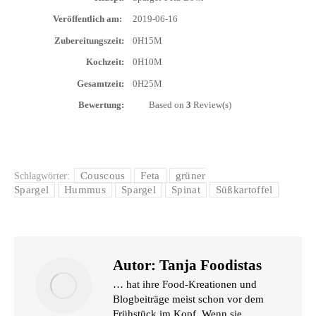
Ver­öf­fent­lich am:
2019-06-16
Zube­rei­tungs­zeit:
0H15M
Koch­zeit:
0H10M
Gesamt­zeit:
0H25M
Bewer­tung:
Based on
3
Review(s)
Couscous
Feta
grüner
Schlagwörter:
Spargel
Hummus
Spargel
Spinat
Süßkartoffel
Autor:
Tanja Foodistas
… hat ihre Food-Kreationen und
Blogbeiträge meist schon vor dem
Frühstück im Kopf. Wenn sie