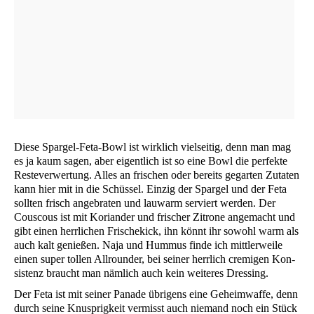
Die­se Spar­gel-Feta-Bowl ist wirk­lich viel­sei­tig, denn man mag
es ja kaum sagen, aber eigent­lich ist so eine Bowl die per­fek­te
Res­te­ver­wer­tung. Alles an fri­schen oder bereits gegar­ten Zuta­ten
kann hier mit in die Schüs­sel. Ein­zig der Spar­gel und der Feta
soll­ten frisch ange­bra­ten und lau­warm ser­viert wer­den. Der
Cous­cous ist mit Kori­an­der und fri­scher Zitro­ne ange­macht und
gibt einen herr­li­chen Fri­sche­kick, ihn könnt ihr sowohl warm als
auch kalt genie­ßen. Naja und Hum­mus fin­de ich mitt­ler­wei­le
einen super tol­len All­roun­der, bei sei­ner herr­lich cre­mi­gen Kon­
sis­tenz braucht man näm­lich auch kein wei­te­res Dressing.
Der Feta ist mit sei­ner Pana­de übri­gens eine Geheim­waf­fe, denn
durch sei­ne Knusp­rig­keit ver­misst auch nie­mand noch ein Stück