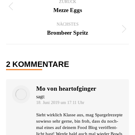
ZURÜCK
Vorheriger
Mezze Eggs
Beitrag:
NÄCHSTES
Nächster
Brombeer Spritz
Beitrag:
2 KOMMENTARE
Mo von heartofginger
sagt:
18. Juni 2019 um 17:11 Uhr
Sieht wirk­lich Klas­se aus, mag Spar­gel­re­zep­te
sowie­so sehr ger­ne, bin froh, dass du noch­
mal eines auf dei­nem Food Blog ver­öf­fent­
licht hast! Wer­de bald auch mal wie­der Bowls