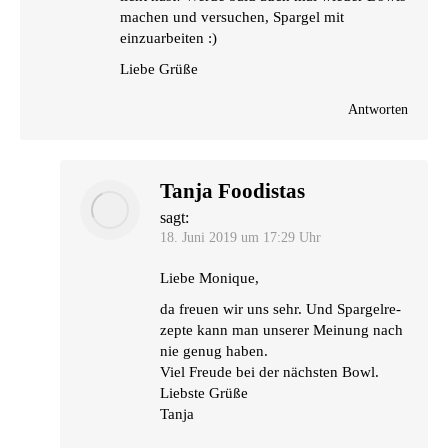
machen und ver­su­chen, Spar­gel mit
einzuarbeiten :)
Lie­be Grüße
Antworten
Tanja Foodistas
sagt:
18. Juni 2019 um 17:29 Uhr
Lie­be Monique,
da freu­en wir uns sehr. Und Spar­gel­re­
zep­te kann man unse­rer Mei­nung nach
nie genug haben.
Viel Freu­de bei der nächs­ten Bowl.
Liebs­te Grüße
Tanja