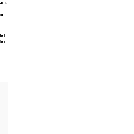
usam­
r
­ne
lich
her­
as
hr