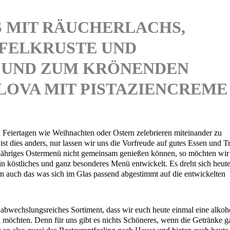
AS MIT RÄUCHERLACHS,
FELKRUSTE UND
UND ZUM KRÖNENDEN
VLOVA MIT PISTAZIENCREM
 Fei­er­ta­gen wie Weih­nach­ten oder Ostern zele­brie­ren mit­ein­an­der zu
t dies anders, nur las­sen wir uns die Vor­freu­de auf gutes Essen und Tr
äh­ri­ges Oster­me­nü nicht gemein­sam genie­ßen kön­nen, so möch­ten wir
 köst­li­ches und ganz beson­de­res Menü ent­wi­ckelt. Es dreht sich heu­t
rn auch das was sich im Glas pas­send abge­stimmt auf die ent­wi­ckel­ten
 abwechs­lungs­rei­ches Sor­ti­ment, dass wir euch heu­te ein­mal eine alko­h
­ren möch­ten. Denn für uns gibt es nichts Schö­ne­res, wenn die Geträn­ke 