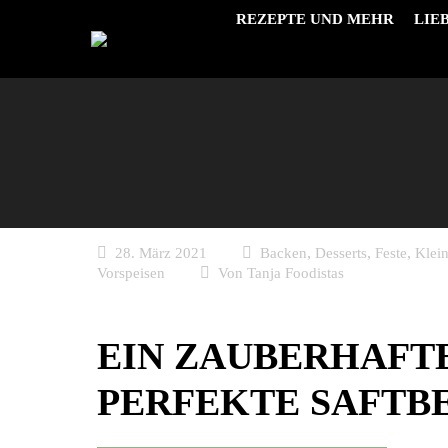
REZEPTE UND MEHR
LIE
,
,
,
28. März 2021
Backen
Desserts
Feste
Klei
Vorspeisen
Von
Tanja Foodistas
EIN ZAUBERHAFT
PERFEKTE SAFTB