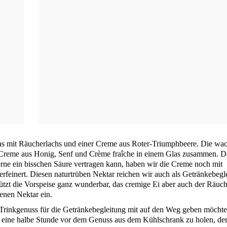
las mit Räu­cher­lachs und einer Creme aus Roter-Tri­umph­bee­re. Die wa
r Creme aus Honig, Senf und Crè­me fraîche in einem Glas zusam­men. D
ger­ne ein biss­chen Säu­re ver­tra­gen kann, haben wir die Creme noch mit
­fei­nert. Die­sen natur­trü­ben Nek­tar rei­chen wir auch als Geträn­ke­be­gl
ützt die Vor­spei­se ganz wun­der­bar, das cre­mi­ge Ei aber auch der Räu­c
e­nen Nek­tar ein.
rink­ge­nuss für die Geträn­ke­be­glei­tung mit auf den Weg geben möch­te
re eine hal­be Stun­de vor dem Genuss aus dem Kühl­schrank zu holen, de