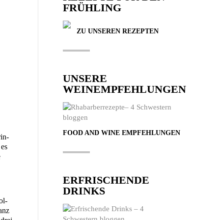
FRÜHLING
ZU UNSEREN REZEPTEN
UNSERE
E
WEINEMPFEHLUNGEN
FOOD AND WINE EMPFEHLUNGEN
in­
 es
e
ERFRISCHENDE
DRINKS
ol­
ganz