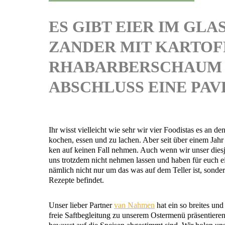
ES GIBT EIER IM GL
ZANDER MIT KARTOF
RHABARBERSCHAUM 
ABSCHLUSS EINE PA
Ihr wisst viel­leicht wie sehr wir vier Foo­di­stas es an den
kochen, essen und zu lachen. Aber seit über einem Jahr is
ken auf kei­nen Fall neh­men. Auch wenn wir unser dies­j
uns trotz­dem nicht neh­men las­sen und haben für euch ein
näm­lich nicht nur um das was auf dem Tel­ler ist, son­de
Rezep­te befindet.
Unser lie­ber Part­ner
van Nah­men
hat ein so brei­tes und
freie Saft­be­glei­tung zu unse­rem Oster­me­nü prä­sen­tie