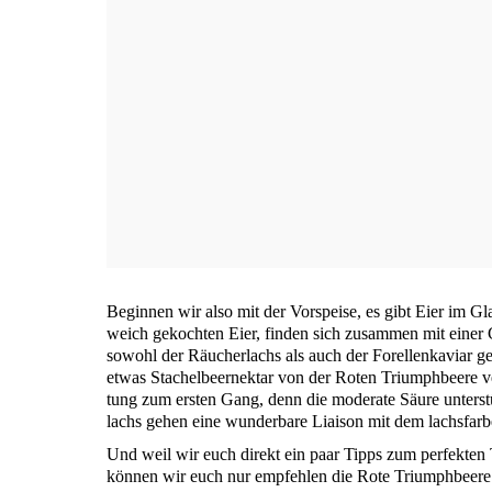
Begin­nen wir also mit der Vor­spei­se, es gibt Eier im G
weich gekoch­ten Eier, fin­den sich zusam­men mit eine
sowohl der Räu­cher­lachs als auch der Forel­len­ka­vi­ar 
etwas Sta­chel­beer­nek­tar von der Roten Tri­umph­bee­re ver
tung zum ers­ten Gang, denn die mode­ra­te Säu­re unter­st
lachs gehen eine wun­der­ba­re Liai­son mit dem lachs­far­b
Und weil wir euch direkt ein paar Tipps zum per­fek­ten T
kön­nen wir euch nur emp­feh­len die Rote Tri­umph­bee­