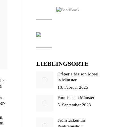
LIEBLINGSORTE
Crêperie Maison Morel
in Münster
chs­
a
10. Februar 2025
ei­
Foodistas in Münster
her­
5. September 2023
n,
Frühstücken im
nn
Pankratiushof