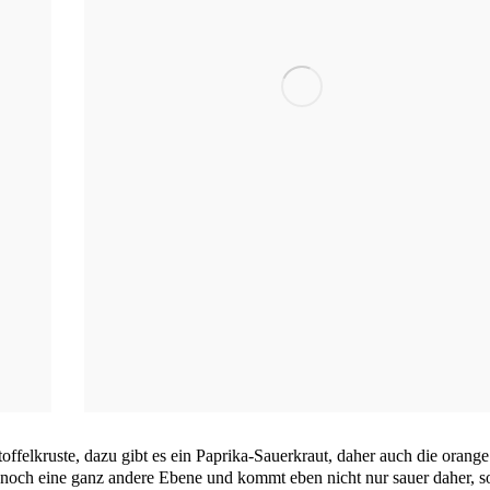
f­fel­krus­te, dazu gibt es ein Papri­ka-Sau­er­kraut, daher auch die oran­ge
a noch eine ganz ande­re Ebe­ne und kommt eben nicht nur sau­er daher, s