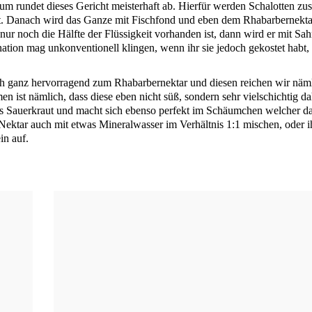
um run­det die­ses Gericht meis­ter­haft ab. Hier­für wer­den Scha­lot­ten z
rt. Danach wird das Gan­ze mit Fisch­fond und eben dem Rha­bar­ber­nek­ta
nur noch die Hälf­te der Flüs­sig­keit vor­han­den ist, dann wird er mit Sah
ti­on mag unkon­ven­tio­nell klin­gen, wenn ihr sie jedoch gekos­tet habt,
h ganz her­vor­ra­gend zum Rha­bar­ber­nek­tar und die­sen rei­chen wir näm­
ist näm­lich, dass die­se eben nicht süß, son­dern sehr viel­schich­tig da
as Sau­er­kraut und macht sich eben­so per­fekt im Schäum­chen wel­cher d
ek­tar auch mit etwas Mine­ral­was­ser im Ver­hält­nis 1:1 mischen, oder i
in auf.