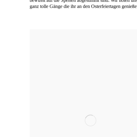
bewusst auf die Spei­sen abge­stimmt sind. Wir holen uns s
ganz tol­le Gän­ge die ihr an den Oster­fei­er­ta­gen genie­ß