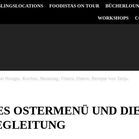
BLINGSLOCATIONS
FOODISTAS ON TOUR
BÜCHERLOU
&
WORKSHOPS
C
,
,
,
,
,
,
ner Hunger
Kochen
Muttertag
Ostern
Ostern
Rezepte von Tanja
ES OSTERMENÜ UND DI
EGLEITUNG