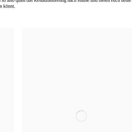
o also qua­si das Restau­rant­fee­ling nach Hau­se und bie­ten euch heu­te
en könnt.