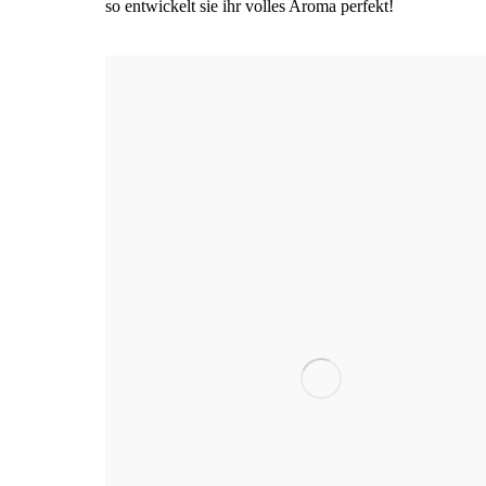
so ent­wi­ckelt sie ihr vol­les Aro­ma perfekt!