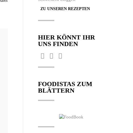
 drei
ZU UNSEREN REZEPTEN
HIER KÖNNT IHR
UNS FINDEN
Finden Sie uns auf:
Facebook
Pinterest
Instagram
page
page
page
opens
opens
opens
FOODISTAS ZUM
in
in
in
BLÄTTERN
new
new
new
window
window
window