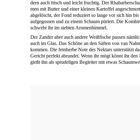
dern auch frisch und leicht fruch­tig. Der Rha­bar­ber­scha
men mit But­ter und einer klei­nen Kar­tof­fel ange­schmo
abge­löscht, der Fond redu­ziert so lan­ge vor sich hin bis 
auf­ge­gos­sen und zu einem Schaum püriert. Die Kom­bi­na­
schwebt ihr im sieb­ten Aromenhimmel.
Der Zan­der aber auch ande­re Weiß­fi­sche pas­sen näm­lic
auch im Glas. Das Schö­ne an den Säf­ten von van Nah­men 
kom­men. Die fein­her­be Note des Nek­tars unter­stützt d
Gericht per­fekt abrun­det. Wenn ihr mögt könnt ihr den N
gießt ihn als spru­del­i­gen Beglei­ter mit etwas Schaum­we