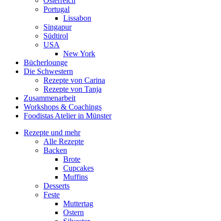
Österreich
Portugal
Lissabon
Singapur
Südtirol
USA
New York
Bücherlounge
Die Schwestern
Rezepte von Carina
Rezepte von Tanja
Zusammenarbeit
Workshops
&
Coachings
Foodistas Atelier in Münster
Rezepte und mehr
Alle Rezepte
Backen
Brote
Cupcakes
Muffins
Desserts
Feste
Muttertag
Ostern