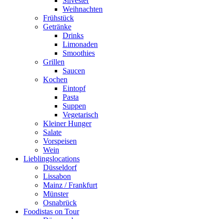
Silvester
Weihnachten
Frühstück
Getränke
Drinks
Limonaden
Smoothies
Grillen
Saucen
Kochen
Eintopf
Pasta
Suppen
Vegetarisch
Kleiner Hunger
Salate
Vorspeisen
Wein
Lieblingslocations
Düsseldorf
Lissabon
Mainz / Frankfurt
Münster
Osnabrück
Foodistas on Tour