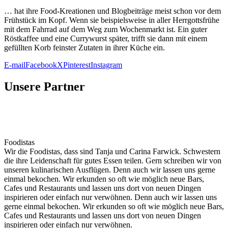
… hat ihre Food-Kre­a­­tio­­nen und Blog­bei­trä­ge meist schon vor dem
Früh­stück im Kopf. Wenn sie bei­spiels­wei­se in aller Herr­gotts­frü­he
mit dem Fahr­rad auf dem Weg zum Wochen­markt ist. Ein guter
Röst­kaf­fee und eine Cur­ry­wurst spä­ter, trifft sie dann mit einem
gefüll­ten Korb feins­ter Zuta­ten in ihrer Küche ein.
E-mail
Facebook
X
Pinterest
Instagram
Unsere Partner
Foodistas
Wir die Foodistas, dass sind Tanja und Carina Farwick. Schwestern
die ihre Leidenschaft für gutes Essen teilen. Gern schreiben wir von
unseren kulinarischen Ausflügen. Denn auch wir lassen uns gerne
einmal bekochen. Wir erkunden so oft wie möglich neue Bars,
Cafes und Restaurants und lassen uns dort von neuen Dingen
inspirieren oder einfach nur verwöhnen. Denn auch wir lassen uns
gerne einmal bekochen. Wir erkunden so oft wie möglich neue Bars,
Cafes und Restaurants und lassen uns dort von neuen Dingen
inspirieren oder einfach nur verwöhnen.