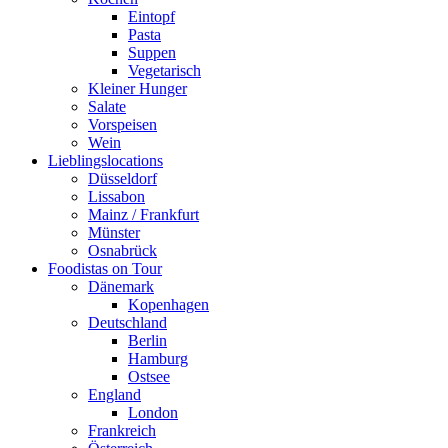
Eintopf
Pasta
Suppen
Vegetarisch
Kleiner Hunger
Salate
Vorspeisen
Wein
Lieblingslocations
Düsseldorf
Lissabon
Mainz / Frankfurt
Münster
Osnabrück
Foodistas on Tour
Dänemark
Kopenhagen
Deutschland
Berlin
Hamburg
Ostsee
England
London
Frankreich