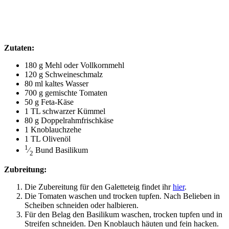
Zuta­ten:
180 g Mehl oder Vollkornmehl
120 g Schweineschmalz
80 ml kal­tes Wasser
700 g gemisch­te Tomaten
50 g Feta-Käse
1
TL
schwar­zer Kümmel
80 g Doppelrahmfrischkäse
1 Knob­lauch­ze­he
1
TL
Olivenöl
1
⁄
Bund Basilikum
2
Zubrei­tung:
Die Zube­rei­tung für den Galet­te­teig fin­det ihr
hier
.
Die Toma­ten waschen und tro­cken tup­fen. Nach Belie­ben in
Schei­ben schnei­den oder halbieren.
Für den Belag den Basi­li­kum waschen, tro­cken tup­fen und in
Strei­fen schnei­den. Den Knob­lauch häu­ten und fein hacken.