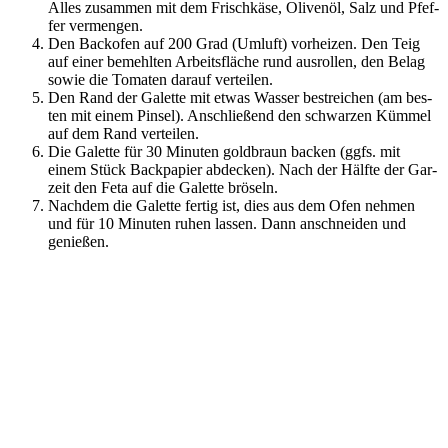
Alles zusam­men mit dem Frisch­kä­se, Oli­ven­öl, Salz und Pfef­
fer vermengen.
Den Back­ofen auf 200 Grad (Umluft) vor­hei­zen. Den Teig
auf einer bemehl­ten Arbeits­flä­che rund aus­rol­len, den Belag
sowie die Toma­ten dar­auf verteilen.
Den Rand der Galet­te mit etwas Was­ser bestrei­chen (am bes­
ten mit einem Pin­sel). Anschlie­ßend den schwar­zen Küm­mel
auf dem Rand verteilen.
Die Galet­te für 30 Minu­ten gold­braun backen (ggfs. mit
einem Stück Back­pa­pier abde­cken). Nach der Hälf­te der Gar­
zeit den Feta auf die Galet­te bröseln.
Nach­dem die Galet­te fer­tig ist, dies aus dem Ofen neh­men
und für 10 Minu­ten ruhen las­sen. Dann anschnei­den und
genießen.