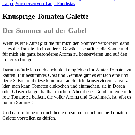
Tanja
,
Vorspeisen
Von
Tanja Foodistas
Knusprige Tomaten Galette
Der Sommer auf der Gabel
Wenn es eine Zutat gibt die für mich den Som­mer ver­kör­pert, dann
ist es die Toma­te. Kein ande­res Gewächs schafft es die Son­ne und
für mich ein ganz beson­de­res Aro­ma zu kon­ser­vie­ren und auf den
Tel­ler zu bringen.
Dar­um wür­de ich euch auch nicht emp­feh­len im Win­ter Toma­ten zu
kau­fen. Für bestimm­tes Obst und Gemü­se gibt es ein­fach eine limi­
tier­te Sai­son und die­se kann man auch nicht kon­ser­vie­ren. Ja ganz
klar, man kann Toma­ten ein­ko­chen und ein­ma­chen, sie in Dosen
oder Glä­sern län­ger halt­bar machen. Aber die­ses Gefühl in eine rei­fe
rote Toma­te zu bei­ßen, die vol­ler Aro­ma und Geschmack ist, gibt es
nur im Sommer!
Und dar­um freue ich mich heu­te umso mehr euch mei­ne Toma­ten
Galet­te vor­stel­len zu dürfen.