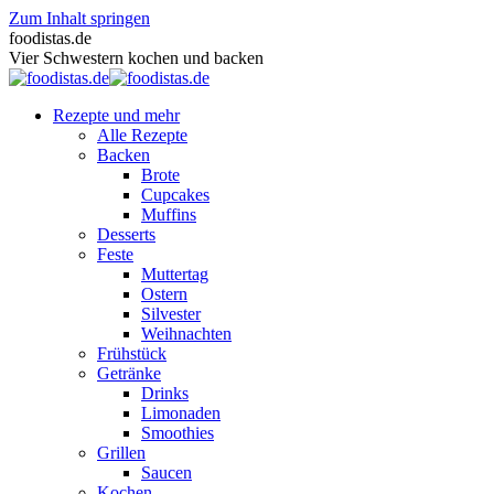
Zum Inhalt springen
foodistas.de
Vier Schwestern kochen und backen
Rezepte und mehr
Alle Rezepte
Backen
Brote
Cupcakes
Muffins
Desserts
Feste
Muttertag
Ostern
Silvester
Weihnachten
Frühstück
Getränke
Drinks
Limonaden
Smoothies
Grillen
Saucen
Kochen