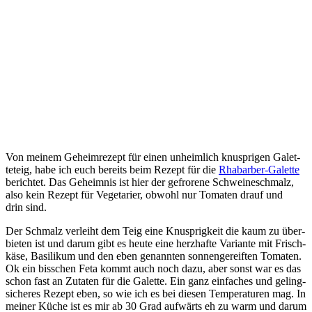
Von mei­nem Geheim­re­zept für einen unheim­lich knusp­ri­gen Galet­
te­teig, habe ich euch bereits beim Rezept für die
Rha­bar­ber-Galet­te
berich­tet. Das Geheim­nis ist hier der gefro­re­ne Schwei­ne­schmalz,
also kein Rezept für Vege­ta­ri­er, obwohl nur Toma­ten drauf und
drin sind.
Der Schmalz ver­leiht dem Teig eine Knusp­rig­keit die kaum zu über­
bie­ten ist und dar­um gibt es heu­te eine herz­haf­te Vari­an­te mit Frisch­
kä­se, Basi­li­kum und den eben genann­ten son­nen­ge­reif­ten Toma­ten.
Ok ein biss­chen Feta kommt auch noch dazu, aber sonst war es das
schon fast an Zuta­ten für die Galet­te. Ein ganz ein­fa­ches und geling­
si­che­res Rezept eben, so wie ich es bei die­sen Tem­pe­ra­tu­ren mag. In
mei­ner Küche ist es mir ab 30 Grad auf­wärts eh zu warm und dar­um