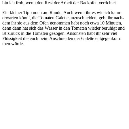
bin ich froh, wenn den Rest der Arbeit der Back­ofen verrichtet.
Ein klei­ner Tipp noch am Ran­de. Auch wenn ihr es wie ich kaum
erwar­ten könnt, die Toma­ten Galet­te anzu­schnei­den, gebt ihr nach­
dem ihr sie aus dem Ofen genom­men habt noch etwa 10 Minu­ten,
denn dann hat sich das Was­ser in den Toma­ten wie­der beru­higt und
ist zurück in die Toma­ten gezo­gen. Ansons­ten habt ihr sehr viel
Flüs­sig­keit die euch beim Anschnei­den der Galet­te ent­ge­gen­kom­
men würde.