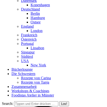
Dänemark
Kopenhagen
Deutschland
Berlin
Hamburg
Ostsee
England
London
Frankreich
Österreich
Portugal
Lissabon
Singapur
Südtirol
USA
New York
Bücherlounge
Die Schwestern
Rezepte von Carina
Rezepte von Tanja
Zusammenarbeit
Workshops
&
Coachings
Foodistas Atelier in Münster
Search: