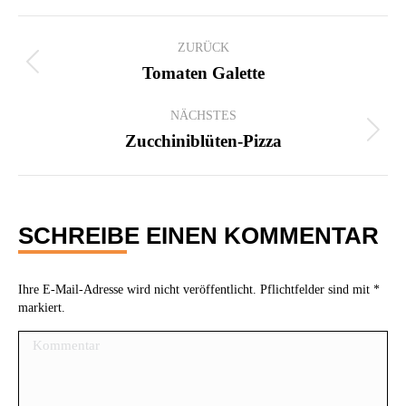
KOMMENTARNAVIGATION
ZURÜCK
Vorheriger
Tomaten Galette
Beitrag:
NÄCHSTES
Nächster
Zucchiniblüten-Pizza
Beitrag:
SCHREIBE EINEN KOMMENTAR
Ihre E-Mail-Adresse wird nicht veröffentlicht. Pflichtfelder sind mit
*
markiert.
Kommentar