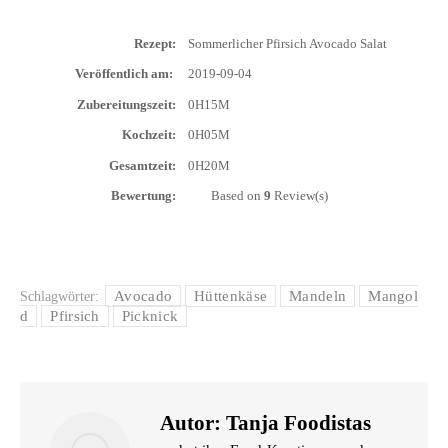
Rezept:
Som­mer­li­cher Pfir­sich Avo­ca­do Salat
Ver­öf­fent­lich am:
2019-09-04
Zube­rei­tungs­zeit:
0H15M
Koch­zeit:
0H05M
Gesamt­zeit:
0H20M
Bewer­tung:
Based on
9
Review(s)
Avocado
Hüttenkäse
Mandeln
Mangol
Schlagwörter:
d
Pfirsich
Picknick
Autor:
Tanja Foodistas