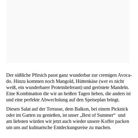
Der süß­li­che Pfir­sich passt ganz wun­der­bar zur cre­mi­gen Avo­ca­
do. Hin­zu kom­men noch Man­gold, Hüt­ten­kä­se (wer es nicht
weiß, ein wun­der­ba­rer Pro­te­in­lie­fe­rant) und gerös­te­te Man­deln.
Eine Kom­bi­na­ti­on die wir an hei­ßen Tagen lie­ben, die anders ist
und eine per­fek­te Abwechs­lung auf den Spei­se­plan bringt.
Die­sen Salat auf der Ter­ras­se, dem Bal­kon, bei einem Pick­nick
oder im Gar­ten zu genie­ßen, ist unser „Best of Sum­mer“ und
am liebs­ten wür­den wir jetzt auch wie­der unse­re Kof­fer packen
um uns auf kuli­na­ri­sche Ent­de­ckungs­rei­se zu machen.