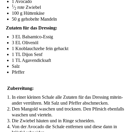
1 Avo­ca­do
1
⁄
rote Zwiebel
2
100 g Hüttenkäse
50 g geho­bel­te Mandeln
Zuta­ten für das Dressing:
3
EL
Balsamico-Essig
3
EL
Olivenöl
1 Knob­lauch­ze­he fein gehackt
1
TL
Dijon Senf
1
TL
Agavendicksaft
Salz
Pfef­fer
Zube­rei­tung:
In einer klei­nen Scha­le alle Zuta­ten für das Dres­sing mit­ein­
an­der ver­rüh­ren. Mit Salz und Pfef­fer abschmecken.
Den Man­gold waschen und trock­nen. Den Pfir­sich eben­falls
waschen und vierteln.
Die Zwie­bel häu­ten und in Rin­ge schneiden.
Von der Avo­ca­do die Scha­le ent­fer­nen und die­se dann in