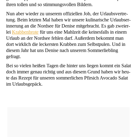
ihren tol­len und so stim­mungs­vol­len Bildern.
Nun aber wie­der zu unse­rem offi­zi­el­len Job, der Urlaubs­ver­tre­
tung. Beim letz­ten Mal haben wir unse­re kuli­na­ri­sche Urlaubs­er­
in­ne­rung an die Nord­see für Deni­se mit­ge­bracht. Es gab zwei­er­
lei
Krab­ben­bro­te
für uns eine Mahl­zeit die kei­nes­falls in einem
Urlaub an der Nord­see feh­len darf. Außer­dem bekommt man
dort wirk­lich die leckers­ten Krab­ben zum Selbst­pu­len. Und in
die­sem Jahr hat uns Deni­se nach unse­rem Som­mer­lieb­ling
gefragt.
Bei so vie­len hei­ßen Tagen die hin­ter uns lie­gen kommt ein Salat
doch immer genau rich­tig und aus die­sem Grund haben wir heu­
te das Rezept für unse­ren som­mer­li­chen Pfir­sich Avo­ca­do Salat
im Urlaubsgepäck.