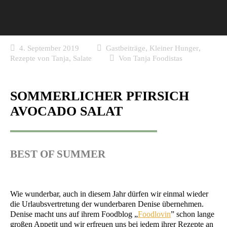
,
,
4. September 2019
Gastbeiträge
Kleiner Hunger
,
Rezepte von Tanja
Salate
Von
Tanja Foodistas
SOMMERLICHER PFIRSICH
AVOCADO SALAT
BEST OF SUMMER
Wie wun­der­bar, auch in die­sem Jahr dür­fen wir ein­mal wie­der
die Urlaubs­ver­tre­tung der wun­der­ba­ren Deni­se über­neh­men.
Deni­se macht uns auf ihrem Food­blog „
Food­lo­vin
” schon lan­ge
gro­ßen Appe­tit und wir erfreu­en uns bei jedem ihrer Rezep­te an