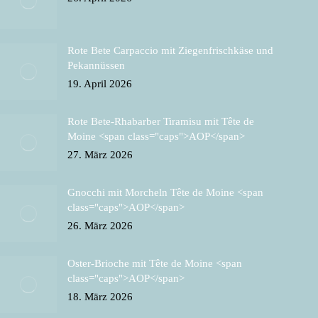
Rote Bete Carpaccio mit Ziegenfrischkäse und
Pekannüssen
19. April 2026
Rote Bete-Rhabarber Tiramisu mit Tête de
Moine <span class="caps">AOP</span>
27. März 2026
Gnocchi mit Morcheln Tête de Moine <span
class="caps">AOP</span>
26. März 2026
Oster-Brioche mit Tête de Moine <span
class="caps">AOP</span>
18. März 2026