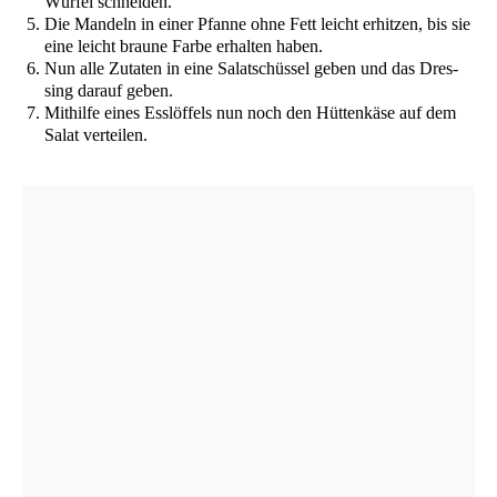
Wür­fel schneiden.
Die Man­deln in einer Pfan­ne ohne Fett leicht erhit­zen, bis sie
eine leicht brau­ne Far­be erhal­ten haben.
Nun alle Zuta­ten in eine Salat­schüs­sel geben und das Dres­
sing dar­auf geben.
Mit­hil­fe eines Ess­löf­fels nun noch den Hüt­ten­kä­se auf dem
Salat verteilen.