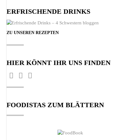
ERFRISCHENDE DRINKS
ZU UNSEREN REZEPTEN
HIER KÖNNT IHR UNS FINDEN
Finden Sie uns auf:
Facebook
Pinterest
Instagram
page
page
page
opens
opens
opens
FOODISTAS ZUM BLÄTTERN
in
in
in
new
new
new
window
window
window