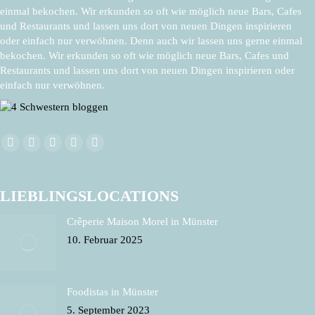
einmal bekochen. Wir erkunden so oft wie möglich neue Bars, Cafes
und Restaurants und lassen uns dort von neuen Dingen inspirieren
oder einfach nur verwöhnen. Denn auch wir lassen uns gerne einmal
bekochen. Wir erkunden so oft wie möglich neue Bars, Cafes und
Restaurants und lassen uns dort von neuen Dingen inspirieren oder
einfach nur verwöhnen.
Finden Sie uns auf:
Facebook
X
Pinterest
Instagram
E-
page
page
page
page
Mail
opens
opens
opens
opens
page
LIEBLINGSLOCATIONS
in
in
in
in
opens
Crêperie Maison Morel in Münster
new
new
new
new
in
10. Februar 2025
window
window
window
window
new
window
Foodistas in Münster
5. September 2023