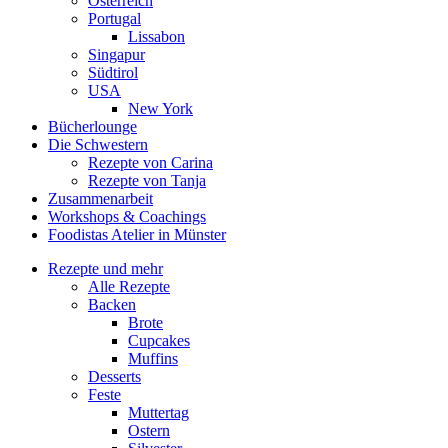
Österreich
Portugal
Lissabon
Singapur
Südtirol
USA
New York
Bücherlounge
Die Schwestern
Rezepte von Carina
Rezepte von Tanja
Zusammenarbeit
Workshops
&
Coachings
Foodistas Atelier in Münster
Rezepte und mehr
Alle Rezepte
Backen
Brote
Cupcakes
Muffins
Desserts
Feste
Muttertag
Ostern