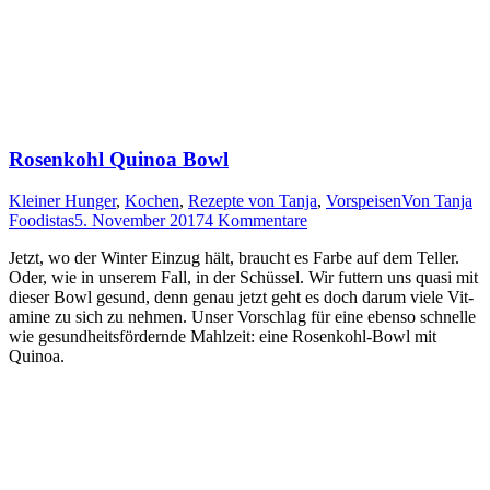
Rosenkohl Quinoa Bowl
Kleiner Hunger
,
Kochen
,
Rezepte von Tanja
,
Vorspeisen
Von
Tanja
Foodistas
5. November 2017
4 Kommentare
Jetzt, wo der Win­ter Ein­zug hält, braucht es Far­be auf dem Tel­ler.
Oder, wie in unse­rem Fall, in der Schüs­sel. Wir fut­tern uns qua­si mit
die­ser Bowl gesund, denn genau jetzt geht es doch dar­um vie­le Vit­
ami­ne zu sich zu neh­men. Unser Vor­schlag für eine eben­so schnel­le
wie gesund­heits­för­dern­de Mahl­zeit: eine Rosen­kohl-Bowl mit
Quinoa.