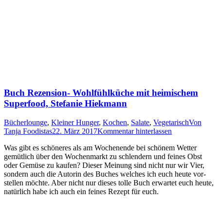
Buch Rezension- Wohlfühlküche mit heimischem
Superfood, Stefanie Hiekmann
Bücherlounge
,
Kleiner Hunger
,
Kochen
,
Salate
,
Vegetarisch
Von
Tanja Foodistas
22. März 2017
Kommentar hinterlassen
Was gibt es schö­ne­res als am Wochen­en­de bei schö­nem Wet­ter
gemüt­lich über den Wochen­markt zu schlen­dern und fei­nes Obst
oder Gemü­se zu kau­fen? Die­ser Mei­nung sind nicht nur wir Vier,
son­dern auch die Autorin des Buches wel­ches ich euch heu­te vor­
stel­len möch­te. Aber nicht nur die­ses tol­le Buch erwar­tet euch heu­te,
natür­lich habe ich auch ein fei­nes Rezept für euch.