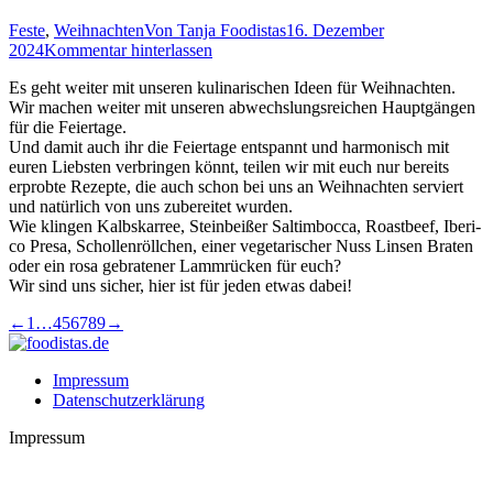
Feste
,
Weihnachten
Von
Tanja Foodistas
16. Dezember
2024
Kommentar hinterlassen
Es geht wei­ter mit unse­ren kuli­na­ri­schen Ideen für Weih­nach­ten.
Wir machen wei­ter mit unse­ren abwechs­lungs­rei­chen Haupt­gän­gen
für die Feiertage.
Und damit auch ihr die Fei­er­ta­ge ent­spannt und har­mo­nisch mit
euren Liebs­ten ver­brin­gen könnt, tei­len wir mit euch nur bereits
erprob­te Rezep­te, die auch schon bei uns an Weih­nach­ten ser­viert
und natür­lich von uns zube­rei­tet wurden.
Wie klin­gen Kalbs­kar­ree, Stein­bei­ßer Sal­tim­boc­ca, Roast­beef, Iber­i­
co Pre­sa, Schol­len­röll­chen, einer vege­ta­ri­scher Nuss Lin­sen Bra­ten
oder ein rosa gebra­te­ner Lamm­rü­cken für euch?
Wir sind uns sicher, hier ist für jeden etwas dabei!
←
1
…
4
5
6
7
8
9
→
Impressum
Datenschutzerklärung
Impressum