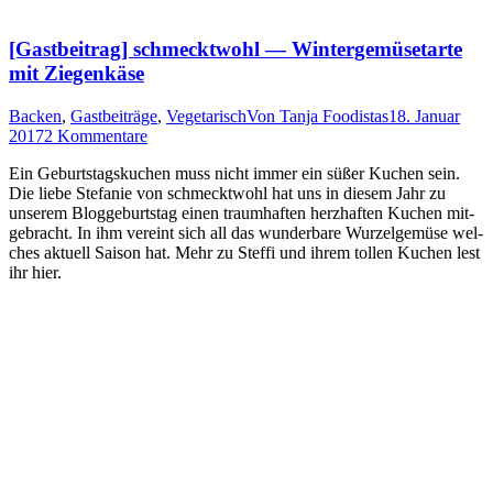
[Gastbeitrag] schmecktwohl — Wintergemüsetarte
mit Ziegenkäse
Backen
,
Gastbeiträge
,
Vegetarisch
Von
Tanja Foodistas
18. Januar
2017
2 Kommentare
Ein Geburts­tags­ku­chen muss nicht immer ein süßer Kuchen sein.
Die lie­be Ste­fa­nie von schmeckt­wohl hat uns in die­sem Jahr zu
unse­rem Blog­ge­burts­tag einen traum­haf­ten herz­haf­ten Kuchen mit­
ge­bracht. In ihm ver­eint sich all das wun­der­ba­re Wur­zel­ge­mü­se wel­
ches aktu­ell Sai­son hat. Mehr zu Stef­fi und ihrem tol­len Kuchen lest
ihr hier.