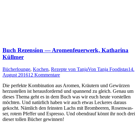
Buch Rezension — Aromenfeuerwerk, Katharina
Küllmer
Bücherlounge
,
Kochen
,
Rezepte von Tanja
Von
Tanja Foodistas
14.
August 2016
12 Kommentare
Die per­fek­te Kom­bi­na­ti­on aus Aro­men, Kräu­tern und Gewür­zen
her­zu­stel­len ist her­aus­for­dernd und span­nend zu gleich. Genau um
die­ses The­ma geht es in dem Buch was wir euch heu­te vor­stel­len
möch­ten. Und natür­lich haben wir auch etwas Lecke­res dar­aus
gekocht. Näm­lich den feins­ten Lachs mit Brom­bee­ren, Rosen­was­
ser, rotem Pfef­fer und Espres­so. Und oben­drauf könnt ihr noch drei
die­ser tol­len Bücher gewinnen!