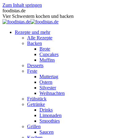
Zum Inhalt springen
foodistas.de
Vier Schwestern kochen und backen
Rezepte und mehr
Alle Rezepte
Backen
Brote
Cupcakes
Muffins
Desserts
Feste
Muttertag
Ostern
Silvester
Weihnachten
Frühstück
Getränke
Drinks
Limonaden
Smoothies
Grillen
Saucen
Kochen