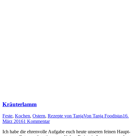
Kräuterlamm
Feste
,
Kochen
,
Ostern
,
Rezepte von Tanja
Von
Tanja Foodistas
16.
März 2016
1 Kommentar
Ich habe die ehren­vol­le Auf­ga­be euch heu­te unse­ren fei­nen Haupt­