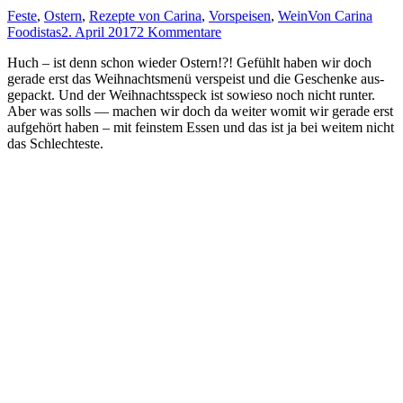
Feste
,
Ostern
,
Rezepte von Carina
,
Vorspeisen
,
Wein
Von
Carina
Foodistas
2. April 2017
2 Kommentare
Huch – ist denn schon wie­der Ostern!?! Gefühlt haben wir doch
gera­de erst das Weih­nachts­me­nü ver­speist und die Geschen­ke aus­
ge­packt. Und der Weih­nachts­speck ist sowie­so noch nicht run­ter.
Aber was solls — machen wir doch da wei­ter womit wir gera­de erst
auf­ge­hört haben – mit feins­tem Essen und das ist ja bei wei­tem nicht
das Schlechteste.