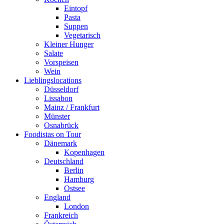
Eintopf
Pasta
Suppen
Vegetarisch
Kleiner Hunger
Salate
Vorspeisen
Wein
Lieblingslocations
Düsseldorf
Lissabon
Mainz / Frankfurt
Münster
Osnabrück
Foodistas on Tour
Dänemark
Kopenhagen
Deutschland
Berlin
Hamburg
Ostsee
England
London
Frankreich