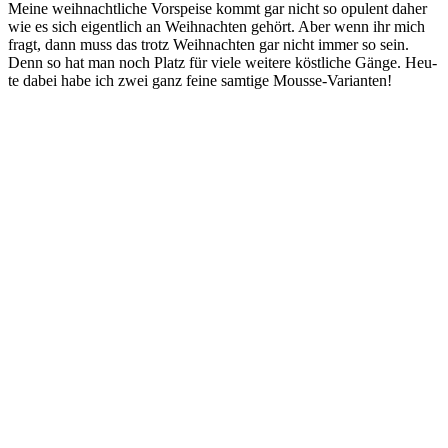
Mei­ne weih­nacht­li­che Vor­spei­se kommt gar nicht so opu­lent daher
wie es sich eigent­lich an Weih­nach­ten gehört. Aber wenn ihr mich
fragt, dann muss das trotz Weih­nach­ten gar nicht immer so sein.
Denn so hat man noch Platz für vie­le wei­te­re köst­li­che Gän­ge. Heu­
te dabei habe ich zwei ganz fei­ne sam­ti­ge Mousse-Varianten!