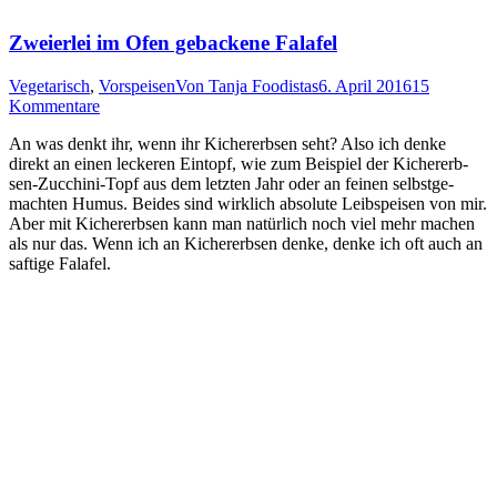
Zweierlei im Ofen gebackene Falafel
Vegetarisch
,
Vorspeisen
Von
Tanja Foodistas
6. April 2016
15
Kommentare
An was denkt ihr, wenn ihr Kicher­erb­sen seht? Also ich den­ke
direkt an einen lecke­ren Ein­topf, wie zum Bei­spiel der Kicher­erb­
sen-Zuc­chi­ni-Topf aus dem letz­ten Jahr oder an fei­nen selbst­ge­
mach­ten Humus. Bei­des sind wirk­lich abso­lu­te Leib­spei­sen von mir.
Aber mit Kicher­erb­sen kann man natür­lich noch viel mehr machen
als nur das. Wenn ich an Kicher­erb­sen den­ke, den­ke ich oft auch an
saf­ti­ge Falafel.