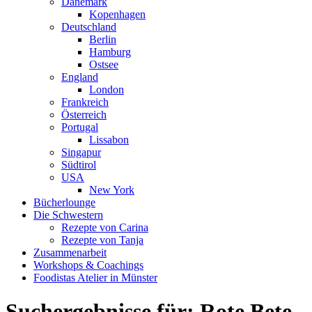
Dänemark
Kopenhagen
Deutschland
Berlin
Hamburg
Ostsee
England
London
Frankreich
Österreich
Portugal
Lissabon
Singapur
Südtirol
USA
New York
Bücherlounge
Die Schwestern
Rezepte von Carina
Rezepte von Tanja
Zusammenarbeit
Workshops
&
Coachings
Foodistas Atelier in Münster
Suchergebnisse für:
Rote Bete