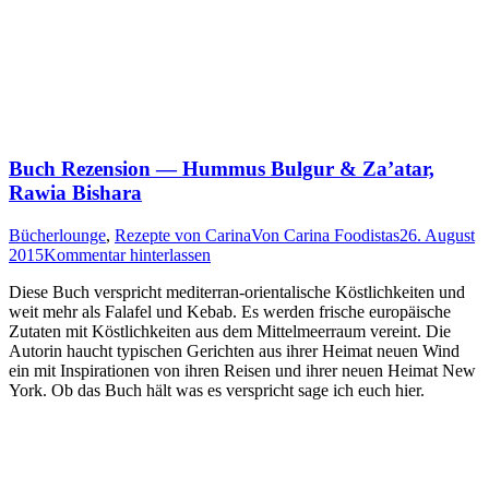
Buch Rezension — Hummus Bulgur
&
Za’atar,
Rawia Bishara
Bücherlounge
,
Rezepte von Carina
Von
Carina Foodistas
26. August
2015
Kommentar hinterlassen
Die­se Buch ver­spricht medi­ter­ran-ori­en­ta­li­sche Köst­lich­kei­ten und
weit mehr als Fal­a­fel und Kebab. Es wer­den fri­sche euro­päi­sche
Zuta­ten mit Köst­lich­kei­ten aus dem Mit­tel­meer­raum ver­eint. Die
Autorin haucht typi­schen Gerich­ten aus ihrer Hei­mat neu­en Wind
ein mit Inspi­ra­tio­nen von ihren Rei­sen und ihrer neu­en Hei­mat New
York. Ob das Buch hält was es ver­spricht sage ich euch hier.