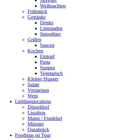
Silvester
Weihnachten
Frühstück
Getränke
Drinks
Limonaden
Smoothies
Grillen
Saucen
Kochen
Eintopf
Pasta
Suppen
Vegetarisch
Kleiner Hunger
Salate
Vorspeisen
Wein
Lieblingslocations
Düsseldorf
Lissabon
Mainz / Frankfurt
Münster
Osnabrück
Foodistas on Tour