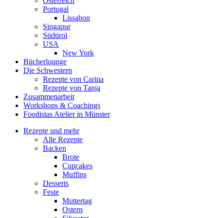
Österreich
Portugal
Lissabon
Singapur
Südtirol
USA
New York
Bücherlounge
Die Schwestern
Rezepte von Carina
Rezepte von Tanja
Zusammenarbeit
Workshops
&
Coachings
Foodistas Atelier in Münster
Rezepte und mehr
Alle Rezepte
Backen
Brote
Cupcakes
Muffins
Desserts
Feste
Muttertag
Ostern