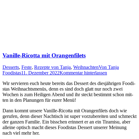
Vanille-Ricotta mit Orangenfilets
Desserts
,
Feste
,
Rezepte von Tanja
,
Weihnachten
Von
Tanja
Foodistas
11. Dezember 2022
Kommentar hinterlassen
Wir ser­vie­ren euch heu­te bereits das Des­sert des dies­jäh­ri­gen Foo­di­
stas Weih­nachts­me­nüs, denn es sind doch glatt nur noch zwei
Wochen is zum Hei­li­gen Abend und ihr steckt bestimmt schon mit­
ten in den Pla­nun­gen für eurer Menü!
Dann kommt unse­re Vanil­le-Ricot­ta mit Oran­gen­fi­lets doch wie
geru­fen, denn die­ser Nach­tisch ist super vor­zu­be­rei­ten und schmeckt
der gan­zen Fami­lie. Ein biss­chen erin­nert er an ein Tira­mi­su, aber
allei­ne optisch macht die­ses Foo­di­stas Des­sert unse­rer Mei­nung
nach viel mehr her.