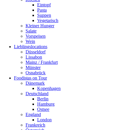
Eintopf
Pasta
Suppen
Vegetarisch
Kleiner Hunger
Salate
Vorspeisen
Wein
Lieblingslocations
Düsseldorf
Lissabon
Mainz / Frankfurt
Münster
Osnabrück
Foodistas on Tour
Dänemark
Kopenhagen
Deutschland
Berlin
Hamburg
Ostsee
England
London
Frankreich