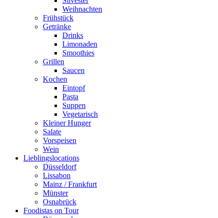
Silvester
Weihnachten
Frühstück
Getränke
Drinks
Limonaden
Smoothies
Grillen
Saucen
Kochen
Eintopf
Pasta
Suppen
Vegetarisch
Kleiner Hunger
Salate
Vorspeisen
Wein
Lieblingslocations
Düsseldorf
Lissabon
Mainz / Frankfurt
Münster
Osnabrück
Foodistas on Tour