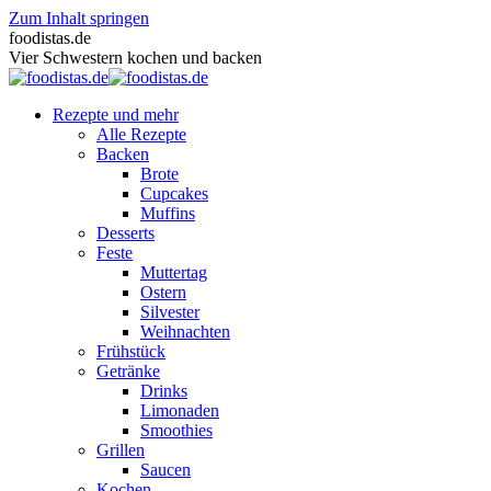
Zum Inhalt springen
foodistas.de
Vier Schwestern kochen und backen
Rezepte und mehr
Alle Rezepte
Backen
Brote
Cupcakes
Muffins
Desserts
Feste
Muttertag
Ostern
Silvester
Weihnachten
Frühstück
Getränke
Drinks
Limonaden
Smoothies
Grillen
Saucen
Kochen