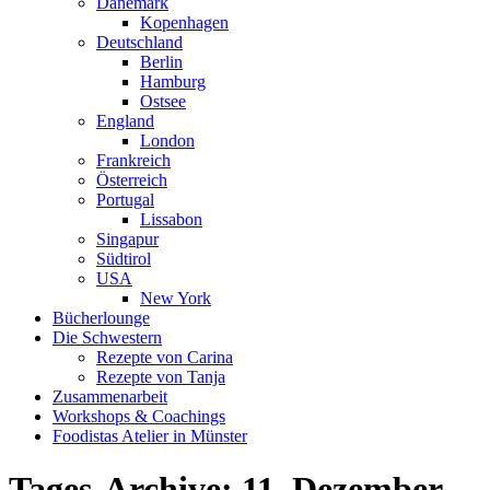
Dänemark
Kopenhagen
Deutschland
Berlin
Hamburg
Ostsee
England
London
Frankreich
Österreich
Portugal
Lissabon
Singapur
Südtirol
USA
New York
Bücherlounge
Die Schwestern
Rezepte von Carina
Rezepte von Tanja
Zusammenarbeit
Workshops
&
Coachings
Foodistas Atelier in Münster
Tages-Archive:
11. Dezember