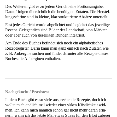
Des Wei­te­ren gibt es zu jedem Gericht eine Por­ti­ons­an­ga­be.
Dar­auf fol­gen über­sicht­lich die benö­tig­ten Zuta­ten. Die Her­stel­
lungs­schrit­te sind in klei­ne, klar struk­tu­rier­te Absät­ze unterteilt.
Fast jedes Gericht wur­de abge­lich­tet und beglei­tet das jewei­li­ge
Rezept. Gele­gent­lich sind Bil­der der Land­schaft, von Märk­ten
oder aber auch von gesel­li­gen Run­den integriert.
Am Ende des Buches befin­det sich noch ein alpha­be­ti­sches
Rezept­re­gis­ter. Dar­in kann man ganz ein­fach nach Zuta­ten wie
z. B. Auber­gi­ne suchen und fin­det dar­un­ter alle Rezep­te die­ses
Buches die Auber­gi­nen enthalten.
Nach­ge­kocht / Praxistest
In dem Buch gibt es so vie­le anspre­chen­de Rezep­te, doch ich
woll­te mich end­lich mal wie­der einer süßen Köst­lich­keit wid­
men. Ich kann mich näm­lich schon gar nicht mehr dar­an erin­
nern, wann ich das letz­te Mal etwas Süßes für den Blog zube­rei­