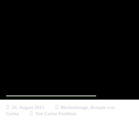
Buch Rezension - Hummus
Bulgur & Za'atar, Rawia
Bishara
,
26. August 2015
Bücherlounge
Rezepte von
Carina
Von
Carina Foodistas