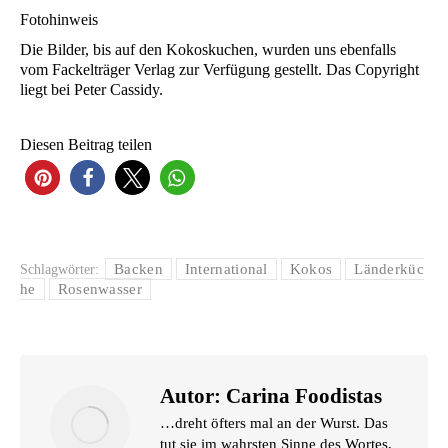
Foto­hin­weis
Die Bil­der, bis auf den Kokos­ku­chen, wur­den uns eben­falls
vom Fackel­trä­ger Ver­lag zur Ver­fü­gung gestellt. Das Copy­right
liegt bei Peter Cassidy.
Die­sen Bei­trag teilen
Backen
International
Kokos
Länderküc
Schlagwörter:
he
Rosenwasser
Autor:
Carina Foodistas
…dreht öfters mal an der Wurst. Das
tut sie im wahrsten Sinne des Wortes,