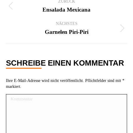
ZURÜCK
Vorheriger
Ensalada Mexicana
Beitrag:
NÄCHSTES
Nächster
Garnelen Piri-Piri
Beitrag:
SCHREIBE EINEN KOMMENTAR
Ihre E-Mail-Adresse wird nicht veröffentlicht. Pflichtfelder sind mit
*
markiert.
Kommentar