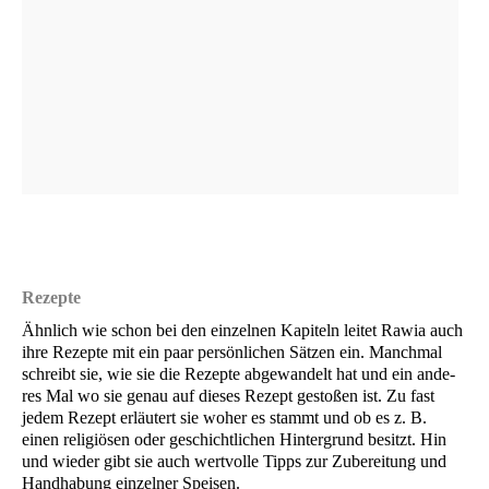
Abstand
Rezep­te
Ähn­lich wie schon bei den ein­zel­nen Kapi­teln lei­tet Rawia auch
ihre Rezep­te mit ein paar per­sön­li­chen Sät­zen ein. Manch­mal
schreibt sie, wie sie die Rezep­te abge­wan­delt hat und ein ande­
res Mal wo sie genau auf die­ses Rezept gesto­ßen ist. Zu fast
jedem Rezept erläu­tert sie woher es stammt und ob es z. B.
einen reli­giö­sen oder geschicht­li­chen Hin­ter­grund besitzt. Hin
und wie­der gibt sie auch wert­vol­le Tipps zur Zube­rei­tung und
Hand­ha­bung ein­zel­ner Speisen.