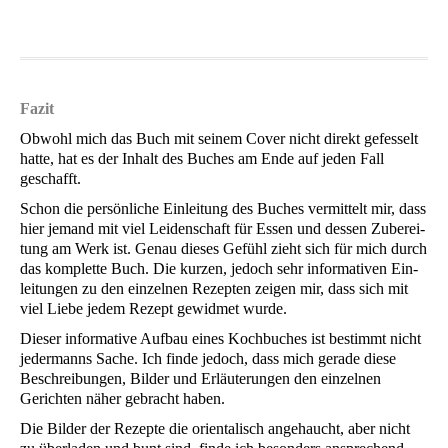
Fazit
Obwohl mich das Buch mit sei­nem Cover nicht direkt gefes­selt
hat­te, hat es der Inhalt des Buches am Ende auf jeden Fall
geschafft.
Schon die per­sön­li­che Ein­lei­tung des Buches ver­mit­telt mir, dass
hier jemand mit viel Lei­den­schaft für Essen und des­sen Zube­rei­
tung am Werk ist. Genau die­ses Gefühl zieht sich für mich durch
das kom­plet­te Buch. Die kur­zen, jedoch sehr infor­ma­ti­ven Ein­
lei­tun­gen zu den ein­zel­nen Rezep­ten zei­gen mir, dass sich mit
viel Lie­be jedem Rezept gewid­met wurde.
Die­ser infor­ma­ti­ve Auf­bau eines Koch­bu­ches ist bestimmt nicht
jeder­manns Sache. Ich fin­de jedoch, dass mich gera­de die­se
Beschrei­bun­gen, Bil­der und Erläu­te­run­gen den ein­zel­nen
Gerich­ten näher gebracht haben.
Die Bil­der der Rezep­te die ori­en­ta­lisch ange­haucht, aber nicht