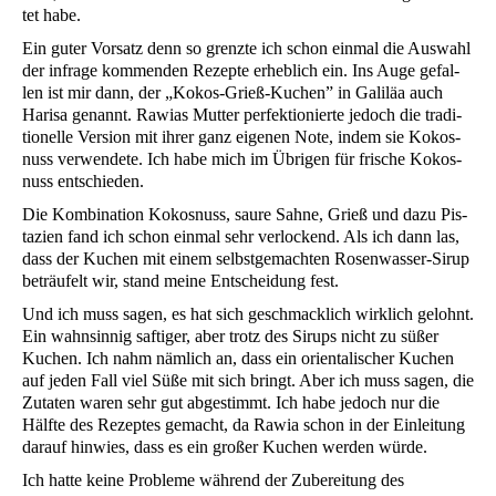
tet habe.
Ein guter Vor­satz denn so grenz­te ich schon ein­mal die Aus­wahl
der infra­ge kom­men­den Rezep­te erheb­lich ein. Ins Auge gefal­
len ist mir dann, der „Kokos-Grieß-Kuchen” in Gali­läa auch
Hari­sa genannt. Rawi­as Mut­ter per­fek­tio­nier­te jedoch die tra­di­
tio­nel­le Ver­si­on mit ihrer ganz eige­nen Note, indem sie Kokos­
nuss ver­wen­de­te. Ich habe mich im Übri­gen für fri­sche Kokos­
nuss entschieden.
Die Kom­bi­na­ti­on Kokos­nuss, sau­re Sah­ne, Grieß und dazu Pis­
ta­zi­en fand ich schon ein­mal sehr ver­lo­ckend. Als ich dann las,
dass der Kuchen mit einem selbst­ge­mach­ten Rosen­was­ser-Sirup
beträu­felt wir, stand mei­ne Ent­schei­dung fest.
Und ich muss sagen, es hat sich geschmack­lich wirk­lich gelohnt.
Ein wahn­sin­nig saf­ti­ger, aber trotz des Sirups nicht zu süßer
Kuchen. Ich nahm näm­lich an, dass ein ori­en­ta­li­scher Kuchen
auf jeden Fall viel Süße mit sich bringt. Aber ich muss sagen, die
Zuta­ten waren sehr gut abge­stimmt. Ich habe jedoch nur die
Hälf­te des Rezep­tes gemacht, da Rawia schon in der Ein­lei­tung
dar­auf hin­wies, dass es ein gro­ßer Kuchen wer­den würde.
Ich hat­te kei­ne Pro­ble­me wäh­rend der Zube­rei­tung des