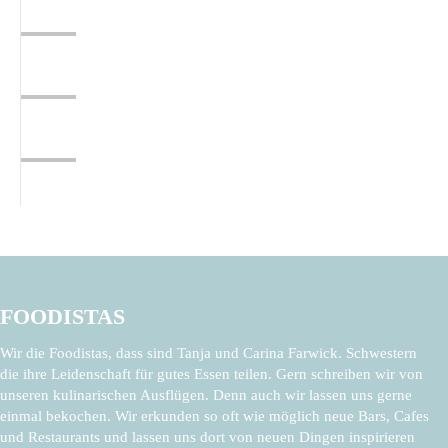
FOODISTAS
Wir die Foodistas, dass sind Tanja und Carina Farwick. Schwestern
die ihre Leidenschaft für gutes Essen teilen. Gern schreiben wir von
unseren kulinarischen Ausflügen. Denn auch wir lassen uns gerne
einmal bekochen. Wir erkunden so oft wie möglich neue Bars, Cafes
und Restaurants und lassen uns dort von neuen Dingen inspirieren