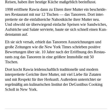
Rei­sen, haben ihre heu­ti­ge Küche maß­geb­lich beeinflusst.
1998 eröff­ne­te Rawia dann zu Ehren ihrer Mut­ter ein beschei­de­
nes Restau­rant mit nur 12 Tischen — das Tan­oreen. Dort inter­
pre­tier­te sie die ein­falls­rei­che Nah­ost­kü­che ihrer Mut­ter neu.
Und obwohl sie über­wie­gend ein­fa­che Spei­sen wie Sand­wi­ches,
Auf­stri­che und Sala­te ser­vier­te, bau­te sie sich schnell einen Kun­
den­stamm auf.
Eh sie sich ver­sah, erhielt das Tan­oreen Aus­zeich­nun­gen und
gro­ße Zei­tun­gen wie die New York Times schrie­ben posi­ti­ve
Bewer­tun­gen über sie. 10 Jah­re nach der Eröff­nung des Restau­
rants zog das Tan­oreen in eine grö­ße­re Immo­bi­lie mit 50
Tischen.
Dort kocht Rawia lei­den­schaft­lich tra­di­tio­nel­le und modern
inter­pre­tier­te Gerich­te ihrer Mut­ter, mit viel Lie­be für Zuta­ten
und mit Respekt für ihre Her­kunft. Außer­dem unter­rich­tet sie
regel­mä­ßig am kuli­na­ri­schen Insti­tut der DeGus­ti­bus Coo­king
Scholl in New York.