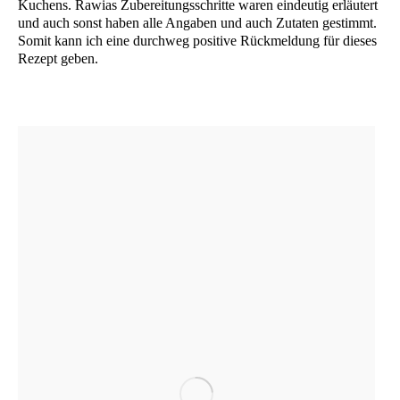
Kuchens. Rawi­as Zube­rei­tungs­schrit­te waren ein­deu­tig erläu­tert
und auch sonst haben alle Anga­ben und auch Zuta­ten gestimmt.
Somit kann ich eine durch­weg posi­ti­ve Rück­mel­dung für die­ses
Rezept geben.