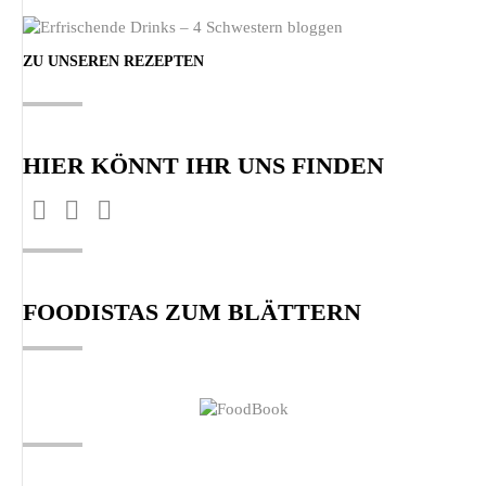
ZU UNSEREN REZEPTEN
HIER KÖNNT IHR UNS FINDEN
Finden Sie uns auf:
Facebook
Pinterest
Instagram
page
page
page
opens
opens
opens
FOODISTAS ZUM BLÄTTERN
in
in
in
new
new
new
window
window
window