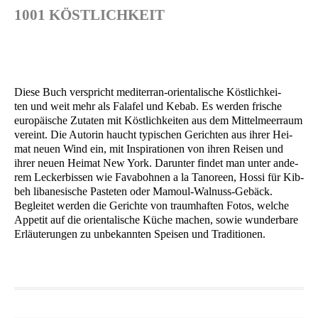
1001 KÖSTLICHKEIT
Die­se Buch ver­spricht medi­ter­ran-ori­en­ta­li­sche Köst­lich­kei­
ten und weit mehr als Fal­a­fel und Kebab. Es wer­den fri­sche
euro­päi­sche Zuta­ten mit Köst­lich­kei­ten aus dem Mit­tel­meer­raum
ver­eint. Die Autorin haucht typi­schen Gerich­ten aus ihrer Hei­
mat neu­en Wind ein, mit Inspi­ra­tio­nen von ihren Rei­sen und
ihrer neu­en Hei­mat New York. Dar­un­ter fin­det man unter ande­
rem Lecker­bis­sen wie Fav­a­boh­nen a la Tan­oreen, Hos­si für Kib­
beh liba­ne­si­sche Pas­te­ten oder Mamoul-Wal­nuss-Gebäck.
Beglei­tet wer­den die Gerich­te von traum­haf­ten Fotos, wel­che
Appe­tit auf die ori­en­ta­li­sche Küche machen, sowie wun­der­ba­re
Erläu­te­run­gen zu unbe­kann­ten Spei­sen und Traditionen.