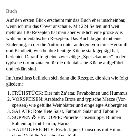
Buch
Auf den ers­ten Blick erscheint mir das Buch eher unschein­bar,
wenn ich mir das Cover anschaue. Mit 224 Sei­ten und weit
mehr als 130 Rezep­ten hat man aber wirk­lich eine gro­ße Aus­
wahl an ori­en­ta­li­schen Rezep­ten. Das Buch beginnt mit einer
Ein­lei­tung, in der die Autorin unter ande­rem von ihrer Her­kunft
und Kind­heit, wel­che ihre heu­ti­ge Küche stark geprägt hat,
berich­tet. Dar­auf folgt eine zwei­sei­ti­ge „Spei­se­kam­mer“ in der
typi­sche Grund­zu­ta­ten für die ori­en­ta­li­sche Küche auf­ge­führt
und erklärt sind.
Im Anschluss befin­den sich dann die Rezep­te, die sich wie folgt
gliedern:
FRÜHSTÜCK
: Eier mit Za’a­tar, Fav­a­boh­nen und Hummus
VORSPEISEN
: Ara­bi­sche Bro­te und typi­sche Mez­ze (Vor­
spei­sen) wie gefüll­te Wein­blät­ter und ein­ge­leg­te Auberginen
SALATE
: Rote Bete Salat, Fat­toush-Salat und Taboule
&
SUPPEN
EINTÖPFE
: Pürier­te Lin­sen­sup­pe, Blu­men­
kohl­ein­topf mit Lamm, Harira
HAUPTGERICHTE
: Fisch-Taji­ne, Cous­cous mit Hühn­
chen, Gefüll­te Arti­scho­cken, Kafta