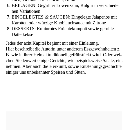
BEILAGEN
: Gegrill­ter Löwen­zahn, Bul­gur in ver­schie­de­
nen Variationen
&
EINGELEGTES
SAUCEN
: Ein­ge­leg­te Jala­pe­nos mit
Karot­ten oder wür­zi­ge Knob­lauch­sauce mit Zitrone
DESSERTS
: Rubin­ro­tes Früch­te­kom­pott sowie geroll­te
Dattelkekse
Jedes der acht Kapi­tel beginnt mit einer Ein­lei­tung.
Hier beschreibt die Autorin unter ande­rem Ess­ge­wohn­hei­ten z.
B. wie in ihrer Hei­mat tra­di­tio­nell gefrüh­stückt wird. Oder wel­
chen Stel­len­wert eini­ge Gerich­te, wie bei­spiels­wei­se Sala­te, ein­
neh­men. Aber auch die Her­kunft, sowie Ent­ste­hungs­ge­schich­te
eini­ger uns unbe­kann­ter Spei­sen und Sitten.