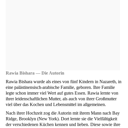
Rawia Bis­ha­ra — Die Autorin
Rawia Bis­ha­ra wur­de als eines von fünf Kin­dern in Naza­reth, in
eine paläs­ti­nen­sisch-ara­bi­sche Fami­lie, gebo­ren. Ihre Fami­lie
leg­te schon immer viel Wert auf gutes Essen. Rawia lern­te von
ihrer lei­den­schaft­li­chen Mut­ter, als auch von ihrer Groß­mutter
viel über das Kochen und Lebens­mit­tel im allgemeinen.
Nach ihrer Hoch­zeit zog die Autorin mit ihrem Mann nach Bay
Ridge, Brook­lyn (New York). Dort lern­te sie die Viel­fäl­tig­keit
der ver­schie­de­nen Küchen ken­nen und lie­ben. Die­se sowie ihre