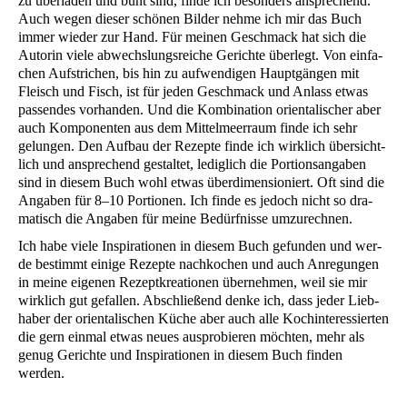
zu über­la­den und bunt sind, fin­de ich beson­ders anspre­chend.
Auch wegen die­ser schö­nen Bil­der neh­me ich mir das Buch
immer wie­der zur Hand. Für mei­nen Geschmack hat sich die
Autorin vie­le abwechs­lungs­rei­che Gerich­te über­legt. Von ein­fa­
chen Auf­stri­chen, bis hin zu auf­wen­di­gen Haupt­gän­gen mit
Fleisch und Fisch, ist für jeden Geschmack und Anlass etwas
pas­sen­des vor­han­den. Und die Kom­bi­na­ti­on ori­en­ta­li­scher aber
auch Kom­po­nen­ten aus dem Mit­tel­meer­raum fin­de ich sehr
gelun­gen. Den Auf­bau der Rezep­te fin­de ich wirk­lich über­sicht­
lich und anspre­chend gestal­tet, ledig­lich die Por­ti­ons­an­ga­ben
sind in die­sem Buch wohl etwas über­di­men­sio­niert. Oft sind die
Anga­ben für 8–10 Por­tio­nen. Ich fin­de es jedoch nicht so dra­
ma­tisch die Anga­ben für mei­ne Bedürf­nis­se umzurechnen.
Ich habe vie­le Inspi­ra­tio­nen in die­sem Buch gefun­den und wer­
de bestimmt eini­ge Rezep­te nach­ko­chen und auch Anre­gun­gen
in mei­ne eige­nen Rezept­krea­tio­nen über­neh­men, weil sie mir
wirk­lich gut gefal­len. Abschlie­ßend den­ke ich, dass jeder Lieb­
ha­ber der ori­en­ta­li­schen Küche aber auch alle Koch­in­ter­es­sier­ten
die gern ein­mal etwas neu­es aus­pro­bie­ren möch­ten, mehr als
genug Gerich­te und Inspi­ra­tio­nen in die­sem Buch fin­den
werden.