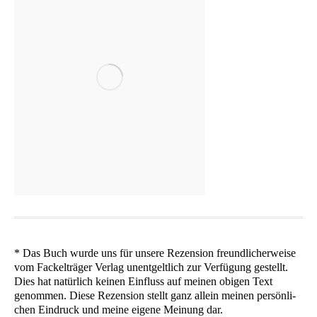
* Das Buch wur­de uns für unse­re Rezen­si­on freund­li­cher­wei­se
vom Fackel­trä­ger Ver­lag unent­gelt­lich zur Ver­fü­gung gestellt.
Dies hat natür­lich kei­nen Ein­fluss auf mei­nen obi­gen Text
genom­men. Die­se Rezen­si­on stellt ganz allein mei­nen per­sön­li­
chen Ein­druck und mei­ne eige­ne Mei­nung dar.