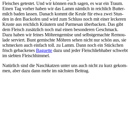
Flei­sches getes­tet. Und wir kön­nen euch sagen, es war ein Traum.
Einen Tag vor­her haben wir das Lamm näm­lich in reich­lich But­ter­
milch baden las­sen. Danach kommt die Keu­le für etwa zwei Stun­
den in den Back­ofen und wird zum Schluss noch mit einer lecke­ren
Krus­te aus reich­lich Kräu­tern und Par­me­san über­ba­cken. Das gibt
dem Fleisch zusätz­lich noch mal einen beson­de­ren Geschmack.
Dazu haben wir fei­nes Möh­ren­ge­mü­se und selbst­ge­mach­te Remou­
la­de ser­viert. Bunt gemisch­te Möh­ren sehen nicht nur schön aus, sie
schme­cken auch ein­fach toll. zu Lamm. Dann noch ein Stück­chen
frisch geba­cke­nes
Baguette
dazu und jeder Fleisch­lieb­ha­ber schwebt
im sieb­ten Fleischhimmel.
Natür­lich sind die Nasch­kat­zen unter uns auch nicht zu kurz gekom­
men, aber dazu dann mehr im nächs­ten Beitrag.