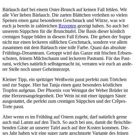
Bär­lauch darf bei einem Oster-Brunch auf kei­nen Fall feh­len. Wir
alle Vier lie­ben Bär­lauch. Die zar­ten Blätt­chen ver­lei­hen so vie­len
Spei­sen einen ganz beson­de­ren Geschmack und Wür­ze, was wir
euch ja bereits in zahl­rei­chen
Rezep­ten
gezeigt haben. So auch bei
unse­rem Süpp­chen für die Brunch­ta­fel. Die Basis die­ser köst­lich
cre­mi­gen Sup­pe bil­den in die­sem Fall Erb­sen. Die geben der Sup­pe
nicht nur einen lecke­ren süß­li­chen Geschmack, son­dern vor allem
zusam­men mit dem Bär­lauch eine tol­le Far­be. Qua­si das abso­lu­te
Früh­lings-Dream­team. Getoppt wird das Gan­ze mit fri­schen Erb­sen­
scho­ten, fei­nem Milch­schaum und lecke­rem Past­ra­mi. Für das Past­
ra­mi, wel­ches natür­lich selbst­ge­macht ist, ver­ra­ten wir euch an ande­
rer Stel­le noch unser Geheimrezept.
Klei­ner Tipp, ein sprit­zi­ger Weiß­wein passt per­fekt zum Tört­chen
und zur Sup­pe. Hier hat Tan­ja einen ganz beson­ders köst­li­chen
Trop­fen auf­ge­tan. Der Phoe­nix von Wein­gut der Weber Brü­der ist
eine Her­zens­an­ge­le­gen­heit. Der Wein ist mit einer üppi­gen Säu­re
aus­ge­stat­tet, die per­fekt zum cre­mi­gen Süpp­chen und der Crê­pes-
Tor­te passt.
Aber wenn es im Früh­ling auf Ostern zugeht, darf natür­lich ger­ne
auch mal Lamm auf den Tisch. So auch bei uns, damit die fleisch­lie­
ben­den Gäs­te an unse­rer Tafel auch auf ihre Kos­ten kom­men. Die­
ses Jahr haben wir eine super zar­te geschmor­te Vari­an­te des fei­nen