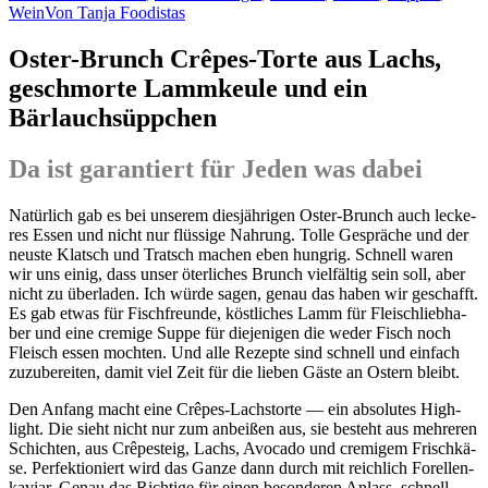
Wein
Von
Tanja Foodistas
Oster-Brunch Crêpes-Torte aus Lachs,
geschmorte Lammkeule und ein
Bärlauchsüppchen
Da ist garantiert für Jeden was dabei
Natür­lich gab es bei unse­rem dies­jäh­ri­gen Oster-Brunch auch lecke­
res Essen und nicht nur flüs­si­ge Nah­rung. Tol­le Gesprä­che und der
neus­te Klatsch und Tratsch machen eben hung­rig. Schnell waren
wir uns einig, dass unser öter­li­ches Brunch viel­fäl­tig sein soll, aber
nicht zu über­la­den. Ich wür­de sagen, genau das haben wir geschafft.
Es gab etwas für Fisch­freun­de, köst­li­ches Lamm für Fleisch­lieb­ha­
ber und eine cre­mi­ge Sup­pe für die­je­ni­gen die weder Fisch noch
Fleisch essen moch­ten. Und alle Rezep­te sind schnell und ein­fach
zuzu­be­rei­ten, damit viel Zeit für die lie­ben Gäs­te an Ostern bleibt.
Den Anfang macht eine Crê­pes-Lachstor­te — ein abso­lu­tes High­
light. Die sieht nicht nur zum anbei­ßen aus, sie besteht aus meh­re­ren
Schich­ten, aus Crê­pesteig, Lachs, Avo­ca­do und cre­mi­gem Frisch­kä­
se. Per­fek­tio­niert wird das Gan­ze dann durch mit reich­lich Forel­len­
ka­vi­ar. Genau das Rich­ti­ge für einen beson­de­ren Anlass, schnell