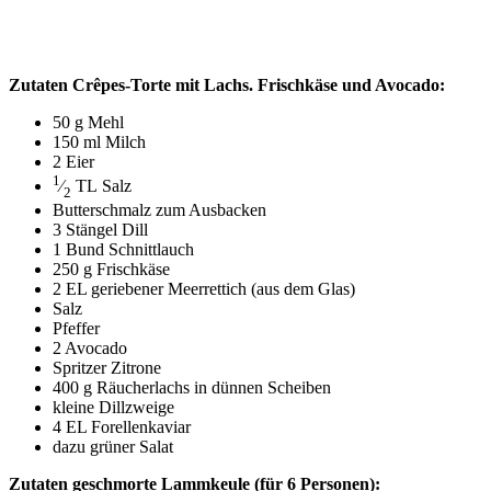
Zuta­ten Crê­pes-Tor­te mit Lachs. Frisch­kä­se und Avocado:
50 g Mehl
150 ml Milch
2 Eier
1
⁄
TL
Salz
2
But­ter­schmalz zum Ausbacken
3 Stän­gel Dill
1 Bund Schnittlauch
250 g Frischkäse
2
EL
gerie­be­ner Meer­ret­tich (aus dem Glas)
Salz
Pfef­fer
2 Avo­ca­do
Sprit­zer Zitrone
400 g Räu­cher­lachs in dün­nen Scheiben
klei­ne Dillzweige
4
EL
Forellenkaviar
dazu grü­ner Salat
Zuta­ten geschmor­te Lamm­keu­le (für 6 Personen):