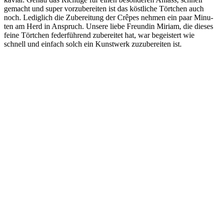
gemacht und super vor­zu­be­rei­ten ist das köst­li­che Tört­chen auch
noch. Ledig­lich die Zube­rei­tung der Crê­pes neh­men ein paar Minu­
ten am Herd in Anspruch. Unse­re lie­be Freun­din Miri­am, die die­ses
fei­ne Tört­chen feder­füh­rend zube­rei­tet hat, war begeis­tert wie
schnell und ein­fach solch ein Kunst­werk zuzu­be­rei­ten ist.