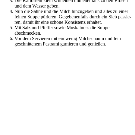
Die Kar­tof­feln klein schnei­den und eben­falls zu den Erb­sen
und dem Was­ser geben.
Nun die Sah­ne und die Milch hin­zu­ge­ben und alles zu einer
fei­nen Sup­pe pürie­ren. Gege­be­nen­falls durch ein Sieb pas­sie­
ren, damit ihr eine schö­ne Kon­sis­tenz erhaltet.
Mit Salz und Pfef­fer sowie Mus­kat­nuss die Sup­pe
abschmecken.
Vor dem Ser­vie­ren mit ein wenig Milch­schaum und fein
geschnit­te­nem Past­ra­mi gar­nie­ren und genießen.