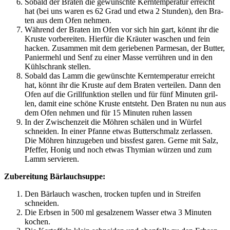
Sobald der Bra­ten die gewünsch­te Kern­tem­pe­ra­tur erreicht
hat (bei uns waren es 62 Grad und etwa 2 Stun­den), den Bra­
ten aus dem Ofen nehmen.
Wäh­rend der Bra­ten im Ofen vor sich hin gart, könnt ihr die
Krus­te vor­be­rei­ten. Hier­für die Kräu­ter waschen und fein
hacken. Zusam­men mit dem gerie­be­nen Par­me­san, der But­ter,
Panier­mehl und Senf zu einer Mas­se ver­rüh­ren und in den
Kühl­schrank stellen.
Sobald das Lamm die gewünsch­te Kern­tem­pe­ra­tur erreicht
hat, könnt ihr die Krus­te auf dem Bra­ten ver­tei­len. Dann den
Ofen auf die Grill­funk­ti­on stel­len und für fünf Minu­ten gril­
len, damit eine schö­ne Krus­te ent­steht. Den Bra­ten nu nun aus
dem Ofen neh­men und für 15 Minu­ten ruhen lassen
In der Zwi­schen­zeit die Möh­ren schä­len und in Wür­fel
schnei­den. In einer Pfan­ne etwas But­ter­schmalz zer­las­sen.
Die Möh­ren hin­zu­ge­ben und biss­fest garen. Ger­ne mit Salz,
Pfef­fer, Honig und noch etwas Thy­mi­an wür­zen und zum
Lamm servieren.
Zube­rei­tung Bärlauchsuppe:
Den Bär­lauch waschen, tro­cken tup­fen und in Strei­fen
schneiden.
Die Erb­sen in 500 ml gesal­ze­nem Was­ser etwa 3 Minu­ten
kochen.