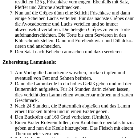
rest­li­chen 125 g Frisch­kä­se ver­men­gen. Eben­falls mit Salz,
Pfef­fer und Zitro­ne abschmecken.
Nun auf die Crê­pes dünn eine Schicht Frisch­kä­se und dann
eini­ge Schei­ben Lachs ver­tei­len. Für das nächs­te Crê­pes dann
die Avo­ca­do­creme und Lachs ver­tei­len und so immer
abwech­selnd ver­fah­ren. Die beleg­ten Crê­pes zu einer Tor­te
auf­ein­an­der­schich­ten. Die Tor­te bis zum Ser­vie­ren in den
Kühl­schrank stel­len. Dann mit Forel­len­ka­vi­ar und Dill deko­
rie­ren und anschneiden.
Den Salat nach Belie­ben anma­chen und dazu servieren.
Zube­rei­tung Lammkeule:
Am Vor­tag die Lamm­keu­le waschen, tro­cken tup­fen und
even­tu­ell von Fett und Seh­nen befreien.
Dann die Lamm­keu­le in ein hohes Gefäß geben und mit der
But­ter­milch auf­gie­ßen. Für 24 Stun­den dar­in zie­hen las­sen,
dies ver­leiht dem Lamm einen wun­der­bar mür­ben und zar­ten
Geschmack.
Nach 24 Stun­den, die But­ter­milch abgie­ßen und das Lamm
erneut tro­cken tup­fen und in einen Brä­ter geben.
Den Back­ofen auf 160 Grad vor­hei­zen (Umluft).
Einen Brä­ter Rot­wein fül­len, den Knob­lauch eben­falls hin­zu­
ge­ben und nun die Keu­le hin­zu­ge­ben. Das Fleisch mit einem
Ther­mo­me­ter versehen.