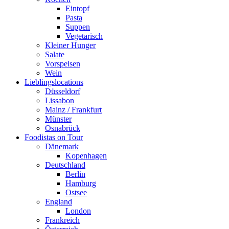
Eintopf
Pasta
Suppen
Vegetarisch
Kleiner Hunger
Salate
Vorspeisen
Wein
Lieblingslocations
Düsseldorf
Lissabon
Mainz / Frankfurt
Münster
Osnabrück
Foodistas on Tour
Dänemark
Kopenhagen
Deutschland
Berlin
Hamburg
Ostsee
England
London
Frankreich