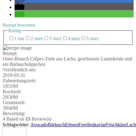
Rezept bewer­ten
Rating
1 star
2 stars
3 stars
4 stars
5 stars
Rezept:
Oster-Brunch Crê­pes-Tor­te aus Lachs, geschmor­te Lamm­keu­le und
ein Bärlauchsüppchen
Ver­öf­fent­lich am:
2019-03-31
Zube­rei­tungs­zeit:
1H10M
Koch­zeit:
2H30M
Gesamt­zeit:
3H40M
Bewer­tung:
4
Based on
15
Review(s)
Schlagwörter:
Avocado
Bärlauch
Erbsen
Forellenkaviar
Frischkäse
Lach