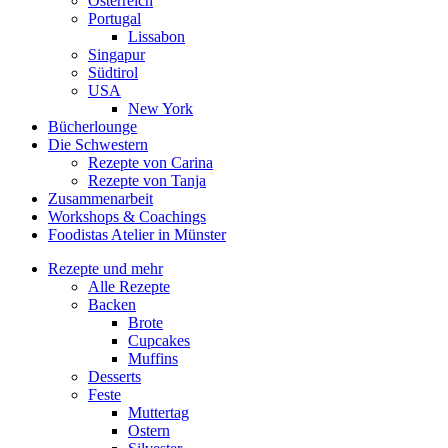
Österreich
Portugal
Lissabon
Singapur
Südtirol
USA
New York
Bücherlounge
Die Schwestern
Rezepte von Carina
Rezepte von Tanja
Zusammenarbeit
Workshops
&
Coachings
Foodistas Atelier in Münster
Rezepte und mehr
Alle Rezepte
Backen
Brote
Cupcakes
Muffins
Desserts
Feste
Muttertag
Ostern