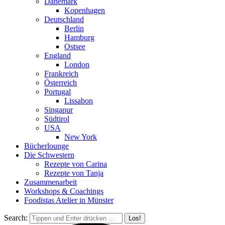
Dänemark
Kopenhagen
Deutschland
Berlin
Hamburg
Ostsee
England
London
Frankreich
Österreich
Portugal
Lissabon
Singapur
Südtirol
USA
New York
Bücherlounge
Die Schwestern
Rezepte von Carina
Rezepte von Tanja
Zusammenarbeit
Workshops
&
Coachings
Foodistas Atelier in Münster
Search: