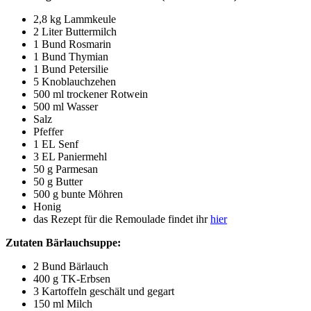
2,8 kg Lammkeule
2 Liter Buttermilch
1 Bund Rosmarin
1 Bund Thymian
1 Bund Petersilie
5 Knob­lauch­ze­hen
500 ml tro­cke­ner Rotwein
500 ml Wasser
Salz
Pfef­fer
1
EL
Senf
3
EL
Paniermehl
50 g Parmesan
50 g Butter
500 g bun­te Möhren
Honig
das Rezept für die Remou­la­de fin­det ihr
hier
Zuta­ten Bärlauchsuppe:
2 Bund Bärlauch
400 g TK-Erbsen
3 Kar­tof­feln geschält und gegart
150 ml Milch