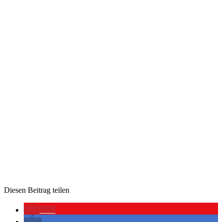
Die­sen Bei­trag teilen
340