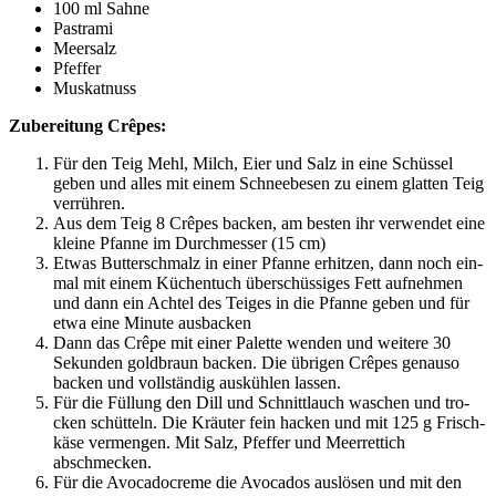
100 ml Sahne
Past­ra­mi
Meer­salz
Pfef­fer
Mus­kat­nuss
Zube­rei­tung Crêpes:
Für den Teig Mehl, Milch, Eier und Salz in eine Schüs­sel
geben und alles mit einem Schnee­be­sen zu einem glat­ten Teig
verrühren.
Aus dem Teig 8 Crê­pes backen, am bes­ten ihr ver­wen­det eine
klei­ne Pfan­ne im Durch­mes­ser (15 cm)
Etwas But­ter­schmalz in einer Pfan­ne erhit­zen, dann noch ein­
mal mit einem Küchen­tuch über­schüs­si­ges Fett auf­neh­men
und dann ein Ach­tel des Tei­ges in die Pfan­ne geben und für
etwa eine Minu­te ausbacken
Dann das Crê­pe mit einer Palet­te wen­den und wei­te­re 30
Sekun­den gold­braun backen. Die übri­gen Crê­pes genau­so
backen und voll­stän­dig aus­küh­len lassen.
Für die Fül­lung den Dill und Schnitt­lauch waschen und tro­
cken schüt­teln. Die Kräu­ter fein hacken und mit 125 g Frisch­
kä­se ver­men­gen. Mit Salz, Pfef­fer und Meer­ret­tich
abschmecken.
Für die Avo­ca­do­creme die Avo­ca­dos aus­lö­sen und mit den