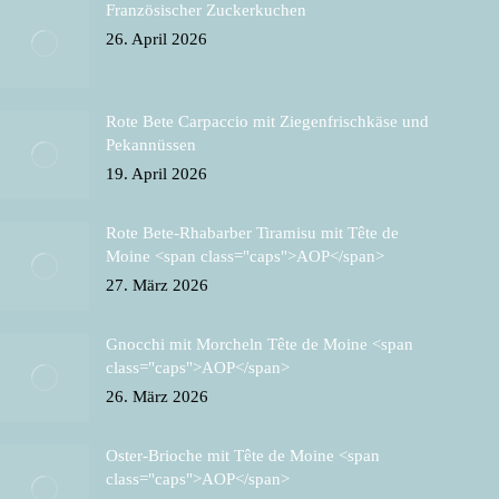
Französischer Zuckerkuchen
26. April 2026
Rote Bete Carpaccio mit Ziegenfrischkäse und
Pekannüssen
19. April 2026
Rote Bete-Rhabarber Tiramisu mit Tête de
Moine <span class="caps">AOP</span>
27. März 2026
Gnocchi mit Morcheln Tête de Moine <span
class="caps">AOP</span>
26. März 2026
Oster-Brioche mit Tête de Moine <span
class="caps">AOP</span>