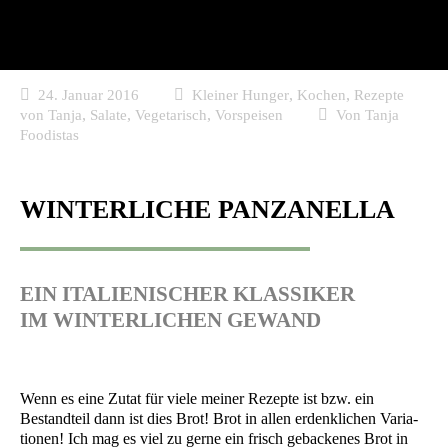
,
,
24. Januar 2016
Kleiner Hunger
Kochen
Rezepte
,
,
,
von Tanja
Salate
Vegetarisch
Vorspeisen
Von
Tanja
Foodistas
WINTERLICHE PANZANELLA
EIN ITALIENISCHER KLASSIKER
IM WINTERLICHEN GEWAND
Wenn es eine Zutat für vie­le mei­ner Rezep­te ist bzw. ein
Bestand­teil dann ist dies Brot! Brot in allen erdenk­li­chen Varia­
tio­nen! Ich mag es viel zu ger­ne ein frisch geba­cke­nes Brot in