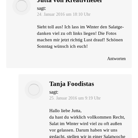
Jutta von Kreativfieber
sagt:
24. Januar 2016 um 18:10 Uhr
Sieht toll aus! Ich lass im Win­ter den Salat­ge­
dan­ken viel zu oft links lie­gen! Die Fotos
machen mir jetzt rich­tig Lust drauf! Schö­nen
Sonn­tag wünsch ich euch!
Antworten
Tanja Foodistas
sagt:
25. Januar 2016 um 9:19 Uhr
Hal­lo lie­be Jutta,
da hast du wirk­lich voll­kom­men Recht,
Salat im Win­ter wird viel zu oft außen
vor gelas­sen. Dar­um haben wir uns
gedacht, stel­len wir in einer Salat­wo­che