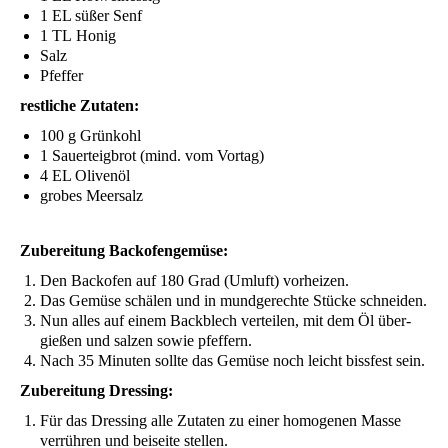
1
EL
süßer Senf
1
TL
Honig
Salz
Pfef­fer
rest­li­che Zutaten:
100 g Grünkohl
1 Sau­er­teig­brot (mind. vom Vortag)
4
EL
Olivenöl
gro­bes Meersalz
Zube­rei­tung Backofengemüse:
Den Back­ofen auf 180 Grad (Umluft) vorheizen.
Das Gemü­se schä­len und in mund­ge­rech­te Stü­cke schneiden.
Nun alles auf einem Back­blech ver­tei­len, mit dem Öl über­
gie­ßen und sal­zen sowie pfeffern.
Nach 35 Minu­ten soll­te das Gemü­se noch leicht biss­fest sein.
Zube­rei­tung Dressing:
Für das Dres­sing alle Zuta­ten zu einer homo­ge­nen Mas­se
ver­rüh­ren und bei­sei­te stellen.