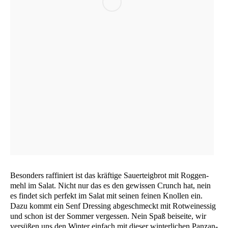
Beson­ders raf­fi­niert ist das kräf­ti­ge Sau­er­teig­brot mit Rog­gen­
mehl im Salat. Nicht nur das es den gewis­sen Crunch hat, nein
es fin­det sich per­fekt im Salat mit sei­nen fei­nen Knol­len ein.
Dazu kommt ein Senf Dres­sing abge­schmeckt mit Rot­wein­es­sig
und schon ist der Som­mer ver­ges­sen. Nein Spaß bei­sei­te, wir
ver­sü­ßen uns den Win­ter ein­fach mit die­ser win­ter­li­chen Panz­an­