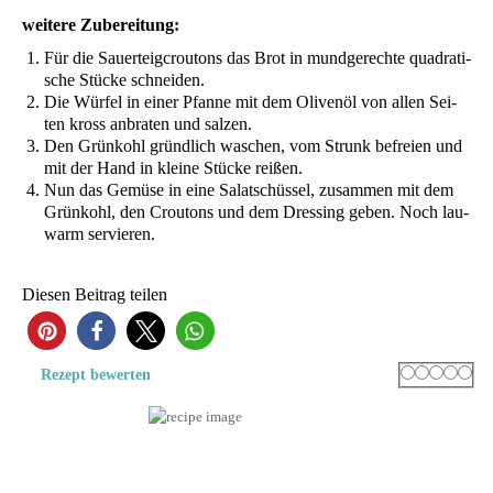
wei­te­re Zubereitung:
Für die Sau­er­teig­c­rou­tons das Brot in mund­ge­rech­te qua­dra­ti­
sche Stü­cke schneiden.
Die Wür­fel in einer Pfan­ne mit dem Oli­ven­öl von allen Sei­
ten kross anbra­ten und salzen.
Den Grün­kohl gründ­lich waschen, vom Strunk befrei­en und
mit der Hand in klei­ne Stü­cke reißen.
Nun das Gemü­se in eine Salat­schüs­sel, zusam­men mit dem
Grün­kohl, den Crou­tons und dem Dres­sing geben. Noch lau­
warm servieren.
Die­sen Bei­trag teilen
52
Rating
1 star
2 stars
3 stars
4 sta
5 s
Rezept bewer­ten