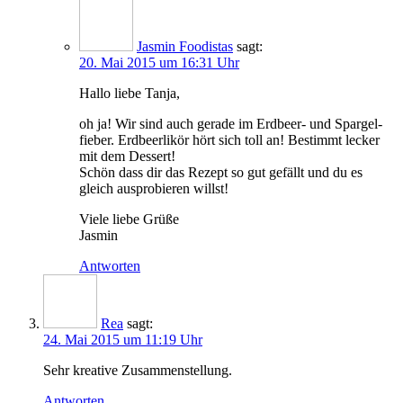
Jasmin Foodistas
sagt:
20. Mai 2015 um 16:31 Uhr
Hal­lo lie­be Tanja,
oh ja! Wir sind auch gera­de im Erd­beer- und Spar­gel­
fie­ber. Erd­beer­li­kör hört sich toll an! Bestimmt lecker
mit dem Dessert!
Schön dass dir das Rezept so gut gefällt und du es
gleich aus­pro­bie­ren willst!
Vie­le lie­be Grüße
Jasmin
Antworten
Rea
sagt:
24. Mai 2015 um 11:19 Uhr
Sehr krea­ti­ve Zusammenstellung.
Antworten