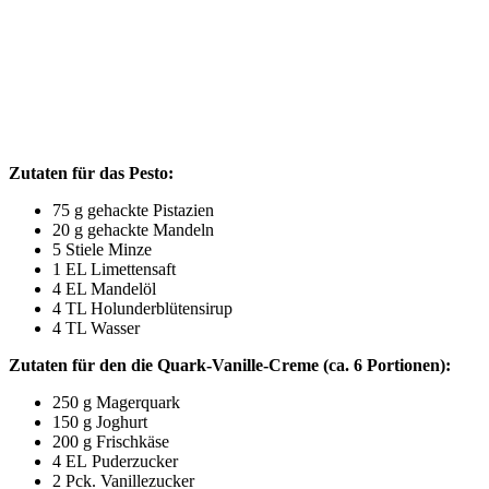
Zuta­ten für das Pesto:
75 g gehack­te Pistazien
20 g gehack­te Mandeln
5 Stie­le Minze
1
EL
Limettensaft
4
EL
Mandelöl
4
TL
Holunderblütensirup
4
TL
Wasser
Zuta­ten für den die Quark-Vanil­le-Creme (ca. 6 Portionen):
250 g Magerquark
150 g Joghurt
200 g Frischkäse
4
EL
Puderzucker
2 Pck. Vanillezucker