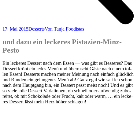
17. Mai 2015
Desserts
Von
Tanja Foodistas
und dazu ein leckeres Pistazien-Minz-
Pesto
Ein lecke­res Des­sert nach dem Essen — was gibt es Bes­se­res? Das
Des­sert krönt ein jedes Menü und über­rascht Gäs­te nach einem tol­
len Essen! Des­serts machen mei­ner Mei­nung nach ein­fach glück­lich
und Run­den ein gelun­ge­nes Menü ab! Ganz egal wie satt ich schon
nach dem Haupt­gang bin, ein Des­sert passt meist noch! Und es gibt
so vie­le tol­le Des­sert Varia­tio­nen, ob schnell oder auf­wen­dig zube­
rei­tet, ob mit Scho­ko­la­de oder Frucht, kalt oder warm, … ein lecke­
res Des­sert lässt mein Herz höher schlagen!