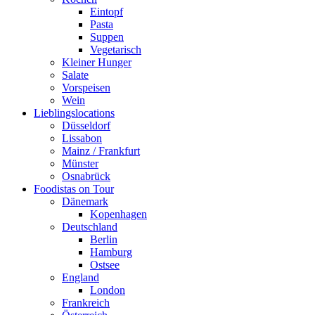
Eintopf
Pasta
Suppen
Vegetarisch
Kleiner Hunger
Salate
Vorspeisen
Wein
Lieblingslocations
Düsseldorf
Lissabon
Mainz / Frankfurt
Münster
Osnabrück
Foodistas on Tour
Dänemark
Kopenhagen
Deutschland
Berlin
Hamburg
Ostsee
England
London
Frankreich