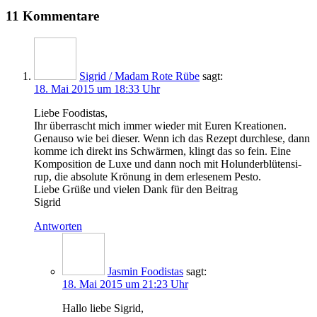
11 Kommentare
Sigrid / Madam Rote Rübe
sagt:
18. Mai 2015 um 18:33 Uhr
Lie­be Foodistas,
Ihr über­rascht mich immer wie­der mit Euren Krea­tio­nen.
Genau­so wie bei die­ser. Wenn ich das Rezept durch­le­se, dann
kom­me ich direkt ins Schwär­men, klingt das so fein. Eine
Kom­po­si­ti­on de Luxe und dann noch mit Holun­der­blü­ten­si­
rup, die abso­lu­te Krö­nung in dem erle­se­nem Pesto.
Lie­be Grü­ße und vie­len Dank für den Beitrag
Sigrid
Antworten
Jasmin Foodistas
sagt:
18. Mai 2015 um 21:23 Uhr
Hal­lo lie­be Sigrid,