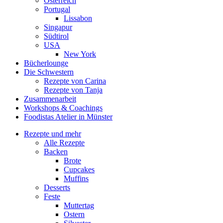
Österreich
Portugal
Lissabon
Singapur
Südtirol
USA
New York
Bücherlounge
Die Schwestern
Rezepte von Carina
Rezepte von Tanja
Zusammenarbeit
Workshops
&
Coachings
Foodistas Atelier in Münster
Rezepte und mehr
Alle Rezepte
Backen
Brote
Cupcakes
Muffins
Desserts
Feste
Muttertag
Ostern