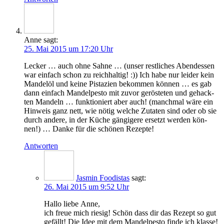
Anne
sagt:
25. Mai 2015 um 17:20 Uhr
Lecker … auch ohne Sah­ne … (unser rest­li­ches Abend­essen
war ein­fach schon zu reich­hal­tig! :)) Ich habe nur lei­der kein
Man­del­öl und kei­ne Pis­ta­zi­en bekom­men kön­nen … es gab
dann ein­fach Man­del­pes­to mit zuvor gerös­te­ten und gehack­
ten Man­deln … funk­tio­niert aber auch! (manch­mal wäre ein
Hin­weis ganz nett, wie nötig wel­che Zuta­ten sind oder ob sie
durch ande­re, in der Küche gän­gi­ge­re ersetzt wer­den kön­
nen!) … Dan­ke für die schö­nen Rezepte!
Antworten
Jasmin Foodistas
sagt:
26. Mai 2015 um 9:52 Uhr
Hal­lo lie­be Anne,
ich freue mich rie­sig! Schön dass dir das Rezept so gut
gefällt! Die Idee mit dem Man­del­pes­to fin­de ich klas­se!