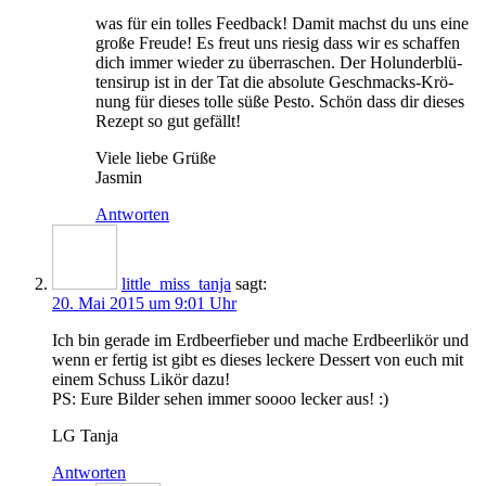
was für ein tol­les Feed­back! Damit machst du uns eine
gro­ße Freu­de! Es freut uns rie­sig dass wir es schaf­fen
dich immer wie­der zu über­ra­schen. Der Holun­der­blü­
ten­si­rup ist in der Tat die abso­lu­te Geschmacks-Krö­
nung für die­ses tol­le süße Pes­to. Schön dass dir die­ses
Rezept so gut gefällt!
Vie­le lie­be Grüße
Jasmin
Antworten
little_miss_tanja
sagt:
20. Mai 2015 um 9:01 Uhr
Ich bin gera­de im Erd­beer­fie­ber und mache Erd­beer­li­kör und
wenn er fer­tig ist gibt es die­ses lecke­re Des­sert von euch mit
einem Schuss Likör dazu!
PS
: Eure Bil­der sehen immer soooo lecker aus! :)
LG
Tan­ja
Antworten