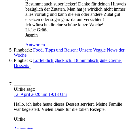
Bestimmt auch super lecker! Dan­ke für dei­nen Hin­weis
bezüg­lich der Zuta­ten. Man hat ja wirk­lich nicht immer
alles vor­rä­tig und kann die ein oder ande­re Zutat gut
erset­zen oder sogar ganz dar­auf verzichten!
Ich wün­sche dir eine schö­ne kur­ze Woche!
Lie­be Grüße
Jasmin
Antworten
Pingback:
Food, Tipps und Reisen: Unsere Veggie News der
Woche
Pingback:
Löffel dich glücklich! 18 himmlisch-gute Creme-
Desserts
Ulrike
sagt:
12. April 2020 um 19:18 Uhr
Hal­lo. ich habe heu­te die­ses Des­sert ser­viert. Mei­ne Fami­lie
war begeis­tert. Vie­len Dank für die tol­len Rezepte.
Ulri­ke
Antworten