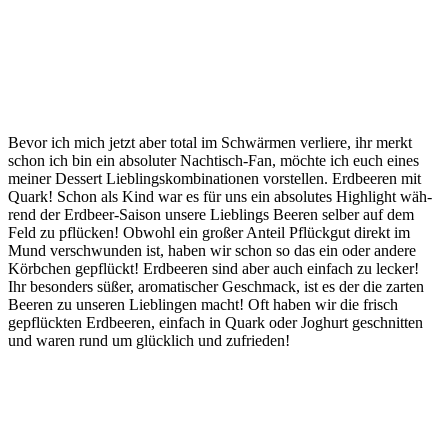
Bevor ich mich jetzt aber total im Schwär­men ver­lie­re, ihr merkt
schon ich bin ein abso­lu­ter Nach­tisch-Fan, möch­te ich euch eines
mei­ner Des­sert Lieb­lings­kom­bi­na­tio­nen vor­stel­len. Erd­bee­ren mit
Quark! Schon als Kind war es für uns ein abso­lu­tes High­light wäh­
rend der Erd­beer-Sai­son unse­re Lieb­lings Bee­ren sel­ber auf dem
Feld zu pflü­cken! Obwohl ein gro­ßer Anteil Pflück­gut direkt im
Mund ver­schwun­den ist, haben wir schon so das ein oder ande­re
Körb­chen gepflückt! Erd­bee­ren sind aber auch ein­fach zu lecker!
Ihr beson­ders süßer, aro­ma­ti­scher Geschmack, ist es der die zar­ten
Bee­ren zu unse­ren Lieb­lin­gen macht! Oft haben wir die frisch
gepflück­ten Erd­bee­ren, ein­fach in Quark oder Joghurt geschnit­ten
und waren rund um glück­lich und zufrieden!