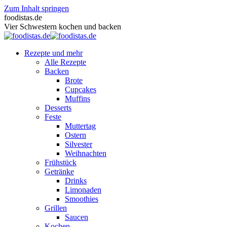
Zum Inhalt springen
foodistas.de
Vier Schwestern kochen und backen
Rezepte und mehr
Alle Rezepte
Backen
Brote
Cupcakes
Muffins
Desserts
Feste
Muttertag
Ostern
Silvester
Weihnachten
Frühstück
Getränke
Drinks
Limonaden
Smoothies
Grillen
Saucen
Kochen