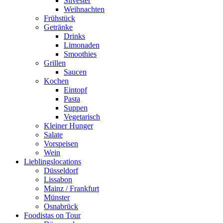
Silvester
Weihnachten
Frühstück
Getränke
Drinks
Limonaden
Smoothies
Grillen
Saucen
Kochen
Eintopf
Pasta
Suppen
Vegetarisch
Kleiner Hunger
Salate
Vorspeisen
Wein
Lieblingslocations
Düsseldorf
Lissabon
Mainz / Frankfurt
Münster
Osnabrück
Foodistas on Tour