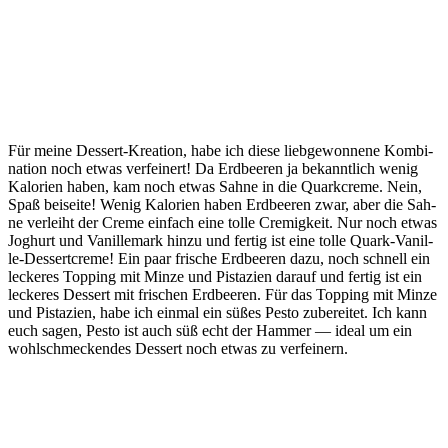
Für mei­ne Des­sert-Krea­ti­on, habe ich die­se lieb­ge­won­ne­ne Kom­bi­
na­ti­on noch etwas ver­fei­nert! Da Erd­bee­ren ja bekannt­lich wenig
Kalo­rien haben, kam noch etwas Sah­ne in die Quark­creme. Nein,
Spaß bei­sei­te! Wenig Kalo­rien haben Erd­bee­ren zwar, aber die Sah­
ne ver­leiht der Creme ein­fach eine tol­le Cre­mig­keit. Nur noch etwas
Joghurt und Vanil­le­mark hin­zu und fer­tig ist eine tol­le Quark-Vanil­
le-Des­sert­creme! Ein paar fri­sche Erd­bee­ren dazu, noch schnell ein
lecke­res Top­ping mit Min­ze und Pis­ta­zi­en dar­auf und fer­tig ist ein
lecke­res Des­sert mit fri­schen Erd­bee­ren. Für das Top­ping mit Min­ze
und Pis­ta­zi­en, habe ich ein­mal ein süßes Pes­to zube­rei­tet. Ich kann
euch sagen, Pes­to ist auch süß echt der Ham­mer — ide­al um ein
wohl­schme­cken­des Des­sert noch etwas zu verfeinern.