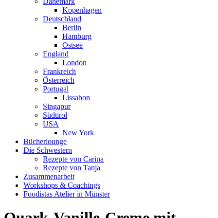
Dänemark
Kopenhagen
Deutschland
Berlin
Hamburg
Ostsee
England
London
Frankreich
Österreich
Portugal
Lissabon
Singapur
Südtirol
USA
New York
Bücherlounge
Die Schwestern
Rezepte von Carina
Rezepte von Tanja
Zusammenarbeit
Workshops
&
Coachings
Foodistas Atelier in Münster
Quark-Vanille-Creme mit