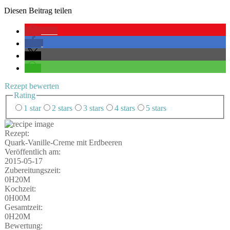
Die­sen Bei­trag teilen
423
Rezept bewer­ten
Rating
1 star
2 stars
3 stars
4 stars
5 stars
Rezept:
Quark-Vanil­le-Creme mit Erdbeeren
Ver­öf­fent­lich am:
2015-05-17
Zube­rei­tungs­zeit:
0H20M
Koch­zeit:
0H00M
Gesamt­zeit:
0H20M
Bewer­tung: