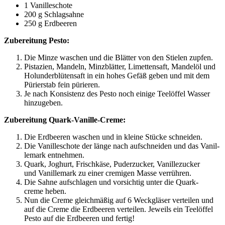
1 Vanil­le­scho­te
200 g Schlagsahne
250 g Erdbeeren
Zube­rei­tung Pesto:
Die Min­ze waschen und die Blät­ter von den Stie­len zupfen.
Pis­ta­zi­en, Man­deln, Minz­blät­ter, Limet­ten­saft, Man­del­öl und
Holun­der­blü­ten­saft in ein hohes Gefäß geben und mit dem
Pürier­stab fein pürieren.
Je nach Kon­sis­tenz des Pes­to noch eini­ge Tee­löf­fel Was­ser
hinzugeben.
Zube­rei­tung Quark-Vanille-Creme:
Die Erd­bee­ren waschen und in klei­ne Stü­cke schneiden.
Die Vanil­le­scho­te der län­ge nach auf­schnei­den und das Vanil­
le­mark entnehmen.
Quark, Joghurt, Frisch­kä­se, Puder­zu­cker, Vanil­le­zu­cker
und Vanil­le­mark zu einer cre­mi­gen Mas­se verrühren.
Die Sah­ne auf­schla­gen und vor­sich­tig unter die Quark­
creme heben.
Nun die Creme gleich­mä­ßig auf 6 Weck­glä­ser ver­tei­len und
auf die Creme die Erd­bee­ren ver­tei­len. Jeweils ein Tee­löf­fel
Pes­to auf die Erd­bee­ren und fertig!