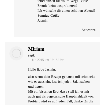
ter­tech­nisch nichts im Wege. Vie­le
Freu­de beim ausprobieren!
Ich wün­sche dir einen schö­nen Abend!
Son­ni­ge Grüße
Jasmin
Antworten
Miriam
sagt:
1. Juli 2015 um 12:18 Uhr
Hal­lo lie­be Jasmin,
also wenn dein Rezept genau­so toll schmeckt
wie es aus­sieht, lass ich jeden Salat ste­hen
und liegen.
Mit ein biss­chen Brot dazu stell ich es mir
auch gut als vege­ta­ri­sche Haupt­mahl­zeit vor.
Pro­biert wird es auf jeden Fall, dan­ke für die