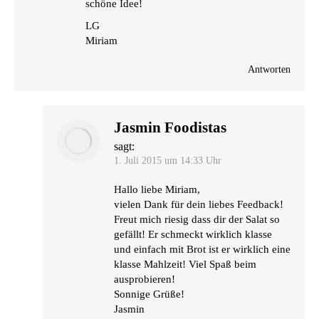
schö­ne Idee!
LG
Miriam
Antworten
Jasmin Foodistas
sagt:
1. Juli 2015 um 14:33 Uhr
Hal­lo lie­be Miriam,
vie­len Dank für dein lie­bes Feed­back!
Freut mich rie­sig dass dir der Salat so
gefällt! Er schmeckt wirk­lich klas­se
und ein­fach mit Brot ist er wirk­lich eine
klas­se Mahl­zeit! Viel Spaß beim
ausprobieren!
Son­ni­ge Grüße!
Jasmin