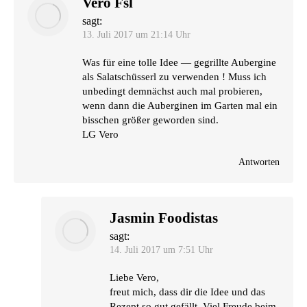
Vero Fsl
sagt:
13. Juli 2017 um 21:14 Uhr
Was für eine tol­le Idee — gegrill­te Auber­gi­ne
als Salat­schüs­serl zu ver­wen­den ! Muss ich
unbe­dingt dem­nächst auch mal pro­bie­ren,
wenn dann die Auber­gi­nen im Gar­ten mal ein
biss­chen grö­ßer gewor­den sind.
LG
Vero
Antworten
Jasmin Foodistas
sagt:
14. Juli 2017 um 7:51 Uhr
Lie­be Vero,
freut mich, dass dir die Idee und das
Rezept so gut gefällt. Viel Freu­de beim