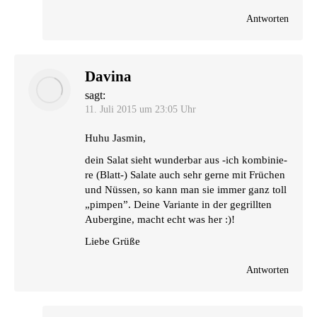
Antworten
Davina
sagt:
11. Juli 2015 um 23:05 Uhr
Huhu Jas­min,
dein Salat sieht wun­der­bar aus ‑ich kom­bi­nie­
re (Blatt-) Sala­te auch sehr ger­ne mit Frü­chen
und Nüs­sen, so kann man sie immer ganz toll
„pim­pen”. Dei­ne Vari­an­te in der gegrill­ten
Auber­gi­ne, macht echt was her :)!
Lie­be Grüße
Antworten