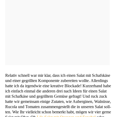
Rela­tiv schnell war mir klar, dass ich einen Salat mit Schafs­kä­se
und einer gegrill­ten Kom­po­nen­te zube­rei­ten woll­te. Aller­dings
hat­te ich da irgend­wie eine krea­ti­ve Blo­cka­de! Kur­zer­hand habe
ich ein­fach ein­mal die ande­ren drei nach Ideen für einen Salat
mit Schaf­kä­se und gegrill­tem Gemü­se gefragt! Und ruck zuck
hat­te wir gemein­sam eini­ge Zuta­ten, wie Auber­gi­nen, Wal­nüs­se,
Ruco­la und Toma­ten zusam­men­ge­stellt die in unse­ren Salat soll­
ten. Wie Ihr viel­leicht schon bemerkt habt, mögen wir vier ger­ne