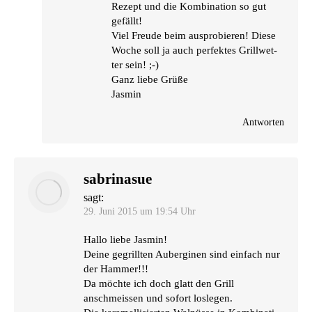
Rezept und die Kom­bi­na­ti­on so gut
gefällt!
Viel Freu­de beim aus­pro­bie­ren! Die­se
Woche soll ja auch per­fek­tes Grill­wet­
ter sein! ;-)
Ganz lie­be Grüße
Jasmin
Antworten
sabrinasue
sagt:
29. Juni 2015 um 19:54 Uhr
Hal­lo lie­be Jasmin!
Dei­ne gegrill­ten Auber­gi­nen sind ein­fach nur
der Hammer!!!
Da möch­te ich doch glatt den Grill
anschmeis­sen und sofort loslegen.