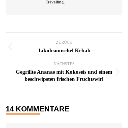
Travelling.
KOMMENTARNAVIGATION
ZURÜCK
Vorheriger
Jakobsmuschel Kebab
Beitrag:
NÄCHSTES
Gegrillte Ananas mit Kokoseis und einem
Nächster
beschwipsten frischen Fruchtswirl
Beitrag:
14 KOMMENTARE