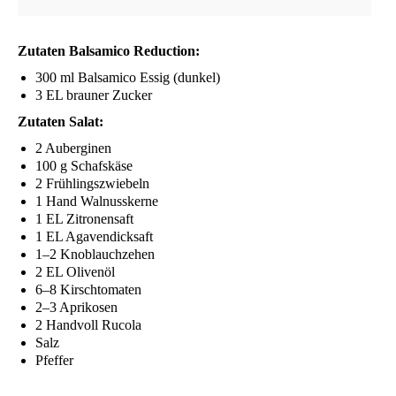
Zuta­ten Bal­sa­mi­co Reduction:
300 ml Bal­sa­mi­co Essig (dun­kel)
3
EL
brau­ner Zucker
Zuta­ten Salat:
2 Auber­gi­nen
100 g Schafskäse
2 Früh­lings­zwie­beln
1 Hand Walnusskerne
1
EL
Zitronensaft
1
EL
Agavendicksaft
1–2 Knob­lauch­ze­hen
2
EL
Olivenöl
6–8 Kirsch­to­ma­ten
2–3 Apri­ko­sen
2 Hand­voll Rucola
Salz
Pfef­fer