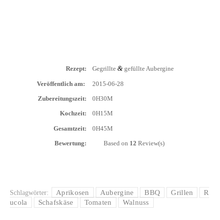
&
Rezept:
Gegrill­te
gefüll­te Aubergine
Ver­öf­fent­lich am:
2015-06-28
Zube­rei­tungs­zeit:
0H30M
Koch­zeit:
0H15M
Gesamt­zeit:
0H45M
Bewer­tung:
Based on
12
Review(s)
Aprikosen
Aubergine
BBQ
Grillen
R
Schlagwörter:
ucola
Schafskäse
Tomaten
Walnuss