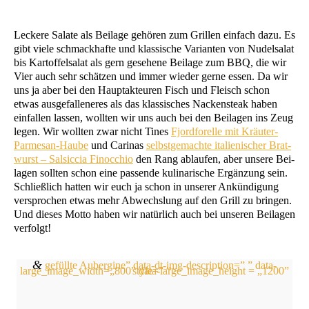
Lecke­re Sala­te als Bei­la­ge gehö­ren zum Gril­len ein­fach dazu. Es
gibt vie­le schmack­haf­te und klas­si­sche Vari­an­ten von Nudel­sa­lat
bis Kar­tof­fel­sa­lat als gern gese­he­ne Bei­la­ge zum
BBQ
, die wir
Vier auch sehr schät­zen und immer wie­der ger­ne essen. Da wir
uns ja aber bei den Haupt­ak­teu­ren Fisch und Fleisch schon
etwas aus­ge­fal­le­ne­res als das klas­si­sches Nacken­steak haben
ein­fal­len las­sen, woll­ten wir uns auch bei den Bei­la­gen ins Zeug
legen. Wir woll­ten zwar nicht Tines
Fjord­fo­rel­le mit Kräu­ter-
Par­me­san-Hau­be
und Cari­nas
selbst­ge­mach­te ita­lie­ni­scher Brat­
wurst – Sal­sic­cia Finoc­chio
den Rang ablau­fen, aber unse­re Bei­
la­gen soll­ten schon eine pas­sen­de kuli­na­ri­sche Ergän­zung sein.
Schließ­lich hat­ten wir euch ja schon in unse­rer Ankün­di­gung
ver­spro­chen etwas mehr Abwechs­lung auf den Grill zu brin­gen.
Und die­ses Mot­to haben wir natür­lich auch bei unse­ren Bei­la­gen
verfolgt!
&
gefüll­te Auber­gi­ne” data-dt-img-descrip­ti­on=” ” data-
large_image_width=„800” data-lar­ge_i­mage_h­eight = „1200” style=” ”>