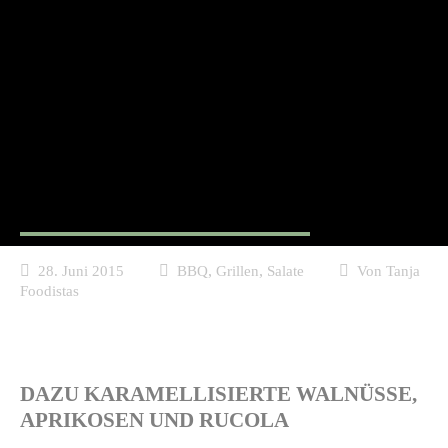
Gegrillte & gefüllte
Aubergine
,
,
28. Juni 2015
BBQ
Grillen
Salate
Von
Tanja
Foodistas
DAZU KARAMELLISIERTE WALNÜSSE,
APRIKOSEN UND RUCOLA