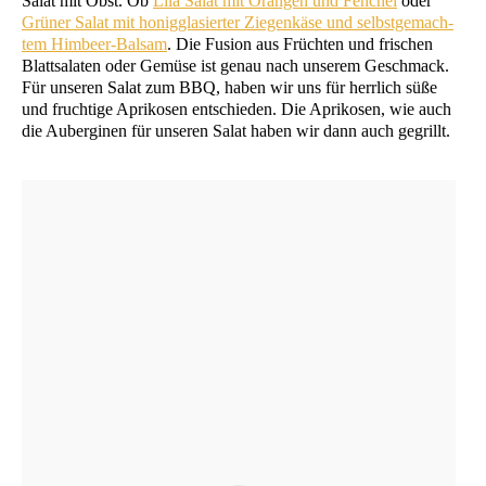
Salat mit Obst. Ob
Lila Salat mit Oran­gen und Fen­chel
oder
Grü­ner Salat mit honig­gla­sier­ter Zie­gen­kä­se und selbst­ge­mach­
tem Him­beer-Bal­sam
. Die Fusi­on aus Früch­ten und fri­schen
Blatt­sa­la­ten oder Gemü­se ist genau nach unse­rem Geschmack.
Für unse­ren Salat zum
BBQ
, haben wir uns für herr­lich süße
und fruch­ti­ge Apri­ko­sen ent­schie­den. Die Apri­ko­sen, wie auch
die Auber­gi­nen für unse­ren Salat haben wir dann auch gegrillt.