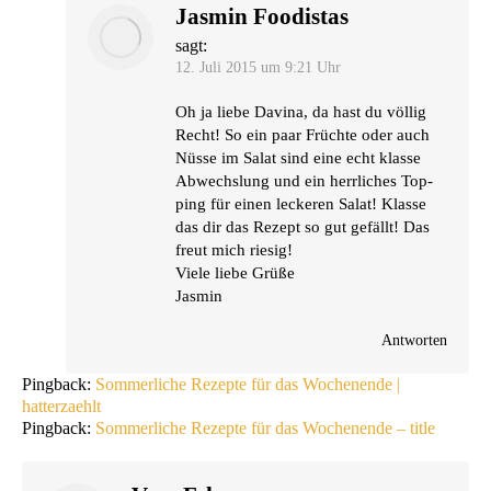
Jasmin Foodistas
sagt:
12. Juli 2015 um 9:21 Uhr
Oh ja lie­be Davina, da hast du völ­lig
Recht! So ein paar Früch­te oder auch
Nüs­se im Salat sind eine echt klas­se
Abwechs­lung und ein herr­li­ches Top­
ping für einen lecke­ren Salat! Klas­se
das dir das Rezept so gut gefällt! Das
freut mich riesig!
Vie­le lie­be Grüße
Jasmin
Antworten
Pingback:
Sommerliche Rezepte für das Wochenende |
hatterzaehlt
Pingback:
Sommerliche Rezepte für das Wochenende – title