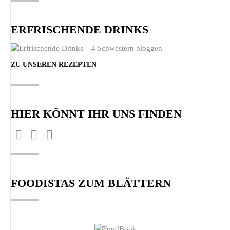
ERFRISCHENDE DRINKS
ZU UNSEREN REZEPTEN
HIER KÖNNT IHR UNS FINDEN
Finden Sie uns auf:
Facebook
Pinterest
Instagram
page
page
page
opens
opens
opens
FOODISTAS ZUM BLÄTTERN
in
in
in
new
new
new
window
window
window