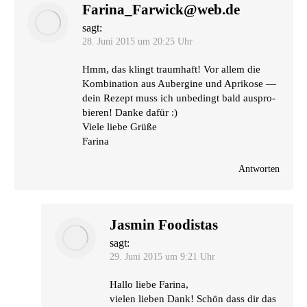
Farina_Farwick@web.de
sagt:
28. Juni 2015 um 20:25 Uhr
Hmm, das klingt traum­haft! Vor allem die
Kom­bi­na­ti­on aus Auber­gi­ne und Apri­ko­se —
dein Rezept muss ich unbe­dingt bald aus­pro­
bie­ren! Dan­ke dafür :)
Vie­le lie­be Grüße
Farina
Antworten
Jasmin Foodistas
sagt:
29. Juni 2015 um 9:21 Uhr
Hal­lo lie­be Farina,
vie­len lie­ben Dank! Schön dass dir das