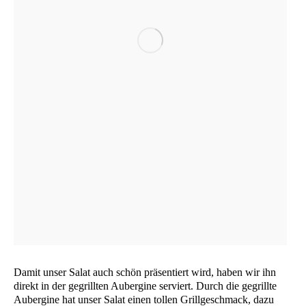
Damit unser Salat auch schön prä­sen­tiert wird, haben wir ihn
direkt in der gegrill­ten Auber­gi­ne ser­viert. Durch die gegrill­te
Auber­gi­ne hat unser Salat einen tol­len Grill­ge­schmack, dazu