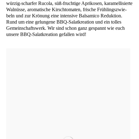
wür­zig-schar­fer Ruco­la, süß-fruch­ti­ge Apri­ko­sen, kara­mel­li­sier­te
Wal­nüs­se, aro­ma­ti­sche Kirsch­to­ma­ten, fri­sche Früh­lings­zwie­
beln und zur Krö­nung eine inten­si­ve Bal­sa­mi­co Reduk­ti­on.
Rund um eine gelun­ge­ne BBQ-Salat­krea­ti­on und ein tol­les
Gemein­schafts­werk. Wir sind schon ganz gespannt wie euch
unse­re BBQ-Salat­krea­ti­on gefal­len wird!