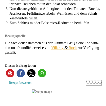
ihr nach Belie­ben mit in den Salat schneiden.
Nun die aus­ge­höhl­ten Auber­gi­nen mit den Toma­ten, Ruco­la,
Apri­ko­sen, Früh­lings­zwie­beln, Wal­nüs­sen und dem Schafs­
kä­se­wür­feln füllen.
Zum Schluss mit der Bal­sa­mi­co-Reduc­tion beträufeln.
Bezugs­quel­le
Die Ste­akt­el­ler stam­men aus der Ulti­ma­te
BBQ
Serie und wur­
&
den uns freund­li­cher­wei­se von
Vil­leroy
Boch
zur Ver­fü­gung
gestellt.
Die­sen Bei­trag teilen
206
Rating
1 star
2 stars
3 stars
4 sta
5 s
Rezept bewer­ten