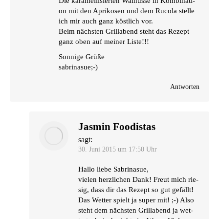
Die kara­mel­li­sier­ten Wal­nüs­se in Kom­bi­na­ti­
on mit den Apri­ko­sen und dem Ruco­la stelle
ich mir auch ganz köst­lich vor.
Beim nächs­ten Grill­abend steht das Rezept
ganz oben auf mei­ner Liste!!!
Son­ni­ge Grüße
sabrinasue;-)
Antworten
Jasmin Foodistas
sagt:
30. Juni 2015 um 17:50 Uhr
Hal­lo lie­be Sabrinasue,
vie­len herz­li­chen Dank! Freut mich rie­
sig, dass dir das Rezept so gut gefällt!
Das Wet­ter spielt ja super mit! ;-) Also
steht dem nächs­ten Grill­abend ja wet­