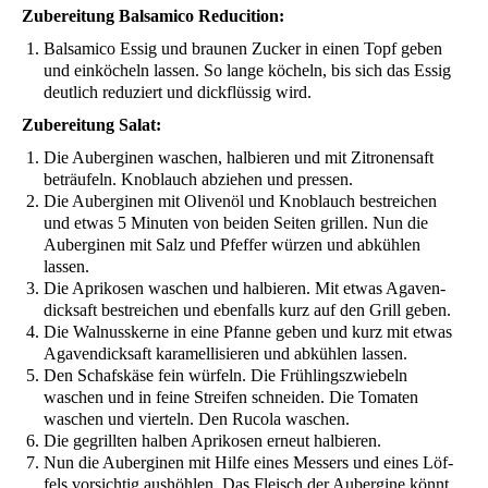
Zube­rei­tung Bal­sa­mi­co Reducition:
Bal­sa­mi­co Essig und brau­nen Zucker in einen Topf geben
und ein­kö­cheln las­sen. So lan­ge köcheln, bis sich das Essig
deut­lich redu­ziert und dick­flüs­sig wird.
Zube­rei­tung Salat:
Die Auber­gi­nen waschen, hal­bie­ren und mit Zitro­nen­saft
beträu­feln. Knob­lauch abzie­hen und pressen.
Die Auber­gi­nen mit Oli­ven­öl und Knob­lauch bestrei­chen
und etwas 5 Minu­ten von bei­den Sei­ten gril­len. Nun die
Auber­gi­nen mit Salz und Pfef­fer wür­zen und abküh­len
lassen.
Die Apri­ko­sen waschen und hal­bie­ren. Mit etwas Aga­ven­
dick­saft bestrei­chen und eben­falls kurz auf den Grill geben.
Die Wal­nuss­ker­ne in eine Pfan­ne geben und kurz mit etwas
Aga­ven­dick­saft kara­mel­li­sie­ren und abküh­len lassen.
Den Schafs­kä­se fein wür­feln. Die Früh­lings­zwie­beln
waschen und in fei­ne Strei­fen schnei­den. Die Toma­ten
waschen und vier­teln. Den Ruco­la waschen.
Die gegrill­ten hal­ben Apri­ko­sen erneut halbieren.
Nun die Auber­gi­nen mit Hil­fe eines Mes­sers und eines Löf­
fels vor­sich­tig aus­höh­len. Das Fleisch der Auber­gi­ne könnt