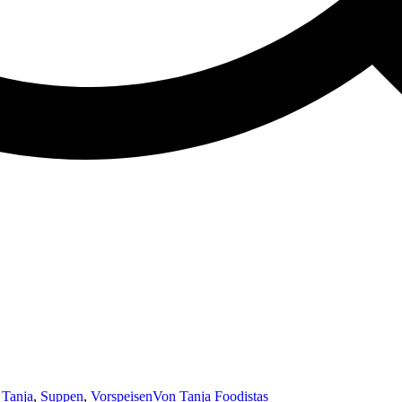
 Tanja
,
Suppen
,
Vorspeisen
Von
Tanja Foodistas