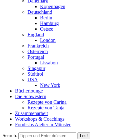
Dänemark
Kopenhagen
Deutschland
Berlin
Hamburg
Ostsee
England
London
Frankreich
Österreich
Portugal
Lissabon
Singapur
Südtirol
USA
New York
Bücherlounge
Die Schwestern
Rezepte von Carina
Rezepte von Tanja
Zusammenarbeit
Workshops
&
Coachings
Foodistas Atelier in Münster
Search: