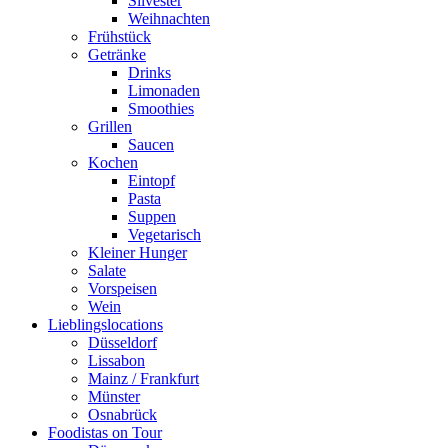
Silvester
Weihnachten
Frühstück
Getränke
Drinks
Limonaden
Smoothies
Grillen
Saucen
Kochen
Eintopf
Pasta
Suppen
Vegetarisch
Kleiner Hunger
Salate
Vorspeisen
Wein
Lieblingslocations
Düsseldorf
Lissabon
Mainz / Frankfurt
Münster
Osnabrück
Foodistas on Tour