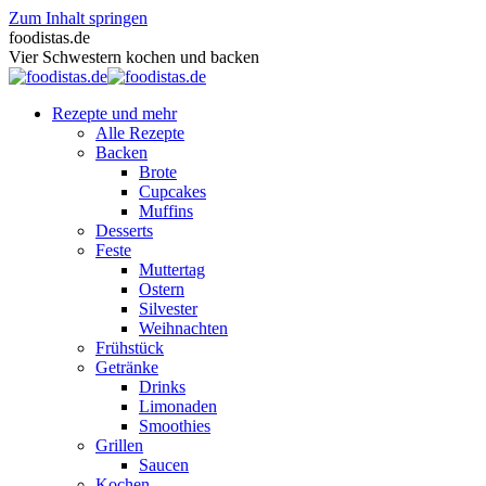
Zum Inhalt springen
foodistas.de
Vier Schwestern kochen und backen
Rezepte und mehr
Alle Rezepte
Backen
Brote
Cupcakes
Muffins
Desserts
Feste
Muttertag
Ostern
Silvester
Weihnachten
Frühstück
Getränke
Drinks
Limonaden
Smoothies
Grillen
Saucen
Kochen