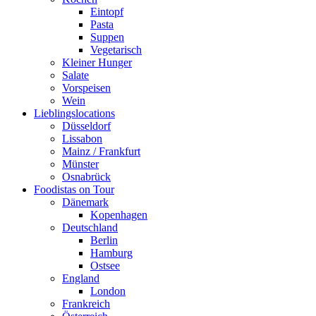
Eintopf
Pasta
Suppen
Vegetarisch
Kleiner Hunger
Salate
Vorspeisen
Wein
Lieblingslocations
Düsseldorf
Lissabon
Mainz / Frankfurt
Münster
Osnabrück
Foodistas on Tour
Dänemark
Kopenhagen
Deutschland
Berlin
Hamburg
Ostsee
England
London
Frankreich