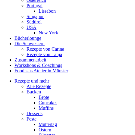
Österreich
Portugal
Lissabon
Singapur
Südtirol
USA
New York
Bücherlounge
Die Schwestern
Rezepte von Carina
Rezepte von Tanja
Zusammenarbeit
Workshops
&
Coachings
Foodistas Atelier in Münster
Rezepte und mehr
Alle Rezepte
Backen
Brote
Cupcakes
Muffins
Desserts
Feste
Muttertag
Ostern