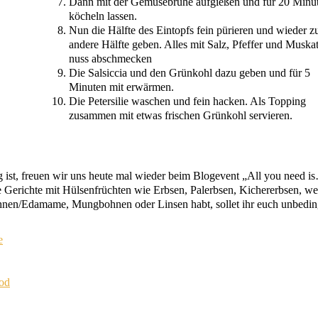
Dann mit der Gemü­se­brü­he auf­gie­ßen und für 20 Minu­
köcheln lassen.
Nun die Hälf­te des Ein­topfs fein pürie­ren und wie­der z
ande­re Hälf­te geben. Alles mit Salz, Pfef­fer und Mus­ka
nuss abschmecken
Die Sal­sic­cia und den Grün­kohl dazu geben und für 5
Minu­ten mit erwärmen.
Die Peter­si­lie waschen und fein hacken. Als Top­ping
zusam­men mit etwas fri­schen Grün­kohl servieren.
­tig ist, freu­en wir uns heu­te mal wie­der beim Bloge­vent „All you need 
 Gerich­te mit Hül­sen­früch­ten wie
Erb­sen, Pal­erb­sen, Kicher­erb­sen, we
hnen/Edamame, Mung­boh­nen oder Lin­sen habt, sol­let ihr euch unbe­din
e
ood