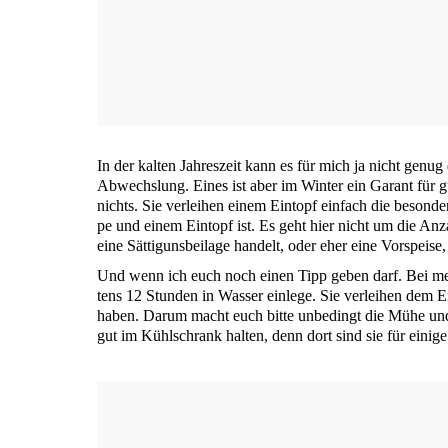
In der kal­ten Jah­res­zeit kann es für mich ja nicht genug
Abwechs­lung. Eines ist aber im Win­ter ein Garant für gu
nichts. Sie ver­lei­hen einem Ein­topf ein­fach die beson­d
pe und einem Ein­topf ist. Es geht hier nicht um die Anzah
eine Sät­ti­guns­bei­la­ge han­delt, oder eher eine Vor­spei­
Und wenn ich euch noch einen Tipp geben darf. Bei mei­n
tens 12 Stun­den in Was­ser ein­le­ge. Sie ver­lei­hen dem Ei
haben. Dar­um macht euch bit­te unbe­dingt die Mühe und
gut im Kühl­schrank hal­ten, denn dort sind sie für eini­g