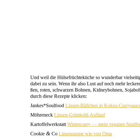
Und weil die Hül­se­früch­te­kü­che so wun­der­bar viel­sei
dabei zu sein. Wenn ihr also Lust auf noch mehr lecke­re
ßen, roten, schwar­zen Boh­nen,
Kid­ney­boh­nen, Sojabo
durch die­se Rezep­te klicken:
Jankes*Soulfood
Lin­sen-Bäll­chen in Kokos-Currysauc
Möh­ren­eck
Lin­sen-Grün­kohl-Auf­lauf
Kar­tof­fel­werk­statt
Win­ter­cur­ry — mein vega­nes Soulf
&
Coo­kie
Co
Lin­sen­sup­pe wie von Oma