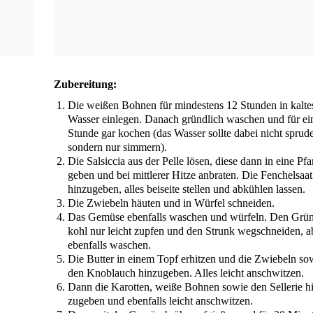
Zube­rei­tung:
Die wei­ßen Boh­nen für min­des­tens 12 Stun­den in kal­te
Was­ser ein­le­gen. Danach gründ­lich waschen und für ei
Stun­de gar kochen (das Was­ser soll­te dabei nicht spru­d
son­dern nur simmern).
Die Sal­sic­cia aus der Pel­le lösen, die­se dann in eine Pfa
geben und bei mitt­le­rer Hit­ze anbra­ten. Die Fen­chel­saat
hin­zu­ge­ben, alles bei­sei­te stel­len und abküh­len lassen.
Die Zwie­beln häu­ten und in Wür­fel schneiden.
Das Gemü­se eben­falls waschen und wür­feln. Den Grü
kohl nur leicht zup­fen und den Strunk weg­schnei­den, a
eben­falls waschen.
Die But­ter in einem Topf erhit­zen und die Zwie­beln so
den Knob­lauch hin­zu­ge­ben. Alles leicht anschwitzen.
Dann die Karot­ten, wei­ße Boh­nen sowie den Sel­le­rie h
zu­ge­ben und eben­falls leicht anschwitzen.