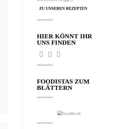
ZU UNSEREN REZEPTEN
HIER KÖNNT IHR
UNS FINDEN
Finden Sie uns auf:
Facebook
Pinterest
Instagram
page
page
page
opens
opens
opens
FOODISTAS ZUM
in
in
in
BLÄTTERN
new
new
new
window
window
window