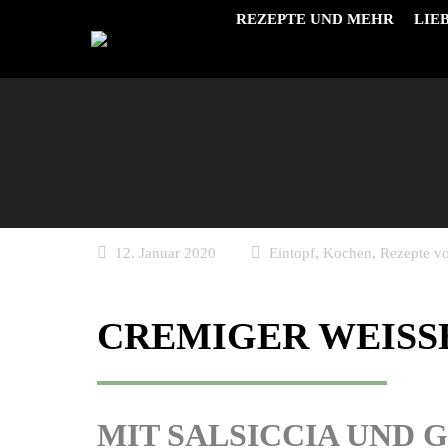
REZEPTE UND MEHR
LIE
,
,
12. Januar 2020
Eintopf
Kochen
Rezepte v
CREMIGER WEISS
MIT SALSICCIA UND