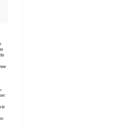
s
ne
eln
n­ne
n­
ber
wie
in­