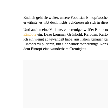
End­lich geht sie wei­ter, unse­re Foo­di­stas Ein­topf­wo­ch
erwähn­te, es gibt doch nichts Schö­ne­res als sich in die­
Und auch mei­ne Vari­an­te, ein cre­mi­ger wei­ßer Boh­nen­e
Ein­töp­fe
ein. Dazu kom­men Grün­kohl, Karot­ten, Kar­tof­
ich ein wenig abge­wan­delt habe, aus Ita­li­en genau­er g
Ein­topfs zu pürie­ren, um eine wun­der­bar cre­mi­ge Kon­s
dem Ein­topf eine wun­der­ba­re Cremigkeit.