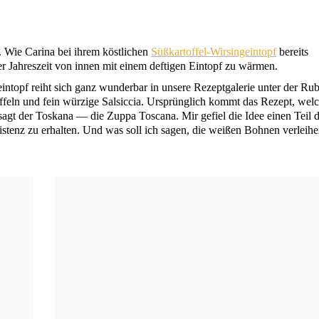
e. Wie Cari­na bei ihrem köst­li­chen
Süß­kar­tof­fel-Wir­sing­ein­topf
bereits
ser Jah­res­zeit von innen mit einem def­ti­gen Ein­topf zu wärmen.
in­topf reiht sich ganz wun­der­bar in unse­re Rezept­ga­le­rie unter der Ru
feln und fein wür­zi­ge Sal­sic­cia. Ursprüng­lich kommt das Rezept, wel­
esagt der Tos­ka­na — die Zup­pa Tos­ca­na. Mir gefiel die Idee einen Teil 
is­tenz zu erhal­ten. Und was soll ich sagen, die wei­ßen Boh­nen ver­lei­h