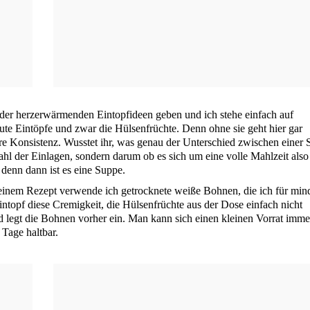
 der herz­er­wär­men­den Ein­topf­ideen geben und ich ste­he ein­fach auf
te Ein­töp­fe und zwar die Hül­sen­früch­te. Denn ohne sie geht hier gar
e­re Kon­sis­tenz. Wuss­tet ihr, was genau der Unter­schied zwi­schen einer
l der Ein­la­gen, son­dern dar­um ob es sich um eine vol­le Mahl­zeit also
se, denn dann ist es eine Suppe.
em Rezept ver­wen­de ich getrock­ne­te wei­ße Boh­nen, die ich für min­
n­topf die­se Cre­mig­keit, die Hül­sen­früch­te aus der Dose ein­fach nicht
 legt die Boh­nen vor­her ein. Man kann sich einen klei­nen Vor­rat imme
e Tage haltbar.