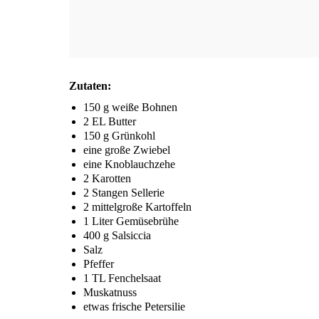
Zuta­ten:
150 g wei­ße Bohnen
2
EL
Butter
150 g Grünkohl
eine gro­ße Zwiebel
eine Knob­lauch­ze­he
2 Karot­ten
2 Stan­gen Sellerie
2 mit­tel­gro­ße Kartoffeln
1 Liter Gemüsebrühe
400 g Salsiccia
Salz
Pfef­fer
1
TL
Fenchelsaat
Mus­kat­nuss
etwas fri­sche Petersilie