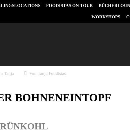
BLINGSLOCATIONS
FOODISTAS ON TOUR
BÜCHERLOU
&
WORKSHOPS
C
on Tanja
Von
Tanja Foodistas
ER BOHNENEINTOPF
 GRÜNKOHL