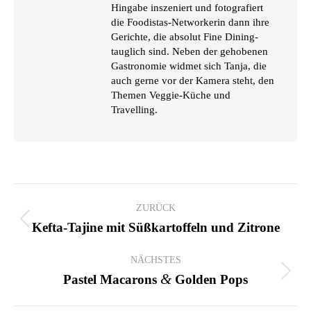
Hingabe inszeniert und fotografiert
die Foodistas-Networkerin dann ihre
Gerichte, die absolut Fine Dining-
tauglich sind. Neben der gehobenen
Gastronomie widmet sich Tanja, die
auch gerne vor der Kamera steht, den
Themen Veggie-Küche und
Travelling.
KOMMENTARNAVIGATION
ZURÜCK
Vorheriger
Kefta-Tajine mit Süßkartoffeln und Zitrone
Beitrag:
NÄCHSTES
Nächster
&
Pastel Macarons
Golden Pops
Beitrag: