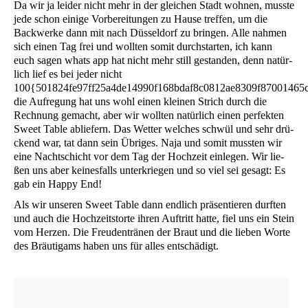
Da wir ja lei­der nicht mehr in der glei­chen Stadt woh­nen, muss­te
jede schon eini­ge Vor­be­rei­tun­gen zu Hau­se tref­fen, um die
Back­wer­ke dann mit nach Düs­sel­dorf zu brin­gen. Alle nah­men
sich einen Tag frei und woll­ten somit durch­star­ten, ich kann
euch sagen whats app hat nicht mehr still gestan­den, denn natür­
lich lief es bei jeder nicht
100{501824fe97ff25a4de14990f168bdaf8c0812ae8309f87001465c
die Auf­re­gung hat uns wohl einen klei­nen Strich durch die
Rech­nung gemacht, aber wir woll­ten natür­lich einen per­fek­ten
Sweet Table ablie­fern. Das Wet­ter wel­ches schwül und sehr drü­
ckend war, tat dann sein Übri­ges. Naja und somit muss­ten wir
eine Nacht­schicht vor dem Tag der Hoch­zeit ein­le­gen. Wir lie­
ßen uns aber kei­nes­falls unter­krie­gen und so viel sei gesagt: Es
gab ein Hap­py End!
Als wir unse­ren Sweet Table dann end­lich prä­sen­tie­ren durf­ten
und auch die Hoch­zeits­tor­te ihren Auf­tritt hat­te, fiel uns ein Stein
vom Her­zen. Die Freu­den­trä­nen der Braut und die lie­ben Wor­te
des Bräu­ti­gams haben uns für alles entschädigt.