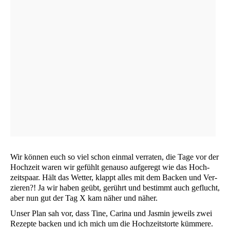
Wir kön­nen euch so viel schon ein­mal ver­ra­ten, die Tage vor der
Hoch­zeit waren wir gefühlt genau­so auf­ge­regt wie das Hoch­
zeits­paar. Hält das Wet­ter, klappt alles mit dem Backen und Ver­
zie­ren?! Ja wir haben geübt, gerührt und bestimmt auch geflucht,
aber nun gut der Tag X kam näher und näher.
Unser Plan sah vor, dass Tine, Cari­na und Jas­min jeweils zwei
Rezep­te backen und ich mich um die Hoch­zeits­tor­te küm­me­re.