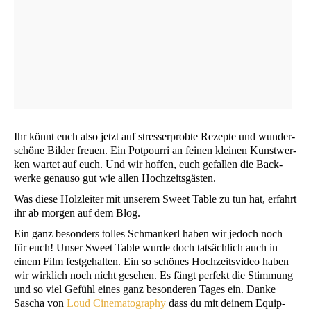
Ihr könnt euch also jetzt auf stress­er­prob­te Rezep­te und wun­der­
schö­ne Bil­der freu­en. Ein Pot­pour­ri an fei­nen klei­nen Kunst­wer­
ken war­tet auf euch. Und wir hof­fen, euch gefal­len die Back­
wer­ke genau­so gut wie allen Hochzeitsgästen.
Was die­se Holz­lei­ter mit unse­rem Sweet Table zu tun hat, erfahrt
ihr ab mor­gen auf dem Blog.
Ein ganz beson­ders tol­les Schman­kerl haben wir jedoch noch
für euch! Unser Sweet Table wur­de doch tat­säch­lich auch in
einem Film fest­ge­hal­ten. Ein so schö­nes Hoch­zeits­vi­deo haben
Mit
wir wirk­lich noch nicht gese­hen. Es fängt per­fekt die Stim­mung
dem
Laden
und so viel Gefühl eines ganz beson­de­ren Tages ein. Dan­ke
des
Sascha von
Loud Cine­ma­to­gra­phy
dass du mit dei­nem Equip­
Vide­