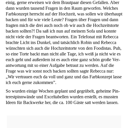
einig, ger­ne erwei­sen wir dem Braut­paar die­sen Gefal­len. Aber
dann wur­den tau­send Fra­gen in den Raum gewor­fen. Wel­ches
Farb­kon­zept herrscht auf der Hoch­zeit, was sol­len wir über­haupt
backen und für wie vie­le Leu­te? Fra­gen über Fra­gen und dann
frag­ten mich die drei auch noch ob wir auch die Hoch­zeits­tor­te
backen soll­ten?! Da saß ich nun auf mei­nem Sofa und konn­te
nicht vie­le der Fra­gen beant­wor­ten. Ein Tele­fo­nat mit Rebec­ca
brach­te Licht ins Dun­kel, und tat­säch­lich Robin und Rebec­ca
wünsch­ten sich auch die Hoch­zeits­tor­te von den Foo­di­stas. Puh,
so eine Tor­te backt man nicht alle Tage, ich weiß ja nicht wie es
euch geht und außer­dem ist es auch eine ganz schön gro­ße Ver­
ant­wor­tung mit so einer Auf­ga­be betraut zu wer­den. Auf die
Fra­ge was wir sonst noch backen soll­ten sag­te Rebec­ca nur:
„Wir ver­trau­en euch da voll und ganz und das Farb­kon­zept las­se
ich euch ger­ne zukommen”.
So wur­den eini­ge Wochen geplant und gegrü­belt, gehei­me Pin­
te­rest­pinn­wän­de und Excel­ta­bel­len wur­den erstellt, es muss­ten
Ideen für Back­wer­ke her, die ca. 100 Gäs­te satt wer­den lassen.