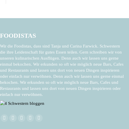
FOODISTAS
Wir die Foodistas, dass sind Tanja und Carina Farwick. Schwestern
die ihre Leidenschaft für gutes Essen teilen. Gern schreiben wir von
unseren kulinarischen Ausflügen. Denn auch wir lassen uns gerne
einmal bekochen. Wir erkunden so oft wie möglich neue Bars, Cafes
und Restaurants und lassen uns dort von neuen Dingen inspirieren
oder einfach nur verwöhnen. Denn auch wir lassen uns gerne einmal
bekochen. Wir erkunden so oft wie möglich neue Bars, Cafes und
Restaurants und lassen uns dort von neuen Dingen inspirieren oder
einfach nur verwöhnen.
Finden Sie uns auf:
Facebook
X
Pinterest
Instagram
E-
page
page
page
page
Mail