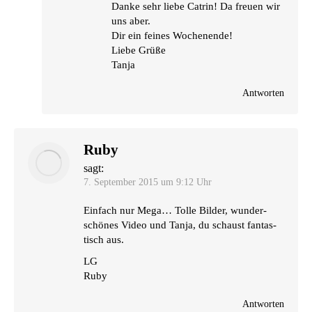
Dan­ke sehr lie­be Catrin! Da freu­en wir
uns aber.
Dir ein fei­nes Wochenende!
Lie­be Grüße
Tanja
Antworten
Ruby
sagt:
7. September 2015 um 9:12 Uhr
Ein­fach nur Mega… Tol­le Bil­der, wun­der­
schö­nes Video und Tan­ja, du schaust fan­tas­
tisch aus.
LG
Ruby
Antworten