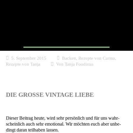
Unser Sweet Table
,
,
5. September 2015
Backen
Rezepte von Carina
Rezepte von Tanja
Von
Tanja Foodistas
DIE GROSSE VINTAGE LIEBE
Die­ser Bei­trag heu­te, wird sehr per­sön­lich und für uns wahr­
schein­lich auch sehr emo­tio­nal. Wir möch­ten euch aber unbe­
dingt dar­an teil­ha­ben lassen.