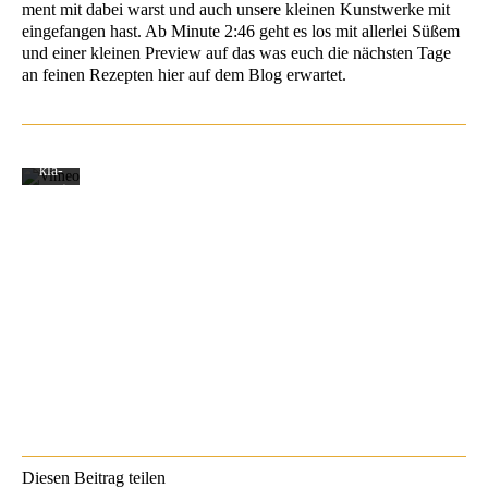
ment mit dabei warst und auch unse­re klei­nen Kunst­wer­ke mit
os
ein­ge­fan­gen hast. Ab Minu­te 2:46 geht es los mit aller­lei Süßem
akzep­
tie­
und einer klei­nen Pre­view auf das was euch die nächs­ten Tage
ren
an fei­nen Rezep­ten hier auf dem Blog erwartet.
Sie
die
Daten­
schutz­
er­
klä­
rung
von
Vimeo.
Mehr
erfah­
ren
Video
laden
Vimeo
immer
entsperren
Die­sen Bei­trag teilen