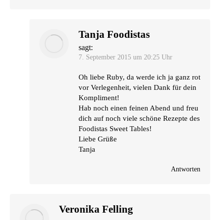
Tanja Foodistas
sagt:
7. September 2015 um 20:25 Uhr
Oh lie­be Ruby, da wer­de ich ja ganz rot
vor Ver­le­gen­heit, vie­len Dank für dein
Kompliment!
Hab noch einen fei­nen Abend und freu
dich auf noch vie­le schö­ne Rezep­te des
Foo­di­stas Sweet Tables!
Lie­be Grüße
Tanja
Antworten
Veronika Felling