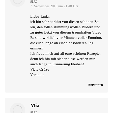
sagt:
7. September 2015 um 21:48 Uhr
Lie­be Tanja,
ich bin sehr berührt von die­sen schö­nen Zei­
len, den tol­len stim­mungs­vol­len Bil­dern und
zu guter Letzt von die­sem traum­haf­ten Video.
Es sind wirk­lich vier Minu­ten vol­ler Emo­ti­on,
die euch lan­ge an einen beson­de­ren Tag
erinnern!
Ich freue mich auf all eure schö­nen Rezep­te,
denn ich bin mir sicher die­se wer­den mir
auch lan­ge in Erin­ne­rung bleiben!
Vie­le Grüße
Veronika
Antworten
Mia
sagt: