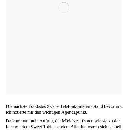
Die nächs­te Foo­di­stas Sky­pe-Tele­fon­kon­fe­renz stand bevor und
ich notier­te mir den wich­ti­gen Agendapunkt.
Da kam nun mein Auf­tritt, die Mädels zu fra­gen wie sie zu der
Idee mit dem Sweet Table stan­den. Alle drei waren sich schnell