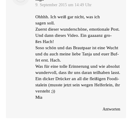
9. September 2015 um 14:49 Uhr
Ohhhh. Ich weiß gar nicht, was ich
sagen soll.
Zuerst die­ser wun­der­schö­ne, emo­tio­na­le Post.
Und dann die­ses Video. Ein gaaa­anz gro­
ßes Hach!
Soso schön und das Braut­paar ist eine Wucht
und du auch mei­ne lie­be Tan­ja und euer Buf­
fet erst. Hach.
Was für eine tol­le Erin­ne­rung und wie abso­lut
wun­der­voll, dass ihr uns dar­an teil­ha­ben lasst.
Ein dicker Drü­cker an all die flei­ßi­gen Foo­di­
stalein (muss­te jetzt sein wegen Hel­fer­lein, ihr
versteht ;))
Mia
Antworten