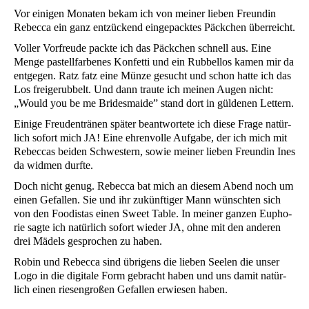
Vor eini­gen Mona­ten bekam ich von mei­ner lie­ben Freun­din
Rebec­ca ein ganz ent­zü­ckend ein­ge­pack­tes Päck­chen überreicht.
Vol­ler Vor­freu­de pack­te ich das Päck­chen schnell aus. Eine
Men­ge pas­tell­far­be­nes Kon­fet­ti und ein Rub­bel­los kamen mir da
ent­ge­gen. Ratz fatz eine Mün­ze gesucht und schon hat­te ich das
Los frei­ge­rub­belt. Und dann trau­te ich mei­nen Augen nicht:
„Would you be me Bri­des­mai­de” stand dort in gül­de­nen Lettern.
Eini­ge Freu­den­trä­nen spä­ter beant­wor­te­te ich die­se Fra­ge natür­
lich sofort mich
JA
! Eine ehren­vol­le Auf­ga­be, der ich mich mit
Rebec­cas bei­den Schwes­tern, sowie mei­ner lie­ben Freun­din Ines
da wid­men durfte.
Doch nicht genug. Rebec­ca bat mich an die­sem Abend noch um
einen Gefal­len. Sie und ihr zukünf­ti­ger Mann wünsch­ten sich
von den Foo­di­stas einen Sweet Table. In mei­ner gan­zen Eupho­
rie sag­te ich natür­lich sofort wie­der
JA
, ohne mit den ande­ren
drei Mädels gespro­chen zu haben.
Robin und Rebec­ca sind übri­gens die lie­ben See­len die unser
Logo in die digi­ta­le Form gebracht haben und uns damit natür­
lich einen rie­sen­gro­ßen Gefal­len erwie­sen haben.