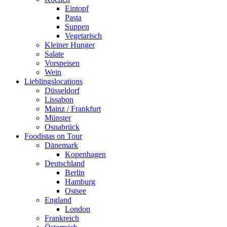
Eintopf
Pasta
Suppen
Vegetarisch
Kleiner Hunger
Salate
Vorspeisen
Wein
Lieblingslocations
Düsseldorf
Lissabon
Mainz / Frankfurt
Münster
Osnabrück
Foodistas on Tour
Dänemark
Kopenhagen
Deutschland
Berlin
Hamburg
Ostsee
England
London
Frankreich