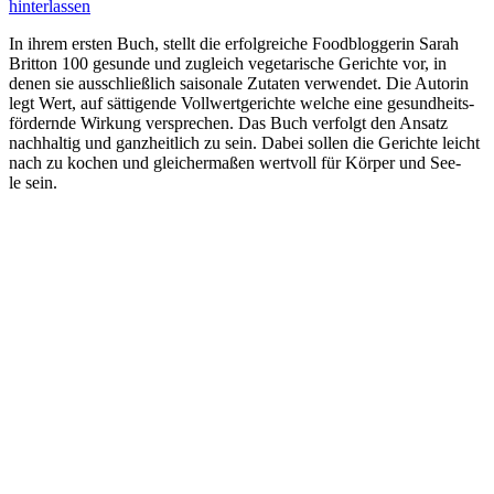
hinterlassen
In ihrem ers­ten Buch, stellt die erfolg­rei­che Food­blog­ge­rin Sarah
Britton 100 gesun­de und zugleich vege­ta­ri­sche Gerich­te vor, in
denen sie aus­schließ­lich sai­so­na­le Zuta­ten ver­wen­det. Die Autorin
legt Wert, auf sät­ti­gen­de Voll­wert­ge­rich­te wel­che eine gesund­heits­
för­dern­de Wir­kung ver­spre­chen. Das Buch ver­folgt den Ansatz
nach­hal­tig und ganz­heit­lich zu sein. Dabei sol­len die Gerich­te leicht
nach zu kochen und glei­cher­ma­ßen wert­voll für Kör­per und See­
le sein.