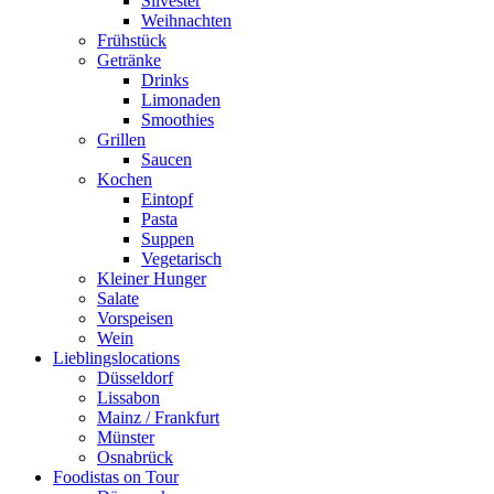
Silvester
Weihnachten
Frühstück
Getränke
Drinks
Limonaden
Smoothies
Grillen
Saucen
Kochen
Eintopf
Pasta
Suppen
Vegetarisch
Kleiner Hunger
Salate
Vorspeisen
Wein
Lieblingslocations
Düsseldorf
Lissabon
Mainz / Frankfurt
Münster
Osnabrück
Foodistas on Tour