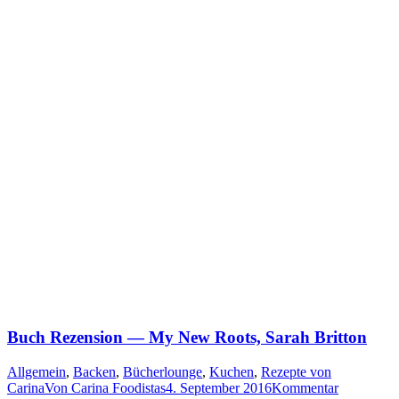
Buch Rezension — My New Roots, Sarah Britton
Allgemein
,
Backen
,
Bücherlounge
,
Kuchen
,
Rezepte von
Carina
Von
Carina Foodistas
4. September 2016
Kommentar