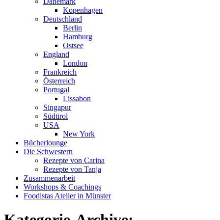
Dänemark
Kopenhagen
Deutschland
Berlin
Hamburg
Ostsee
England
London
Frankreich
Österreich
Portugal
Lissabon
Singapur
Südtirol
USA
New York
Bücherlounge
Die Schwestern
Rezepte von Carina
Rezepte von Tanja
Zusammenarbeit
Workshops
&
Coachings
Foodistas Atelier in Münster
Kategorie-Archive: