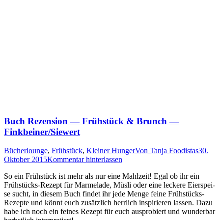
Buch Rezension — Frühstück
&
Brunch —
Finkbeiner/Siewert
Bücherlounge
,
Frühstück
,
Kleiner Hunger
Von
Tanja Foodistas
30.
Oktober 2015
Kommentar hinterlassen
So ein Früh­stück ist mehr als nur eine Mahl­zeit! Egal ob ihr ein
Früh­stücks-Rezept für Mar­me­la­de, Müs­li oder eine lecke­re Eier­spei­
se sucht, in die­sem Buch fin­det ihr jede Men­ge fei­ne Früh­stücks-
Rezep­te und könnt euch zusätz­lich herr­lich inspi­rie­ren las­sen. Dazu
habe ich noch ein fei­nes Rezept für euch aus­pro­biert und wun­der­bar