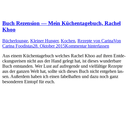
Buch Rezension — Mein Küchentagebuch, Rachel
Khoo
Bücherlounge
,
Kleiner Hunger
,
Kochen
,
Rezepte von Carina
Von
Carina Foodistas
28. Oktober 2015
Kommentar hinterlassen
Aus einem Küchen­ta­ge­buch wel­ches Rachel Khoo auf ihren Ent­de­
ckungs­rei­sen nicht aus der Hand gelegt hat, ist die­ses wun­der­ba­re
Buch ent­stan­den. Wer Lust auf auf­re­gen­de und viel­fäl­ti­ge Rezep­te
aus der gan­zen Welt hat, soll­te sich die­ses Buch nicht ent­ge­hen las­
sen. Außer­dem haben ich einen fabel­haf­ten und dazu noch ganz
beson­de­ren Ein­topf für euch.