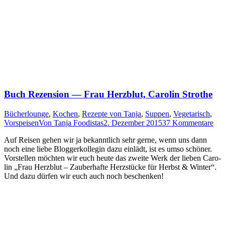
Buch Rezension — Frau Herzblut, Carolin Strothe
Bücherlounge
,
Kochen
,
Rezepte von Tanja
,
Suppen
,
Vegetarisch
,
Vorspeisen
Von
Tanja Foodistas
2. Dezember 2015
37 Kommentare
Auf Rei­sen gehen wir ja bekannt­lich sehr ger­ne, wenn uns dann
noch eine lie­be Blog­ger­kol­le­gin dazu ein­lädt, ist es umso schö­ner.
Vor­stel­len möch­ten wir euch heu­te das zwei­te Werk der lie­ben Caro­
lin „Frau Herz­blut – Zau­ber­haf­te Herz­stü­cke für Herbst
&
Win­ter“.
Und dazu dür­fen wir euch auch noch beschenken!