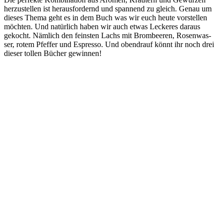
her­zu­stel­len ist her­aus­for­dernd und span­nend zu gleich. Genau um
die­ses The­ma geht es in dem Buch was wir euch heu­te vor­stel­len
möch­ten. Und natür­lich haben wir auch etwas Lecke­res dar­aus
gekocht. Näm­lich den feins­ten Lachs mit Brom­bee­ren, Rosen­was­
ser, rotem Pfef­fer und Espres­so. Und oben­drauf könnt ihr noch drei
die­ser tol­len Bücher gewinnen!