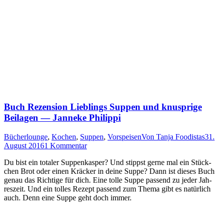
Buch Rezension Lieblings Suppen und knusprige
Beilagen — Janneke Philippi
Bücherlounge
,
Kochen
,
Suppen
,
Vorspeisen
Von
Tanja Foodistas
31.
August 2016
1 Kommentar
Du bist ein tota­ler Sup­pen­kas­per? Und stippst ger­ne mal ein Stück­
chen Brot oder einen Krä­cker in dei­ne Sup­pe? Dann ist die­ses Buch
genau das Rich­ti­ge für dich. Eine tol­le Sup­pe pas­send zu jeder Jah­
res­zeit. Und ein tol­les Rezept pas­send zum The­ma gibt es natür­lich
auch. Denn eine Sup­pe geht doch immer.