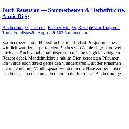
Buch Rezension — Sommerbeeren
&
Herbstfrüchte,
Annie Rigg
Bücherlounge
,
Desserts
,
Kleiner Hunger
,
Rezepte von Tanja
Von
Tanja Foodistas
28. August 2016
2 Kommentare
Som­mer­bee­ren und Herbst­früch­te, der Titel ist Pro­gramm eines
wirk­lich wun­der­bar gestal­te­ten Buches von Annie Rigg. Und weil
mich das Buch so fabel­haft ins­priert hat, habe ich gleich­zei­tig ein
Rezept dabei. Man­del­milch­reis mit im Ofen gerös­te­ten Pflau­men.
Ich wür­de euch direkt ger­ne den wun­der­ba­ren Duft der Pflau­men
die mit Zimt und Vanil­le gegart wer­den in die Nase zau­bern, aber
macht es euch erst ein­mal bequem in der Foo­di­stas Bücherlounge.