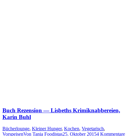
Buch Rezension — Lisbeths Krimiknabbereien,
Karin Buhl
Bücherlounge
,
Kleiner Hunger
,
Kochen
,
Vegetarisch
,
Vorspeisen
Von
Tanja Foodistas
25. Oktober 2015
4 Kommentare