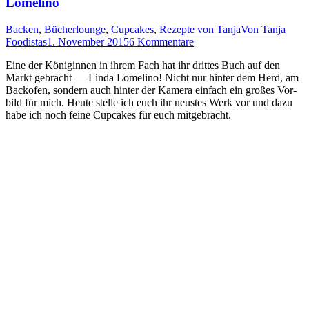
Lomelino
Backen
,
Bücherlounge
,
Cupcakes
,
Rezepte von Tanja
Von
Tanja
Foodistas
1. November 2015
6 Kommentare
Eine der Köni­gin­nen in ihrem Fach hat ihr drit­tes Buch auf den
Markt gebracht — Lin­da Lome­li­no! Nicht nur hin­ter dem Herd, am
Back­ofen, son­dern auch hin­ter der Kame­ra ein­fach ein gro­ßes Vor­
bild für mich. Heu­te stel­le ich euch ihr neus­tes Werk vor und dazu
habe ich noch fei­ne Cup­ca­kes für euch mitgebracht.