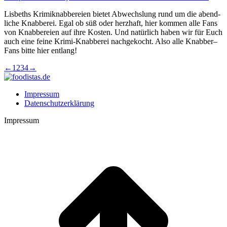
Lis­beths Kri­mi­knab­be­rei­en bie­tet Abwechs­lung rund um die abend­
li­che Knab­be­rei. Egal ob süß oder herz­haft, hier kom­men alle Fans
von Knab­be­rei­en auf ihre Kos­ten. Und natür­lich haben wir für Euch
auch eine fei­ne Kri­mi-Knab­be­rei nach­ge­kocht. Also alle Knabber–
Fans bit­te hier entlang!
←
1
2
3
4
→
Impressum
Datenschutzerklärung
Impressum