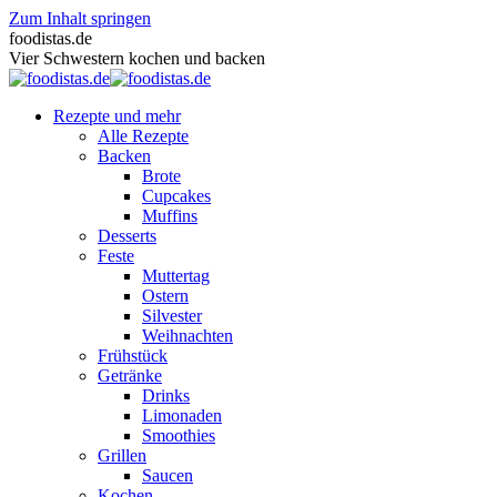
Zum Inhalt springen
foodistas.de
Vier Schwestern kochen und backen
Rezepte und mehr
Alle Rezepte
Backen
Brote
Cupcakes
Muffins
Desserts
Feste
Muttertag
Ostern
Silvester
Weihnachten
Frühstück
Getränke
Drinks
Limonaden
Smoothies
Grillen
Saucen
Kochen