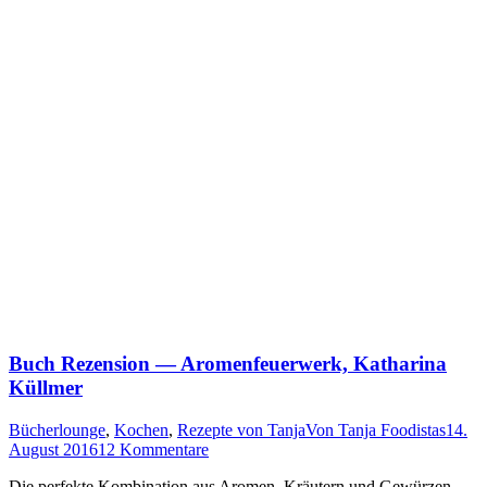
Buch Rezension — Aromenfeuerwerk, Katharina
Küllmer
Bücherlounge
,
Kochen
,
Rezepte von Tanja
Von
Tanja Foodistas
14.
August 2016
12 Kommentare
Die per­fek­te Kom­bi­na­ti­on aus Aro­men, Kräu­tern und Gewür­zen