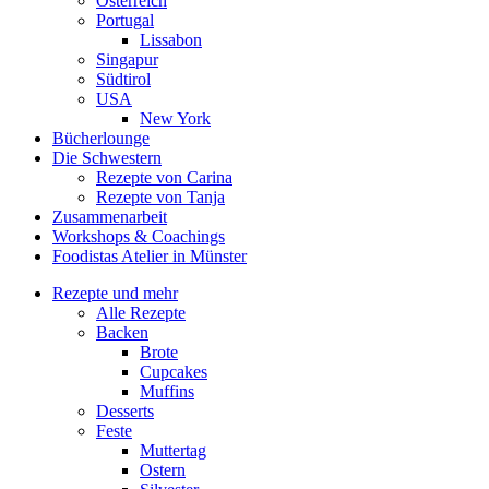
Österreich
Portugal
Lissabon
Singapur
Südtirol
USA
New York
Bücherlounge
Die Schwestern
Rezepte von Carina
Rezepte von Tanja
Zusammenarbeit
Workshops
&
Coachings
Foodistas Atelier in Münster
Rezepte und mehr
Alle Rezepte
Backen
Brote
Cupcakes
Muffins
Desserts
Feste
Muttertag
Ostern