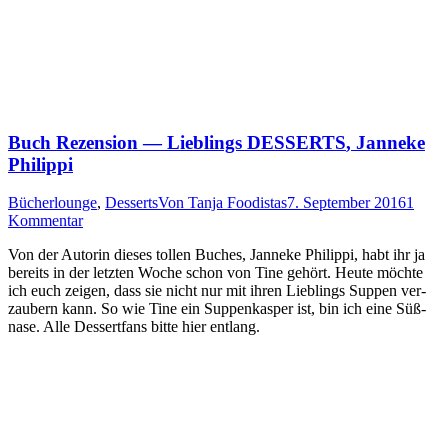
Buch Rezension — Lieblings
DESSERTS
, Janneke
Philippi
Bücherlounge
,
Desserts
Von
Tanja Foodistas
7. September 2016
1
Kommentar
Von der Autorin die­ses tol­len Buches, Jan­ne­ke Phil­ip­pi, habt ihr ja
bereits in der letz­ten Woche schon von Tine gehört. Heu­te möch­te
ich euch zei­gen, dass sie nicht nur mit ihren Lieb­lings Sup­pen ver­
zau­bern kann. So wie Tine ein Sup­pen­kas­per ist, bin ich eine Süß­
na­se. Alle Des­sert­fans bit­te hier entlang.