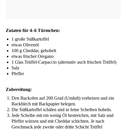
Zuta­ten für 4–6 Türmchen:
1 gro­ße Süßkartoffel
etwas Oli­ven­öl
100 g Ched­dar, gehobelt
etwas fri­scher Oregano
1 Glas Trüf­fel-Car­pac­cio (alter­na­tiv auch fri­schen Trüffel)
Salz
Pfef­fer
Zube­rei­tung:
Den Back­ofen auf 200 Grad (Umluft) vor­hei­zen und ein
Back­blech mit Back­pa­pier belegen.
Die Süß­kar­tof­fel schä­len und in fei­ne Schei­ben hobeln.
Jede Schei­be mit ein wenig Öl bestrei­chen, mit Salz und
Pfef­fer wür­zen und mit Ched­dar schich­ten. Je nach
Geschmack jede zwei­te oder drit­te Schicht Trüf­fel