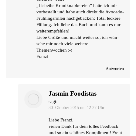
„Lis­beths Kri­mi­knab­be­rei­en” hat­te ich mir
vor­be­stellt und habe auch direkt die Avo­ca­do-
Früh­lings­rol­len nach­ge­ba­cken: Total lecke­re
Fül­lung. Ich lie­be das Buch und kann es nur
weiterempfehlen!
Lie­be Grü­ße und macht wei­ter so, ich wün­
sche mir noch vie­le wei­te­re
Themenwochen ;-)
Franzi
Antworten
Jasmin Foodistas
sagt:
30. Oktober 2015 um 12:27 Uhr
Lie­be Franzi,
vie­len Dank für dein tol­les Feed­back
und so ein schö­nes Kom­pli­ment! Freut