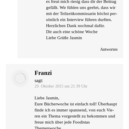
es freut mich rie­sig dass dir der Bei­trag
gefällt. Wir füh­len uns geehrt, dass wir
mit der Teil­zeit­kom­mis­sa­rin höchst per­
sön­lich ein Inter­view füh­ren durf­ten.
Herz­li­chen Dank noch­mal dafür.
Dir auch eine schö­ne Woche
Lie­be Grü­ße Jasmin
Antworten
Franzi
sagt:
29. Oktober 2015 um 21:39 Uhr
Lie­be Jasmin,
Eure Bücher­wo­che ist ein­fach toll! Über­haupt
fin­de ich es immer span­nend, von euch Vie­
ren ein The­ma vor­ge­stellt zu bekom­men und
freue mich über jede Foo­di­stas
Themenwoche.