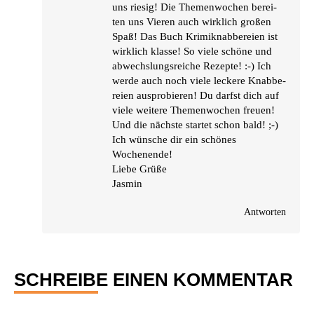
uns rie­sig! Die The­men­wo­chen berei­
ten uns Vie­ren auch wirk­lich gro­ßen
Spaß! Das Buch Kri­mi­knab­be­rei­en ist
wirk­lich klas­se! So vie­le schö­ne und
abwechs­lungs­rei­che Rezep­te! :-) Ich
wer­de auch noch vie­le lecke­re Knab­be­
rei­en aus­pro­bie­ren! Du darfst dich auf
vie­le wei­te­re The­men­wo­chen freu­en!
Und die nächs­te star­tet schon bald! ;-)
Ich wün­sche dir ein schö­nes
Wochenende!
Lie­be Grüße
Jasmin
Antworten
SCHREIBE EINEN KOMMENTAR