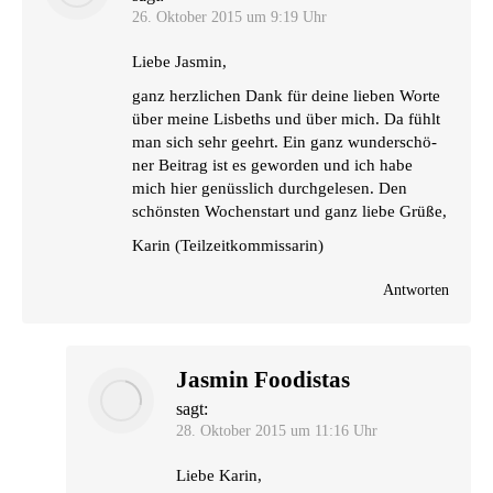
26. Oktober 2015 um 9:19 Uhr
Lie­be Jasmin,
ganz herz­li­chen Dank für dei­ne lie­ben Wor­te
über mei­ne Lis­beths und über mich. Da fühlt
man sich sehr geehrt. Ein ganz wun­der­schö­
ner Bei­trag ist es gewor­den und ich habe
mich hier genüss­lich durch­ge­le­sen. Den
schöns­ten Wochen­start und ganz lie­be Grüße,
Karin (Teil­zeit­kom­mis­sa­rin)
Antworten
Jasmin Foodistas
sagt:
28. Oktober 2015 um 11:16 Uhr
Lie­be Karin,