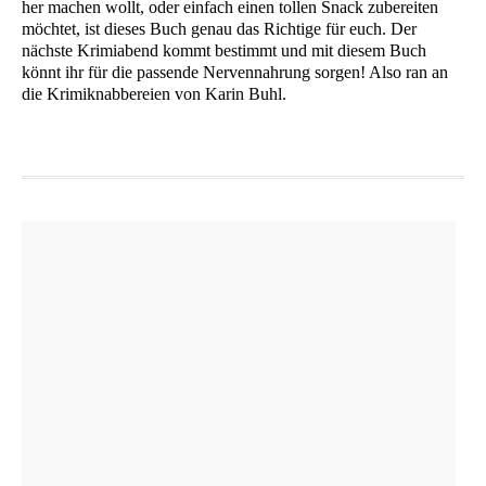
her machen wollt, oder ein­fach einen tol­len Snack zube­rei­ten
möch­tet, ist die­ses Buch genau das Rich­ti­ge für euch. Der
nächs­te Kri­mi­abend kommt bestimmt und mit die­sem Buch
könnt ihr für die pas­sen­de Ner­ven­nah­rung sor­gen! Also ran an
die Kri­mi­knab­be­rei­en von Karin Buhl.