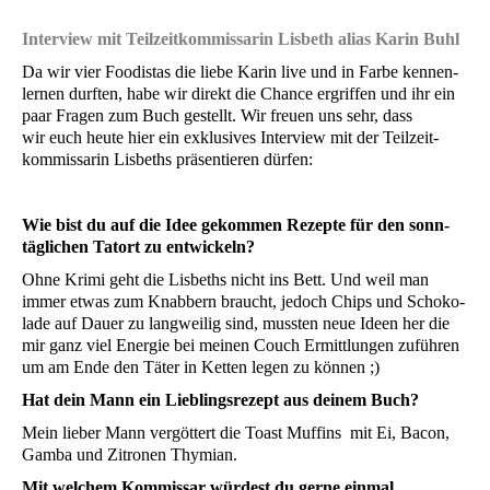
Inter­view mit Teil­zeit­kom­mis­sa­rin Lis­beth ali­as Karin Buhl
Da wir vier Foo­di­stas die lie­be Karin live und in Far­be ken­nen­
ler­nen durf­ten, habe wir direkt die Chan­ce ergrif­fen und ihr ein
paar Fra­gen zum Buch gestellt. Wir freu­en uns sehr, dass
wir euch heu­te hier ein exklu­si­ves Inter­view mit der Teil­zeit­
kom­mis­sa­rin Lis­beths prä­sen­tie­ren dürfen:
Wie bist du auf die Idee gekom­men Rezep­te für den sonn­
täg­li­chen Tat­ort zu entwickeln?
Ohne Kri­mi geht die Lis­beths nicht ins Bett. Und weil man
immer etwas zum Knab­bern braucht, jedoch Chips und Scho­ko­
la­de auf Dau­er zu lang­wei­lig sind, muss­ten neue Ideen her die
mir ganz viel Ener­gie bei mei­nen Couch Ermitt­lun­gen zufüh­ren
um am Ende den Täter in Ket­ten legen zu können ;)
Hat dein Mann ein Lieb­lings­re­zept aus dei­nem Buch?
Mein lie­ber Mann ver­göt­tert die Toast Muf­fins mit Ei, Bacon,
Gam­ba und Zitro­nen Thymian.
Mit wel­chem Kom­mis­sar wür­dest du ger­ne ein­mal