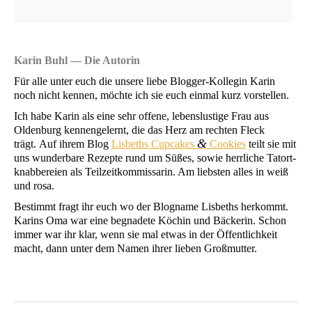
Karin Buhl — Die Autorin
Für alle unter euch die unse­re lie­be Blog­ger-Kol­le­gin Karin
noch nicht ken­nen, möch­te ich sie euch ein­mal kurz vorstellen.
Ich habe Karin als eine sehr offe­ne, lebens­lus­ti­ge Frau aus
Olden­burg ken­nen­ge­lernt, die das Herz am rech­ten Fleck
&
trägt. Auf ihrem Blog
Lis­beths Cup­ca­kes
Coo­kies
teilt sie mit
uns wun­der­ba­re Rezep­te rund um Süßes, sowie herr­li­che Tat­ort­
knab­be­rei­en als Teil­zeit­kom­mis­sa­rin. Am liebs­ten alles in weiß
und rosa.
Bestimmt fragt ihr euch wo der Blog­na­me Lis­beths her­kommt.
Karins Oma war eine begna­de­te Köchin und Bäcke­rin. Schon
immer war ihr klar, wenn sie mal etwas in der Öffent­lich­keit
macht, dann unter dem Namen ihrer lie­ben Großmutter.