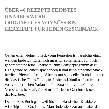
ÜBER 40 REZEPTE FEINSTES
KNABBERWERK -
ORIGINELLES VON SÜSS BIS H
ERZHAFT FÜR JEDEN GESCHMACK
Gegen einen klei­nen Snack vorm Fern­se­her ist gar nichts ein­zu­
wen­den fin­de ich. Eigent­lich muss ich sogar sagen, für mich
gehört oft eine fei­ne Knab­be­rei zum Fern­seh­pro­gramm dazu.
Und gera­de bei einem span­nen­den Kri­mi ist so ein fei­ner Snack
herr­li­che Ner­ven­nah­rung. Aber es muss ja viel­leicht nicht immer
die klas­si­sche Chips-Tüte sein. Lis­behts Kri­mi­knab­be­rei­en ist
voll von herr­li­chen Vari­an­ten fürs Knab­bern vorm Fern­se­her.
Von süß bis herz­haft, fin­det man für jeden Geschmack genau
das Richtige.
Denn die­ses Buch geht weit über die klas­si­schen Knab­be­rei­en
wie Chips und Co. hin­aus. Man fin­det sie zwar auch, aber das