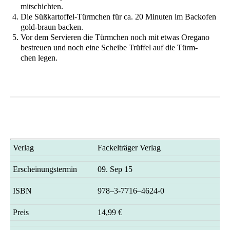
mitschichten.
Die Süß­kar­tof­fel-Türm­chen für ca. 20 Minu­ten im Back­ofen
gold-braun backen.
Vor dem Ser­vie­ren die Türm­chen noch mit etwas Ore­ga­no
bestreu­en und noch eine Schei­be Trüf­fel auf die Türm­
chen legen.
Ver­lag
Fackel­trä­ger Verlag
Erschei­nungs­ter­min
09. Sep 15
ISBN
978–3‑7716–4624‑0
Preis
14,99 €