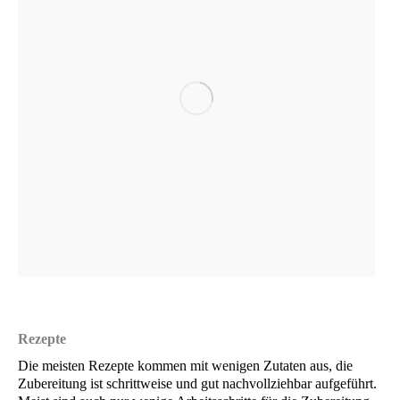
Rezep­te
Die meis­ten Rezep­te kom­men mit weni­gen Zuta­ten aus, die
Zube­rei­tung ist schritt­wei­se und gut nach­voll­zieh­bar auf­ge­führt.