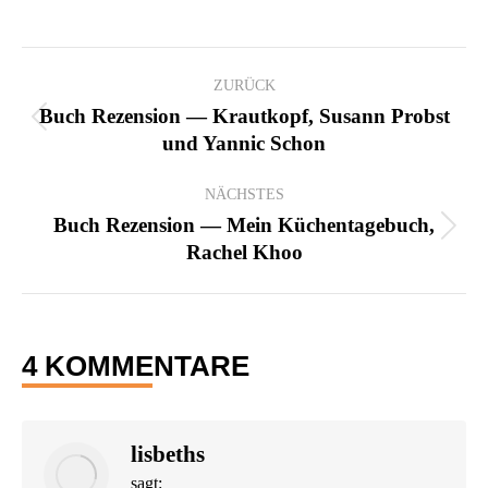
KOMMENTARNAVIGATION
ZURÜCK
Buch Rezension — Krautkopf, Susann Probst
Vorheriger
und Yannic Schon
Beitrag:
NÄCHSTES
Buch Rezension — Mein Küchentagebuch,
Nächster
Rachel Khoo
Beitrag:
4 KOMMENTARE
lisbeths
sagt: