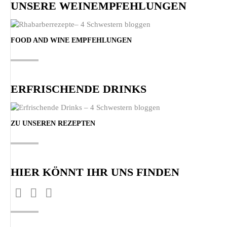
UNSERE WEINEMPFEHLUNGEN
FOOD AND WINE EMPFEHLUNGEN
ERFRISCHENDE DRINKS
ZU UNSEREN REZEPTEN
HIER KÖNNT IHR UNS FINDEN
Finden Sie uns auf:
Facebook
Pinterest
Instagram
page
page
page
opens
opens
opens