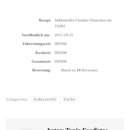
Rezept:
Süß­kar­tof­fel-Ched­dar-Türm­chen mit
Trüffel
Ver­öf­fent­lich am:
2015-10-25
Zube­rei­tungs­zeit:
0H10M
Koch­zeit:
0H20M
Gesamt­zeit:
0H30M
Bewer­tung:
Based on
14
Review(s)
Süßkartoffel
Trüffel
Schlagwörter: