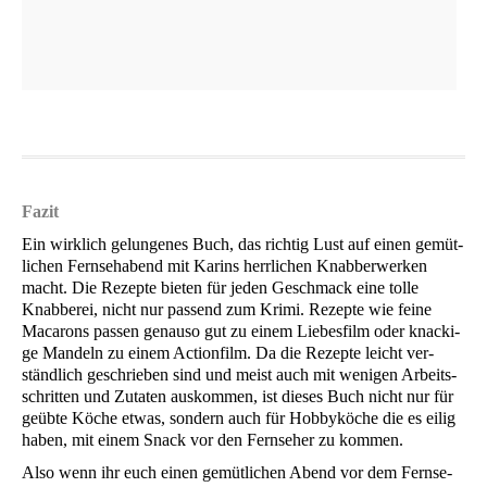
Fazit
Ein wirk­lich gelun­ge­nes Buch, das rich­tig Lust auf einen gemüt­
li­chen Fern­seh­abend mit Karins herr­li­chen Knab­ber­wer­ken
macht. Die Rezep­te bie­ten für jeden Geschmack eine tol­le
Knab­be­rei, nicht nur pas­send zum Kri­mi. Rezep­te wie fei­ne
Mac­a­rons pas­sen genau­so gut zu einem Lie­bes­film oder kna­cki­
ge Man­deln zu einem Action­film. Da die Rezep­te leicht ver­
ständ­lich geschrie­ben sind und meist auch mit weni­gen Arbeits­
schrit­ten und Zuta­ten aus­kom­men, ist die­ses Buch nicht nur für
geüb­te Köche etwas, son­dern auch für Hob­by­kö­che die es eilig
haben, mit einem Snack vor den Fern­se­her zu kommen.
Also wenn ihr euch einen gemüt­li­chen Abend vor dem Fern­se­