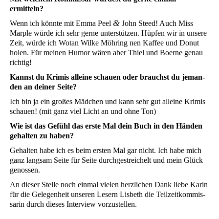
ermitteln?
&
Wenn ich könn­te mit Emma Peel
John Steed! Auch Miss
Mar­ple wür­de ich sehr ger­ne unter­stüt­zen. Hüp­fen wir in unse­re
Zeit, wür­de ich Wotan Wil­ke Möh­ring nen Kaf­fee und Donut
holen. Für mei­nen Humor wären aber Thiel und Boer­ne genau
richtig!
Kannst du Kri­mis allei­ne schau­en oder brauchst du jeman­
den an dei­ner Seite?
Ich bin ja ein gro­ßes Mäd­chen und kann sehr gut allei­ne Kri­mis
schau­en! (mit ganz viel Licht an und ohne Ton)
Wie ist das Gefühl das ers­te Mal dein Buch in den Hän­den
gehal­ten zu haben?
Gehal­ten habe ich es beim ers­ten Mal gar nicht. Ich habe mich
ganz lang­sam Sei­te für Sei­te durch­ge­strei­chelt und mein Glück
genossen.
An die­ser Stel­le noch ein­mal vie­len herz­li­chen Dank lie­be Karin
für die Gele­gen­heit unse­ren Lesern Lis­beth die Teil­zeit­kom­mis­
sa­rin durch die­ses Inter­view vorzustellen.