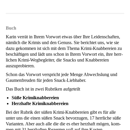
Buch
Karin ver­rät in Ihrem Vor­wort etwas über Ihre Lei­den­schaf­ten,
näm­lich die Kri­mis und den Genuss. Sie berich­tet uns, wie sie
dazu gekom­men ist sich mit dem The­ma Kri­mi-Knab­be­rei­en zu
beschäf­ti­gen und lädt uns schon in Ihrem Vor­wort ein, ihre herr­
li­chen Kri­mi-Weg­be­glei­ter, die Snacks und Knab­be­rei­en
auszuprobieren.
Schon das Vor­wort ver­spricht jede Men­ge Abwechs­lung und
Gau­men­freu­den für jeden Snack-Liebhaber.
Das Buch ist in zwei Rubri­ken aufgeteilt
Süße Kri­mi­knab­be­rei­en
Herz­haf­te Krimiknabbereien
Bei der Rubrik der süßen Kri­mi-Knab­be­rei­en gibt es für alle
unter uns die einen süßen Snack bevor­zu­gen, 17 herr­li­che süße
Vari­an­ten. Aber auch alle die die es eher herz­haft mögen, kom­
men mit 31 herz­haf­ten Rezep­ten voll auf ihre Kosten.