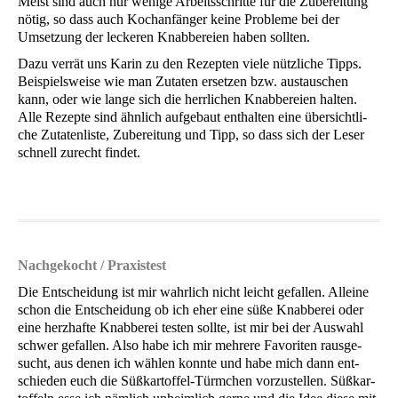
Meist sind auch nur weni­ge Arbeits­schrit­te für die Zube­rei­tung
nötig, so dass auch Koch­an­fän­ger kei­ne Pro­ble­me bei der
Umset­zung der lecke­ren Knab­be­rei­en haben sollten.
Dazu ver­rät uns Karin zu den Rezep­ten vie­le nütz­li­che Tipps.
Bei­spiels­wei­se wie man Zuta­ten erset­zen bzw. aus­tau­schen
kann, oder wie lan­ge sich die herr­li­chen Knab­be­rei­en hal­ten.
Alle Rezep­te sind ähn­lich auf­ge­baut ent­hal­ten eine über­sicht­li­
che Zuta­ten­lis­te, Zube­rei­tung und Tipp, so dass sich der Leser
schnell zurecht findet.
Nach­ge­kocht / Praxistest
Die Ent­schei­dung ist mir wahr­lich nicht leicht gefal­len. Allei­ne
schon die Ent­schei­dung ob ich eher eine süße Knab­be­rei oder
eine herz­haf­te Knab­be­rei tes­ten soll­te, ist mir bei der Aus­wahl
schwer gefal­len. Also habe ich mir meh­re­re Favo­ri­ten raus­ge­
sucht, aus denen ich wäh­len konn­te und habe mich dann ent­
schie­den euch die Süß­kar­tof­fel-Türm­chen vor­zu­stel­len. Süß­kar­