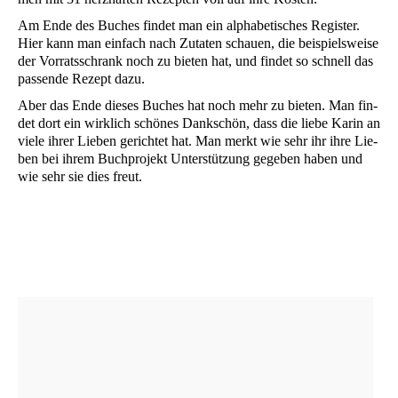
Am Ende des Buches fin­det man ein alpha­be­ti­sches Regis­ter.
Hier kann man ein­fach nach Zuta­ten schau­en, die bei­spiels­wei­se
der Vor­rats­schrank noch zu bie­ten hat, und fin­det so schnell das
pas­sen­de Rezept dazu.
Aber das Ende die­ses Buches hat noch mehr zu bie­ten. Man fin­
det dort ein wirk­lich schö­nes Dank­schön, dass die lie­be Karin an
vie­le ihrer Lie­ben gerich­tet hat. Man merkt wie sehr ihr ihre Lie­
ben bei ihrem Buch­pro­jekt Unter­stüt­zung gege­ben haben und
wie sehr sie dies freut.