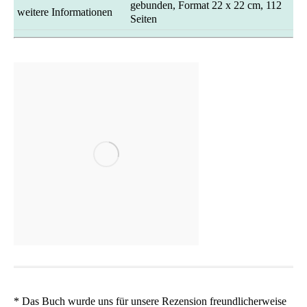
gebun­den, For­mat 22 x 22 cm, 112
wei­te­re Informationen
Seiten
* Das Buch wur­de uns für unse­re Rezen­si­on freund­li­cher­wei­se