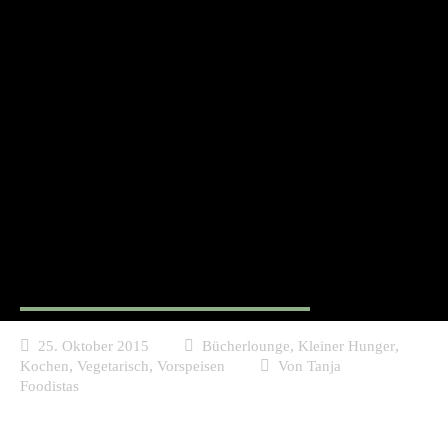
Buch Rezension - Lisbeths
Krimiknabbereien, Karin
Buhl
,
,
25. Oktober 2015
Bücherlounge
Kleiner Hunger
,
,
Kochen
Vegetarisch
Vorspeisen
Von
Tanja
Foodistas