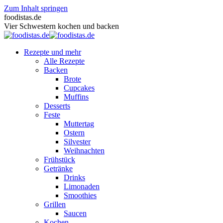
Zum Inhalt springen
foodistas.de
Vier Schwestern kochen und backen
Rezepte und mehr
Alle Rezepte
Backen
Brote
Cupcakes
Muffins
Desserts
Feste
Muttertag
Ostern
Silvester
Weihnachten
Frühstück
Getränke
Drinks
Limonaden
Smoothies
Grillen
Saucen
Kochen