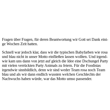
Fra­gen über Fra­gen, für deren Beant­wor­tung wir Gott sei Dank eini­
ge Wochen Zeit hatten.
Schnell war jedoch klar, dass wir die typi­schen Baby­far­ben wie rosa
und blau nicht in unser Mot­to ein­flie­ßen las­sen woll­ten. Und irgend­
wie kam uns dann von jetzt auf gleich die Idee eine Dschun­gel Par­ty
mit vie­len ver­rück­ten Par­ty Ani­mals zu fei­ern. Für die Foo­di­stas
irgend­wie sinn­bild­lich, denn wir sind weder Team rosa noch Team
blau und als wir dann end­lich wuss­ten wel­chen Geschlechts der
Nach­wuchs haben wür­de, war das Mot­to umso passender.