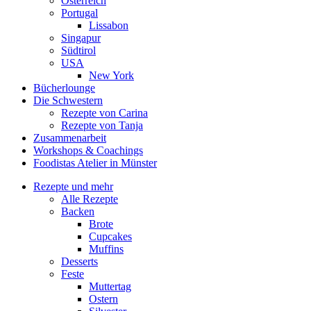
Österreich
Portugal
Lissabon
Singapur
Südtirol
USA
New York
Bücherlounge
Die Schwestern
Rezepte von Carina
Rezepte von Tanja
Zusammenarbeit
Workshops
&
Coachings
Foodistas Atelier in Münster
Rezepte und mehr
Alle Rezepte
Backen
Brote
Cupcakes
Muffins
Desserts
Feste
Muttertag
Ostern