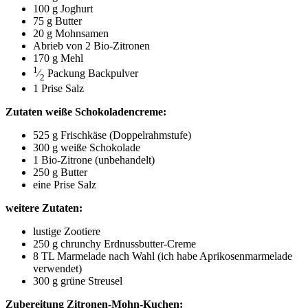
100 g Joghurt
75 g Butter
20 g Mohnsamen
Abrieb von 2 Bio-Zitronen
170 g Mehl
1
⁄
Packung Backpulver
2
1 Pri­se Salz
Zuta­ten wei­ße Schokoladencreme:
525 g Frisch­kä­se (Dop­pel­rahm­stu­fe)
300 g wei­ße Schokolade
1 Bio-Zitro­ne (unbe­han­delt)
250 g Butter
eine Pri­se Salz
wei­te­re Zutaten:
lus­ti­ge Zootiere
250 g chrun­chy Erdnussbutter-Creme
8
TL
Mar­me­la­de nach Wahl (ich habe Apri­ko­sen­mar­me­la­de
verwendet)
300 g grü­ne Streusel
Zube­rei­tung Zitronen-Mohn-Kuchen: