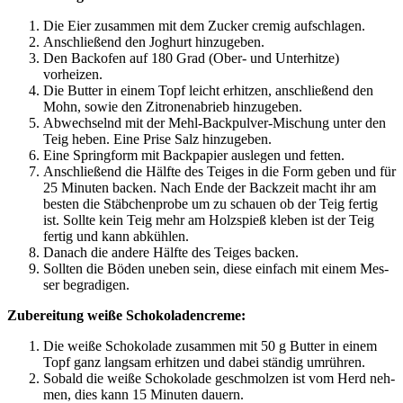
Die Eier zusam­men mit dem Zucker cre­mig aufschlagen.
Anschlie­ßend den Joghurt hinzugeben.
Den Back­ofen auf 180 Grad (Ober- und Unter­hit­ze)
vorheizen.
Die But­ter in einem Topf leicht erhit­zen, anschlie­ßend den
Mohn, sowie den Zitro­nen­ab­rieb hinzugeben.
Abwech­selnd mit der Mehl-Back­pul­ver-Mischung unter den
Teig heben. Eine Pri­se Salz hinzugeben.
Eine Spring­form mit Back­pa­pier aus­le­gen und fetten.
Anschlie­ßend die Hälf­te des Tei­ges in die Form geben und für
25 Minu­ten backen. Nach Ende der Back­zeit macht ihr am
bes­ten die Stäb­chen­pro­be um zu schau­en ob der Teig fer­tig
ist. Soll­te kein Teig mehr am Holz­spieß kle­ben ist der Teig
fer­tig und kann abkühlen.
Danach die ande­re Hälf­te des Tei­ges backen.
Soll­ten die Böden uneben sein, die­se ein­fach mit einem Mes­
ser begradigen.
Zube­rei­tung wei­ße Schokoladencreme:
Die wei­ße Scho­ko­la­de zusam­men mit 50 g But­ter in einem
Topf ganz lang­sam erhit­zen und dabei stän­dig umrühren.
Sobald die wei­ße Scho­ko­la­de geschmol­zen ist vom Herd neh­
men, dies kann 15 Minu­ten dauern.