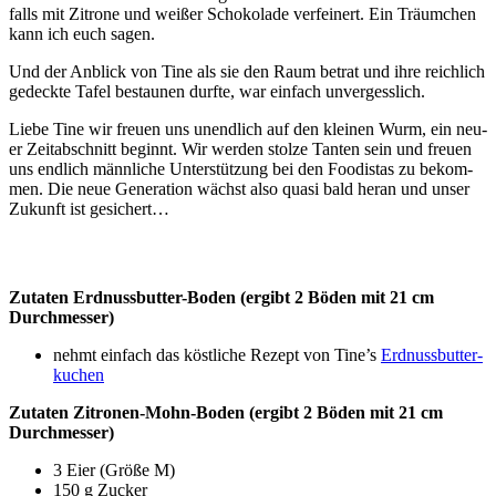
falls mit Zitro­ne und wei­ßer Scho­ko­la­de ver­fei­nert. Ein Träum­chen
kann ich euch sagen.
Und der Anblick von Tine als sie den Raum betrat und ihre reich­lich
gedeck­te Tafel bestau­nen durf­te, war ein­fach unvergesslich.
Lie­be Tine wir freu­en uns unend­lich auf den klei­nen Wurm, ein neu­
er Zeit­ab­schnitt beginnt. Wir wer­den stol­ze Tan­ten sein und freu­en
uns end­lich männ­li­che Unter­stüt­zung bei den Foo­di­stas zu bekom­
men. Die neue Gene­ra­ti­on wächst also qua­si bald her­an und unser
Zukunft ist gesichert…
Zuta­ten Erd­nuss­but­ter-Boden (ergibt 2 Böden mit 21 cm
Durchmesser)
nehmt ein­fach das köst­li­che Rezept von Tine’s
Erd­nuss­but­ter­
ku­chen
Zuta­ten Zitro­nen-Mohn-Boden (ergibt 2 Böden mit 21 cm
Durchmesser)
3 Eier (Grö­ße M)
150 g Zucker