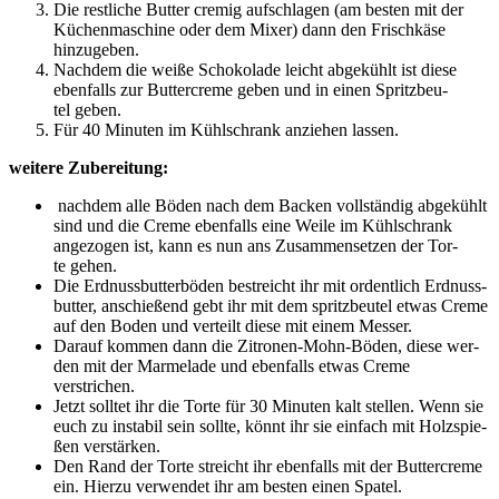
Die rest­li­che But­ter cre­mig auf­schla­gen (am bes­ten mit der
Küchen­ma­schi­ne oder dem Mixer) dann den Frisch­kä­se
hinzugeben.
Nach­dem die wei­ße Scho­ko­la­de leicht abge­kühlt ist die­se
eben­falls zur But­ter­creme geben und in einen Spritz­beu­
tel geben.
Für 40 Minu­ten im Kühl­schrank anzie­hen lassen.
wei­te­re Zubereitung:
nach­dem alle Böden nach dem Backen voll­stän­dig abge­kühlt
sind und die Creme eben­falls eine Wei­le im Kühl­schrank
ange­zo­gen ist, kann es nun ans Zusam­men­set­zen der Tor­
te gehen.
Die Erd­nuss­but­ter­bö­den bestreicht ihr mit ordent­lich Erd­nuss­
but­ter, anschie­ßend gebt ihr mit dem spritz­beu­tel etwas Creme
auf den Boden und ver­teilt die­se mit einem Messer.
Dar­auf kom­men dann die Zitro­nen-Mohn-Böden, die­se wer­
den mit der Mar­me­la­de und eben­falls etwas Creme
verstrichen.
Jetzt soll­tet ihr die Tor­te für 30 Minu­ten kalt stel­len. Wenn sie
euch zu insta­bil sein soll­te, könnt ihr sie ein­fach mit Holz­spie­
ßen verstärken.
Den Rand der Tor­te streicht ihr eben­falls mit der But­ter­creme
ein. Hier­zu ver­wen­det ihr am bes­ten einen Spatel.