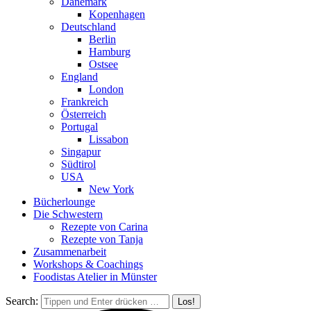
Dänemark
Kopenhagen
Deutschland
Berlin
Hamburg
Ostsee
England
London
Frankreich
Österreich
Portugal
Lissabon
Singapur
Südtirol
USA
New York
Bücherlounge
Die Schwestern
Rezepte von Carina
Rezepte von Tanja
Zusammenarbeit
Workshops
&
Coachings
Foodistas Atelier in Münster
Search: