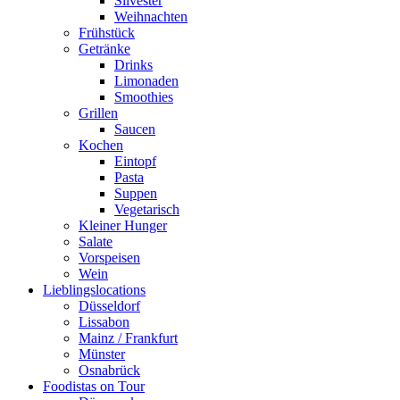
Silvester
Weihnachten
Frühstück
Getränke
Drinks
Limonaden
Smoothies
Grillen
Saucen
Kochen
Eintopf
Pasta
Suppen
Vegetarisch
Kleiner Hunger
Salate
Vorspeisen
Wein
Lieblingslocations
Düsseldorf
Lissabon
Mainz / Frankfurt
Münster
Osnabrück
Foodistas on Tour