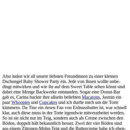
Also luden wir all unse­re liebs­ten Freun­din­nen zu einer klei­nen
Dschun­gel Baby Show­er Par­ty ein. Jede von Ihnen woll­te unbe­
dingt mit­wir­ken und wie ihr auf dem Sweet Table sehen könnt sind
dabei eine Men­ge Back­wer­ke ent­stan­den. Sogar eine Donut-Bar
gab es, Cari­na back­te ihre all­seits belieb­ten
Mac­a­rons
, Jas­min ein
paar
Who­o­pies
und
Cup­ca­kes
und ich durf­te mich um die Tor­te
küm­mern. Da Tine ein rie­sen Fan von Erd­nuss­but­ter ist, war schnell
klar, auch die­se muss in der Tor­te irgend­wie mit­ver­ar­bei­tet wer­den.
So ist sie nicht nur im Teig, son­dern auch als Creme zwi­schen den
Böden, dop­pelt hält bekannt­lich bes­ser. Zwei der vier Böden sind
aus einem Zitro­nen-Mohn-Teig und die But­ter­creme habe ich eben­