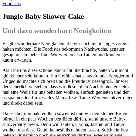
Foodistas
Jungle Baby Shower Cake
Und dazu wunderbare Neuigkeiten
Es gibt wun­der­ba­re Neu­ig­kei­ten, die wir euch nicht län­ger vor­ent­
hal­ten möch­ten. Die Foo­di­stas bekom­men Nach­wuchs, genau­er
gesagt unse­re lie­be Tine. Wir wer­den also Tan­ten und kön­nen es
kaum erwarten.
Als Tine uns die­se schö­ne Nach­richt über­brach­te, hät­ten wir nicht
glück­li­cher sein kön­nen. Ein Gefühls­cha­os aus Freu­de, Neu­gier und
Unge­duld mach­te sich breit und die Freu­de ist rie­sen­groß. Ihr wer­
det sicher­lich ver­ste­hen, dass wir die­se tol­len Nach­rich­ten erst ein­
mal eine Wei­le für uns behal­ten woll­ten, ein­fach genie­ßen und den
so span­nen­den Pro­zess des Mama-bzw. Tan­te-Wer­dens mit­ver­fol­gen
und direkt dabei sein.
Da es aber nun bald end­lich soweit ist und wir den klei­nen Erden­
bür­ger in ein paar Wochen begrü­ßen dür­fen, stand unse­re Baby­
show­er­par­ty bevor. Denn wir Tan­ten, Cari­na, Jas­min und Tan­ja
woll­ten uns die­se Gau­di kei­nes­falls neh­men las­sen. Solch ein Fest
hat­ten wir näm­lich noch nie aus­rich­ten dürf­ten. Wie­der­um eine