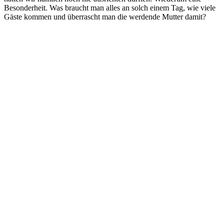
Beson­der­heit. Was braucht man alles an solch einem Tag, wie vie­le
Gäs­te kom­men und über­rascht man die wer­den­de Mut­ter damit?