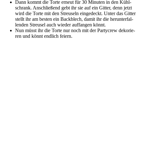
Dann kommt die Tor­te erneut für 30 Minu­ten in den Kühl­
schrank. Anschlie­ßend gebt ihr sie auf ein Git­ter, denn jetzt
wird die Tor­te mit den Streu­seln ein­ge­deckt. Unter das Git­ter
stellt ihr am bes­ten ein Back­blech, damit ihr die her­un­ter­fal­
len­den Streu­sel auch wie­der auf­fan­gen könnt.
Nun müsst ihr die Tor­te nur noch mit der Par­ty­crew deko­rie­
ren und könnt end­lich feiern.