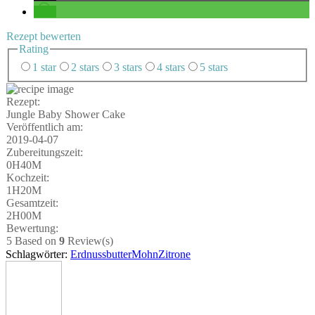
Rezept bewer­ten
Rating
1 star
2 stars
3 stars
4 stars
5 stars
Rezept:
Jungle Baby Show­er Cake
Ver­öf­fent­lich am:
2019-04-07
Zube­rei­tungs­zeit:
0H40M
Koch­zeit:
1H20M
Gesamt­zeit:
2H00M
Bewer­tung:
5
Based on
9
Review(s)
Schlagwörter:
Erdnussbutter
Mohn
Zitrone