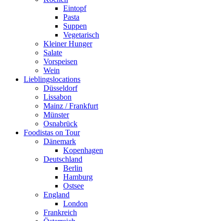
Eintopf
Pasta
Suppen
Vegetarisch
Kleiner Hunger
Salate
Vorspeisen
Wein
Lieblingslocations
Düsseldorf
Lissabon
Mainz / Frankfurt
Münster
Osnabrück
Foodistas on Tour
Dänemark
Kopenhagen
Deutschland
Berlin
Hamburg
Ostsee
England
London
Frankreich