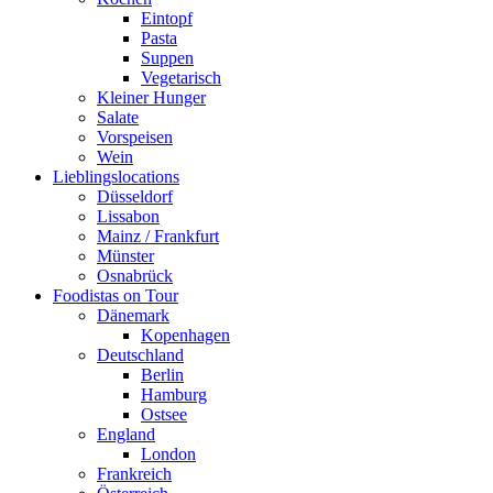
Eintopf
Pasta
Suppen
Vegetarisch
Kleiner Hunger
Salate
Vorspeisen
Wein
Lieblingslocations
Düsseldorf
Lissabon
Mainz / Frankfurt
Münster
Osnabrück
Foodistas on Tour
Dänemark
Kopenhagen
Deutschland
Berlin
Hamburg
Ostsee
England
London
Frankreich