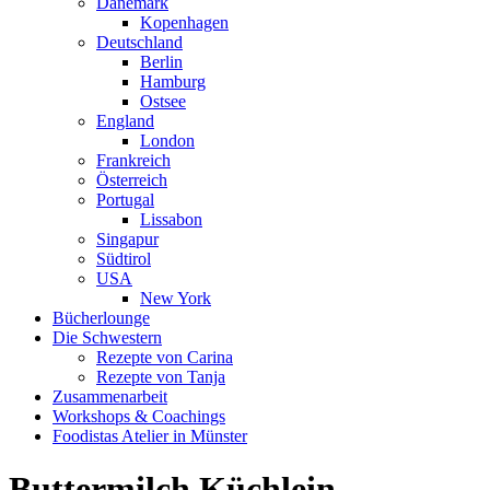
Dänemark
Kopenhagen
Deutschland
Berlin
Hamburg
Ostsee
England
London
Frankreich
Österreich
Portugal
Lissabon
Singapur
Südtirol
USA
New York
Bücherlounge
Die Schwestern
Rezepte von Carina
Rezepte von Tanja
Zusammenarbeit
Workshops
&
Coachings
Foodistas Atelier in Münster
Buttermilch Küchlein