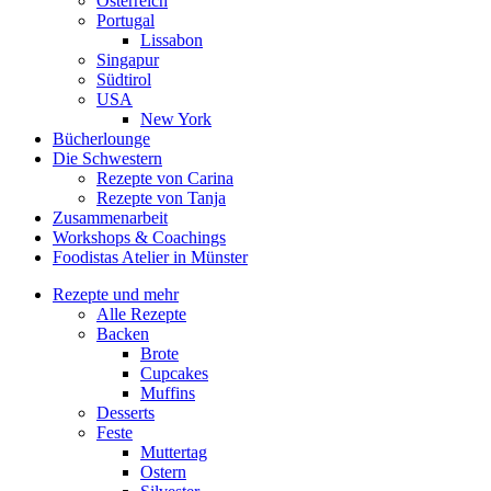
Österreich
Portugal
Lissabon
Singapur
Südtirol
USA
New York
Bücherlounge
Die Schwestern
Rezepte von Carina
Rezepte von Tanja
Zusammenarbeit
Workshops
&
Coachings
Foodistas Atelier in Münster
Rezepte und mehr
Alle Rezepte
Backen
Brote
Cupcakes
Muffins
Desserts
Feste
Muttertag
Ostern