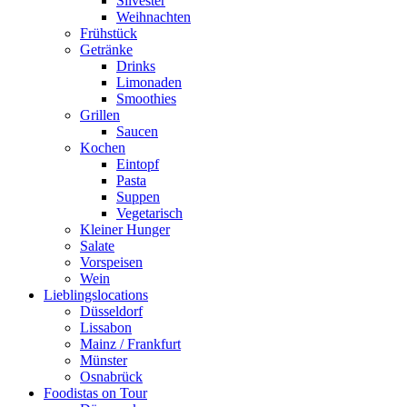
Silvester
Weihnachten
Frühstück
Getränke
Drinks
Limonaden
Smoothies
Grillen
Saucen
Kochen
Eintopf
Pasta
Suppen
Vegetarisch
Kleiner Hunger
Salate
Vorspeisen
Wein
Lieblingslocations
Düsseldorf
Lissabon
Mainz / Frankfurt
Münster
Osnabrück
Foodistas on Tour