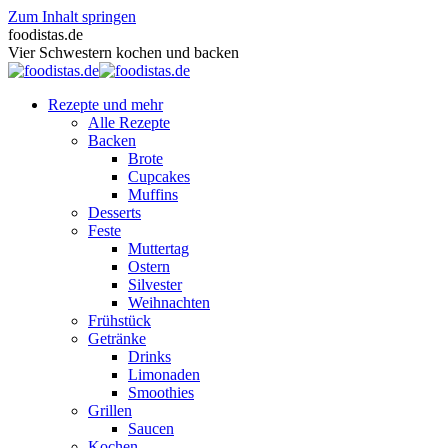
Zum Inhalt springen
foodistas.de
Vier Schwestern kochen und backen
Rezepte und mehr
Alle Rezepte
Backen
Brote
Cupcakes
Muffins
Desserts
Feste
Muttertag
Ostern
Silvester
Weihnachten
Frühstück
Getränke
Drinks
Limonaden
Smoothies
Grillen
Saucen
Kochen