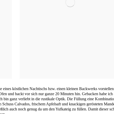
te eines köst­li­chen Nach­tischs bzw. einen klei­nen Back­werks vor­stel­le
 Ofen und backt vor sich nur gan­ze 20 Minu­ten hin. Geba­cken habe ich
h bin ganz ver­liebt in die rus­ti­ka­le Optik. Die Fül­lung eine Kom­bi­na­ti­
em Schuss Cal­va­dos, fri­schem Apfel­saft und kna­cki­gen gerös­te­ten Man­d
ieß­lich auch noch genug da um den Yuf­ka­teig zu fül­len. Damit die­ser s