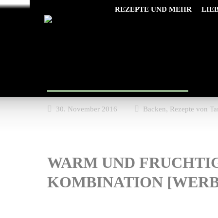
REZEPTE UND MEHR
LIE
Apfel Zimt Swirl
,
30. November 2016
Backen
Rezepte von Ta
WARM UND FRUCHTIG,
KOMBINATION [WER