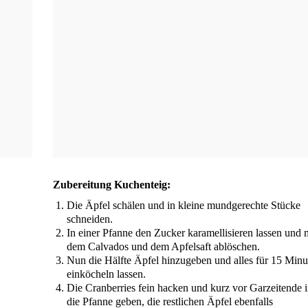
Zube­rei­tung Kuchenteig:
Die Äpfel schä­len und in klei­ne mund­ge­rech­te Stü­cke
schneiden.
In einer Pfan­ne den Zucker kara­mel­li­sie­ren las­sen und 
dem Cal­va­dos und dem Apfel­saft ablöschen.
Nun die Hälf­te Äpfel hin­zu­ge­ben und alles für 15 Minu
ein­kö­cheln lassen.
Die Cran­ber­ries fein hacken und kurz vor Gar­zei­ten­de 
die Pfan­ne geben, die rest­li­chen Äpfel eben­falls