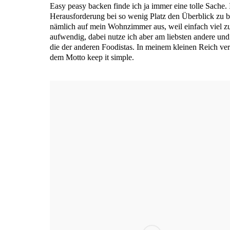
Easy peasy backen fin­de ich ja immer eine tol­le Sache. I
Her­aus­for­de­rung bei so wenig Platz den Über­blick zu 
näm­lich auf mein Wohn­zim­mer aus, weil ein­fach viel zu
auf­wen­dig, dabei nut­ze ich aber am liebs­ten ande­re un
die der ande­ren Foo­di­stas. In mei­nem klei­nen Reich ver
dem Mot­to keep it simple.