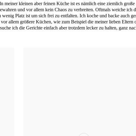
n mei­ner klei­nen aber fei­nen Küche ist es näm­lich eine ziem­lich gro­ße
bewah­ren und vor allem kein Cha­os zu ver­brei­ten. Oft­mals wei­che ich 
 wenig Platz ist um sich frei zu ent­fal­ten. Ich koche und backe auch ger
d vor allem grö­ße­re Küchen, wie zum Bei­spiel die mei­ner lie­ben Eltern 
­su­che ich die Gerich­te ein­fach aber trotz­dem lecker zu hal­ten, ganz na