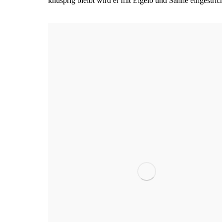
knusp­rig bleibt wird er mit Eigelb und Sah­ne eingestric