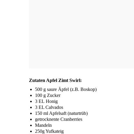
Zuta­ten Apfel Zimt Swirl:
500 g sau­re Äpfel (z.B. Boskop)
100 g Zucker
3
EL
Honig
3
EL
Calvados
150 ml Apfel­saft (natur­trüb)
getrock­nen­te Cranberries
Man­deln
250g Yuf­ka­teig