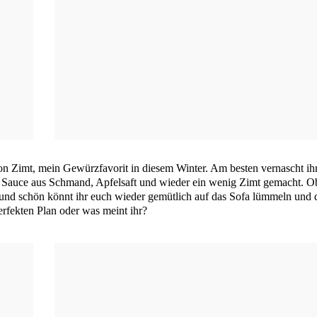
 Zimt, mein Gewürz­fa­vo­rit in die­sem Win­ter. Am bes­ten ver­nascht ih
ne Sau­ce aus Schmand, Apfel­saft und wie­der ein wenig Zimt gemacht. O
t und schön könnt ihr euch wie­der gemüt­lich auf das Sofa lüm­meln und 
r­fek­ten Plan oder was meint ihr?