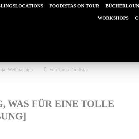
BLINGSLOCATIONS
FOODISTAS ON TOUR
BÜCHERLOU
&
WORKSHOPS
C
,
nja
Weihnachten
Von
Tanja Foodistas
 WAS FÜR EINE TOLLE
BUNG]