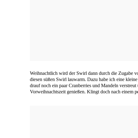
Weih­nacht­lich wird der Swirl dann durch die Zuga­be von
die­sen süßen Swirl lau­warm. Dazu habe ich eine klei­
drauf noch ein paar Cran­ber­ries und Man­deln ver­streu
Vor­weih­nachts­zeit genie­ßen. Klingt doch nach einem pe