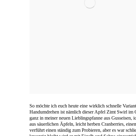
So möch­te ich euch heu­te eine wirk­lich schnel­le Vari­an­
Hand­um­dre­hen ist näm­lich die­ser Apfel Zimt Swirl im
ganz in mei­ner neu­en Lieb­lings­pfan­ne aus Guss­ei­sen, ic
aus säu­er­li­chen Äpfeln, leicht her­ben Cran­ber­ries, ein
ver­führt einen stän­dig zum Pro­bie­ren, aber es war schl