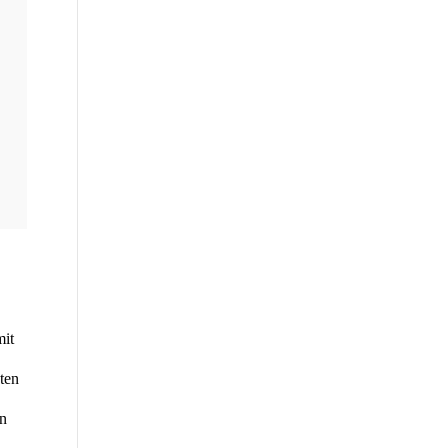
mit
­ten
in