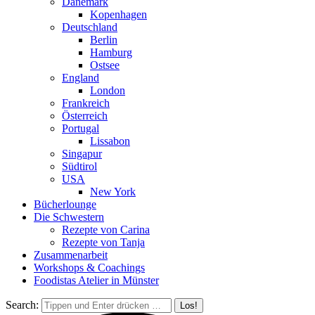
Dänemark
Kopenhagen
Deutschland
Berlin
Hamburg
Ostsee
England
London
Frankreich
Österreich
Portugal
Lissabon
Singapur
Südtirol
USA
New York
Bücherlounge
Die Schwestern
Rezepte von Carina
Rezepte von Tanja
Zusammenarbeit
Workshops
&
Coachings
Foodistas Atelier in Münster
Search: