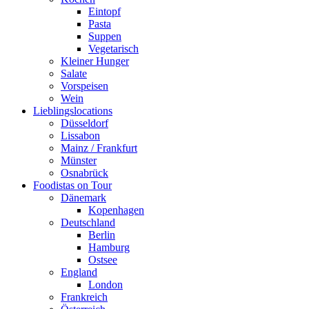
Eintopf
Pasta
Suppen
Vegetarisch
Kleiner Hunger
Salate
Vorspeisen
Wein
Lieblingslocations
Düsseldorf
Lissabon
Mainz / Frankfurt
Münster
Osnabrück
Foodistas on Tour
Dänemark
Kopenhagen
Deutschland
Berlin
Hamburg
Ostsee
England
London
Frankreich