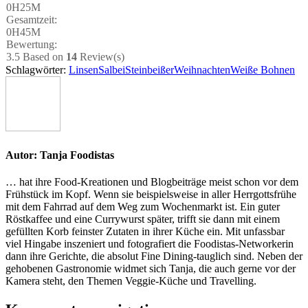
0H25M
Gesamt­zeit:
0H45M
Bewer­tung:
3.5
Based on
14
Review(s)
Schlagwörter:
Linsen
Salbei
Steinbeißer
Weihnachten
Weiße Bohnen
Autor:
Tanja Foodistas
… hat ihre Food-Kreationen und Blogbeiträge meist schon vor dem
Frühstück im Kopf. Wenn sie beispielsweise in aller Herrgottsfrühe
mit dem Fahrrad auf dem Weg zum Wochenmarkt ist. Ein guter
Röstkaffee und eine Currywurst später, trifft sie dann mit einem
gefüllten Korb feinster Zutaten in ihrer Küche ein. Mit unfassbar
viel Hingabe inszeniert und fotografiert die Foodistas-Networkerin
dann ihre Gerichte, die absolut Fine Dining-tauglich sind. Neben der
gehobenen Gastronomie widmet sich Tanja, die auch gerne vor der
Kamera steht, den Themen Veggie-Küche und Travelling.