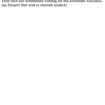
Freut euch also kom­men­den Sonn­tag auf den krö­nen­den Abschluss,
das Des­sert! Hier wird es eben­falls köstlich!