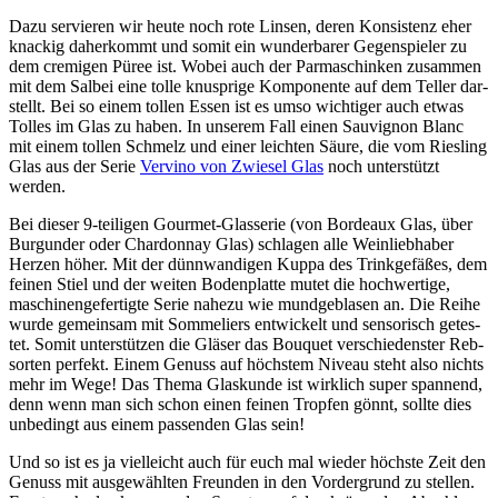
Dazu ser­vie­ren wir heu­te noch rote Lin­sen, deren Kon­sis­tenz eher
kna­ckig daher­kommt und somit ein wun­der­ba­rer Gegen­spie­ler zu
dem cre­mi­gen Püree ist. Wobei auch der Par­ma­schin­ken zusam­men
mit dem Sal­bei eine tol­le knusp­ri­ge Kom­po­nen­te auf dem Tel­ler dar­
stellt. Bei so einem tol­len Essen ist es umso wich­ti­ger auch etwas
Tol­les im Glas zu haben. In unse­rem Fall einen Sau­vi­gnon Blanc
mit einem tol­len Schmelz und einer leich­ten Säu­re, die vom Ries­ling
Glas aus der Serie
Ver­vi­no von Zwie­sel Glas
noch unter­stützt
werden.
Bei die­ser 9‑teiligen Gour­met-Glas­se­rie (von Bor­deaux Glas, über
Bur­gun­der oder Char­don­nay Glas) schla­gen alle Wein­lieb­ha­ber
Her­zen höher. Mit der dünn­wan­di­gen Kup­pa des Trink­ge­fä­ßes, dem
fei­nen Stiel und der wei­ten Boden­plat­te mutet die hoch­wer­ti­ge,
maschi­nen­ge­fer­tig­te Serie nahe­zu wie mund­ge­bla­sen an. Die Rei­he
wur­de gemein­sam mit Som­me­liers ent­wi­ckelt und sen­so­risch getes­
tet. Somit unter­stüt­zen die Glä­ser das Bou­quet ver­schie­dens­ter Reb­
sor­ten per­fekt. Einem Genuss auf höchs­tem Niveau steht also nichts
mehr im Wege! Das The­ma Glas­kun­de ist wirk­lich super span­nend,
denn wenn man sich schon einen fei­nen Trop­fen gönnt, soll­te dies
unbe­dingt aus einem pas­sen­den Glas sein!
Und so ist es ja viel­leicht auch für euch mal wie­der höchs­te Zeit den
Genuss mit aus­ge­wähl­ten Freun­den in den Vor­der­grund zu stel­len.