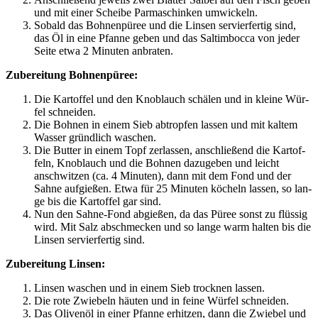
und mit einer Schei­be Par­ma­schin­ken umwickeln.
Sobald das Boh­nen­pü­ree und die Lin­sen ser­vier­fer­tig sind,
das Öl in eine Pfan­ne geben und das Sal­tim­boc­ca von jeder
Sei­te etwa 2 Minu­ten anbraten.
Zube­rei­tung Bohnenpüree:
Die Kar­tof­fel und den Knob­lauch schä­len und in klei­ne Wür­
fel schneiden.
Die Boh­nen in einem Sieb abtrop­fen las­sen und mit kal­tem
Was­ser gründ­lich waschen.
Die But­ter in einem Topf zer­las­sen, anschlie­ßend die Kar­tof­
feln, Knob­lauch und die Boh­nen dazu­ge­ben und leicht
anschwit­zen (ca. 4 Minu­ten), dann mit dem Fond und der
Sah­ne auf­gie­ßen. Etwa für 25 Minu­ten köcheln las­sen, so lan­
ge bis die Kar­tof­fel gar sind.
Nun den Sah­ne-Fond abgie­ßen, da das Püree sonst zu flüs­sig
wird. Mit Salz abschme­cken und so lan­ge warm hal­ten bis die
Lin­sen ser­vier­fer­tig sind.
Zube­rei­tung Linsen:
Lin­sen waschen und in einem Sieb trock­nen lassen.
Die rote Zwie­beln häu­ten und in fei­ne Wür­fel schneiden.
Das Oli­ven­öl in einer Pfan­ne erhit­zen, dann die Zwie­bel und