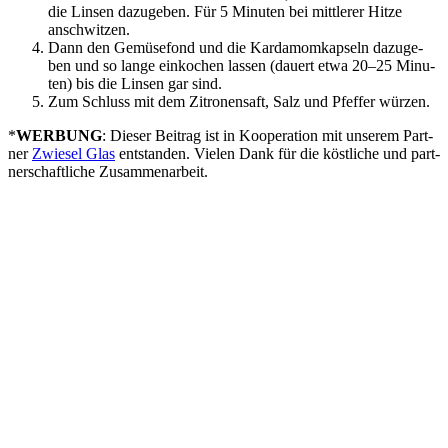
die Lin­sen dazu­ge­ben. Für 5 Minu­ten bei mitt­le­rer Hit­ze
anschwitzen.
Dann den Gemü­se­fond und die Kar­da­mom­kap­seln dazu­ge­
ben und so lan­ge ein­ko­chen las­sen (dau­ert etwa 20–25 Minu­
ten) bis die Lin­sen gar sind.
Zum Schluss mit dem Zitro­nen­saft, Salz und Pfef­fer würzen.
*
WERBUNG
: Die­ser Bei­trag ist in Koope­ra­ti­on mit unse­rem Part­
ner
Zwie­sel Glas
ent­stan­den. Vie­len Dank für die köst­li­che und part­
ner­schaft­li­che Zusammenarbeit.