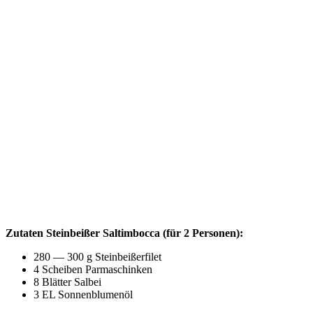
Zuta­ten Stein­bei­ßer Sal­tim­boc­ca (für 2
Per­so­nen):
280 — 300 g Steinbeißerfilet
4 Schei­ben Parmaschinken
8 Blät­ter Salbei
3
EL
Sonnenblumenöl