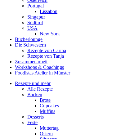
Österreich
Portugal
Lissabon
Singapur
Südtirol
USA
New York
Bücherlounge
Die Schwestern
Rezepte von Carina
Rezepte von Tanja
Zusammenarbeit
Workshops
&
Coachings
Foodistas Atelier in Münster
Rezepte und mehr
Alle Rezepte
Backen
Brote
Cupcakes
Muffins
Desserts
Feste
Muttertag
Ostern