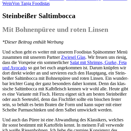
Wein
Von
Tanja Foodistas
Steinbeißer Saltimbocca
Mit Bohnenpüree und roten Linsen
*Die­ser Bei­trag ent­hält Werbung
Und schon geht es wei­ter mit unse­rem Foo­di­stas Spät­som­mer Menü
zusam­men mit unse­rem Part­ner
Zwie­sel Glas
. Wir freu­en uns rie­sig,
dass die Vor­spei­se ein som­mer­li­cher
Salat mit Shrimps, Gur­ke, Feta
und Avo­ca­do
so gut bei euch ange­kom­men ist. Dar­um knüp­fen wir
dort direkt wie­der an und ser­vie­ren euch den Haupt­gang, ein Stein­
bei­ßer Sal­tim­boc­ca mit Boh­nen­pü­ree und roten Lin­sen. Ein wun­der­
bar leich­ter Gang der ganz beson­ders daher kommt. Denn das klas­
si­sche Sal­tim­boc­ca mit Kalb­fleisch ken­nen wir wohl alle. Heu­te gibt
es eine Vari­an­te mit Fisch. Hier­zu eig­net sich am bes­ten Stein­bei­ßer
oder auch See­teu­fel, denn das Fisch­fi­let soll­te ein biss­chen fes­ter
sein, so behält es beim Bra­ten die Form und kann super mit einer
Schei­be Par­ma­schin­ken und dem Sal­bei umwi­ckelt werden.
Und auch das Püree ist eine Abwand­lung des Klas­si­kers, wel­ches
ihr sonst bestimmt mit Kar­tof­feln kennt. In mei­nem Fall ver­wen­de
ich wei­ße Rie­sen­boh­nen. Ich lie­be die cre­mi­ge Kon­sis­tenz des