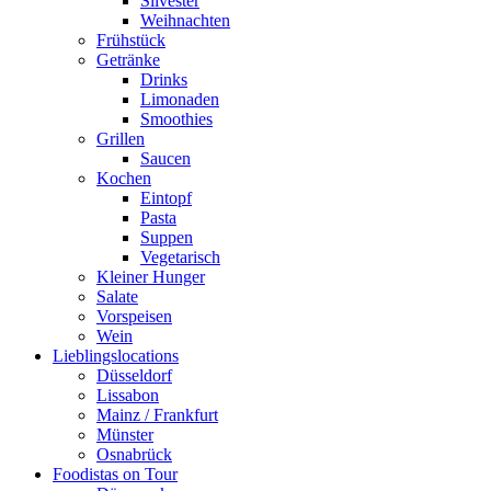
Silvester
Weihnachten
Frühstück
Getränke
Drinks
Limonaden
Smoothies
Grillen
Saucen
Kochen
Eintopf
Pasta
Suppen
Vegetarisch
Kleiner Hunger
Salate
Vorspeisen
Wein
Lieblingslocations
Düsseldorf
Lissabon
Mainz / Frankfurt
Münster
Osnabrück
Foodistas on Tour