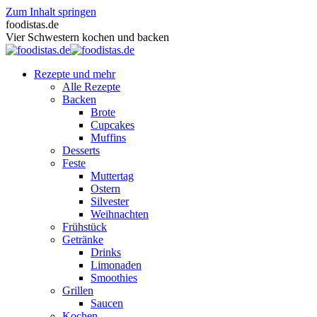
Zum Inhalt springen
foodistas.de
Vier Schwestern kochen und backen
Rezepte und mehr
Alle Rezepte
Backen
Brote
Cupcakes
Muffins
Desserts
Feste
Muttertag
Ostern
Silvester
Weihnachten
Frühstück
Getränke
Drinks
Limonaden
Smoothies
Grillen
Saucen
Kochen