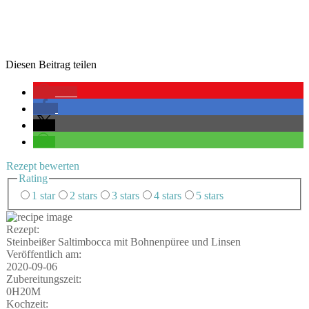
Die­sen Bei­trag teilen
267
Rezept bewer­ten
Rating
1 star
2 stars
3 stars
4 stars
5 stars
Rezept:
Stein­bei­ßer Sal­tim­boc­ca mit Boh­nen­pü­ree und Linsen
Ver­öf­fent­lich am:
2020-09-06
Zube­rei­tungs­zeit:
0H20M
Koch­zeit: