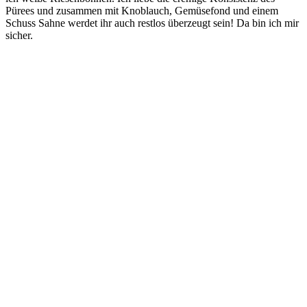
Pürees und zusam­men mit Knob­lauch, Gemü­se­fond und einem
Schuss Sah­ne wer­det ihr auch rest­los über­zeugt sein! Da bin ich mir
sicher.