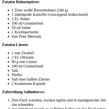
Zuta­ten Bohnenpüree:
1 Dose wei­ße Rie­sen­boh­nen (240 g)
1 mit­tel­gro­ße Kar­tof­fel (vor­wie­gend festkochend)
2
EL
Butter
100 ml Gemüsefond
50 ml Sahne
1 Knob­lauch­ze­he
eine Pri­se Meersalz
Zuta­ten Linsen:
1 rote Zwiebel
2
EL
Olivenöl
80 g rote Linsen
100 ml Gemüsefond
Salz
Pfef­fer
Saft einer hal­ben Zitrone
2 Kar­da­mom Kapseln
Zube­rei­tung Saltimbocca:
Den Fisch waschen, tro­cken tup­fen und in mund­ge­rech­te Stü­
cke schneiden.
Anschlie­ßend jeweils zwei Blät­ter Sal­bei auf den Fisch geben