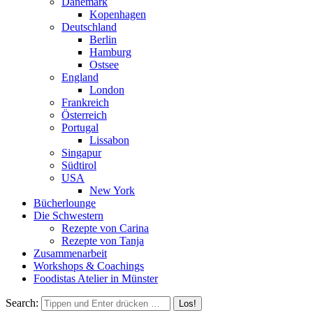
Dänemark
Kopenhagen
Deutschland
Berlin
Hamburg
Ostsee
England
London
Frankreich
Österreich
Portugal
Lissabon
Singapur
Südtirol
USA
New York
Bücherlounge
Die Schwestern
Rezepte von Carina
Rezepte von Tanja
Zusammenarbeit
Workshops
&
Coachings
Foodistas Atelier in Münster
Search: