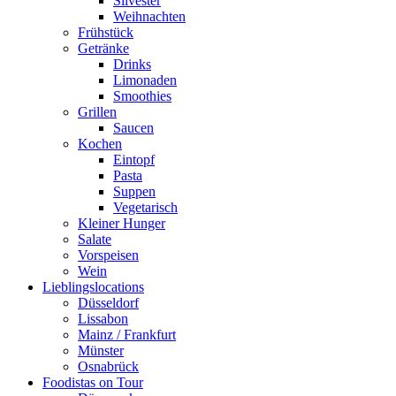
Silvester
Weihnachten
Frühstück
Getränke
Drinks
Limonaden
Smoothies
Grillen
Saucen
Kochen
Eintopf
Pasta
Suppen
Vegetarisch
Kleiner Hunger
Salate
Vorspeisen
Wein
Lieblingslocations
Düsseldorf
Lissabon
Mainz / Frankfurt
Münster
Osnabrück
Foodistas on Tour