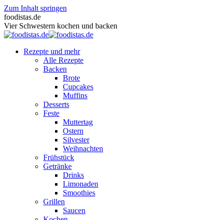
Zum Inhalt springen
foodistas.de
Vier Schwestern kochen und backen
Rezepte und mehr
Alle Rezepte
Backen
Brote
Cupcakes
Muffins
Desserts
Feste
Muttertag
Ostern
Silvester
Weihnachten
Frühstück
Getränke
Drinks
Limonaden
Smoothies
Grillen
Saucen
Kochen