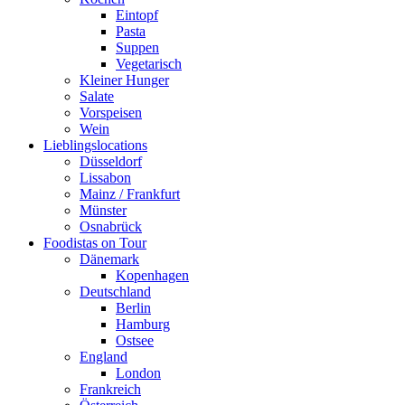
Eintopf
Pasta
Suppen
Vegetarisch
Kleiner Hunger
Salate
Vorspeisen
Wein
Lieblingslocations
Düsseldorf
Lissabon
Mainz / Frankfurt
Münster
Osnabrück
Foodistas on Tour
Dänemark
Kopenhagen
Deutschland
Berlin
Hamburg
Ostsee
England
London
Frankreich