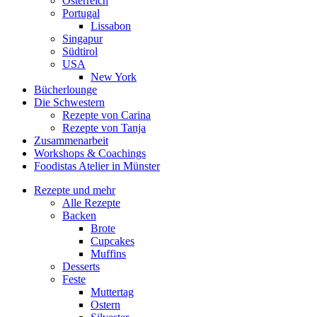
Österreich
Portugal
Lissabon
Singapur
Südtirol
USA
New York
Bücherlounge
Die Schwestern
Rezepte von Carina
Rezepte von Tanja
Zusammenarbeit
Workshops
&
Coachings
Foodistas Atelier in Münster
Rezepte und mehr
Alle Rezepte
Backen
Brote
Cupcakes
Muffins
Desserts
Feste
Muttertag
Ostern