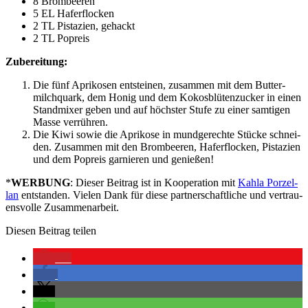
8 Brom­bee­ren
5
EL
Haferflocken
2
TL
Pis­ta­zi­en, gehackt
2
TL
Popreis
Zube­rei­tung:
Die fünf Apri­ko­sen ent­stei­nen, zusam­men mit dem But­ter­
milch­quark, dem Honig und dem Kokos­blü­ten­zu­cker in einen
Stand­mi­xer geben und auf höchs­ter Stu­fe zu einer sam­ti­gen
Mas­se verrühren.
Die Kiwi sowie die Apri­ko­se in mund­ge­rech­te Stü­cke schnei­
den. Zusam­men mit den Brom­bee­ren, Hafer­flo­cken, Pis­ta­zi­en
und dem Popreis gar­nie­ren und genießen!
*
WERBUNG
: Die­ser Bei­trag ist in Koope­ra­ti­on mit
Kahla Por­zel­
lan
ent­stan­den. Vie­len Dank für die­se part­ner­schaft­li­che und ver­trau­
ens­vol­le Zusammenarbeit.
Die­sen Bei­trag teilen
63