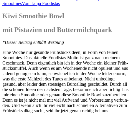
Smoothies
Von
Tanja Foodistas
Kiwi Smoothie Bowl
mit Pistazien und Buttermilchquark
*Die­ser Bei­trag ent­hält Werbung
Eine Woche nur gesun­de Früh­stücks­ideen, in Form von fei­nen
Smoothies. Das aktu­el­le Foo­di­stas Mot­to ist ganz nach mei­nem
Geschmack. Denn eigent­lich bin ich in der Woche ein klei­ner Früh­
stücks­muf­fel. Auch wenn es am Wochen­en­de nicht opu­lent und aus­
la­dend genug sein kann, schwä­chel ich in der Woche lei­der enorm,
was die ers­te Mahl­zeit des Tages anbe­langt. Nicht unbe­dingt
gesund, aber lei­der dem stres­si­gen Büro­all­tag geschul­det. Durch all
die schö­nen Ideen der nächs­ten Tage, bekom­me ich aber rich­tig Lust
mir einen Smoothie oder genau die­se Smoothie Bowl zuzu­be­rei­ten.
Denn es ist ja nicht mal mit viel Auf­wand und Vor­be­rei­tung ver­bun­
den. Und wenn auch ihr viel­leicht nach schnel­len Alter­na­ti­ven zum
Früh­stück­s­all­tag sucht, seid ihr jetzt genau rich­tig bei uns.