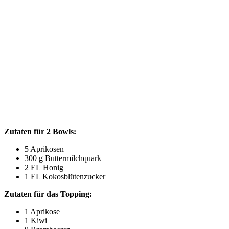
Zuta­ten für 2 Bowls:
5 Apri­ko­sen
300 g Buttermilchquark
2
EL
Honig
1
EL
Kokosblütenzucker
Zuta­ten für das Topping:
1 Apri­ko­se
1 Kiwi