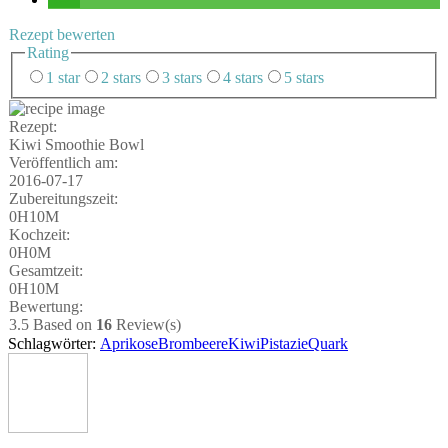
Rezept bewer­ten
Rating
1 star
2 stars
3 stars
4 stars
5 stars
Rezept:
Kiwi Smoothie Bowl
Ver­öf­fent­lich am:
2016-07-17
Zube­rei­tungs­zeit:
0H10M
Koch­zeit:
0H0M
Gesamt­zeit:
0H10M
Bewer­tung:
3.5
Based on
16
Review(s)
Schlagwörter:
Aprikose
Brombeere
Kiwi
Pistazie
Quark