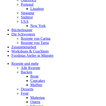
Österreich
Portugal
Lissabon
Singapur
Südtirol
USA
New York
Bücherlounge
Die Schwestern
Rezepte von Carina
Rezepte von Tanja
Zusammenarbeit
Workshops
&
Coachings
Foodistas Atelier in Münster
Rezepte und mehr
Alle Rezepte
Backen
Brote
Cupcakes
Muffins
Desserts
Feste
Muttertag
Ostern