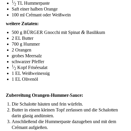
1
⁄
TL
Hummerpaste
2
Saft einer hal­ben Orange
100 ml Cré­mant oder Weißwein
wei­te­re Zutaten:
&
500 g
BÜRGER
Gnoc­chi mit Spi­nat
Basilikum
2
EL
Butter
700 g Hummer
2 Oran­gen
gro­bes Meersalz
schwar­zer Pfeffer
1
⁄
Kopf Friséesalat
2
1
EL
Weißweinessig
1
EL
Olivenöl
Zube­rei­tung Orangen-Hummer-Sauce:
Die Scha­lot­te häu­ten und fein würfeln.
But­ter in einem klei­nen Topf zer­las­sen und die Scha­lot­ten
dar­in gla­sig andünsten.
Anschlie­ßend die Hum­mer­pas­te dazu­ge­ben und mit dem
Cré­mant aufgießen.