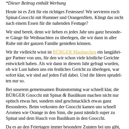
*Die­ser Bei­trag ent­hält Werbung
Heu­te ist es Zeit für ein rich­ti­ges Fest­essen! Wir ser­vie­ren euch
Spi­nat-Gnoc­chi mit Hum­mer und Oran­gen­fi­lets. Klingt das nicht
nach einem Essen für die nahen­den Festtage?
Wir sind bereit, denn wir lie­ben es jedes Jahr uns ganz beson­de­
re Gän­ge für Weih­nach­ten zu über­le­gen, die wir dann in aller
Ruhe mit der gan­zen Fami­lie genie­ßen können.
Wir ihr viel­leicht wisst ist
BÜRGER
Maul­ta­schen
ein lang­jäh­ri­
ger Part­ner von uns, für den wir schon vie­le köst­li­che Gerich­te
ent­wi­ckelt haben. Als wir dann in die­sem Jahr gefragt wur­den,
ob wir Lust haben uns ein fest­li­ches Gericht zu über­le­gen, war
sofort klar, wir sind auf jeden Fall dabei. Und die Ideen spru­del­
ten nur so.
Bei unse­rem gemein­sa­men Brain­stor­ming war schnell klar, die
&
BÜRGER
Gnoc­chi mit Spi­nat
Basi­li­kum machen nicht nur
optisch etwas her, son­dern sind geschmack­lich etwas ganz
Beson­de­res. Beim ver­kos­ten der Gnoc­chi kamen uns schnell
Aro­men wie Oran­ge in den Sinn, die passt näm­lich super zu
Spi­nat und dem Hauch von Basi­li­kum in den Gnocchi.
Da es an den Fei­er­ta­gen immer beson­de­re Zuta­ten bei uns gibt,