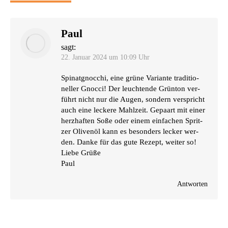
Paul
sagt:
22. Januar 2024 um 10:09 Uhr
Spi­nat­gnoc­chi, eine grü­ne Vari­an­te tra­di­tio­
nel­ler Gnoc­ci! Der leuch­ten­de Grün­ton ver­
führt nicht nur die Augen, son­dern ver­spricht
auch eine lecke­re Mahl­zeit. Gepaart mit einer
herz­haf­ten Soße oder einem ein­fa­chen Sprit­
zer Oli­ven­öl kann es beson­ders lecker wer­
den. Dan­ke für das gute Rezept, wei­ter so!
Lie­be Grüße
Paul
Antworten