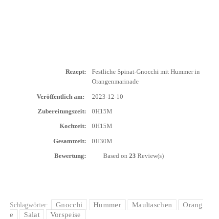
Rezept:
Fest­li­che Spi­nat-Gnoc­chi mit Hum­mer in
Orangenmarinade
Ver­öf­fent­lich am:
2023-12-10
Zube­rei­tungs­zeit:
0H15M
Koch­zeit:
0H15M
Gesamt­zeit:
0H30M
Bewer­tung:
Based on
23
Review(s)
Gnocchi
Hummer
Maultaschen
Orang
Schlagwörter:
e
Salat
Vorspeise