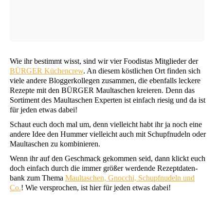
Wie ihr bestimmt wisst, sind wir vier Foo­di­stas Mit­glie­der der
BÜRGER
Küchen­crew
. An die­sem köst­li­chen Ort fin­den sich
vie­le ande­re Blog­ger­kol­le­gen zusam­men, die eben­falls lecke­re
Rezep­te mit den
BÜRGER
Maul­ta­schen kre­ieren. Denn das
Sor­ti­ment des Maul­ta­schen Exper­ten ist ein­fach rie­sig und da ist
für jeden etwas dabei!
Schaut euch doch mal um, denn viel­leicht habt ihr ja noch eine
ande­re Idee den Hum­mer viel­leicht auch mit Schupf­nu­deln oder
Maul­ta­schen zu kombinieren.
Wenn ihr auf den Geschmack gekom­men seid, dann klickt euch
doch ein­fach durch die immer grö­ßer wer­den­de Rezept­da­ten­
bank zum The­ma
Maul­ta­schen, Gnoc­chi, Schupf­nu­deln und
Co.
! Wie ver­spro­chen, ist hier für jeden etwas dabei!