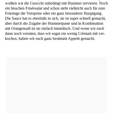
woll­ten wir die Gnoc­chi unbe­dingt mit Hum­mer ser­vie­ren. Noch
ein biss­chen Fri­sée­sa­lat und schon steht viel­leicht auch für eure
Fei­er­ta­ge die Vor­spei­se oder ein ganz beson­de­rer Haupt­gang.
Die Sau­ce hat es eben­falls in sich, sie ist super schnell gemacht,
aber durch die Zuga­be der Hum­mer­pas­te und in Kom­bi­na­ti­on
mit Oran­gen­saft ist sie ein­fach himm­lisch. Und wenn wir euch
dann noch ver­ra­ten, dass wir sogar ein wenig Cré­mant mit ver­
ko­chen, haben wir euch ganz bestimmt Appe­tit gemacht.