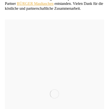
Part­ner
BÜRGER
Maul­ta­schen
ent­stan­den. Vie­len Dank für die
köst­li­che und part­ner­schaft­li­che Zusammenarbeit.