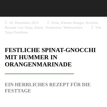
,
,
,
10. Dezember 2023
Feste
Kleiner Hunger
Kochen
,
,
,
Rezepte von Tanja
Salate
Vorspeisen
Weihnachten
Von
Tanja Foodistas
FESTLICHE SPINAT-GNOCCHI
MIT HUMMER IN
ORANGENMARINADE
EIN HERRLICHES REZEPT FÜR DIE
FESTTAGE