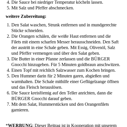
Die Sau­ce bei nied­ri­ger Tem­pe­ra­tur köcheln lassen.
Mit Salz und Pfef­fer abschmecken.
wei­te­re Zubereitung:
Den Salat waschen, Strunk ent­fer­nen und in mund­ge­rech­te
Stü­cke schneiden.
Die Oran­gen schä­len, die wei­ße Haut ent­fer­nen und die
Filets mit einem schar­fen Mes­ser her­aus­schnei­den. Den Saft
der aus­tritt in eine Scha­le geben. Mit Essig, Oli­ven­öl, Salz
und Pfef­fer ver­men­gen und über den Salat geben.
Die But­ter in einer Pfan­ne zer­las­sen und die
BÜRGER
Gnoc­chi hin­zu­ge­ben. Für 5 Minu­ten gold­braun anschwitzen.
Einen Topf mit reich­lich Salz­was­ser zum Kochen bringen.
Den Hum­mer dar­in für 2 Minu­ten garen, abgie­ßen und
warm­hal­ten. Die Scha­le mit­hil­fe einer Geflü­gel­zan­ge öff­nen
und das Fleisch herauslösen.
Die Sau­ce kreis­för­mig auf den Tel­ler anrich­ten, dann die
BÜRGER
Gnoc­chi dar­auf geben.
Mit dem Salat, Hum­mer­stü­cken und den Oran­gen­fi­lets
garnieren.
*
WERBUNG
: Die­ser Bei­trag ist in Koope­ra­ti­on mit unse­rem