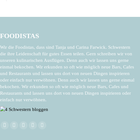
FOODISTAS
Wir die Foodistas, dass sind Tanja und Carina Farwick. Schwestern
die ihre Leidenschaft für gutes Essen teilen. Gern schreiben wir von
unseren kulinarischen Ausflügen. Denn auch wir lassen uns gerne
einmal bekochen. Wir erkunden so oft wie möglich neue Bars, Cafes
und Restaurants und lassen uns dort von neuen Dingen inspirieren
oder einfach nur verwöhnen. Denn auch wir lassen uns gerne einmal
bekochen. Wir erkunden so oft wie möglich neue Bars, Cafes und
Restaurants und lassen uns dort von neuen Dingen inspirieren oder
einfach nur verwöhnen.
Finden Sie uns auf:
Facebook
X
Pinterest
Instagram
E-
page
page
page
page
Mail