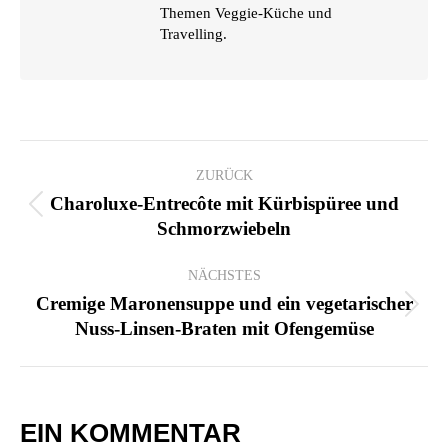
Themen Veggie-Küche und
Travelling.
KOMMENTARNAVIGATION
ZURÜCK
Charoluxe-Entrecôte mit Kürbispüree und
Vorheriger
Schmorzwiebeln
Beitrag:
NÄCHSTES
Cremige Maronensuppe und ein vegetarischer
Nächster
Nuss-Linsen-Braten mit Ofengemüse
Beitrag:
EIN KOMMENTAR