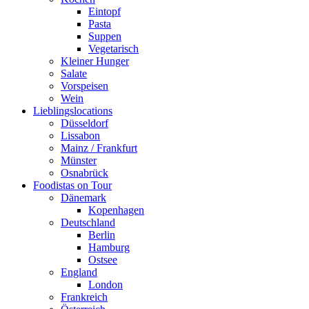
Eintopf
Pasta
Suppen
Vegetarisch
Kleiner Hunger
Salate
Vorspeisen
Wein
Lieblingslocations
Düsseldorf
Lissabon
Mainz / Frankfurt
Münster
Osnabrück
Foodistas on Tour
Dänemark
Kopenhagen
Deutschland
Berlin
Hamburg
Ostsee
England
London
Frankreich