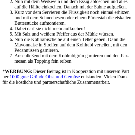
Nun mit dem Weiß­wein und dem Essig ablö­schen und alles
auf die Hälf­te ein­ko­chen. Danach mit der Sah­ne aufgießen.
Kurz vor dem Ser­vie­ren die Flüs­sig­keit noch ein­mal erhit­zen
und mit dem Schnee­be­sen oder einem Pürier­stab die eis­kal­ten
But­ter­stü­cke aufmontieren.
Dabei darf sie nicht mehr aufkochen!
Mit Salz und wei­ßem Pfef­fer aus der Müh­le würzen.
Nun die Kohl­ra­bi­schei­be auf einen Tel­ler geben. Dann die
Mayon­nai­se in Strei­fen auf dem Kohl­ra­bi ver­tei­len, mit den
Pecan­nüs­sen garnieren.
Anschlie­ßend mit dem Kohl­ra­bi­grün gar­nie­ren und den Par­
me­san als Top­ping fein reiben.
*
WERBUNG
: Die­ser Bei­trag ist in Koope­ra­ti­on mit unse­rem Part­
ner
1000 gute Grün­de Obst und Gemü­se
ent­stan­den. Vie­len Dank
für die köst­li­che und part­ner­schaft­li­che Zusammenarbeit.