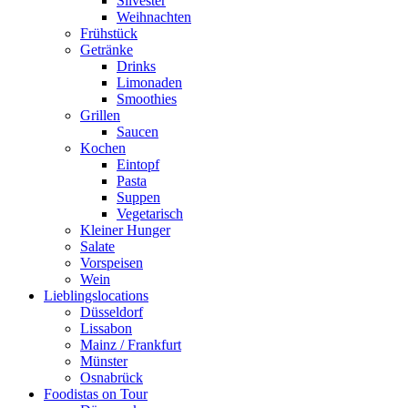
Silvester
Weihnachten
Frühstück
Getränke
Drinks
Limonaden
Smoothies
Grillen
Saucen
Kochen
Eintopf
Pasta
Suppen
Vegetarisch
Kleiner Hunger
Salate
Vorspeisen
Wein
Lieblingslocations
Düsseldorf
Lissabon
Mainz / Frankfurt
Münster
Osnabrück
Foodistas on Tour