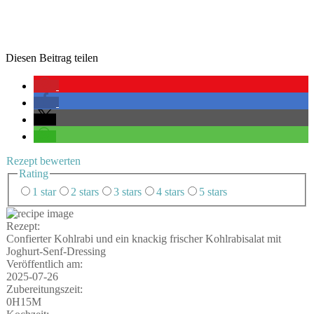
Die­sen Bei­trag teilen
Rezept bewer­ten
Rating
1 star
2 stars
3 stars
4 stars
5 stars
Rezept:
Con­fier­ter Kohl­ra­bi und ein kna­ckig fri­scher Kohl­ra­bi­sa­lat mit
Joghurt-Senf-Dressing
Ver­öf­fent­lich am:
2025-07-26
Zube­rei­tungs­zeit:
0H15M