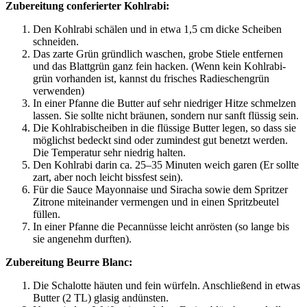
Zube­rei­tung con­fe­rier­ter Kohlrabi:
Den Kohl­ra­bi schä­len und in etwa 1,5 cm dicke Schei­ben
schneiden.
Das zar­te Grün gründ­lich waschen, gro­be Stie­le ent­fer­nen
und das Blatt­grün ganz fein hacken. (Wenn kein Kohl­ra­bi­
grün vor­han­den ist, kannst du fri­sches Radies­chen­grün
verwenden)
In einer Pfan­ne die But­ter auf sehr nied­ri­ger Hit­ze schmel­zen
las­sen. Sie soll­te nicht bräu­nen, son­dern nur sanft flüs­sig sein.
Die Kohl­ra­bi­schei­ben in die flüs­si­ge But­ter legen, so dass sie
mög­lichst bedeckt sind oder zumin­dest gut benetzt wer­den.
Die Tem­pe­ra­tur sehr nied­rig halten.
Den Kohl­ra­bi dar­in ca. 25–35 Minu­ten weich garen (Er soll­te
zart, aber noch leicht biss­fest sein).
Für die Sau­ce Mayon­nai­se und Siracha sowie dem Sprit­zer
Zitro­ne mit­ein­an­der ver­men­gen und in einen Spritz­beu­tel
füllen.
In einer Pfan­ne die Pecan­nüs­se leicht anrös­ten (so lan­ge bis
sie ange­nehm durften).
Zube­rei­tung Beur­re Blanc:
Die Scha­lot­te häu­ten und fein wür­feln. Anschlie­ßend in etwas
But­ter (2
TL
) gla­sig andünsten.