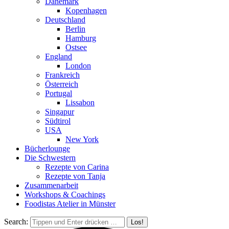
Dänemark
Kopenhagen
Deutschland
Berlin
Hamburg
Ostsee
England
London
Frankreich
Österreich
Portugal
Lissabon
Singapur
Südtirol
USA
New York
Bücherlounge
Die Schwestern
Rezepte von Carina
Rezepte von Tanja
Zusammenarbeit
Workshops
&
Coachings
Foodistas Atelier in Münster
Search: