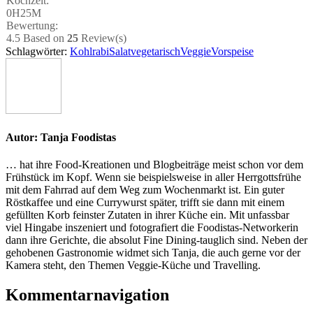
Koch­zeit:
0H25M
Bewer­tung:
4.5
Based on
25
Review(s)
Schlagwörter:
Kohlrabi
Salat
vegetarisch
Veggie
Vorspeise
Autor:
Tanja Foodistas
… hat ihre Food-Kreationen und Blogbeiträge meist schon vor dem
Frühstück im Kopf. Wenn sie beispielsweise in aller Herrgottsfrühe
mit dem Fahrrad auf dem Weg zum Wochenmarkt ist. Ein guter
Röstkaffee und eine Currywurst später, trifft sie dann mit einem
gefüllten Korb feinster Zutaten in ihrer Küche ein. Mit unfassbar
viel Hingabe inszeniert und fotografiert die Foodistas-Networkerin
dann ihre Gerichte, die absolut Fine Dining-tauglich sind. Neben der
gehobenen Gastronomie widmet sich Tanja, die auch gerne vor der
Kamera steht, den Themen Veggie-Küche und Travelling.
Kommentarnavigation