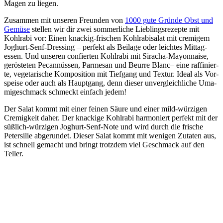
Magen zu liegen.
Zusam­men mit unse­ren Freun­den von
1000 gute Grün­de Obst und
Gemü­se
stel­len wir dir zwei som­mer­li­che Lieb­lings­re­zep­te mit
Kohl­ra­bi vor: Einen kna­ckig-fri­schen Kohl­ra­bi­sa­lat mit cre­mi­gem
Joghurt-Senf-Dres­sing – per­fekt als Bei­la­ge oder leich­tes Mit­tag­
essen. Und unse­ren con­fier­ten Kohl­ra­bi mit Siracha-Mayon­nai­se,
gerös­te­ten Pecan­nüs­sen, Par­me­san und Beur­re Blanc– eine raf­fi­nier­
te, vege­ta­ri­sche Kom­po­si­ti­on mit Tief­gang und Tex­tur. Ide­al als Vor­
spei­se oder auch als Haupt­gang, denn die­ser unver­gleich­li­che Uma­
mi­ge­schmack schmeckt ein­fach jedem!
Der Salat kommt mit einer fei­nen Säu­re und einer mild-wür­zi­gen
Cre­mig­keit daher. Der kna­cki­ge Kohl­ra­bi har­mo­niert per­fekt mit der
süß­lich-wür­zi­gen Joghurt-Senf-Note und wird durch die fri­sche
Peter­si­lie abge­run­det. Die­ser Salat kommt mit weni­gen Zuta­ten aus,
ist schnell gemacht und bringt trotz­dem viel Geschmack auf den
Teller.