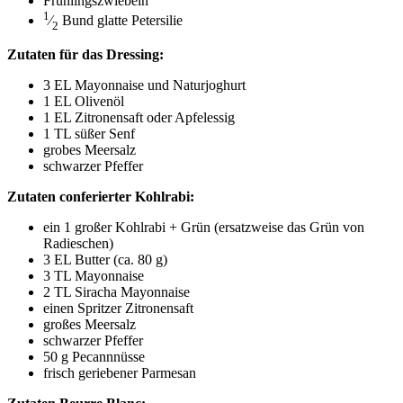
Früh­lings­zwie­beln
1
⁄
Bund glat­te Petersilie
2
Zuta­ten für das Dressing:
3
EL
Mayon­nai­se und Naturjoghurt
1
EL
Olivenöl
1
EL
Zitro­nen­saft oder Apfelessig
1
TL
süßer Senf
gro­bes Meersalz
schwar­zer Pfeffer
Zuta­ten con­fe­rier­ter Kohlrabi:
ein 1 gro­ßer Kohl­ra­bi + Grün (ersatz­wei­se das Grün von
Radieschen)
3
EL
But­ter (ca. 80 g)
3
TL
Mayonnaise
2
TL
Siracha Mayonnaise
einen Sprit­zer Zitronensaft
gro­ßes Meersalz
schwar­zer Pfeffer
50 g Pecannnüsse
frisch gerie­be­ner Parmesan