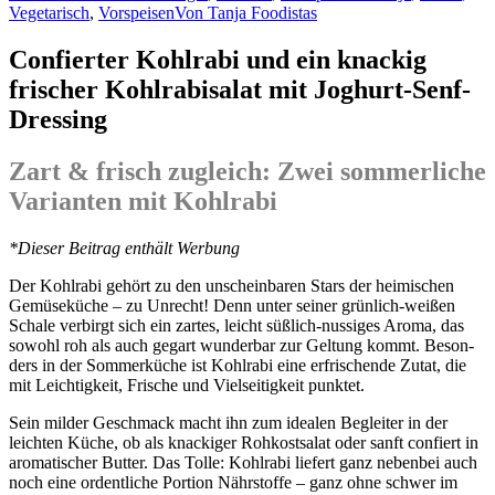
Vegetarisch
,
Vorspeisen
Von
Tanja Foodistas
Confierter Kohlrabi und ein knackig
frischer Kohlrabisalat mit Joghurt-Senf-
Dressing
Zart
&
frisch zugleich: Zwei sommerliche
Varianten mit Kohlrabi
*Die­ser Bei­trag ent­hält Werbung
Der Kohl­ra­bi gehört zu den unschein­ba­ren Stars der hei­mi­schen
Gemü­se­kü­che – zu Unrecht! Denn unter sei­ner grün­lich-wei­ßen
Scha­le ver­birgt sich ein zar­tes, leicht süß­lich-nussi­ges Aro­ma, das
sowohl roh als auch gegart wun­der­bar zur Gel­tung kommt. Beson­
ders in der Som­mer­kü­che ist Kohl­ra­bi eine erfri­schen­de Zutat, die
mit Leich­tig­keit, Fri­sche und Viel­sei­tig­keit punktet.
Sein mil­der Geschmack macht ihn zum idea­len Beglei­ter in der
leich­ten Küche, ob als kna­cki­ger Roh­kost­sa­lat oder sanft con­fiert in
aro­ma­ti­scher But­ter. Das Tol­le: Kohl­ra­bi lie­fert ganz neben­bei auch
noch eine ordent­li­che Por­ti­on Nähr­stof­fe – ganz ohne schwer im