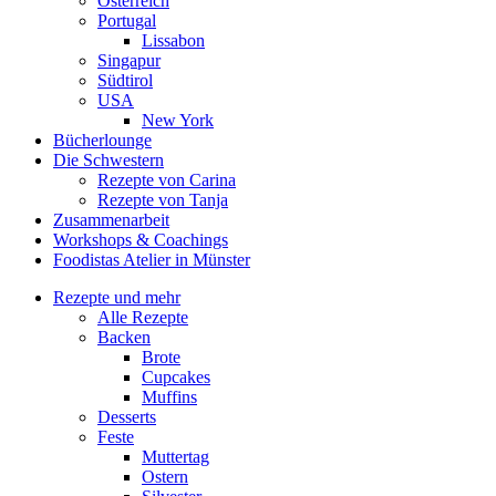
Österreich
Portugal
Lissabon
Singapur
Südtirol
USA
New York
Bücherlounge
Die Schwestern
Rezepte von Carina
Rezepte von Tanja
Zusammenarbeit
Workshops
&
Coachings
Foodistas Atelier in Münster
Rezepte und mehr
Alle Rezepte
Backen
Brote
Cupcakes
Muffins
Desserts
Feste
Muttertag
Ostern