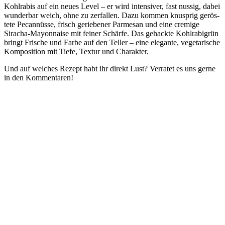
Kohl­ra­bis auf ein neu­es Level – er wird inten­si­ver, fast nussig, dabei
wun­der­bar weich, ohne zu zer­fal­len. Dazu kom­men knusp­rig gerös­
te­te Pecan­nüs­se, frisch gerie­be­ner Par­me­san und eine cre­mi­ge
Siracha-Mayon­nai­se mit fei­ner Schär­fe. Das gehack­te Kohl­ra­bi­grün
bringt Fri­sche und Far­be auf den Tel­ler – eine ele­gan­te, vege­ta­ri­sche
Kom­po­si­ti­on mit Tie­fe, Tex­tur und Charakter.
Und auf wel­ches Rezept habt ihr direkt Lust? Ver­ra­tet es uns ger­ne
in den Kommentaren!