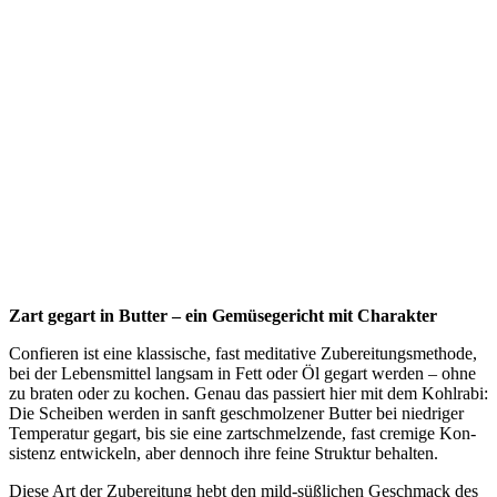
Zart gegart in But­ter – ein Gemü­se­ge­richt mit Charakter
Con­fie­ren ist eine klas­si­sche, fast medi­ta­ti­ve Zube­rei­tungs­me­tho­de,
bei der Lebens­mit­tel lang­sam in Fett oder Öl gegart wer­den – ohne
zu bra­ten oder zu kochen. Genau das pas­siert hier mit dem Kohl­ra­bi:
Die Schei­ben wer­den in sanft geschmol­ze­ner But­ter bei nied­ri­ger
Tem­pe­ra­tur gegart, bis sie eine zart­schmel­zen­de, fast cre­mi­ge Kon­
sis­tenz ent­wi­ckeln, aber den­noch ihre fei­ne Struk­tur behalten.
Die­se Art der Zube­rei­tung hebt den mild-süß­li­chen Geschmack des