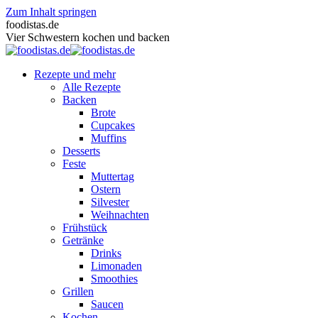
Zum Inhalt springen
foodistas.de
Vier Schwestern kochen und backen
Rezepte und mehr
Alle Rezepte
Backen
Brote
Cupcakes
Muffins
Desserts
Feste
Muttertag
Ostern
Silvester
Weihnachten
Frühstück
Getränke
Drinks
Limonaden
Smoothies
Grillen
Saucen
Kochen