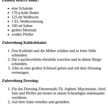
Zuta­ten Beur­re Blanc:
eine Scha­lot­te
170 g kal­te Butter
125 ml Weißwein
1
EL
Weiß­wein­es­sig
100 ml Sahne
gro­bes Meersalz
wei­ßer Pfeffer
Zube­rei­tung Kohlrabisalat:
Den Kohl­ra­bi und die Möh­re schä­len und in fei­ne Stif­te
schneiden.
Die Lauch­zwie­beln eben­falls waschen und in dün­ne Rin­ge
schneiden.
Alles in eine gro­ßen Schüs­sel geben und mit dem Dres­sing
vermengen.
Zube­rei­tung Dressing:
Für das Dres­sing Zitro­nen­saft, Öl, Joghurt, Mayon­nai­se, Senf,
Salz und Pfef­fer am bes­ten in einem Schraub­glas mit­ein­an­der
verrühren.
Auf dem Salat ver­tei­len und genießen.