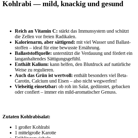
Kohlrabi — mild, knackig und gesund
Reich an Vit­amin C:
stärkt das Immun­sys­tem und schützt
die Zel­len vor frei­en Radikalen.
Kalo­rien­arm, aber sät­ti­gend:
mit viel Was­ser und Bal­last­
stof­fen – ide­al für eine bewuss­te Ernährung.
Bal­last­stoff­quel­le:
unter­stützt die Ver­dau­ung und för­dert ein
lang­an­hal­ten­des Sättigungsgefühl.
Ent­hält Kali­um:
kann hel­fen, den Blut­druck auf natür­li­che
Wei­se zu regulieren.
Auch das Grün ist wert­voll:
ent­hält beson­ders viel Beta-
Caro­tin, Cal­ci­um und Eisen – also nicht wegwerfen!
Viel­sei­tig ein­setz­bar:
ob roh im Salat, gedüns­tet, geba­cken
oder con­fiert – immer ein mild-aro­ma­ti­scher Genuss.
Zuta­ten Kohlrabisalat:
1 gro­ßer Kohlrabi
1 mit­tel­gro­ße Karotte