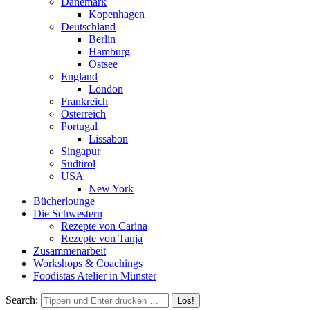
Dänemark
Kopenhagen
Deutschland
Berlin
Hamburg
Ostsee
England
London
Frankreich
Österreich
Portugal
Lissabon
Singapur
Südtirol
USA
New York
Bücherlounge
Die Schwestern
Rezepte von Carina
Rezepte von Tanja
Zusammenarbeit
Workshops
&
Coachings
Foodistas Atelier in Münster
Search: