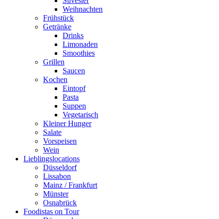
Silvester
Weihnachten
Frühstück
Getränke
Drinks
Limonaden
Smoothies
Grillen
Saucen
Kochen
Eintopf
Pasta
Suppen
Vegetarisch
Kleiner Hunger
Salate
Vorspeisen
Wein
Lieblingslocations
Düsseldorf
Lissabon
Mainz / Frankfurt
Münster
Osnabrück
Foodistas on Tour