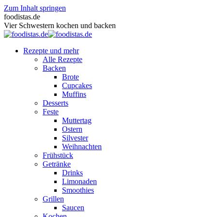
Zum Inhalt springen
foodistas.de
Vier Schwestern kochen und backen
Rezepte und mehr
Alle Rezepte
Backen
Brote
Cupcakes
Muffins
Desserts
Feste
Muttertag
Ostern
Silvester
Weihnachten
Frühstück
Getränke
Drinks
Limonaden
Smoothies
Grillen
Saucen
Kochen