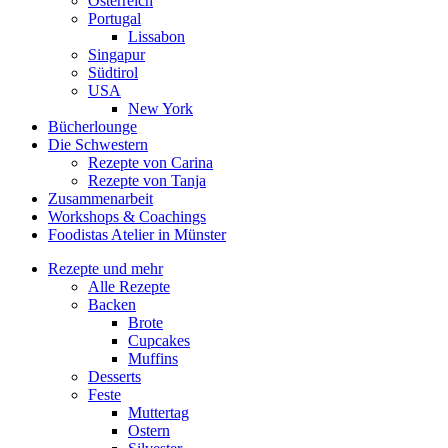
Österreich
Portugal
Lissabon
Singapur
Südtirol
USA
New York
Bücherlounge
Die Schwestern
Rezepte von Carina
Rezepte von Tanja
Zusammenarbeit
Workshops
&
Coachings
Foodistas Atelier in Münster
Rezepte und mehr
Alle Rezepte
Backen
Brote
Cupcakes
Muffins
Desserts
Feste
Muttertag
Ostern