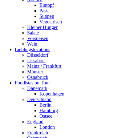
Eintopf
Pasta
Suppen
Vegetarisch
Kleiner Hunger
Salate
Vorspeisen
Wein
Lieblingslocations
Düsseldorf
Lissabon
Mainz / Frankfurt
Münster
Osnabrück
Foodistas on Tour
Dänemark
Kopenhagen
Deutschland
Berlin
Hamburg
Ostsee
England
London
Frankreich