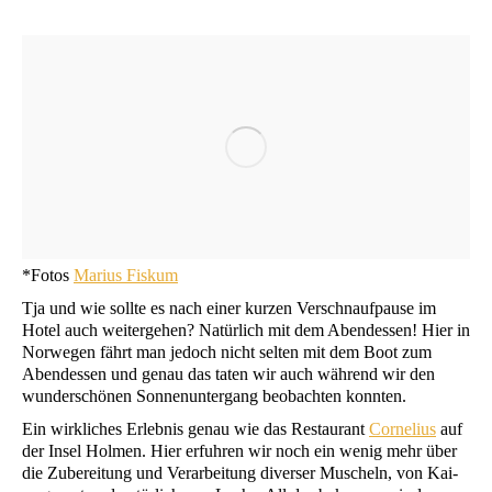
*Fotos
Mari­us Fiskum
Tja und wie soll­te es nach einer kur­zen Ver­schnauf­pau­se im
Hotel auch wei­ter­ge­hen? Natür­lich mit dem Abend­essen! Hier in
Nor­we­gen fährt man jedoch nicht sel­ten mit dem Boot zum
Abend­essen und genau das taten wir auch wäh­rend wir den
wun­der­schö­nen Son­nen­un­ter­gang beob­ach­ten konnten.
Ein wirk­li­ches Erleb­nis genau wie das Restau­rant
Cor­ne­li­us
auf
der Insel Hol­men. Hier erfuh­ren wir noch ein wenig mehr über
die Zube­rei­tung und Ver­ar­bei­tung diver­ser Muscheln, von Kai­