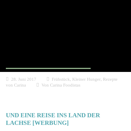
Lachsstulle mit
Meerrretichaufstrich
,
,
28. Juni 2017
Frühstück
Kleiner Hunger
Rezepte
von Carina
Von
Carina Foodistas
UND EINE REISE INS LAND DER
LACHSE [
WERBUNG
]