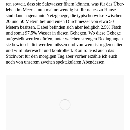
ren soweit, dass sie Salz­was­ser fil­tern kön­nen, was für das Über­
le­ben im Meer ja nun mal not­wen­dig ist. Ihr neu­es zu Hau­se
sind dann soge­nann­te Netz­ge­he­ge, die typi­scher­wei­se zwi­schen
20 und 50 Metern tief und einen Durch­mes­ser von etwa 50
Metern besit­zen. Dabei befin­den sich aber ledig­lich 2,5% Fisch
und somit 97,5% Was­ser in die­sen Gehe­gen. Wo die­se Gehe­ge
auf­ge­stellt wer­den dür­fen, unter wel­chen stren­gen Bedin­gun­gen
sie bewirt­schaf­tet wer­den müs­sen und von wem ist regle­men­tiert
und wird über­wacht und kon­trol­liert. Kon­trol­le ist auch das
Stich­wort für den mor­gi­gen Tag aber vor­her erzäh­le ich euch
noch von unse­rem zwei­ten spek­ta­ku­lä­ren Abendessen.