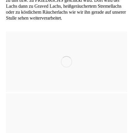
zu uns bzw. zu
FRIEDRICHS
geschickt wird. Dort wird der
Lachs dann zu Gra­ved Lachs, heiß­ge­räu­cher­tem Stre­mel­lachs
oder zu köst­li­chem Räu­cher­lachs wie wir ihn gera­de auf unse­rer
Stul­le sehen weiterverarbeitet.