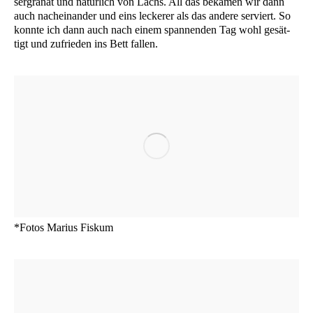
ser­gra­nat und natür­lich von Lachs. All das beka­men wir dann
auch nach­ein­an­der und eins lecke­rer als das ande­re ser­viert. So
konn­te ich dann auch nach einem span­nen­den Tag wohl gesät­
tigt und zufrie­den ins Bett fallen.
*Fotos Mari­us Fiskum