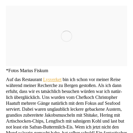
*Fotos Mari­us Fiskum
Auf das Restau­rant
Lys­ver­ket
bin ich schon vor mei­ner Rei­se
wäh­rend mei­ner Recher­che zu Ber­gen gesto­ßen. Als ich dann
erfuhr, dass wir es tat­säch­lich besu­chen wür­den war ich natür­
lich über­glück­lich. Uns wur­den vom Chef­koch Chris­to­pher
Haatuft meh­re­re Gän­ge natür­lich mit dem Fokus auf Sea­food
ser­viert. Dabei waren unglaub­lich lecke­re geba­cke­ne Aus­tern,
gran­di­os zube­rei­te­te Jakobs­mu­scheln mit Shi­ta­ke, Hering mit
Arti­scho­cken-Chips, Leng­fisch mit sah­ni­gem Kohl und last but
not least ein Safran-But­ter­milch-Eis. Wem ich jetzt nicht den
Mund wäss­rig gemacht habe, hat sel­ber schuld! Ein fan­tas­ti­scher