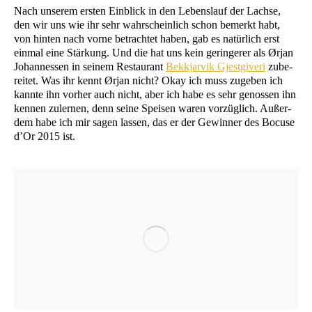
Nach unse­rem ers­ten Ein­blick in den Lebens­lauf der Lach­se,
den wir uns wie ihr sehr wahr­schein­lich schon bemerkt habt,
von hin­ten nach vor­ne betrach­tet haben, gab es natür­lich erst
ein­mal eine Stär­kung. Und die hat uns kein gerin­ge­rer als Ørjan
Johan­nes­sen in sei­nem Restau­rant
Bekkjar­vik Gjes­t­gi­veri
zube­
rei­tet. Was ihr kennt Ørjan nicht? Okay ich muss zuge­ben ich
kann­te ihn vor­her auch nicht, aber ich habe es sehr genos­sen ihn
ken­nen zuler­nen, denn sei­ne Spei­sen waren vor­züg­lich. Außer­
dem habe ich mir sagen las­sen, das er der Gewin­ner des Bocu­se
d’Or 2015 ist.