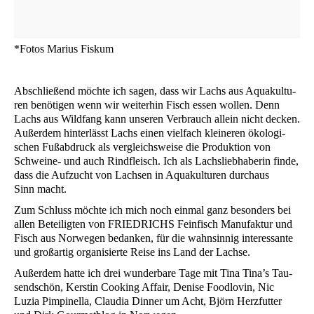
*Fotos Mari­us Fiskum
Abschlie­ßend möch­te ich sagen, dass wir Lachs aus Aqua­kul­tu­
ren benö­ti­gen wenn wir wei­ter­hin Fisch essen wol­len. Denn
Lachs aus Wild­fang kann unse­ren Ver­brauch allein nicht decken.
Außer­dem hin­ter­lässt Lachs einen viel­fach klei­ne­ren öko­lo­gi­
schen Fuß­ab­druck als ver­gleichs­wei­se die Pro­duk­ti­on von
Schwei­ne- und auch Rind­fleisch. Ich als Lachs­lieb­ha­be­rin fin­de,
dass die Auf­zucht von Lach­sen in Aqua­kul­tu­ren durch­aus
Sinn macht.
Zum Schluss möch­te ich mich noch ein­mal ganz beson­ders bei
allen Betei­lig­ten von
FRIEDRICHS
Fein­fisch Manu­fak­tur und
Fisch aus Nor­we­gen bedan­ken, für die wahn­sin­nig inter­es­san­te
und groß­ar­tig orga­ni­sier­te Rei­se ins Land der Lachse.
Außer­dem hat­te ich drei wun­der­ba­re Tage mit Tina Tina’s Tau­
send­schön, Kers­tin Coo­king Affair, Deni­se Food­lo­vin, Nic
Luzia Pim­pi­nella, Clau­dia Din­ner um Acht, Björn Herz­fut­ter