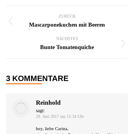
KOMMENTARNAVIGATION
ZURÜCK
Vorheriger
Mascarponekuchen mit Beeren
Beitrag:
NÄCHSTES
Nächster
Bunte Tomatenquiche
Beitrag:
3 KOMMENTARE
Reinhold
sagt:
28. Juni 2017 um 15:34 Uhr
hey, lie­be Carina,