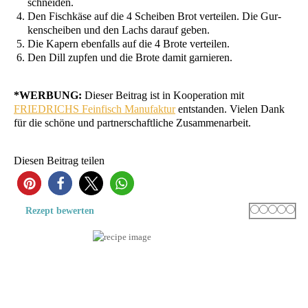
schneiden.
Den Fisch­kä­se auf die 4 Schei­ben Brot ver­tei­len. Die Gur­
ken­schei­ben und den Lachs dar­auf geben.
Die Kapern eben­falls auf die 4 Bro­te verteilen.
Den Dill zup­fen und die Bro­te damit garnieren.
*
WERBUNG
:
Die­ser Bei­trag ist in Koope­ra­ti­on mit
FRIEDRICHS
Fein­fisch Manu­fak­tur
ent­stan­den. Vie­len Dank
für die schö­ne und part­ner­schaft­li­che Zusammenarbeit.
Die­sen Bei­trag teilen
34
Rating
1 star
2 stars
3 stars
4 sta
5 s
Rezept bewer­ten