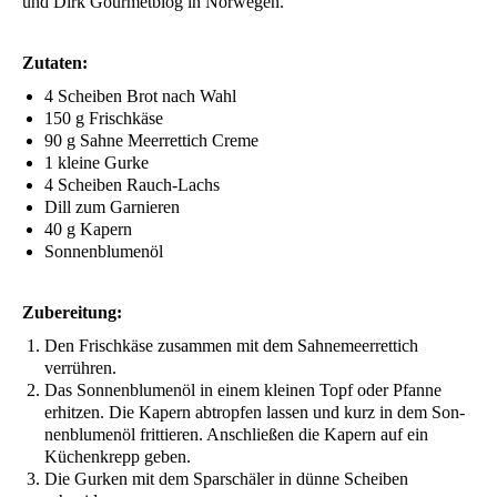
und Dirk Gour­met­blog in Norwegen.
Zuta­ten:
4 Schei­ben Brot nach Wahl
150 g Frischkäse
90 g Sah­ne Meer­ret­tich Creme
1 klei­ne Gurke
4 Schei­ben Rauch-Lachs
Dill zum Garnieren
40 g Kapern
Son­nen­blu­men­öl
Zube­rei­tung:
Den Frisch­kä­se zusam­men mit dem Sah­ne­meer­ret­tich
verrühren.
Das Son­nen­blu­men­öl in einem klei­nen Topf oder Pfan­ne
erhit­zen. Die Kapern abtrop­fen las­sen und kurz in dem Son­
nen­blu­men­öl frit­tie­ren. Anschlie­ßen die Kapern auf ein
Küchen­krepp geben.
Die Gur­ken mit dem Spar­schä­ler in dün­ne Schei­ben