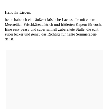
Hal­lo ihr Lieben,
heu­te habe ich eine äußerst köst­li­che Lachs­stul­le mit einem
Meer­ret­tich-Frisch­kä­se­auf­strich und frit­tier­ten Kapern für euch.
Eine easy peasy und super schnell zube­rei­te­te Stul­le, die echt
super lecker und genau das Rich­ti­ge für hei­ße Som­mer­aben­
de ist.