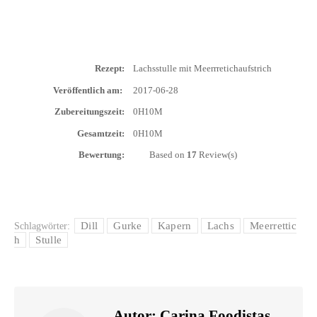
Rezept:
Lachs­stul­le mit Meerrretichaufstrich
Ver­öf­fent­lich am:
2017-06-28
Zube­rei­tungs­zeit:
0H10M
Gesamt­zeit:
0H10M
Bewer­tung:
Based on
17
Review(s)
Dill
Gurke
Kapern
Lachs
Meerrettic
Schlagwörter:
h
Stulle
Autor:
Carina Foodistas