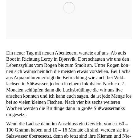
Ein neu­er Tag mit neu­en Aben­teu­ern war­te­te auf uns. Ab aufs
Boot in Rich­tung Lerøy in Bjørs­vik. Dort schau­ten wir uns den
Lebens­zy­klus vom Rogen bis zum Smolt an. Unter Rogen kön­
nen sich wahr­schein­lich die meis­ten etwas vor­stel­len. Bei Lachs
aus Aqua­kul­tu­ren erfolgt die Befruch­tung wie auch bei Wild­
lach­sen in Süß­was­ser, jedoch in einem Inku­ba­tor. Nach ca. 2
Mona­ten schlüp­fen dann die Lachs­brüt­lin­ge die wir uns live
anse­hen konn­ten und ich kann euch sagen, da ist jede Men­ge los
bei so vie­len klei­nen Fischen. Nach vier bis sechs wei­te­ren
Wochen wer­den die Brüt­lin­ge dann in gro­ße Süß­was­ser­tanks
umgesetzt.
Wenn die Lach­se dann im Anschluss ein Gewicht von ca. 60 –
100 Gramm haben und 10 – 16 Mona­te alt sind, wer­den sie ins
Salz­was­ser über­ge­setzt, denn ab jetzt sind ihre Kie­men und Nie­