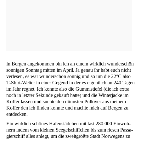
In Ber­gen ange­kom­men bin ich an einem wirk­lich wun­der­schön
son­ni­gen Sonn­tag mit­ten im April. Ja genau ihr habt euch nicht
ver­le­sen, es war wun­der­schön son­nig und so um die 22°C also
T‑Shirt-Wet­ter in einer Gegend in der es eigent­lich an 240 Tagen
im Jahr reg­net. Ich konn­te also die Gum­mi­stie­fel (die ich extra
noch in letz­ter Sekun­de gekauft hat­te) und die Win­ter­ja­cke im
Kof­fer las­sen und such­te den dünns­ten Pull­over aus mei­nem
Kof­fer den ich fin­den konn­te und mach­te mich auf Ber­gen zu
entdecken.
Ein wirk­lich schö­nes Hafen­städ­chen mit fast 280.000 Ein­woh­
nern indem vom klei­nen See­gel­schiff­chen bis zum rie­sen Pas­sa­
gier­schiff alles anlegt, um die zweit­größ­te Stadt Nor­we­gens zu