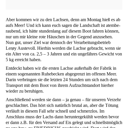
Aber kom­men wir zu den Lach­sen, denn am Mon­tag hieß es ab
aufs Meer! Und ich kann euch sagen die Land­schaft ist atem­be­
rau­bend, ich hät­te stun­den­lang auf die­sem Boot fah­ren kön­nen,
nur um mir klei­ne rote Häus­chen in der Gegend anzusehen.
Nun gut, unser Ziel war den­noch der Ver­ar­bei­tungs­be­trieb
Lerøy Aus­te­voll. Hier­hin wer­den die Lach­se gebracht, wenn sie
ein Alter von ca. 2,5 – 3 Jah­ren und ein unge­fäh­res Gewicht von
5 kg erreicht haben.
Ent­deckt haben wir die ers­ten Lach­se außer­halb der Fabrik in
einem soge­nann­ten Ruhe­be­cken abge­grenzt im offe­nen Meer.
Dar­in ver­brin­gen sie die letz­ten 24 Stun­den um sich nach dem
Trans­port mit dem Boot von ihrem Auf­zucht­stand­ort hier­her
wie­der zu beruhigen.
Anschlie­ßend wer­den sie dann – ja genau – für unse­ren Ver­zehr
geschlach­tet. Das hört sich natür­lich bru­tal an, aber die Tötung
ver­läuft in die­sem Fall sehr schnell und schmerz­los. Im
Anschluss muss der Lachs dann her­un­ter­ge­kühlt wer­den bevor
er dann z.B. für den Ver­sand auf Eis gelegt und schnellst­mög­lich