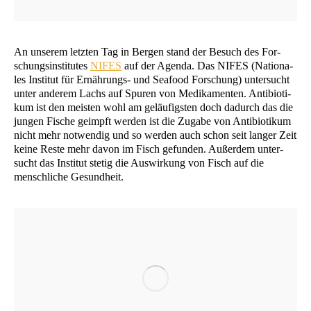
An unse­rem letz­ten Tag in Ber­gen stand der Besuch des For­
schungs­in­sti­tu­tes
NIFES
auf der Agen­da. Das
NIFES
(Natio­na­
les Insti­tut für Ernäh­rungs- und Sea­food For­schung) unter­sucht
unter ande­rem Lachs auf Spu­ren von Medi­ka­men­ten. Anti­bio­ti­
kum ist den meis­ten wohl am geläu­figs­ten doch dadurch das die
jun­gen Fische geimpft wer­den ist die Zuga­be von Anti­bio­ti­kum
nicht mehr not­wen­dig und so wer­den auch schon seit lan­ger Zeit
kei­ne Res­te mehr davon im Fisch gefun­den. Außer­dem unter­
sucht das Insti­tut ste­tig die Aus­wir­kung von Fisch auf die
mensch­li­che Gesundheit.