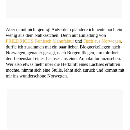
Aber damit nicht genug! Außer­dem plau­de­re ich heu­te noch ein
wenig aus dem Näh­käst­chen. Denn auf Ein­la­dung von
FRIEDRICHS
Fein­fisch Manu­fak­tur
und
Fisch aus Nor­we­gen
,
durf­te ich zusam­men mit ein paar lie­ben Blog­ger­kol­le­gen nach
Nor­we­gen, genau­er gesagt, nach Ber­gen flie­gen, um mir dort
den Lebens­lauf eines Lach­ses aus einer Aqua­kul­tur anzu­se­hen.
Wer also etwas mehr über die Her­kunft eines Lach­ses erfah­ren
möch­te, nimmt sich eine Stul­le, lehnt sich zurück und kommt mit
mir ins wun­der­schö­ne Norwegen.