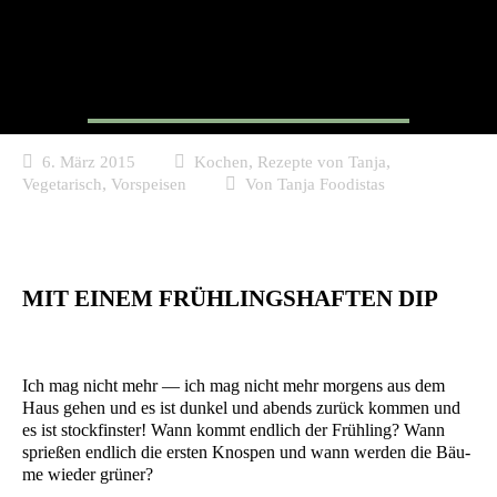
Kresse-Crêpes
,
,
6. März 2015
Kochen
Rezepte von Tanja
,
Vegetarisch
Vorspeisen
Von
Tanja Foodistas
MIT EINEM FRÜHLINGSHAFTEN DIP
Ich mag nicht mehr — ich mag nicht mehr mor­gens aus dem
Haus gehen und es ist dun­kel und abends zurück kom­men und
es ist stock­fins­ter! Wann kommt end­lich der Früh­ling? Wann
sprie­ßen end­lich die ers­ten Knos­pen und wann wer­den die Bäu­
me wie­der grüner?