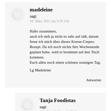
madeleine
sagt:
18. März 2015 um 9:35 Uhr
Hal­lo zusammen,
auch ich steh ja nicht so sehr auf süß, dar­um
freue ich mich über die­ses Kres­se-Cre­pes-
Rezept. Da ich noch nichts fürs Wochen­en­de
geplant habe, wird er bestimmt auf den Tisch
kommen.
Euch allen noch einen schö­nen son­ni­gen Tag.
Lg Made­lei­ne
Antworten
Tanja Foodistas
sagt: