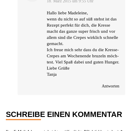
18. März 2015 um 9:55 Uhr
Hal­lo lie­be Madeleine,
wenn du nicht so auf süß stehst ist das
Rezept per­fekt für dich, die Kres­se
macht das gan­ze super frisch und vor
allem sind die Cre­pes wirk­lich schnel­le
gemacht.
Ich freue mich sehr dass du die Kres­se-
Cre­pes am Wochen­en­de bru­zeln möch­
test. Viel Spaß dabei und guten Hunger.
Lie­be Grüße
Tanja
Antworten
SCHREIBE EINEN KOMMENTAR