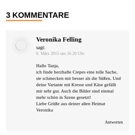
3 KOMMENTARE
Veronika Felling
sagt:
6. März 2015 um 16:20 Uhr
Hal­lo Tanja,
ich fin­de herz­haf­te Cre­pes eine tol­le Sache,
sie schme­cken mir bes­ser als die Süßen. Und
dei­ne Vari­an­te mit Kres­se und Käse gefällt
mir sehr gut. Auch die Bil­der sind ein­mal
mehr schön in Sze­ne gesetzt!
Lie­be Grü­ße aus dei­ner alten Heimat
Veronika
Antworten