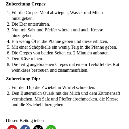
Zube­rei­tung Crepes:
Für die Cre­pes Mehl abwie­gen, Was­ser und Milch
hinzugeben.
Die Eier unterrühren.
Nun mit Salz und Pfef­fer wür­zen und auch Kres­se
hinzugeben.
Ein wenig Öl in die Pfan­ne geben und die­se erhitzen.
Mit einer Schöpf­kel­le ein wenig Teig in die Pfan­ne geben.
Die Cre­pes von bei­den Sei­ten ca. 2 Minu­ten anbraten.
Den Käse reiben.
Die fer­tig ange­bra­te­nen Cre­pes mit einem Tee­löf­fel des Rot­
wein­kä­ses bestreu­en und zusammenfalten.
Zube­rei­tung Dip:
Für den Dip die Zwie­bel in Wür­fel schneiden.
Den But­ter­milch Quark mit der Milch und dem Zitro­nen­saft
ver­mi­schen. Mit Salz und Pfef­fer abschme­cken, die Kres­se
und die Zwie­bel hinzugeben.
Die­sen Bei­trag teilen