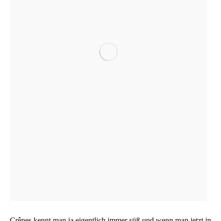
Crê­pes kennt man ja eigent­lich immer süß und wenn man jetzt in