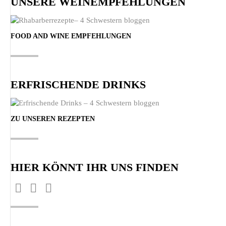
UNSERE WEINEMPFEHLUNGEN
FOOD AND WINE EMPFEHLUNGEN
ERFRISCHENDE DRINKS
ZU UNSEREN REZEPTEN
HIER KÖNNT IHR UNS FINDEN
Finden Sie uns auf:
Facebook
Pinterest
Instagram
page
page
page
opens
opens
opens