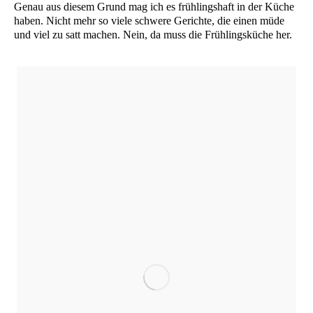
Genau aus die­sem Grund mag ich es früh­lings­haft in der Küche
haben. Nicht mehr so vie­le schwe­re Gerich­te, die einen müde
und viel zu satt machen. Nein, da muss die Früh­lings­kü­che her.