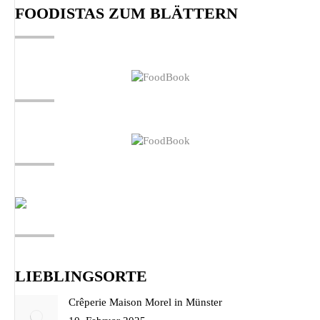
FOODISTAS ZUM BLÄTTERN
in
in
in
new
new
new
window
window
window
LIEBLINGSORTE
Crêperie Maison Morel in Münster