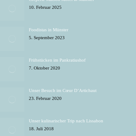
new
new
new
new
in
10. Februar 2025
window
window
window
window
new
window
Foodistas in Münster
5. September 2023
Frühstücken im Pankratiushof
7. Oktober 2020
Unser Besuch im Cœur D’Artichaut
23. Februar 2020
Unser kulinarischer Trip nach Lissabon
18. Juli 2018