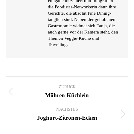
Hingabe inszeniert und fotografiert
die Foodistas-Networkerin dann ihre
Gerichte, die absolut Fine Dining-
tauglich sind. Neben der gehobenen
Gastronomie widmet sich Tanja, die
auch gerne vor der Kamera steht, den
Themen Veggie-Küche und
Travelling.
KOMMENTARNAVIGATION
ZURÜCK
Vorheriger
Möhren-Küchlein
Beitrag:
NÄCHSTES
Nächster
Joghurt-Zitronen-Ecken
Beitrag: