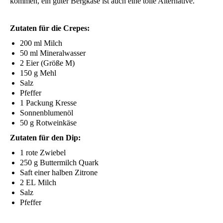
kom­men, ein guter Berg­kä­se ist auch eine tol­le Alternative.
Zuta­ten für die Crepes:
200 ml Milch
50 ml Mineralwasser
2 Eier (Grö­ße M)
150 g Mehl
Salz
Pfef­fer
1 Packung Kresse
Son­nen­blu­men­öl
50 g Rotweinkäse
Zuta­ten für den Dip:
1 rote Zwiebel
250 g But­ter­milch Quark
Saft einer hal­ben Zitrone
2
EL
Milch
Salz
Pfef­fer