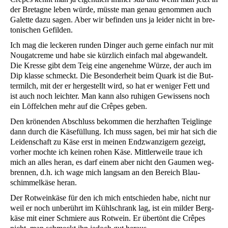
der Bre­ta­gne leben wür­de, müss­te man genau genom­men auch
Galet­te dazu sagen. Aber wir befin­den uns ja lei­der nicht in bre­
to­ni­schen Gefilden.
Ich mag die lecke­ren run­den Din­ger auch ger­ne ein­fach nur mit
Nou­gat­creme und habe sie kürz­lich ein­fach mal abge­wan­delt.
Die Kres­se gibt dem Teig eine ange­neh­me Wür­ze, der auch im
Dip klas­se schmeckt. Die Beson­der­heit beim Quark ist die But­
ter­milch, mit der er her­ge­stellt wird, so hat er weni­ger Fett und
ist auch noch leich­ter. Man kann also ruhi­gen Gewis­sens noch
ein Löf­fel­chen mehr auf die Crê­pes geben.
Den krö­nen­den Abschluss bekom­men die herz­haf­ten Teig­lin­ge
dann durch die Käse­fül­lung. Ich muss sagen, bei mir hat sich die
Lei­den­schaft zu Käse erst in mei­nen End­zwan­zi­gern gezeigt,
vor­her moch­te ich kei­nen rohen Käse. Mitt­ler­wei­le traue ich
mich an alles her­an, es darf einem aber nicht den Gau­men weg­
bren­nen, d.h. ich wage mich lang­sam an den Bereich Blau­
schim­mel­kä­se heran.
Der Rot­wein­kä­se für den ich mich ent­schie­den habe, nicht nur
weil er noch unbe­rührt im Kühl­schrank lag, ist ein mil­der Berg­
kä­se mit einer Schmie­re aus Rot­wein. Er über­tönt die Crê­pes