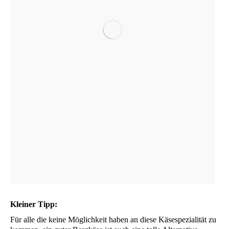
Klei­ner Tipp:
Für alle die kei­ne Mög­lich­keit haben an die­se Käse­spe­zia­li­tät zu