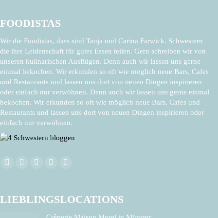
FOODISTAS
Wir die Foodistas, dass sind Tanja und Carina Farwick. Schwestern
die ihre Leidenschaft für gutes Essen teilen. Gern schreiben wir von
unseren kulinarischen Ausflügen. Denn auch wir lassen uns gerne
einmal bekochen. Wir erkunden so oft wie möglich neue Bars, Cafes
und Restaurants und lassen uns dort von neuen Dingen inspirieren
oder einfach nur verwöhnen. Denn auch wir lassen uns gerne einmal
bekochen. Wir erkunden so oft wie möglich neue Bars, Cafes und
Restaurants und lassen uns dort von neuen Dingen inspirieren oder
einfach nur verwöhnen.
Finden Sie uns auf:
Facebook
X
Pinterest
Instagram
E-
page
page
page
page
Mail
opens
opens
opens
opens
page
LIEBLINGSLOCATIONS
in
in
in
in
opens
Crêperie Maison Morel in Münster