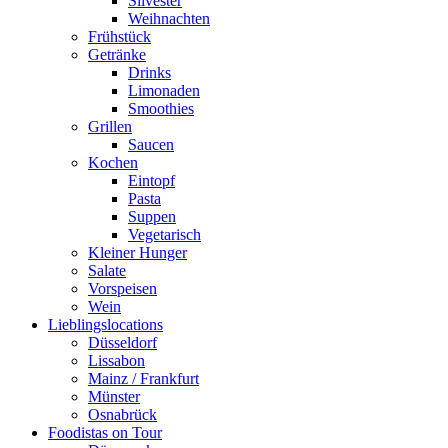
Silvester
Weihnachten
Frühstück
Getränke
Drinks
Limonaden
Smoothies
Grillen
Saucen
Kochen
Eintopf
Pasta
Suppen
Vegetarisch
Kleiner Hunger
Salate
Vorspeisen
Wein
Lieblingslocations
Düsseldorf
Lissabon
Mainz / Frankfurt
Münster
Osnabrück
Foodistas on Tour