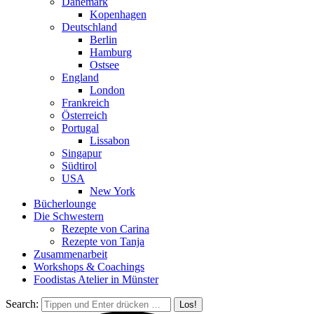
Dänemark
Kopenhagen
Deutschland
Berlin
Hamburg
Ostsee
England
London
Frankreich
Österreich
Portugal
Lissabon
Singapur
Südtirol
USA
New York
Bücherlounge
Die Schwestern
Rezepte von Carina
Rezepte von Tanja
Zusammenarbeit
Workshops
&
Coachings
Foodistas Atelier in Münster
Search: