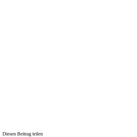
Die­sen Bei­trag teilen