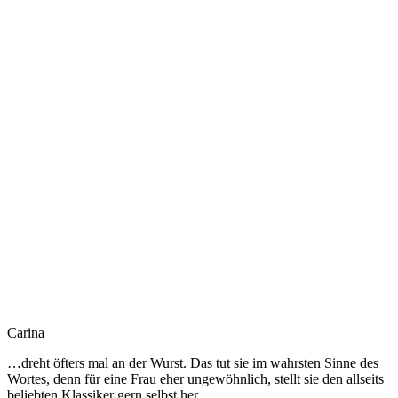
Carina
…dreht öfters mal an der Wurst. Das tut sie im wahrs­ten Sin­ne des
Wor­tes, denn für eine Frau eher unge­wöhn­lich, stellt sie den all­seits
belieb­ten Klas­si­ker gern selbst her.