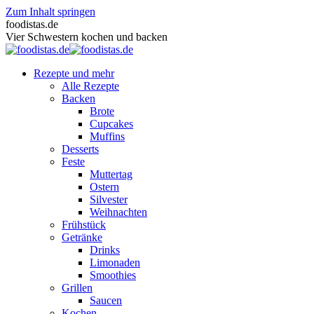
Zum Inhalt springen
foodistas.de
Vier Schwestern kochen und backen
Rezepte und mehr
Alle Rezepte
Backen
Brote
Cupcakes
Muffins
Desserts
Feste
Muttertag
Ostern
Silvester
Weihnachten
Frühstück
Getränke
Drinks
Limonaden
Smoothies
Grillen
Saucen
Kochen