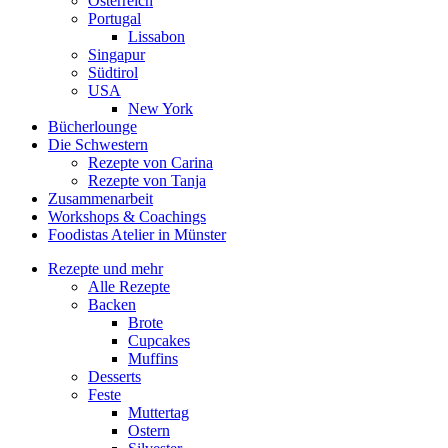
Österreich
Portugal
Lissabon
Singapur
Südtirol
USA
New York
Bücherlounge
Die Schwestern
Rezepte von Carina
Rezepte von Tanja
Zusammenarbeit
Workshops
&
Coachings
Foodistas Atelier in Münster
Rezepte und mehr
Alle Rezepte
Backen
Brote
Cupcakes
Muffins
Desserts
Feste
Muttertag
Ostern