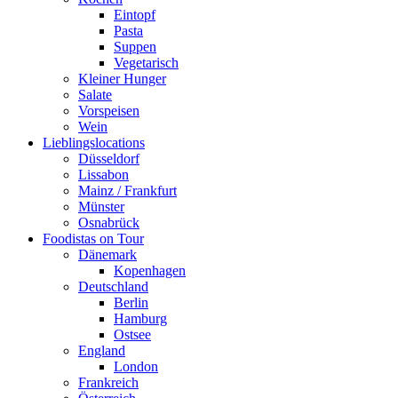
Eintopf
Pasta
Suppen
Vegetarisch
Kleiner Hunger
Salate
Vorspeisen
Wein
Lieblingslocations
Düsseldorf
Lissabon
Mainz / Frankfurt
Münster
Osnabrück
Foodistas on Tour
Dänemark
Kopenhagen
Deutschland
Berlin
Hamburg
Ostsee
England
London
Frankreich