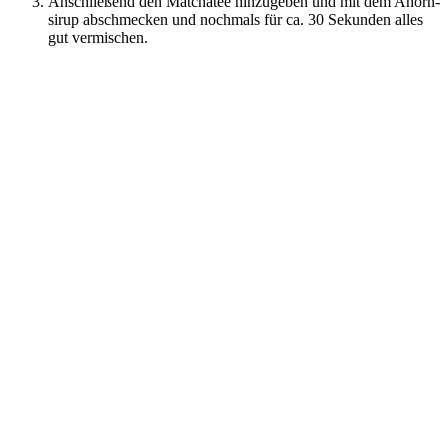
Anschlie­ßend den Matcha­tee hin­zu­ge­ben und mit dem Ahorn­
si­rup abschme­cken und noch­mals für ca. 30 Sekun­den alles
gut vermischen.