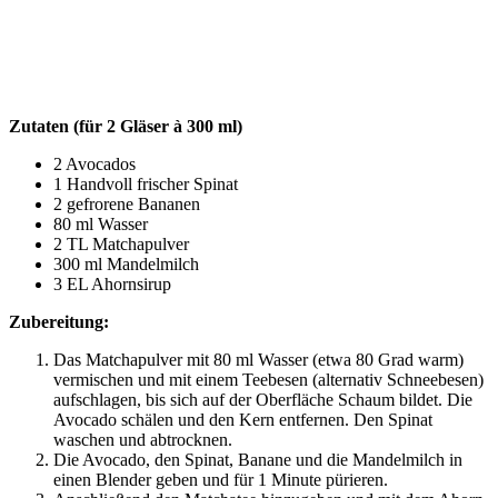
Zuta­ten
(für 2 Glä­ser à 300 ml)
2 Avo­ca­dos
1 Hand­voll fri­scher Spinat
2 gefro­re­ne Bananen
80 ml Wasser
2
TL
Matchapulver
300 ml Mandelmilch
3
EL
Ahornsirup
Zube­rei­tung:
Das Matcha­pul­ver mit 80 ml Was­ser (etwa 80 Grad warm)
ver­mi­schen und mit einem Tee­be­sen (alter­na­tiv Schnee­be­sen)
auf­schla­gen, bis sich auf der Ober­flä­che Schaum bil­det. Die
Avo­ca­do schä­len und den Kern ent­fer­nen. Den Spi­nat
waschen und abtrocknen.
Die Avo­ca­do, den Spi­nat, Bana­ne und die Man­del­milch in
einen Blen­der geben und für 1 Minu­te pürieren.