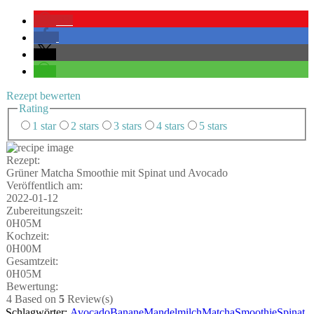
23
Rezept bewer­ten
Rating
1 star
2 stars
3 stars
4 stars
5 stars
Rezept:
Grü­ner Matcha Smoothie mit Spi­nat und Avocado
Ver­öf­fent­lich am:
2022-01-12
Zube­rei­tungs­zeit:
0H05M
Koch­zeit:
0H00M
Gesamt­zeit:
0H05M
Bewer­tung:
4
Based on
5
Review(s)
Schlagwörter:
Avocado
Banane
Mandelmilch
Matcha
Smoothie
Spinat