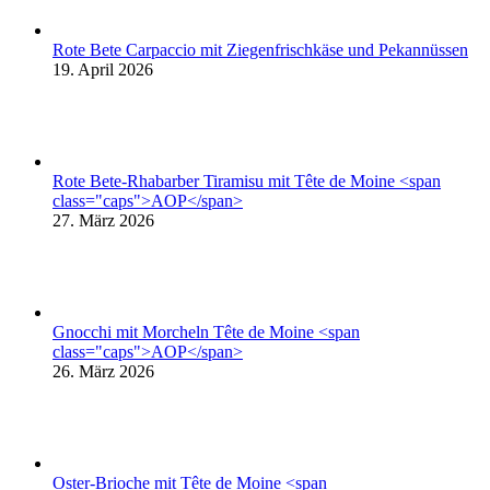
Rote Bete Carpaccio mit Ziegenfrischkäse und Pekannüssen
19. April 2026
Rote Bete-Rhabarber Tiramisu mit Tête de Moine <span
class="caps">AOP</span>
27. März 2026
Gnocchi mit Morcheln Tête de Moine <span
class="caps">AOP</span>
26. März 2026
Oster-Brioche mit Tête de Moine <span