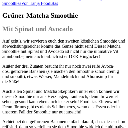
Smoothies
Von
Tanja Foodistas
Grüner Matcha Smoothie
Mit Spinat und Avocado
Auf geht’s, wir ser­vie­ren euch den zwei­ten köst­li­chen Smoothie und
abwechs­lungs­rei­cher könn­te das Gan­ze nicht sein! Die­ser Matcha
Smoothie mit Spi­nat und Avo­ca­do ist nicht nur die ulti­ma­ti­ve Vit­
amin­bom­be, nein auch farb­lich ist er
DER
Hingucker!
Außer der drei Zuta­ten braucht ihr nur noch zwei rei­fe Avo­ca­
dos, gefro­re­ne Bana­nen (sie machen den Smoothie schön cre­mig
und smooth), etwas Was­ser, Man­del­milch und Ahorn­si­rup für
die Süße!
Auch allen Spi­nat und Matcha Skep­ti­kern unter euch kön­nen wir
die­sen Smoothie nur ans Herz legen, traut euch, denn ihr wer­det
sehen, gesund kann eben auch lecker sein! Foo­di­stas Ehren­wort!
Denn für uns gibt es nichts Schlim­me­res, wenn das Essen oder in
unse­rem Fall der Smoothie nur gut aussieht!
Ach­tet bei den gefro­re­nen Bana­nen ein­fach dar­auf, dass die­se schon
reif sind, denn so ver­lei­hen sie dem Smoothie wirk­lich die ulti­ma­ti­ve