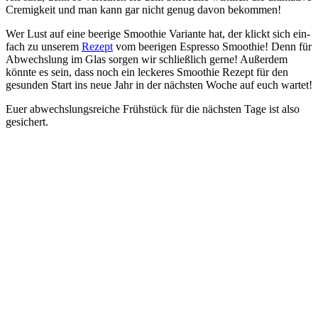
Cre­mig­keit und man kann gar nicht genug davon bekommen!
Wer Lust auf eine beer­i­ge Smoothie Vari­an­te hat, der klickt sich ein­
fach zu unse­rem
Rezept
vom beer­i­gen Espres­so Smoothie! Denn für
Abwechs­lung im Glas sor­gen wir schließ­lich ger­ne! Außer­dem
könn­te es sein, dass noch ein lecke­res Smoothie Rezept für den
gesun­den Start ins neue Jahr in der nächs­ten Woche auf euch wartet!
Euer abwechs­lungs­rei­che Früh­stück für die nächs­ten Tage ist also
gesichert.