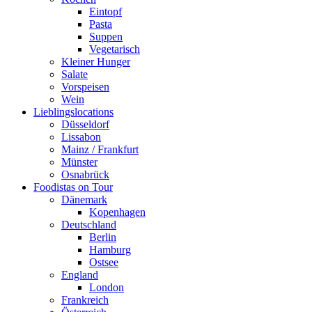
Eintopf
Pasta
Suppen
Vegetarisch
Kleiner Hunger
Salate
Vorspeisen
Wein
Lieblingslocations
Düsseldorf
Lissabon
Mainz / Frankfurt
Münster
Osnabrück
Foodistas on Tour
Dänemark
Kopenhagen
Deutschland
Berlin
Hamburg
Ostsee
England
London
Frankreich