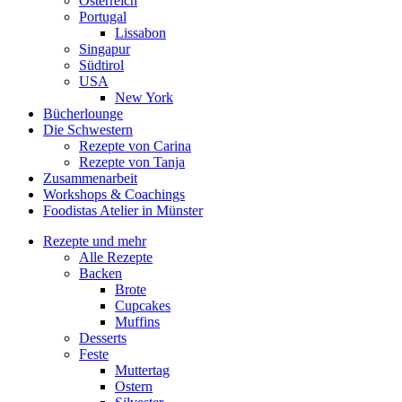
Österreich
Portugal
Lissabon
Singapur
Südtirol
USA
New York
Bücherlounge
Die Schwestern
Rezepte von Carina
Rezepte von Tanja
Zusammenarbeit
Workshops
&
Coachings
Foodistas Atelier in Münster
Rezepte und mehr
Alle Rezepte
Backen
Brote
Cupcakes
Muffins
Desserts
Feste
Muttertag
Ostern