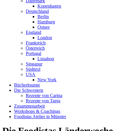
Dänemark
Kopenhagen
Deutschland
Berlin
Hamburg
Ostsee
England
London
Frankreich
Österreich
Portugal
Lissabon
Singapur
Südtirol
USA
New York
Bücherlounge
Die Schwestern
Rezepte von Carina
Rezepte von Tanja
Zusammenarbeit
Workshops
&
Coachings
Foodistas Atelier in Münster
Die Foodistas Länderwoche