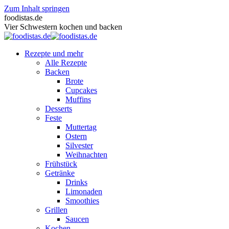
Zum Inhalt springen
foodistas.de
Vier Schwestern kochen und backen
Rezepte und mehr
Alle Rezepte
Backen
Brote
Cupcakes
Muffins
Desserts
Feste
Muttertag
Ostern
Silvester
Weihnachten
Frühstück
Getränke
Drinks
Limonaden
Smoothies
Grillen
Saucen
Kochen