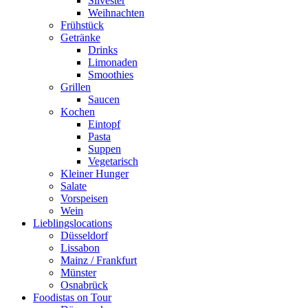
Silvester
Weihnachten
Frühstück
Getränke
Drinks
Limonaden
Smoothies
Grillen
Saucen
Kochen
Eintopf
Pasta
Suppen
Vegetarisch
Kleiner Hunger
Salate
Vorspeisen
Wein
Lieblingslocations
Düsseldorf
Lissabon
Mainz / Frankfurt
Münster
Osnabrück
Foodistas on Tour