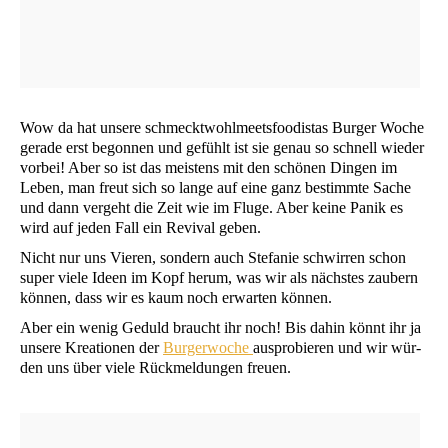
Wow da hat unse­re schmeckt­wohl­meets­foo­di­stas Bur­ger Woche
gera­de erst begon­nen und gefühlt ist sie genau so schnell wie­der
vor­bei! Aber so ist das meis­tens mit den schö­nen Din­gen im
Leben, man freut sich so lan­ge auf eine ganz bestimm­te Sache
und dann ver­geht die Zeit wie im Flu­ge. Aber kei­ne Panik es
wird auf jeden Fall ein Revi­val geben.
Nicht nur uns Vie­ren, son­dern auch Ste­fa­nie schwir­ren schon
super vie­le Ideen im Kopf her­um, was wir als nächs­tes zau­bern
kön­nen, dass wir es kaum noch erwar­ten können.
Aber ein wenig Geduld braucht ihr noch! Bis dahin könnt ihr ja
unse­re Krea­tio­nen der
Bur­ger­wo­che
aus­pro­bie­ren und wir wür­
den uns über vie­le Rück­mel­dun­gen freuen.