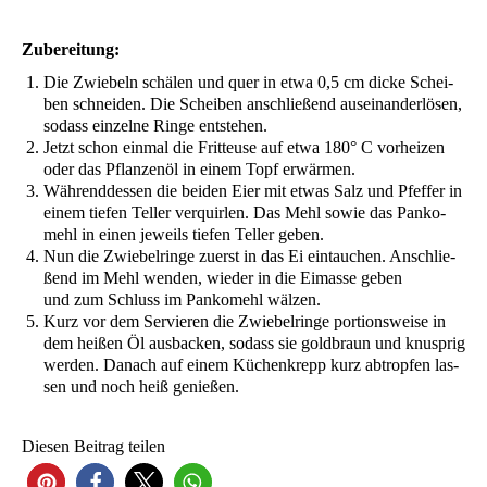
Zube­rei­tung:
Die Zwie­beln schä­len und quer in etwa 0,5 cm dicke Schei­
ben schnei­den. Die Schei­ben anschlie­ßend aus­ein­an­der­lö­sen,
sodass ein­zel­ne Rin­ge entstehen.
Jetzt schon ein­mal die Frit­teu­se auf etwa 180° C vor­hei­zen
oder das Pflan­zen­öl in einem Topf erwärmen.
Wäh­rend­des­sen die bei­den Eier mit etwas Salz und Pfef­fer in
einem tie­fen Tel­ler ver­quir­len. Das Mehl sowie das Pan­ko­
mehl in einen jeweils tie­fen Tel­ler geben.
Nun die Zwie­bel­rin­ge zuerst in das Ei ein­tau­chen. Anschlie­
ßend im Mehl wen­den, wie­der in die Eimas­se geben
und zum Schluss im Pan­ko­mehl wälzen.
Kurz vor dem Ser­vie­ren die Zwie­bel­rin­ge por­ti­ons­wei­se in
dem hei­ßen Öl aus­ba­cken, sodass sie gold­braun und knusp­rig
wer­den. Danach auf einem Küchen­krepp kurz abtrop­fen las­
sen und noch heiß genießen.
Die­sen Bei­trag teilen
24