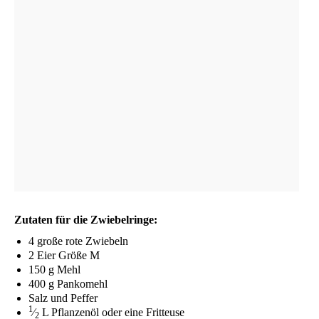
Zuta­ten für die Zwiebelringe:
4 gro­ße rote Zwiebeln
2 Eier Grö­ße M
150 g Mehl
400 g Pankomehl
Salz und Peffer
1
⁄
L Pflan­zen­öl oder eine Fritteuse
2