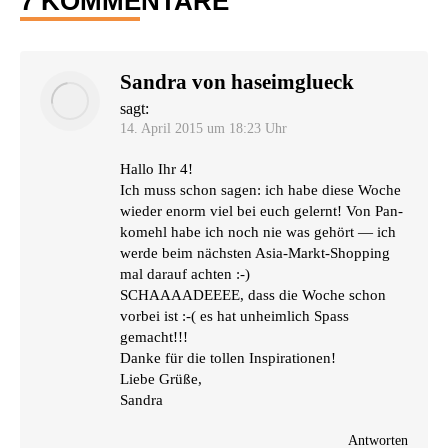
7 KOMMENTARE
Sandra von haseimglueck
sagt:
14. April 2015 um 18:23 Uhr
Hal­lo Ihr 4!
Ich muss schon sagen: ich habe die­se Woche
wie­der enorm viel bei euch gelernt! Von Pan­
ko­mehl habe ich noch nie was gehört — ich
wer­de beim nächs­ten Asia-Markt-Shop­ping
mal dar­auf achten :-)
SCHAAAADEEEE
, dass die Woche schon
vor­bei ist :-( es hat unheim­lich Spass
gemacht!!!
Dan­ke für die tol­len Inspirationen!
Lie­be Grüße,
Sandra
Antworten