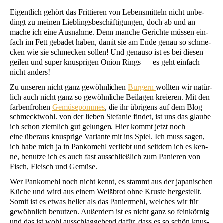
Eigent­lich gehört das Frit­tie­ren von Lebens­mit­teln nicht unbe­
dingt zu mei­nen Lieb­lings­be­schäf­ti­gun­gen, doch ab und an
mache ich eine Aus­nah­me. Denn man­che Gerich­te müs­sen ein­
fach im Fett geba­det haben, damit sie am Ende genau so schme­
cken wie sie schme­cken sol­len! Und genau­so ist es bei die­sen
gei­len und super knusp­ri­gen Oni­on Rings — es geht ein­fach
nicht anders!
Zu unse­ren nicht ganz gewöhn­li­chen
Bur­gern
woll­ten wir natür­
lich auch nicht ganz so gewöhn­li­che Bei­la­gen kre­ieren. Mit den
far­ben­fro­hen
Gemü­se­pom­mes
, die ihr übri­gens auf dem Blog
schmeckt­wohl. von der lie­ben Ste­fa­nie fin­det, ist uns das glau­be
ich schon ziem­lich gut gelun­gen. Hier kommt jetzt noch
eine über­aus knusp­ri­ge Vari­an­te mit ins Spiel. Ich muss sagen,
ich habe mich ja in Pan­ko­mehl ver­liebt und seit­dem ich es ken­
ne, benut­ze ich es auch fast aus­schließ­lich zum Panie­ren von
Fisch, Fleisch und Gemüse.
Wer Pan­ko­mehl noch nicht kennt, es stammt aus der japa­ni­schen
Küche und wird aus einem Weiß­brot ohne Krus­te her­ge­stellt.
Somit ist es etwas hel­ler als das Panier­mehl, wel­ches wir für
gewöhn­lich benut­zen. Außer­dem ist es nicht ganz so fein­kör­nig
und das ist wohl aus­schlag­ge­bend dafür, dass es so schön knus­