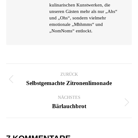
kulinarischen Kunstwerken, die
unseren Gästen mehr als nur „Ahs“
und „Ohs“, sondern vielmehr
emotionale „Mhhmms“ und
„NomNoms“ entlockt.
KOMMENTARNAVIGATION
ZURÜCK
Vorheriger
Selbstgemachte Zitronenlimonade
Beitrag:
NÄCHSTES
Nächster
Bärlauchbrot
Beitrag: