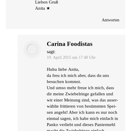
Lie­ben Gruß
Anita ★
Antworten
Carina Foodistas
sagt:
19. April 2015 um 17:40 Uhr
Huhu lie­be Anita,
da freu ich mich aber, dass du uns
besu­chen kommst.
Und umso mehr freue ich mich, dass
dir mei­ne Zwie­bel­rin­ge gefal­len und
wir einer Mei­nung sind, was das aus­er­
wähl­te frit­tie­ren von bestimm­ten Spei­
sen angeht! Aber ich kann es nur noch
ein­mal sagen, ich habe mich ein­fach in
Pan­ko ver­liebt und die­ses Panier­mehl
macht die Zwie­bel­rin­ge ein­fach