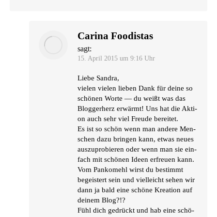
Carina Foodistas
sagt:
15. April 2015 um 9:16 Uhr
Lie­be Sandra,
vie­len vie­len lie­ben Dank für dei­ne so
schö­nen Wor­te — du weißt was das
Blog­ger­herz erwärmt! Uns hat die Akti­
on auch sehr viel Freu­de bereitet.
Es ist so schön wenn man ande­re Men­
schen dazu brin­gen kann, etwas neu­es
aus­zu­pro­bie­ren oder wenn man sie ein­
fach mit schö­nen Ideen erfreu­en kann.
Vom Pan­ko­mehl wirst du bestimmt
begeis­tert sein und viel­leicht sehen wir
dann ja bald eine schö­ne Krea­ti­on auf
dei­nem Blog?!?
Fühl dich gedrückt und hab eine schö­