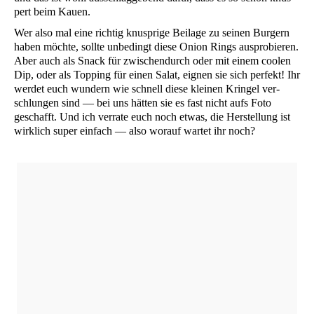
pert beim Kauen.
Wer also mal eine rich­tig knusp­ri­ge Bei­la­ge zu sei­nen Bur­gern
haben möch­te, soll­te unbe­dingt die­se Oni­on Rings aus­pro­bie­ren.
Aber auch als Snack für zwi­schen­durch oder mit einem coo­len
Dip, oder als Top­ping für einen Salat, eig­nen sie sich per­fekt! Ihr
wer­det euch wun­dern wie schnell die­se klei­nen Krin­gel ver­
schlun­gen sind — bei uns hät­ten sie es fast nicht aufs Foto
geschafft. Und ich ver­ra­te euch noch etwas, die Her­stel­lung ist
wirk­lich super ein­fach — also wor­auf war­tet ihr noch?