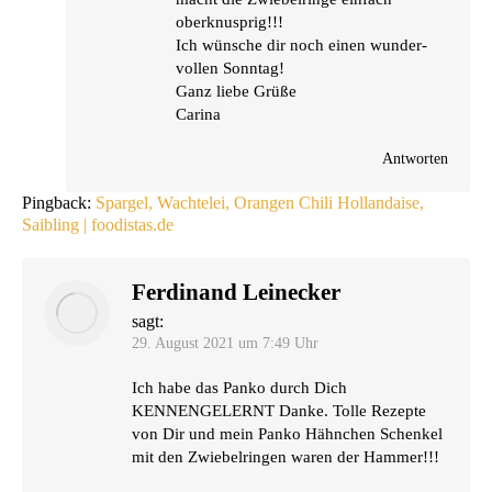
oberknusprig!!!
Ich wün­sche dir noch einen wun­der­
vol­len Sonntag!
Ganz lie­be Grüße
Carina
Antworten
Pingback:
Spargel, Wachtelei, Orangen Chili Hollandaise,
Saibling | foodistas.de
Ferdinand Leinecker
sagt:
29. August 2021 um 7:49 Uhr
Ich habe das Pan­ko durch Dich
KENNENGELERNT
Dan­ke. Tol­le Rezep­te
von Dir und mein Pan­ko Hähn­chen Schen­kel
mit den Zwie­bel­rin­gen waren der Hammer!!!