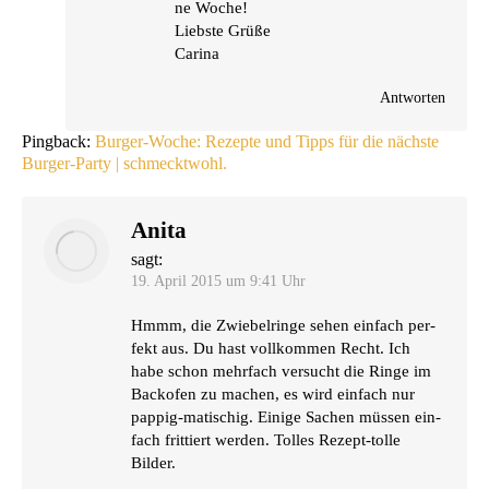
ne Woche!
Liebs­te Grüße
Carina
Antworten
Pingback:
Burger-Woche: Rezepte und Tipps für die nächste
Burger-Party | schmecktwohl.
Anita
sagt:
19. April 2015 um 9:41 Uhr
Hmmm, die Zwie­bel­rin­ge sehen ein­fach per­
fekt aus. Du hast voll­kom­men Recht. Ich
habe schon mehr­fach ver­sucht die Rin­ge im
Back­ofen zu machen, es wird ein­fach nur
pap­pig-mati­schig. Eini­ge Sachen müs­sen ein­
fach frit­tiert wer­den. Tol­les Rezept-tol­le
Bilder.