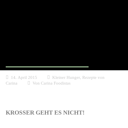
Zwiebelringe mit
Pankokruste
,
14. April 2015
Kleiner Hunger
Rezepte von
Carina
Von
Carina Foodistas
KROSSER GEHT ES NICHT!