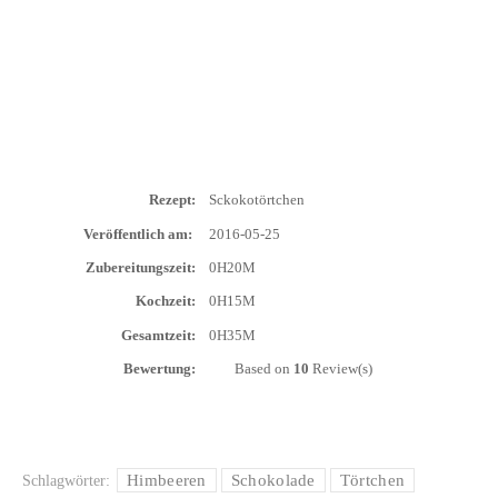
Rezept:
Sck­okotört­chen
Ver­öf­fent­lich am:
2016-05-25
Zube­rei­tungs­zeit:
0H20M
Koch­zeit:
0H15M
Gesamt­zeit:
0H35M
Bewer­tung:
Based on
10
Review(s)
Himbeeren
Schokolade
Törtchen
Schlagwörter: