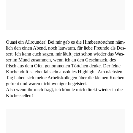
Qua­si ein All­roun­der! Bei mir gab es die Him­beer­tört­chen näm­
lich den einen Abend, noch lau­warm, für lie­be Freun­de als Des­
sert. Ich kann euch sagen, mir läuft jetzt schon wie­der das Was­
ser im Mund zusam­men, wenn ich an den Geschmack, des
frisch aus dem Ofen genom­me­nen Tört­chen den­ke. Der fei­ne
Kuchen­duft ist eben­falls ein abso­lu­tes High­light. Am nächs­ten
Tag haben sich mei­ne Arbeits­kol­le­gen über die klei­nen Kuchen
gefreut und waren nicht weni­ger begeistert.
Also wenn ihr mich fragt, ich könn­te mich direkt wie­der in die
Küche stellen!