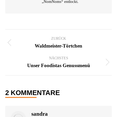
„NomNoms“ entlockt.
KOMMENTARNAVIGATION
ZURÜCK
Vorheriger
Waldmeister-Törtchen
Beitrag:
NÄCHSTES
Nächster
Unser Foodistas Genussmenü
Beitrag:
2 KOMMENTARE
sandra