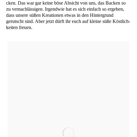
cken. Das war gar kei­ne böse Absicht von uns, das Backen so
zu ver­nach­läs­si­gen. Irgend­wie hat es sich ein­fach so erge­ben,
dass unse­re süßen Krea­tio­nen etwas in den Hin­ter­grund
gerutscht sind. Aber jetzt dürft ihr euch auf klei­ne süße Köst­lich­
kei­ten freuen.