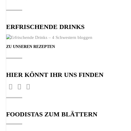
ERFRISCHENDE DRINKS
ZU UNSEREN REZEPTEN
HIER KÖNNT IHR UNS FINDEN
Finden Sie uns auf:
Facebook
Pinterest
Instagram
page
page
page
opens
opens
opens
FOODISTAS ZUM BLÄTTERN
in
in
in
new
new
new
window
window
window