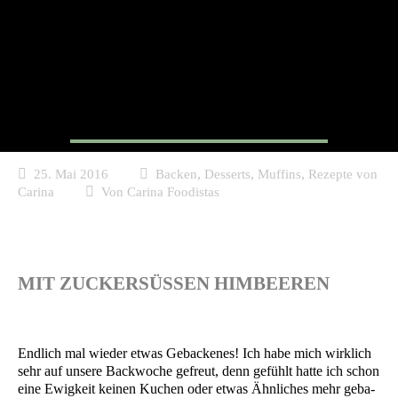
Schokotörtchen
,
,
,
25. Mai 2016
Backen
Desserts
Muffins
Rezepte von
Carina
Von
Carina Foodistas
MIT ZUCKERSÜSSEN HIMBEEREN
End­lich mal wie­der etwas Geba­cke­nes! Ich habe mich wirk­lich
sehr auf unse­re Back­wo­che gefreut, denn gefühlt hat­te ich schon
eine Ewig­keit kei­nen Kuchen oder etwas Ähn­li­ches mehr geba­