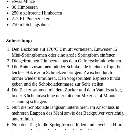
etwas Min­ze
36 Him­bee­ren
250 g gefro­re­ne Himbeeren
2–3
EL
Puderzucker
250 ml Schlagsahne
Zube­rei­tung:
Den Back­ofen auf 170°C Umluft vor­hei­zen. Ent­we­der 12
Mini-Spring­for­men oder eine gro­ße Spring­form einfetten.
Die gefro­re­nen Him­bee­ren aus dem Gefrier­schrank nehmen.
Die But­ter zusam­men mit der Scho­ko­la­de in einem Topf, bei
leich­ter Hit­ze zum Schmel­zen brin­gen. Zwi­schen­durch
immer wie­der umrüh­ren. Den vor­ge­brüh­ten Espres­so hin­zu­
ge­ben und die Scho­ko­la­den­mas­se zur Sei­te stellen.
Die Eier zusam­men mit dem Zucker und dem Vanil­le­zu­cker,
in der Küchen­ma­schi­ne oder mit dem Mixer ca. 4 Minu­ten
schau­mig schlagen.
Nun die Scho­ko­la­de lang­sam unter­rüh­ren. Im Anschluss in
meh­re­ren Etap­pen das Mehl sowie das Back­pul­ver vor­sich­tig
unterrühren.
Nun den Teig in die Spring­for­men fül­len und jeweils 2 Him­