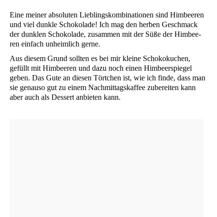
Eine mei­ner abso­lu­ten Lieb­lings­kom­bi­na­tio­nen sind Him­bee­ren
und viel dunk­le Scho­ko­la­de! Ich mag den her­ben Geschmack
der dunk­len Scho­ko­la­de, zusam­men mit der Süße der Him­bee­
ren ein­fach unheim­lich gerne.
Aus die­sem Grund soll­ten es bei mir klei­ne Scho­ko­ku­chen,
gefüllt mit Him­bee­ren und dazu noch einen Him­beer­spie­gel
geben. Das Gute an die­sen Tört­chen ist, wie ich fin­de, dass man
sie genau­so gut zu einem Nach­mit­tags­kaf­fee zube­rei­ten kann
aber auch als Des­sert anbie­ten kann.