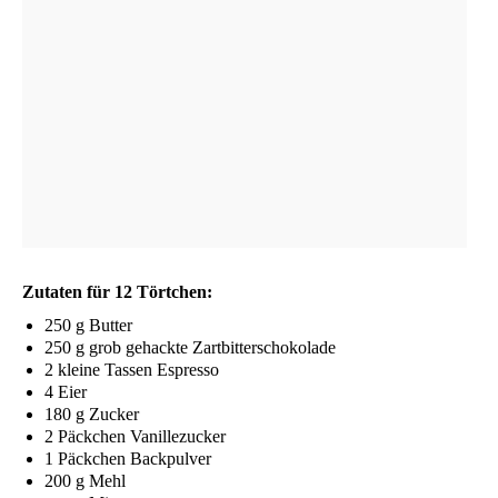
Zuta­ten für 12 Törtchen:
250 g Butter
250 g grob gehack­te Zartbitterschokolade
2 klei­ne Tas­sen Espresso
4 Eier
180 g Zucker
2 Päck­chen Vanillezucker
1 Päck­chen Backpulver
200 g Mehl