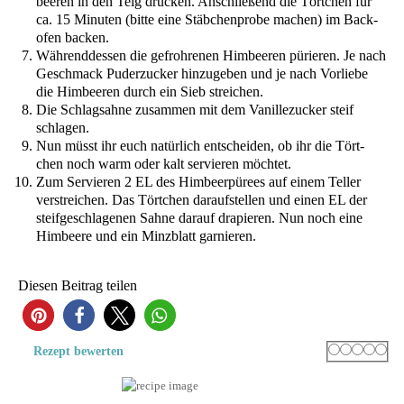
bee­ren in den Teig drü­cken. Anschlie­ßend die Tört­chen für
ca. 15 Minu­ten (bit­te eine Stäb­chen­pro­be machen) im Back­
ofen backen.
Wäh­rend­des­sen die gef­roh­re­nen Him­bee­ren pürie­ren. Je nach
Geschmack Puder­zu­cker hin­zu­ge­ben und je nach Vor­lie­be
die Him­bee­ren durch ein Sieb streichen.
Die Schlag­sah­ne zusam­men mit dem Vanil­le­zu­cker steif
schlagen.
Nun müsst ihr euch natür­lich ent­schei­den, ob ihr die Tört­
chen noch warm oder kalt ser­vie­ren möchtet.
Zum Ser­vie­ren 2
EL
des Him­beer­pü­rees auf einem Tel­ler
ver­strei­chen. Das Tört­chen dar­auf­stel­len und einen
EL
der
steif­ge­schla­ge­nen Sah­ne dar­auf dra­pie­ren. Nun noch eine
Him­bee­re und ein Minz­blatt garnieren.
Die­sen Bei­trag teilen
28
Rating
1 star
2 stars
3 stars
4 sta
5 s
Rezept bewer­ten