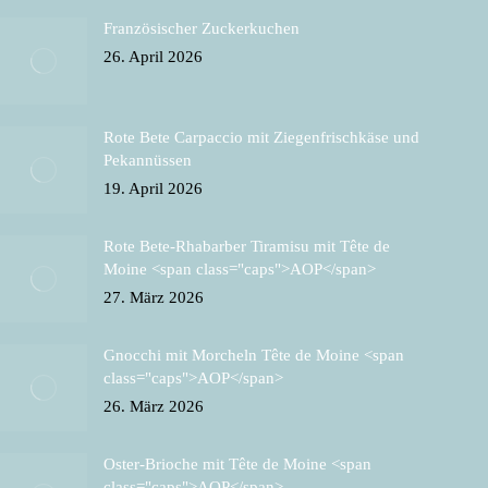
Französischer Zuckerkuchen
26. April 2026
Rote Bete Carpaccio mit Ziegenfrischkäse und
Pekannüssen
19. April 2026
Rote Bete-Rhabarber Tiramisu mit Tête de
Moine <span class="caps">AOP</span>
27. März 2026
Gnocchi mit Morcheln Tête de Moine <span
class="caps">AOP</span>
26. März 2026
Oster-Brioche mit Tête de Moine <span
class="caps">AOP</span>