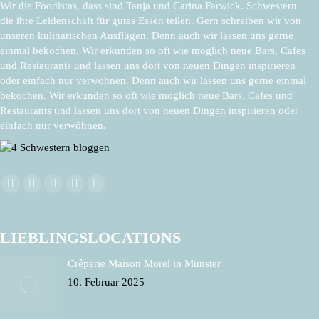
Wir die Foodistas, dass sind Tanja und Carina Farwick. Schwestern
die ihre Leidenschaft für gutes Essen teilen. Gern schreiben wir von
unseren kulinarischen Ausflügen. Denn auch wir lassen uns gerne
einmal bekochen. Wir erkunden so oft wie möglich neue Bars, Cafes
und Restaurants und lassen uns dort von neuen Dingen inspirieren
oder einfach nur verwöhnen. Denn auch wir lassen uns gerne einmal
bekochen. Wir erkunden so oft wie möglich neue Bars, Cafes und
Restaurants und lassen uns dort von neuen Dingen inspirieren oder
einfach nur verwöhnen.
Finden Sie uns auf:
Facebook
X
Pinterest
Instagram
E-
page
page
page
page
Mail
opens
opens
opens
opens
page
LIEBLINGSLOCATIONS
in
in
in
in
opens
Crêperie Maison Morel in Münster
new
new
new
new
in
10. Februar 2025
window
window
window
window
new
window