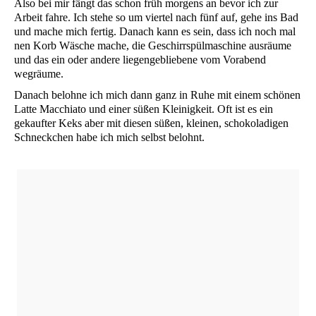
Also bei mir fängt das schon früh mor­gens an bevor ich zur
Arbeit fah­re. Ich ste­he so um vier­tel nach fünf auf, gehe ins Bad
und mache mich fer­tig. Danach kann es sein, dass ich noch mal
nen Korb Wäsche mache, die Geschirr­spül­ma­schi­ne aus­räu­me
und das ein oder ande­re lie­gen­ge­blie­be­ne vom Vor­abend
wegräume.
Danach beloh­ne ich mich dann ganz in Ruhe mit einem schö­nen
Lat­te Mac­chia­to und einer süßen Klei­nig­keit. Oft ist es ein
gekauf­ter Keks aber mit die­sen süßen, klei­nen, scho­ko­la­di­gen
Schneck­chen habe ich mich selbst belohnt.