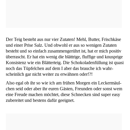
Der Teig besteht aus nur vier Zuta­ten! Mehl, But­ter, Frisch­kä­se
und einer Pri­se Salz. Und obwohl er aus so weni­gen Zuta­ten
besteht und so ein­fach zusam­men­ge­rührt ist, hat er mich posi­tiv
über­rascht. Er hat ein wenig die blätt­ri­ge, fluf­fi­ge und knusp­ri­ge
Kon­sis­tenz wie ein Blät­ter­teig. Die Scho­ko­la­den­fül­lung ist qua­si
noch das Tüp­fel­chen auf dem I aber das brau­che ich wahr­
schein­lich gar nicht wei­ter zu erwäh­nen oder!?!
Also egal ob ihr so wie ich am frü­hen Mor­gen ein Lecker­mäul­
chen seid oder aber ihr euren Gäs­ten, Freun­den oder sonst wem
eine Freu­de machen möch­tet, die­se Schne­cken sind super easy
zube­rei­tet und bes­tens dafür geeignet.