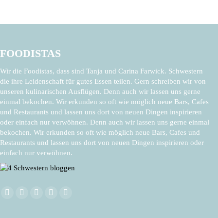
FOODISTAS
Wir die Foodistas, dass sind Tanja und Carina Farwick. Schwestern
die ihre Leidenschaft für gutes Essen teilen. Gern schreiben wir von
unseren kulinarischen Ausflügen. Denn auch wir lassen uns gerne
einmal bekochen. Wir erkunden so oft wie möglich neue Bars, Cafes
und Restaurants und lassen uns dort von neuen Dingen inspirieren
oder einfach nur verwöhnen. Denn auch wir lassen uns gerne einmal
bekochen. Wir erkunden so oft wie möglich neue Bars, Cafes und
Restaurants und lassen uns dort von neuen Dingen inspirieren oder
einfach nur verwöhnen.
Finden Sie uns auf:
Facebook
X
Pinterest
Instagram
E-
page
page
page
page
Mail