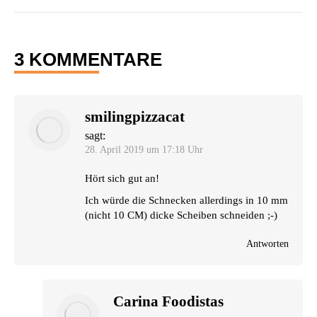
3 KOMMENTARE
smilingpizzacat
sagt:
28. April 2019 um 17:18 Uhr
Hört sich gut an!
Ich wür­de die Schne­cken aller­dings in 10 mm
(nicht 10
CM
) dicke Schei­ben schneiden ;-)
Antworten
Carina Foodistas