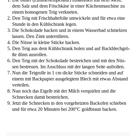
dem Salz und dem Frisch­kä­se in einer Küchen­ma­schi­ne zu
einem homo­ge­nen Teig verkneten.
Den Teig mit Frisch­hal­te­fo­lie umwi­ckeln und für etwa eine
Stun­de in den Kühl­schrank legen.
Die Scho­ko­la­de hacken und in einem Was­ser­bad schmel­zen
las­sen. Den Zimt unterrühren.
Die Nüs­se in klei­ne Stü­cke hacken.
Den Teig aus dem Kühl­schrank holen und auf Back­blech­grö­
ße dünn ausrollen.
Den Teig mit der Scho­ko­la­de bestrei­chen und mit den Nüs­
sen bestreu­en. Im Anschluss mit der lan­gen Sei­te aufrollen.
Nun die Teig­rol­le in 1 cm dicke Stü­cke schnei­den und auf
einem mit Back­pa­pier aus­ge­leg­tem Blech mit etwas Abstand
verteilen.
Nun noch das Eigelb mit der Milch ver­quir­len und die
Schne­cken damit bestreichen.
Jetzt die Schne­cken in den vor­ge­heiz­ten Back­ofen schie­ben
und für etwa 20 Minu­ten bei 200°C gold­braun backen.