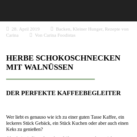
,
,
28. April 2019
Backen
Kleiner Hunger
Rezepte von
Carina
Von
Carina Foodistas
HERBE SCHOKOSCHNECKEN
MIT WALNÜSSEN
DER PERFEKTE KAFFEEBEGLEITER
Wer liebt es genau­so wie ich zu einer guten Tas­se Kaf­fee, ein
lecke­res Stück Gebäck, ein Stück Kuchen oder aber auch einen
Keks zu genießen?