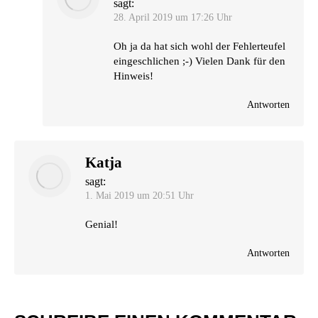
sagt:
28. April 2019 um 17:26 Uhr
Oh ja da hat sich wohl der Feh­ler­teu­fel
ein­ge­schli­chen ;-) Vie­len Dank für den
Hinweis!
Antworten
Katja
sagt:
1. Mai 2019 um 20:51 Uhr
Geni­al!
Antworten