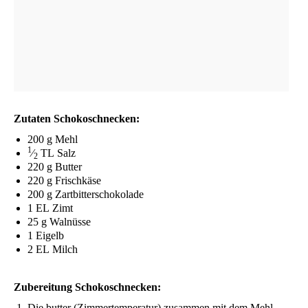
Zuta­ten Schokoschnecken:
200 g Mehl
1
⁄
TL
Salz
2
220 g Butter
220 g Frischkäse
200 g Zartbitterschokolade
1
EL
Zimt
25 g Walnüsse
1 Eigelb
2
EL
Milch
Zube­rei­tung Schokoschnecken:
Die but­ter (Zim­mer­tem­pe­ra­tur) zusam­men mit dem Mehl,