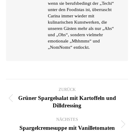
wenn sie berufsbedingt der „Techi“
unter den Foodistas ist, überrascht
Carina immer wieder mit
kulinarischen Kunstwerken, die
unseren Gästen mehr als nur „Ahs“
und „Ohs“, sondern vielmehr
emotionale „Mhhmms“ und
„NomNoms“ entlockt.
KOMMENTARNAVIGATION
ZURÜCK
Grüner Spargelsalat mit Kartoffeln und
Vorheriger
Dilldressing
Beitrag:
NÄCHSTES
Nächster
Spargelcremesuppe mit Vanilletomaten
Beitrag: