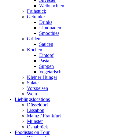
Silvester
Weihnachten
Frühstück
Getränke
Drinks
Limonaden
Smoothies
Grillen
Saucen
Kochen
Eintopf
Pasta
Suppen
Vegetarisch
Kleiner Hunger
Salate
Vorspeisen
Wein
Lieblingslocations
Düsseldorf
Lissabon
Mainz / Frankfurt
Münster
Osnabrück
Foodistas on Tour