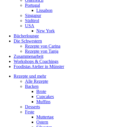
Österreich
Portugal
Lissabon
Singapur
Südtirol
USA
New York
Bücherlounge
Die Schwestern
Rezepte von Carina
Rezepte von Tanja
Zusammenarbeit
Workshops
&
Coachings
Foodistas Atelier in Münster
Rezepte und mehr
Alle Rezepte
Backen
Brote
Cupcakes
Muffins
Desserts
Feste
Muttertag
Ostern