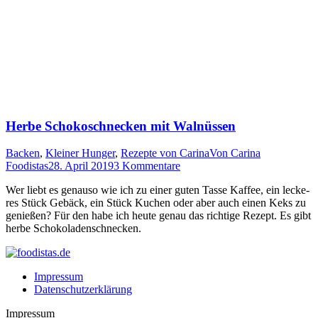
Herbe Schokoschnecken mit Walnüssen
Backen
,
Kleiner Hunger
,
Rezepte von Carina
Von
Carina
Foodistas
28. April 2019
3 Kommentare
Wer liebt es genau­so wie ich zu einer guten Tas­se Kaf­fee, ein lecke­
res Stück Gebäck, ein Stück Kuchen oder aber auch einen Keks zu
genie­ßen? Für den habe ich heu­te genau das rich­ti­ge Rezept. Es gibt
her­be Schokoladenschnecken.
Impressum
Datenschutzerklärung
Impressum