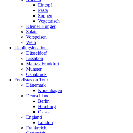
Eintopf
Pasta
Suppen
Vegetarisch
Kleiner Hunger
Salate
Vorspeisen
Wein
Lieblingslocations
Düsseldorf
Lissabon
Mainz / Frankfurt
Münster
Osnabrück
Foodistas on Tour
Dänemark
Kopenhagen
Deutschland
Berlin
Hamburg
Ostsee
England
London
Frankreich