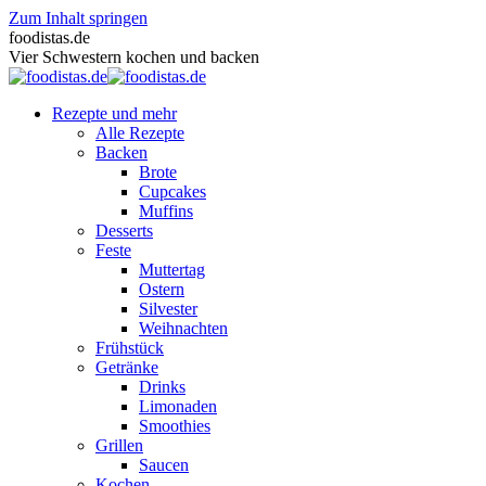
Zum Inhalt springen
foodistas.de
Vier Schwestern kochen und backen
Rezepte und mehr
Alle Rezepte
Backen
Brote
Cupcakes
Muffins
Desserts
Feste
Muttertag
Ostern
Silvester
Weihnachten
Frühstück
Getränke
Drinks
Limonaden
Smoothies
Grillen
Saucen
Kochen