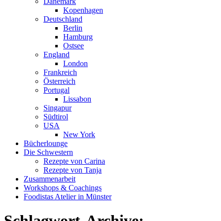
Dänemark
Kopenhagen
Deutschland
Berlin
Hamburg
Ostsee
England
London
Frankreich
Österreich
Portugal
Lissabon
Singapur
Südtirol
USA
New York
Bücherlounge
Die Schwestern
Rezepte von Carina
Rezepte von Tanja
Zusammenarbeit
Workshops
&
Coachings
Foodistas Atelier in Münster
Schlagwort-Archive: