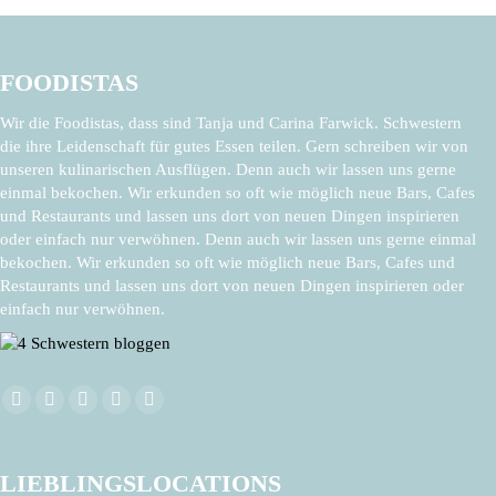
FOODISTAS
Wir die Foodistas, dass sind Tanja und Carina Farwick. Schwestern
die ihre Leidenschaft für gutes Essen teilen. Gern schreiben wir von
unseren kulinarischen Ausflügen. Denn auch wir lassen uns gerne
einmal bekochen. Wir erkunden so oft wie möglich neue Bars, Cafes
und Restaurants und lassen uns dort von neuen Dingen inspirieren
oder einfach nur verwöhnen. Denn auch wir lassen uns gerne einmal
bekochen. Wir erkunden so oft wie möglich neue Bars, Cafes und
Restaurants und lassen uns dort von neuen Dingen inspirieren oder
einfach nur verwöhnen.
Finden Sie uns auf:
Facebook
X
Pinterest
Instagram
E-
page
page
page
page
Mail
opens
opens
opens
opens
page
LIEBLINGSLOCATIONS