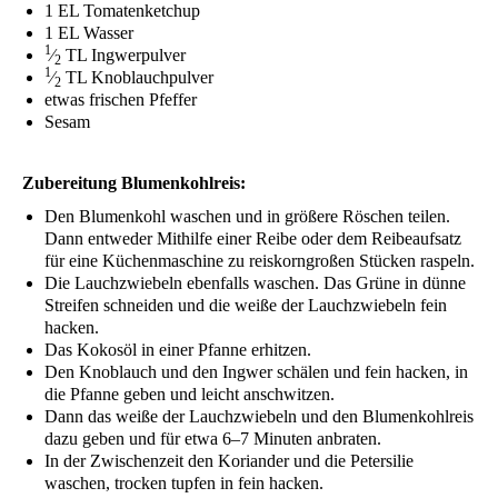
1
EL
Tomatenketchup
1
EL
Wasser
1
⁄
TL
Ingwerpulver
2
1
⁄
TL
Knoblauchpulver
2
etwas fri­schen Pfeffer
Sesam
Zube­rei­tung Blumenkohlreis:
Den Blu­men­kohl waschen und in grö­ße­re Rös­chen tei­len.
Dann ent­we­der Mit­hil­fe einer Rei­be oder dem Rei­be­auf­satz
für eine Küchen­ma­schi­ne zu reis­korn­gro­ßen Stü­cken raspeln.
Die Lauch­zwie­beln eben­falls waschen. Das Grü­ne in dün­ne
Strei­fen schnei­den und die wei­ße der Lauch­zwie­beln fein
hacken.
Das Kokos­öl in einer Pfan­ne erhitzen.
Den Knob­lauch und den Ing­wer schä­len und fein hacken, in
die Pfan­ne geben und leicht anschwitzen.
Dann das wei­ße der Lauch­zwie­beln und den Blu­men­kohl­reis
dazu geben und für etwa 6–7 Minu­ten anbraten.
In der Zwi­schen­zeit den Kori­an­der und die Peter­si­lie
waschen, tro­cken tup­fen in fein hacken.