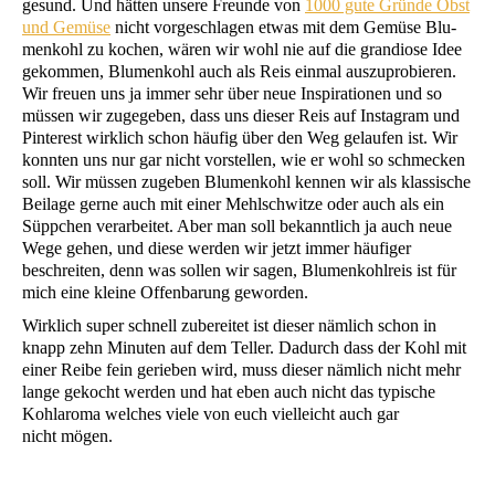
gesund. Und hät­ten unse­re Freun­de von
1000 gute Grün­de Obst
und Gemü­se
nicht vor­ge­schla­gen etwas mit dem Gemü­se Blu­
men­kohl zu kochen, wären wir wohl nie auf die gran­dio­se Idee
gekom­men, Blu­men­kohl auch als Reis ein­mal aus­zu­pro­bie­ren.
Wir freu­en uns ja immer sehr über neue Inspi­ra­tio­nen und so
müs­sen wir zuge­ge­ben, dass uns die­ser Reis auf Insta­gram und
Pin­te­rest wirk­lich schon häu­fig über den Weg gelau­fen ist. Wir
konn­ten uns nur gar nicht vor­stel­len, wie er wohl so schme­cken
soll. Wir müs­sen zuge­ben Blu­men­kohl ken­nen wir als klas­si­sche
Bei­la­ge ger­ne auch mit einer Mehl­schwit­ze oder auch als ein
Süpp­chen ver­ar­bei­tet. Aber man soll bekannt­lich ja auch neue
Wege gehen, und die­se wer­den wir jetzt immer häu­fi­ger
beschrei­ten, denn was sol­len wir sagen, Blu­men­kohl­reis ist für
mich eine klei­ne Offen­ba­rung geworden.
Wirk­lich super schnell zube­rei­tet ist die­ser näm­lich schon in
knapp zehn Minu­ten auf dem Tel­ler. Dadurch dass der Kohl mit
einer Rei­be fein gerie­ben wird, muss die­ser näm­lich nicht mehr
lan­ge gekocht wer­den und hat eben auch nicht das typi­sche
Kohl­aro­ma wel­ches vie­le von euch viel­leicht auch gar
nicht mögen.