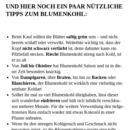
UND HIER NOCH EIN PAAR NÜTZLICHE
TIPPS ZUM BLUMENKOHL:
Beim Kauf soll­ten die Blät­ter
saf­tig grün
sein – und nicht
bereits schlaff oder ver­welkt. Wei­ter­hin wich­tig ist, dass der
Kopf
nicht schwarz ver­färbt
ist, denn dahin­ter kann ein
Pilz­be­fall ste­cken.
Riecht
Blu­men­kohl streng nach Kohl, ist
er zu alt
Von
Juli bis Okto­ber
hat Blu­men­kohl Sai­son und ist in die­
ser Zeit beson­ders knackig.
Von
Dampf­ga­ren
, über
Bra­ten
, bis hin zu
Backen
oder
Blan­chie­ren
, der Blu­men­kohl ist wirk­lich eine viel­sei­tig ein­
setz­ba­re Kohlart
Soll­tet ihr mal zu viel Blu­men­kohl übrig­ha­ben, lässt die­ser
sich wun­der­bar
ein­frie­ren
und hält sich luft­dicht ver­schlos­
sen meh­re­re Mona­te. Für die wei­te­re Ver­wen­dung den tief­ge­
fro­re­nen Reis ein­fach wie­der mit etwas Kokos­öl in einer
Pfan­ne anbraten.
Wenn ihr den stren­gen Kohl­ge­ruch und Geschmack nicht
beson­ders mögt, ist die Blu­men­kohlreis­va­ri­an­te eine tol­le