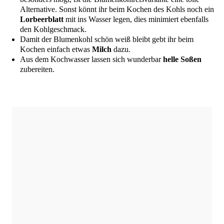
Alter­na­ti­ve. Sonst könnt ihr beim Kochen des Kohls noch ein
Lor­beer­blatt
mit ins Was­ser legen, dies mini­miert eben­falls
den Kohlgeschmack.
Damit der Blu­men­kohl schön weiß bleibt gebt ihr beim
Kochen ein­fach etwas
Milch
dazu.
Aus dem Koch­was­ser las­sen sich wun­der­bar
hel­le Soßen
zubereiten.