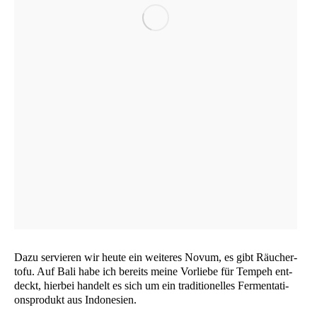
Dazu ser­vie­ren wir heu­te ein wei­te­res Novum, es gibt Räu­cher­
to­fu. Auf Bali habe ich bereits mei­ne Vor­lie­be für Tem­peh ent­
deckt, hier­bei han­delt es sich um ein tra­di­tio­nel­les Fer­men­ta­ti­
ons­pro­dukt aus Indonesien.