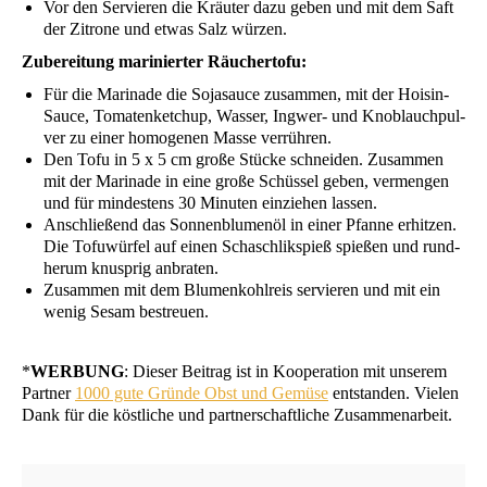
Vor den Ser­vie­ren die Kräu­ter dazu geben und mit dem Saft
der Zitro­ne und etwas Salz würzen.
Zube­rei­tung mari­nier­ter Räuchertofu:
Für die Mari­na­de die Soja­sauce zusam­men, mit der Hoi­sin-
Sau­ce, Toma­ten­ket­chup, Was­ser, Ing­wer- und Knob­lauch­pul­
ver zu einer homo­ge­nen Mas­se verrühren.
Den Tofu in 5 x 5 cm gro­ße Stü­cke schnei­den. Zusam­men
mit der Mari­na­de in eine gro­ße Schüs­sel geben, ver­men­gen
und für min­des­tens 30 Minu­ten ein­zie­hen lassen.
Anschlie­ßend das Son­nen­blu­men­öl in einer Pfan­ne erhit­zen.
Die Tofu­wür­fel auf einen Schasch­lik­spieß spie­ßen und rund­
her­um knusp­rig anbraten.
Zusam­men mit dem Blu­men­kohl­reis ser­vie­ren und mit ein
wenig Sesam bestreuen.
*
WERBUNG
: Die­ser Bei­trag ist in Koope­ra­ti­on mit unse­rem
Part­ner
1000 gute Grün­de Obst und Gemü­se
ent­stan­den. Vie­len
Dank für die köst­li­che und part­ner­schaft­li­che Zusammenarbeit.