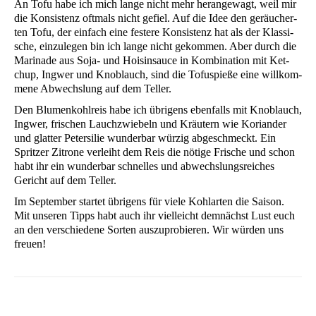
An Tofu habe ich mich lan­ge nicht mehr her­an­ge­wagt, weil mir
die Kon­sis­tenz oft­mals nicht gefiel. Auf die Idee den geräu­cher­
ten Tofu, der ein­fach eine fes­te­re Kon­sis­tenz hat als der Klas­si­
sche, ein­zu­le­gen bin ich lan­ge nicht gekom­men. Aber durch die
Mari­na­de aus Soja- und Hois­in­sauce in Kom­bi­na­ti­on mit Ket­
chup, Ing­wer und Knob­lauch, sind die Tofu­spie­ße eine will­kom­
me­ne Abwechs­lung auf dem Teller.
Den Blu­men­kohl­reis habe ich übri­gens eben­falls mit Knob­lauch,
Ing­wer, fri­schen Lauch­zwie­beln und Kräu­tern wie Kori­an­der
und glat­ter Peter­si­lie wun­der­bar wür­zig abge­schmeckt. Ein
Sprit­zer Zitro­ne ver­leiht dem Reis die nöti­ge Fri­sche und schon
habt ihr ein wun­der­bar schnel­les und abwechs­lungs­rei­ches
Gericht auf dem Teller.
Im Sep­tem­ber star­tet übri­gens für vie­le Kohl­ar­ten die Sai­son.
Mit unse­ren Tipps habt auch ihr viel­leicht dem­nächst Lust euch
an den ver­schie­de­ne Sor­ten aus­zu­pro­bie­ren. Wir wür­den uns
freuen!