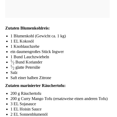
Zuta­ten Blumenkohlreis:
1 Blu­men­kohl (Gewicht ca. 1 kg)
1
EL
Kokosöl
1 Knob­lauch­ze­he
ein dau­men­gro­ßes Stück Ingwer
1 Bund Lauchzwiebeln
1
⁄
Bund Koriander
2
1
⁄
glat­te Petersilie
2
Salz
Saft einer hal­ben Zitrone
Zuta­ten mari­nier­ter Räuchertofu:
200 g Räuchertofu
200 g Cur­ry Man­go Tofu (ersatz­wei­se einen ande­ren Tofu)
3
EL
Sojasauce
1
EL
Hoi­sin Sauce
2
EL
Sonnenblumenöl