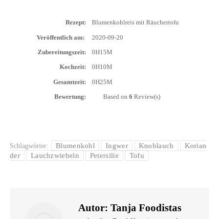
Rezept:
Blu­men­kohl­reis mit Räuchertofu
Ver­öf­fent­lich am:
2020-09-20
Zube­rei­tungs­zeit:
0H15M
Koch­zeit:
0H10M
Gesamt­zeit:
0H25M
Bewer­tung:
Based on
6
Review(s)
Blumenkohl
Ingwer
Knoblauch
Korian
Schlagwörter:
der
Lauchzwiebeln
Petersilie
Tofu
Autor:
Tanja Foodistas