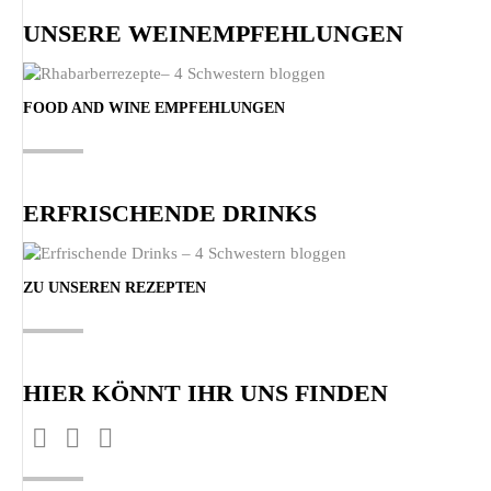
UNSERE WEINEMPFEHLUNGEN
FOOD AND WINE EMPFEHLUNGEN
ERFRISCHENDE DRINKS
ZU UNSEREN REZEPTEN
HIER KÖNNT IHR UNS FINDEN
Finden Sie uns auf:
Facebook
Pinterest
Instagram
page
page
page