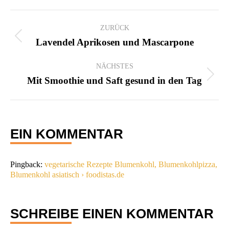
KOMMENTARNAVIGATION
ZURÜCK
Vorheriger
Lavendel Aprikosen und Mascarpone
Beitrag:
NÄCHSTES
Nächster
Mit Smoothie und Saft gesund in den Tag
Beitrag:
EIN KOMMENTAR
Pingback:
vegetarische Rezepte Blumenkohl, Blumenkohlpizza,
Blumenkohl asiatisch › foodistas.de
SCHREIBE EINEN KOMMENTAR