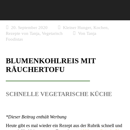
,
,
20. September 2020
Kleiner Hunger
Kochen
,
Rezepte von Tanja
Vegetarisch
Von
Tanja
Foodistas
BLUMENKOHLREIS MIT
RÄUCHERTOFU
SCHNELLE VEGETARISCHE KÜCHE
*Die­ser Bei­trag ent­hält Werbung
Heu­te gibt es mal wie­der ein Rezept aus der Rubrik schnell und